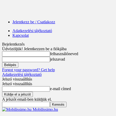
Jelentkezz be / Csatlakozz
Adatkezelési tájékoztató
Kapcsolat
Bejelentkezés
Üdvözöljük! Jelentkezzen be a fiókjába
felhasználóneved
jelszavad
Forgot your password? Get help
Adatkezelési tájékoztató
Jelszó visszaállítás
Jelszó visszaállítás
e-mail címed
A jelszót email-ben küldjük el.
Mobilissimo.hu