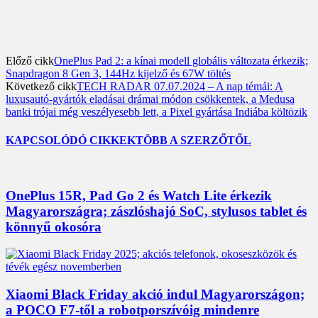
Előző cikk
OnePlus Pad 2: a kínai modell globális változata érkezik;
Snapdragon 8 Gen 3, 144Hz kijelző és 67W töltés
Következő cikk
TECH RADAR 07.07.2024 – A nap témái: A
luxusautó-gyártók eladásai drámai módon csökkentek, a Medusa
banki trójai még veszélyesebb lett, a Pixel gyártása Indiába költözik
KAPCSOLÓDÓ CIKKEK
TÖBB A SZERZŐTŐL
OnePlus 15R, Pad Go 2 és Watch Lite érkezik
Magyarországra; zászlóshajó SoC, stylusos tablet és
könnyű okosóra
Xiaomi Black Friday akció indul Magyarországon;
a POCO F7-től a robotporszívóig mindenre