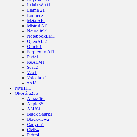
Lalaland.ai
1
Llama 2
1
Lumiere
1
Meta AI
6
Mistral AI
1
Neuralink
1
NotebookLM
1
OpenAI
52
Oracle
1
Perplexity AI
1
Pixie
1
ReALM
1
Sora
2
Veo
1
Voicebox
1
xAI
8
NMHH
1
Okosóra
235
Amazfit
6
Apple
35
ASUS
1
Black Shark
1
Blackview
2
Canyon
1
CMF
4
Fitbit
4