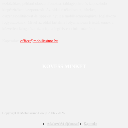
eszközökre, például okostelefonokra, táblagépekre és kapcsolódó
kiegészítőkre összpontosít. Az oldal értékeléseket, híreket,
összehasonlításokat és tippeket nyújt a mobiltechnológiával foglalkozó
fogyasztóknak. Mivel az oldal tartalma folyamatosan frissül, ennek a
közvetlen látogatása biztosítja a legfrissebb információkat.
Kapcsolat:
office@mobilissimo.hu
KÖVESS MINKET
Copyright © Mobilissimo Group 2006 - 2026
Adatkezelési tájékoztató
Kapcsolat