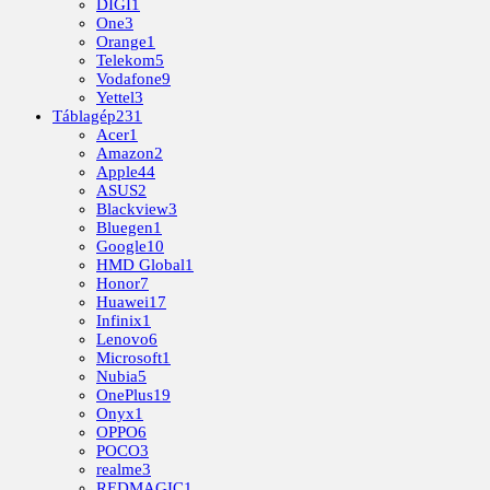
DIGI
1
One
3
Orange
1
Telekom
5
Vodafone
9
Yettel
3
Táblagép
231
Acer
1
Amazon
2
Apple
44
ASUS
2
Blackview
3
Bluegen
1
Google
10
HMD Global
1
Honor
7
Huawei
17
Infinix
1
Lenovo
6
Microsoft
1
Nubia
5
OnePlus
19
Onyx
1
OPPO
6
POCO
3
realme
3
REDMAGIC
1