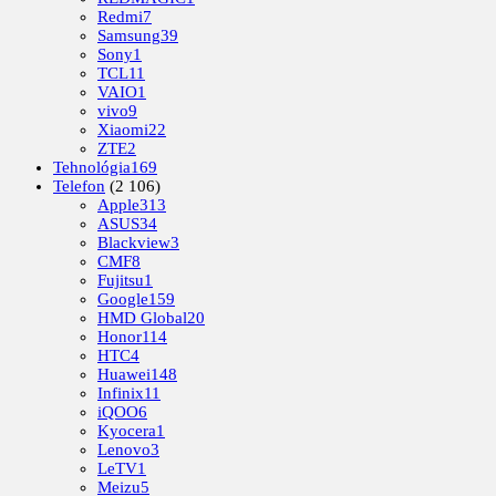
Redmi
7
Samsung
39
Sony
1
TCL
11
VAIO
1
vivo
9
Xiaomi
22
ZTE
2
Tehnológia
169
Telefon
(2 106)
Apple
313
ASUS
34
Blackview
3
CMF
8
Fujitsu
1
Google
159
HMD Global
20
Honor
114
HTC
4
Huawei
148
Infinix
11
iQOO
6
Kyocera
1
Lenovo
3
LeTV
1
Meizu
5