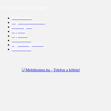
POPULAR CATEGORY
Telefon
1951
High-tech eszköz
529
Samsung
445
App
428
Apple
313
Android
237
Egyéb kategória
235
Okosóra
215