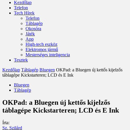
Kezdőlap
Telefon
Tech Hírek
Telefon
Táblagép
Okosóra
Játék
App
High-tech eszköz
Elektromos jármű
Mesterséges inteligencia
Tesztek
Kezdőlap
Táblagép
Bluegen
OKPad: a Bluegen új kettős kijelzős
táblagépe Kickstarteren; LCD és E Ink
Bluegen
Táblagép
OKPad: a Bluegen új kettős kijelzős
táblagépe Kickstarteren; LCD és E Ink
Írta:
Sz. Szilárd