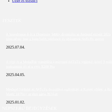
Üzlet és tőzsde
3
TESZTEK
A Snapdragon 8 és a Dimensity 9400+ dominálja az Android világát 2025
júniusában; íme a legerősebb telefonok és táblagépek AnTuTu szerint
2025.07.04.
A vivo és a MediaTek dominálta a márciusi AnTuTu toplistát; közel 3 mill
pontszámot ért el a vivo X200 Pro
2025.04.05.
Meglepő fordulat az AnTuTu decemberi toplistáján: a Xiaomi eltűnt, a Re
Magic 10 Pro+ az élen zárja 2024-et
2025.01.02.
NÉPSZERŰ BEJEGYZÉSEK