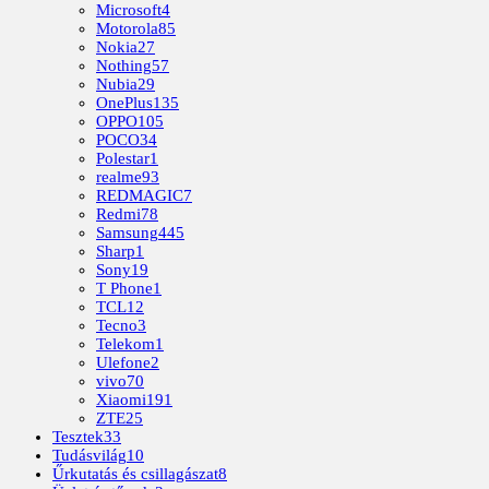
Microsoft
4
Motorola
85
Nokia
27
Nothing
57
Nubia
29
OnePlus
135
OPPO
105
POCO
34
Polestar
1
realme
93
REDMAGIC
7
Redmi
78
Samsung
445
Sharp
1
Sony
19
T Phone
1
TCL
12
Tecno
3
Telekom
1
Ulefone
2
vivo
70
Xiaomi
191
ZTE
25
Tesztek
33
Tudásvilág
10
Űrkutatás és csillagászat
8