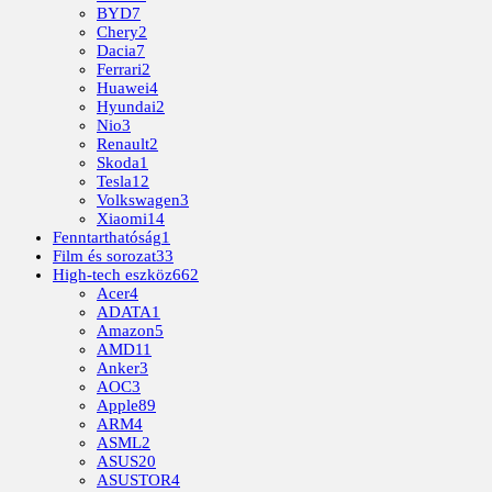
BYD
7
Chery
2
Dacia
7
Ferrari
2
Huawei
4
Hyundai
2
Nio
3
Renault
2
Skoda
1
Tesla
12
Volkswagen
3
Xiaomi
14
Fenntarthatóság
1
Film és sorozat
33
High-tech eszköz
662
Acer
4
ADATA
1
Amazon
5
AMD
11
Anker
3
AOC
3
Apple
89
ARM
4
ASML
2
ASUS
20
ASUSTOR
4