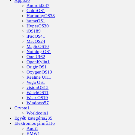
App
830
Android
237
ColorOS
1
HarmonyOS
38
homeOS
1
HyperOS
30
iOS
189
iPadOS
41
MacOS
24
MagicOS
10
Nothing OS
1
One UI
62
OpenKylin
1
OriginOS
1
OxygenOS
19
Realme UI
11
Vega OS
1
visionOS
13
WatchOS
11
Wear OS
19
Windows
57
Crypto
1
Worldcoin
1
Egyéb kategória
235
Elektromos jármű
116
Audi
1
BMW
1