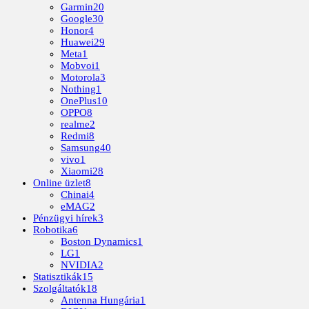
Garmin
20
Google
30
Honor
4
Huawei
29
Meta
1
Mobvoi
1
Motorola
3
Nothing
1
OnePlus
10
OPPO
8
realme
2
Redmi
8
Samsung
40
vivo
1
Xiaomi
28
Online üzlet
8
Chinai
4
eMAG
2
Pénzügyi hírek
3
Robotika
6
Boston Dynamics
1
LG
1
NVIDIA
2
Statisztikák
15
Szolgáltatók
18
Antenna Hungária
1