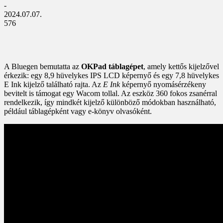
-
2024.07.07.
576
A Bluegen bemutatta az
OKPad táblagépet
, amely kettős kijelzővel
érkezik: egy 8,9 hüvelykes IPS LCD képernyő és egy 7,8 hüvelykes
E Ink kijelző található rajta. Az
E Ink
képernyő nyomásérzékeny
bevitelt is támogat egy Wacom tollal. Az eszköz 360 fokos zsanérral
rendelkezik, így mindkét kijelző különböző módokban használható,
például táblagépként vagy e-könyv olvasóként.