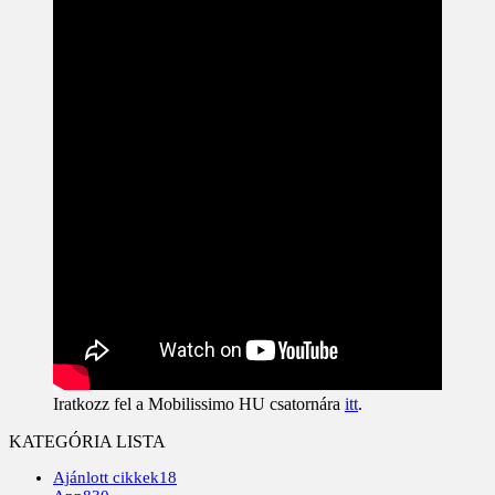
Iratkozz fel a Mobilissimo HU csatornára
itt
.
KATEGÓRIA LISTA
Ajánlott cikkek
18