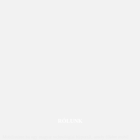
RÓLUNK
Mobilissimo.hu egy magyar technológiai hírportál, amely főként mobil