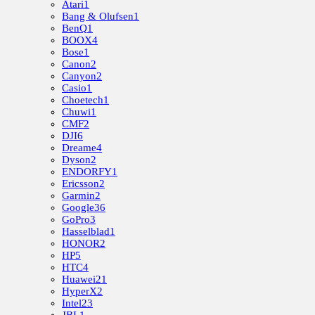
Atari
1
Bang & Olufsen
1
BenQ
1
BOOX
4
Bose
1
Canon
2
Canyon
2
Casio
1
Choetech
1
Chuwi
1
CMF
2
DJI
6
Dreame
4
Dyson
2
ENDORFY
1
Ericsson
2
Garmin
2
Google
36
GoPro
3
Hasselblad
1
HONOR
2
HP
5
HTC
4
Huawei
21
HyperX
2
Intel
23