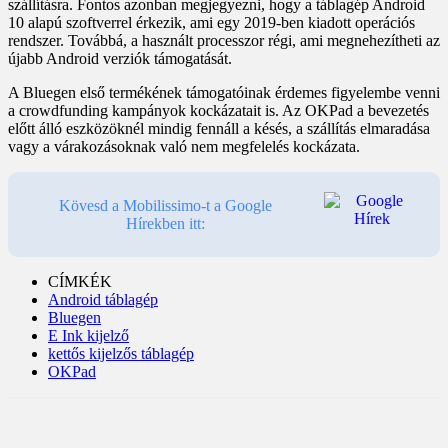
szállításra. Fontos azonban megjegyezni, hogy a táblagép Android
10 alapú szoftverrel érkezik, ami egy 2019-ben kiadott operációs
rendszer. Továbbá, a használt processzor régi, ami megnehezítheti az
újabb Android verziók támogatását.
A Bluegen első termékének támogatóinak érdemes figyelembe venni
a crowdfunding kampányok kockázatait is. Az OKPad a bevezetés
előtt álló eszközöknél mindig fennáll a késés, a szállítás elmaradása
vagy a várakozásoknak való nem megfelelés kockázata.
Kövesd a Mobilissimo-t a Google
Hírekben itt:
CÍMKÉK
Android táblagép
Bluegen
E Ink kijelző
kettős kijelzős táblagép
OKPad