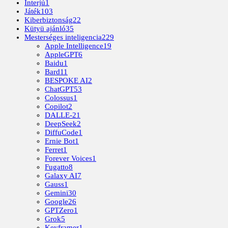
Interjú
1
Játék
103
Kiberbiztonság
22
Kütyü ajánló
35
Mesterséges inteligencia
229
Apple Intelligence
19
AppleGPT
6
Baidu
1
Bard
11
BESPOKE AI
2
ChatGPT
53
Colossus
1
Copilot
2
DALLE-2
1
DeepSeek
2
DiffuCode
1
Ernie Bot
1
Ferret
1
Forever Voices
1
Fugatto
8
Galaxy AI
7
Gauss
1
Gemini
30
Google
26
GPTZero
1
Grok
5
Keyframer
1