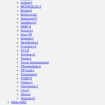
realme
3
REDMAGIC
2
Redmi
5
Roborock
2
Samsung
57
Sandberg
3
SMIC
4
Sonos
11
Sony
39
Starlink
1
SteelSeries
2
Synology
2
TCL
8
Technics
1
Tenda
2
Texas Instruments
2
Thermaltake
4
TP-Link
1
Tronsmart
1
TSMC
9
Unisoc
1
ViewSonic
1
vivo
3
Xbox
2
Xiaomi
22
Hírlevél
85