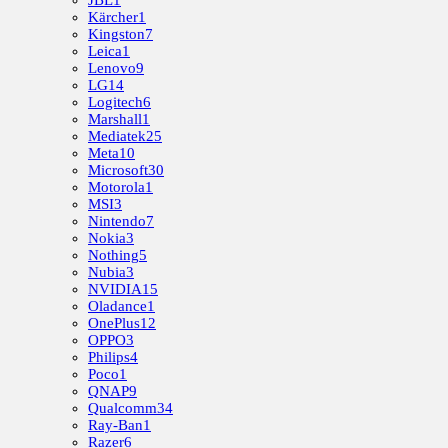
JBL
1
Kärcher
1
Kingston
7
Leica
1
Lenovo
9
LG
14
Logitech
6
Marshall
1
Mediatek
25
Meta
10
Microsoft
30
Motorola
1
MSI
3
Nintendo
7
Nokia
3
Nothing
5
Nubia
3
NVIDIA
15
Oladance
1
OnePlus
12
OPPO
3
Philips
4
Poco
1
QNAP
9
Qualcomm
34
Ray-Ban
1
Razer
6