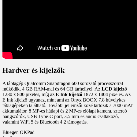
Hardver és kijelzők
A táblagép Qualcomm Snapdragon 600 sorozatú processzorral
működik, 4 GB RAM-mal és 64 GB tárhellyel. Az
LCD kijelző
1280 x 800 pixeles, míg az
E Ink kijelző
1872 x 1404 pixeles. Az
E Ink kijelző ugyanaz, mint ami az Onyx BOOX 7.8 hüvelykes
táblagépeken található. További jellemzői közé tartozik a 7000 mAh
akkumulátor, 8 MP-es hátlapi és 2 MP-es előlapi kamera, sztereó
hangszórók, USB Type-C port, 3,5 mm-es audio csatlakozó,
valamint WiFi 5 és Bluetooth 4.2 támogatás.
Bluegen OKPad