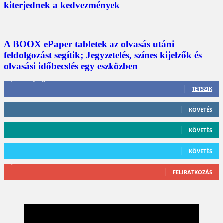
kiterjednek a kedvezmények
A BOOX ePaper tabletek az olvasás utáni
feldolgozást segítik; Jegyzetelés, színes kijelzők és
olvasási időbecslés egy eszközben
3,452
Rajongók
TETSZIK
412
Követő
KÖVETÉS
59
Követő
KÖVETÉS
101
Követő
KÖVETÉS
2,589
Feliratkozó
FELIRATKOZÁS