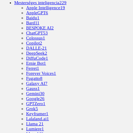
Mesterséges inteligencia
229
Apple Intelligence
19
AppleGPT
6
Baidu
1
Bard
11
BESPOKE AI
2
ChatGPT
53
Colossus
1
Copilot
2
DALLE-2
1
DeepSeek
2
DiffuCode
1
Ernie Bot
1
Ferret
1
Forever Voices
1
Fugatto
8
Galaxy AI
7
Gauss
1
Gemini
30
Google
26
GPTZero
1
Grok
5
Keyframer
1
Lalaland.ai
1
Llama 2
1
Lumiere
1