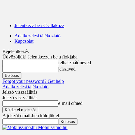
Jelentkezz be / Csatlakozz
Adatkezelési tájékoztató
Kapcsolat
Bejelentkezés
Üdvözöljük! Jelentkezzen be a fiókjába
felhasználóneved
jelszavad
Forgot your password? Get help
Adatkezelési tájékoztató
Jelszó visszaállítás
Jelszó visszaállítás
e-mail címed
A jelszót email-ben küldjük el.
Mobilissimo.hu