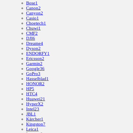
Bose
1
Canon
2
Canyon
2
Casio
1
Choetech
1
Chuwi
1
CMF
2
DJI
6
Dreame
4
Dyson
2
ENDORFY
1
Ericsson
2
Garmin
2
Google
36
GoPro
3
Hasselblad
1
HONOR
2
HP
5
HTC
4
Huawei
21
HyperX
2
Intel
23
JBL
1
Kärcher
1
Kingston
7
Leica
1