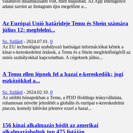
valamivel dinamikusabb volt, mint májusban. Az App Intelligence
adatai szerint az Instagram újra megelőzte a...
Az Európai Unió határideje Temu és Shein számára
július 12: megfelelni...
Sz. Szilárd
-
2024.07.01.
0
Az EU technológiai szabályozó hatóságai információkat kértek a
kínai e-kereskedelmi óriások, a Temu és a Shein megfelelőségéről az
uniós szabályokkal kapcsolatban. A cégeknek július...
A Temu ellen lépnek fel a hazai e-kereskedők; jogi
eszközökkel a...
Sz. Szilárd
-
2024.02.10.
0
Az utóbbi hónapokban a Temu, a PDD Holdings leányvállalata,
rohamosan növelte jelenlétét a globális és európai e-kereskedelmi
piacon, komoly kihívást jelentve ezzel a hazai...
156 kínai alkalmazás hódít az amerikai
alkalmazásboltok top 475 listáján