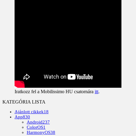
Iratkozz fel a Mobilissimo HU csatornára
itt
.
KATEGÓRIA LISTA
Ajánlott cikkek
18
App
830
Android
237
ColorOS
1
HarmonyOS
38