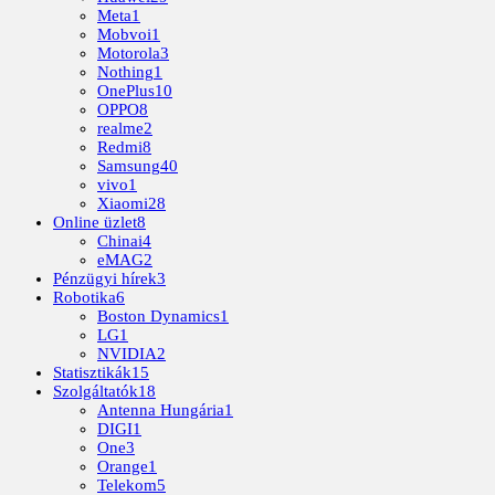
Meta
1
Mobvoi
1
Motorola
3
Nothing
1
OnePlus
10
OPPO
8
realme
2
Redmi
8
Samsung
40
vivo
1
Xiaomi
28
Online üzlet
8
Chinai
4
eMAG
2
Pénzügyi hírek
3
Robotika
6
Boston Dynamics
1
LG
1
NVIDIA
2
Statisztikák
15
Szolgáltatók
18
Antenna Hungária
1
DIGI
1
One
3
Orange
1
Telekom
5