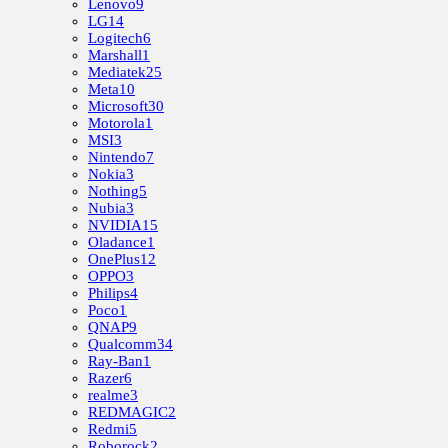
Lenovo
9
LG
14
Logitech
6
Marshall
1
Mediatek
25
Meta
10
Microsoft
30
Motorola
1
MSI
3
Nintendo
7
Nokia
3
Nothing
5
Nubia
3
NVIDIA
15
Oladance
1
OnePlus
12
OPPO
3
Philips
4
Poco
1
QNAP
9
Qualcomm
34
Ray-Ban
1
Razer
6
realme
3
REDMAGIC
2
Redmi
5
Roborock
2