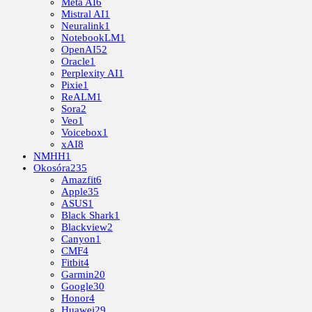
Meta AI
6
Mistral AI
1
Neuralink
1
NotebookLM
1
OpenAI
52
Oracle
1
Perplexity AI
1
Pixie
1
ReALM
1
Sora
2
Veo
1
Voicebox
1
xAI
8
NMHH
1
Okosóra
235
Amazfit
6
Apple
35
ASUS
1
Black Shark
1
Blackview
2
Canyon
1
CMF
4
Fitbit
4
Garmin
20
Google
30
Honor
4
Huawei
29