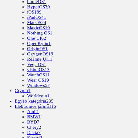
homeOS
1
HyperOS
30
iOS
189
iPadOS
41
MacOS
24
MagicOS
10
Nothing OS
1
One UI
62
OpenKylin
1
OriginOS
1
OxygenOS
19
Realme UI
11
Vega OS
1
visionOS
13
WatchOS
11
Wear OS
19
Windows
57
Crypto
1
Worldcoin
1
Egyéb kategória
235
Elektromos jármű
116
Audi
1
BMW
1
BYD
7
Chery
2
Dacia
7
Ferrari
2