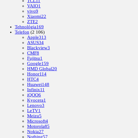
TCL
11
VAIO
1
vivo
9
Xiaomi
22
ZTE
2
Tehnológia
169
Telefon
(2 106)
Apple
313
ASUS
34
Blackview
3
CMF
8
Fujitsu
1
Google
159
HMD Global
20
Honor
114
HTC
4
Huawei
148
Infinix
11
iQOO
6
Kyocera
1
Lenovo
3
LeTV
1
Meizu
5
Microsoft
4
Motorola
85
Nokia
27
Nothing
57