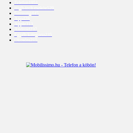
Telefon
1951
High-tech eszköz
529
Samsung
445
App
428
Apple
313
Android
237
Egyéb kategória
235
Okosóra
215