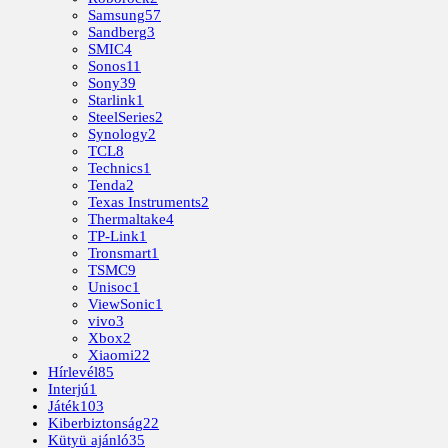
Samsung
57
Sandberg
3
SMIC
4
Sonos
11
Sony
39
Starlink
1
SteelSeries
2
Synology
2
TCL
8
Technics
1
Tenda
2
Texas Instruments
2
Thermaltake
4
TP-Link
1
Tronsmart
1
TSMC
9
Unisoc
1
ViewSonic
1
vivo
3
Xbox
2
Xiaomi
22
Hírlevél
85
Interjú
1
Játék
103
Kiberbiztonság
22
Kütyü ajánló
35