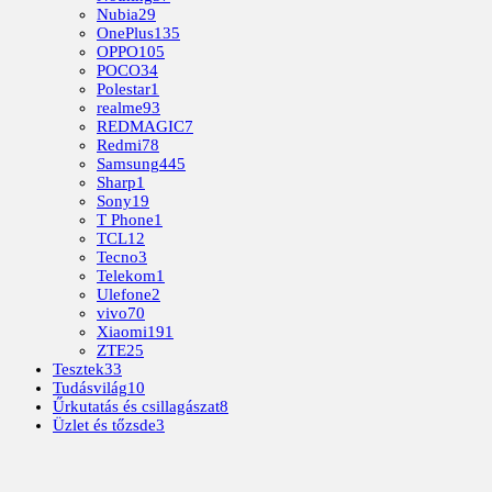
Nubia
29
OnePlus
135
OPPO
105
POCO
34
Polestar
1
realme
93
REDMAGIC
7
Redmi
78
Samsung
445
Sharp
1
Sony
19
T Phone
1
TCL
12
Tecno
3
Telekom
1
Ulefone
2
vivo
70
Xiaomi
191
ZTE
25
Tesztek
33
Tudásvilág
10
Űrkutatás és csillagászat
8
Üzlet és tőzsde
3