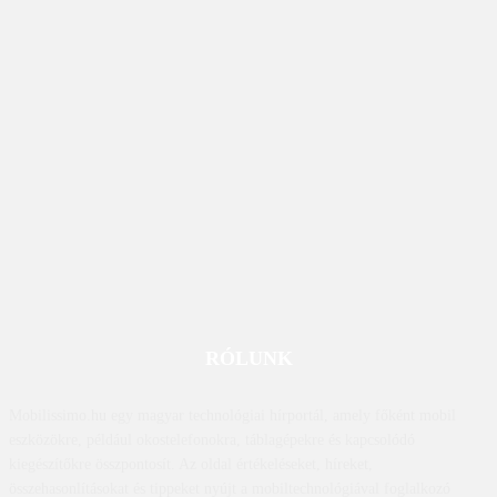
RÓLUNK
Mobilissimo.hu egy magyar technológiai hírportál, amely főként mobil
eszközökre, például okostelefonokra, táblagépekre és kapcsolódó
kiegészítőkre összpontosít. Az oldal értékeléseket, híreket,
összehasonlításokat és tippeket nyújt a mobiltechnológiával foglalkozó