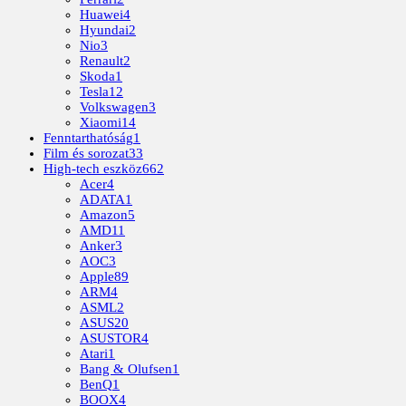
Huawei
4
Hyundai
2
Nio
3
Renault
2
Skoda
1
Tesla
12
Volkswagen
3
Xiaomi
14
Fenntarthatóság
1
Film és sorozat
33
High-tech eszköz
662
Acer
4
ADATA
1
Amazon
5
AMD
11
Anker
3
AOC
3
Apple
89
ARM
4
ASML
2
ASUS
20
ASUSTOR
4
Atari
1
Bang & Olufsen
1
BenQ
1
BOOX
4