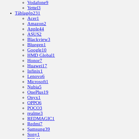
Vodafone
9
Yettel
3
Táblagép
231
Acer
1
Amazon
2
Apple
44
ASUS
2
Blackview
3
Bluegen
1
Google
10
HMD Global
1
Honor
7
Huawei
17
Infinix
1
Lenovo
6
Microsoft
1
Nubia
5
OnePlus
19
Onyx
1
OPPO
6
POCO
3
realme
3
REDMAGIC
1
Redmi
7
Samsung
39
Sony
1