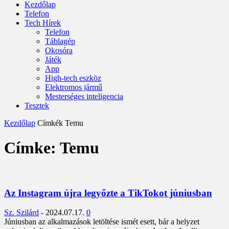
Kezdőlap
Telefon
Tech Hírek
Telefon
Táblagép
Okosóra
Játék
App
High-tech eszköz
Elektromos jármű
Mesterséges inteligencia
Tesztek
Kezdőlap
Címkék
Temu
Címke: Temu
Az Instagram újra legyőzte a TikTokot júniusban
Sz. Szilárd
-
2024.07.17.
0
Júniusban az alkalmazások letöltése ismét esett, bár a helyzet