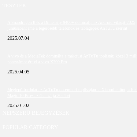
TESZTEK
A Snapdragon 8 és a Dimensity 9400+ dominálja az Android világát 2025
júniusában; íme a legerősebb telefonok és táblagépek AnTuTu szerint
2025.07.04.
A vivo és a MediaTek dominálta a márciusi AnTuTu toplistát; közel 3 mill
pontszámot ért el a vivo X200 Pro
2025.04.05.
Meglepő fordulat az AnTuTu decemberi toplistáján: a Xiaomi eltűnt, a Re
Magic 10 Pro+ az élen zárja 2024-et
2025.01.02.
NÉPSZERŰ BEJEGYZÉSEK
POPULAR CATEGORY