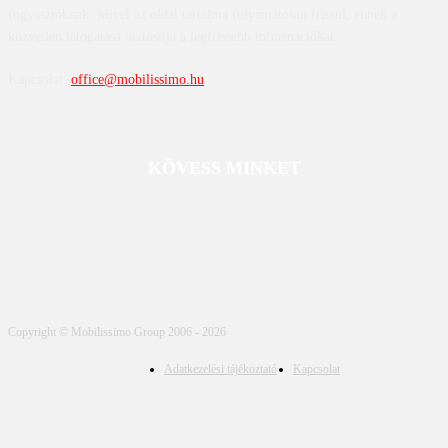
fogyasztóknak. Mivel az oldal tartalma folyamatosan frissül, ennek a
közvetlen látogatása biztosítja a legfrissebb információkat.
Kapcsolat:
office@mobilissimo.hu
KÖVESS MINKET
Copyright © Mobilissimo Group 2006 - 2026
Adatkezelési tájékoztató
Kapcsolat