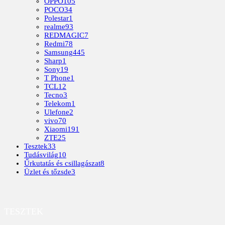
OPPO
105
POCO
34
Polestar
1
realme
93
REDMAGIC
7
Redmi
78
Samsung
445
Sharp
1
Sony
19
T Phone
1
TCL
12
Tecno
3
Telekom
1
Ulefone
2
vivo
70
Xiaomi
191
ZTE
25
Tesztek
33
Tudásvilág
10
Űrkutatás és csillagászat
8
Üzlet és tőzsde
3
TESZTEK