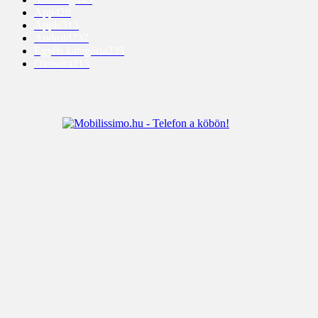
App
428
Apple
313
Android
237
Egyéb kategória
235
Okosóra
215