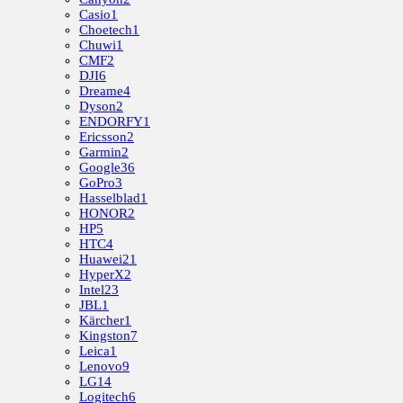
Casio
1
Choetech
1
Chuwi
1
CMF
2
DJI
6
Dreame
4
Dyson
2
ENDORFY
1
Ericsson
2
Garmin
2
Google
36
GoPro
3
Hasselblad
1
HONOR
2
HP
5
HTC
4
Huawei
21
HyperX
2
Intel
23
JBL
1
Kärcher
1
Kingston
7
Leica
1
Lenovo
9
LG
14
Logitech
6