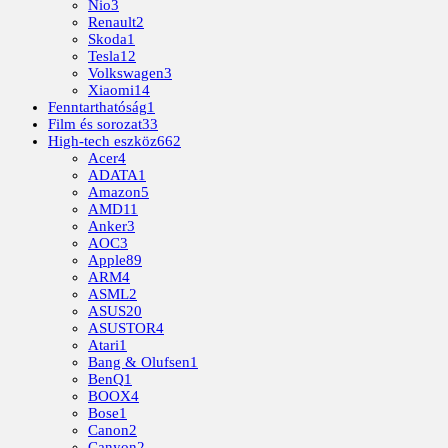
Nio
3
Renault
2
Skoda
1
Tesla
12
Volkswagen
3
Xiaomi
14
Fenntarthatóság
1
Film és sorozat
33
High-tech eszköz
662
Acer
4
ADATA
1
Amazon
5
AMD
11
Anker
3
AOC
3
Apple
89
ARM
4
ASML
2
ASUS
20
ASUSTOR
4
Atari
1
Bang & Olufsen
1
BenQ
1
BOOX
4
Bose
1
Canon
2
Canyon
2