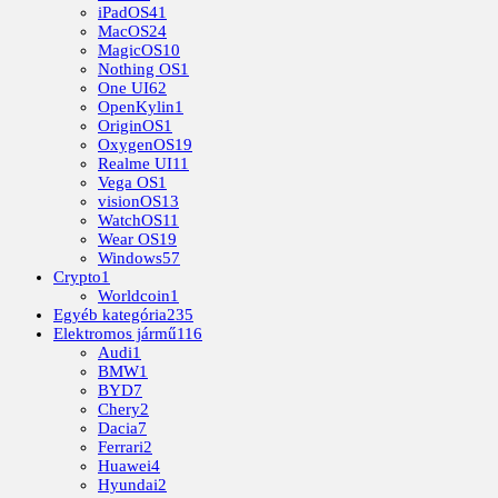
iPadOS
41
MacOS
24
MagicOS
10
Nothing OS
1
One UI
62
OpenKylin
1
OriginOS
1
OxygenOS
19
Realme UI
11
Vega OS
1
visionOS
13
WatchOS
11
Wear OS
19
Windows
57
Crypto
1
Worldcoin
1
Egyéb kategória
235
Elektromos jármű
116
Audi
1
BMW
1
BYD
7
Chery
2
Dacia
7
Ferrari
2
Huawei
4
Hyundai
2