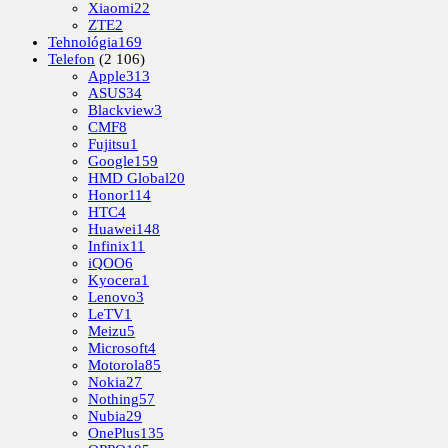
Xiaomi
22
ZTE
2
Tehnológia
169
Telefon
(2 106)
Apple
313
ASUS
34
Blackview
3
CMF
8
Fujitsu
1
Google
159
HMD Global
20
Honor
114
HTC
4
Huawei
148
Infinix
11
iQOO
6
Kyocera
1
Lenovo
3
LeTV
1
Meizu
5
Microsoft
4
Motorola
85
Nokia
27
Nothing
57
Nubia
29
OnePlus
135