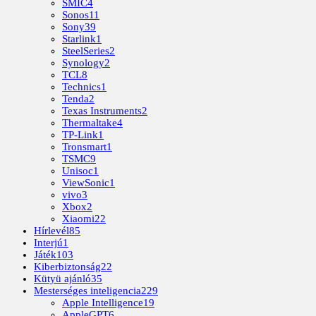
SMIC
4
Sonos
11
Sony
39
Starlink
1
SteelSeries
2
Synology
2
TCL
8
Technics
1
Tenda
2
Texas Instruments
2
Thermaltake
4
TP-Link
1
Tronsmart
1
TSMC
9
Unisoc
1
ViewSonic
1
vivo
3
Xbox
2
Xiaomi
22
Hírlevél
85
Interjú
1
Játék
103
Kiberbiztonság
22
Kütyü ajánló
35
Mesterséges inteligencia
229
Apple Intelligence
19
AppleGPT
6