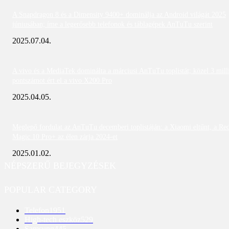
A Snapdragon 8 és a Dimensity 9400+ dominálja az Android világát 2025
júniusában; íme a legerősebb telefonok és táblagépek AnTuTu szerint
2025.07.04.
A vivo és a MediaTek dominálta a márciusi AnTuTu toplistát; közel 3 mill
pontszámot ért el a vivo X200 Pro
2025.04.05.
Meglepő fordulat az AnTuTu decemberi toplistáján: a Xiaomi eltűnt, a Re
Magic 10 Pro+ az élen zárja 2024-et
2025.01.02.
NÉPSZERŰ BEJEGYZÉSEK
POPULAR CATEGORY
Telefon
1951
High-tech eszköz
529
Samsung
445