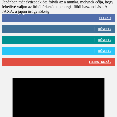
Japánban már évtizedek óta folyik az a munka, melynek célja, hogy
lehetővé váljon az űrből érkező napenergia földi hasznosítása. A
JAXA, a japán űrügynökség...
3,452
Rajongók
TETSZIK
412
Követő
KÖVETÉS
59
Követő
KÖVETÉS
101
Követő
KÖVETÉS
2,589
Feliratkozó
FELIRATKOZÁS