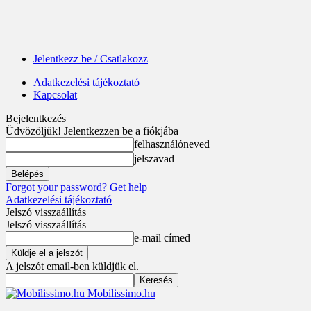
Jelentkezz be / Csatlakozz
Adatkezelési tájékoztató
Kapcsolat
Bejelentkezés
Üdvözöljük! Jelentkezzen be a fiókjába
felhasználóneved
jelszavad
Forgot your password? Get help
Adatkezelési tájékoztató
Jelszó visszaállítás
Jelszó visszaállítás
e-mail címed
A jelszót email-ben küldjük el.
Mobilissimo.hu