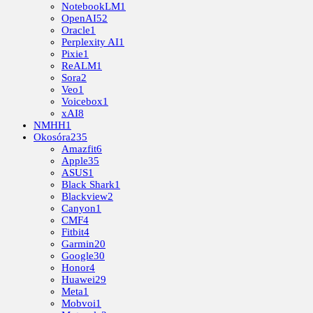
NotebookLM
1
OpenAI
52
Oracle
1
Perplexity AI
1
Pixie
1
ReALM
1
Sora
2
Veo
1
Voicebox
1
xAI
8
NMHH
1
Okosóra
235
Amazfit
6
Apple
35
ASUS
1
Black Shark
1
Blackview
2
Canyon
1
CMF
4
Fitbit
4
Garmin
20
Google
30
Honor
4
Huawei
29
Meta
1
Mobvoi
1