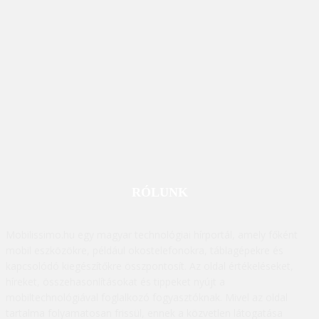
RÓLUNK
Mobilissimo.hu egy magyar technológiai hírportál, amely főként
mobil eszközökre, például okostelefonokra, táblagépekre és
kapcsolódó kiegészítőkre összpontosít. Az oldal értékeléseket,
híreket, összehasonlításokat és tippeket nyújt a
mobiltechnológiával foglalkozó fogyasztóknak. Mivel az oldal
tartalma folyamatosan frissül, ennek a közvetlen látogatása