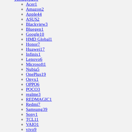
Acer
1
Amazon
2
Apple
44
ASUS
2
Blackview
3
Bluegen
1
Google
10
HMD Global
1
Honor
7
Huawei
17
Infinix
1
Lenovo
6
Microsoft
1
Nubia
5
OnePlus
19
Onyx
1
OPPO
6
POCO
3
realme
3
REDMAGIC
1
Redmi
7
Samsung
39
Sony
1
TCL
11
VAIO
1
vivo
9