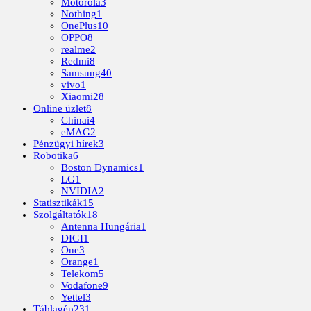
Motorola
3
Nothing
1
OnePlus
10
OPPO
8
realme
2
Redmi
8
Samsung
40
vivo
1
Xiaomi
28
Online üzlet
8
Chinai
4
eMAG
2
Pénzügyi hírek
3
Robotika
6
Boston Dynamics
1
LG
1
NVIDIA
2
Statisztikák
15
Szolgáltatók
18
Antenna Hungária
1
DIGI
1
One
3
Orange
1
Telekom
5
Vodafone
9
Yettel
3
Táblagép
231