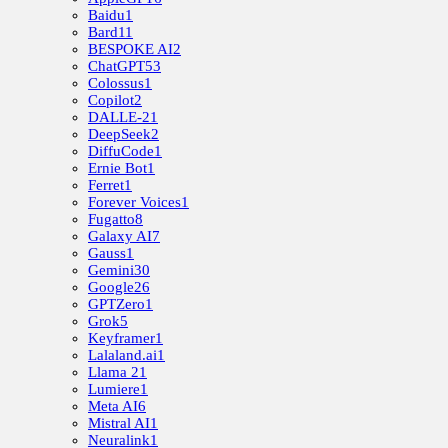
Baidu
1
Bard
11
BESPOKE AI
2
ChatGPT
53
Colossus
1
Copilot
2
DALLE-2
1
DeepSeek
2
DiffuCode
1
Ernie Bot
1
Ferret
1
Forever Voices
1
Fugatto
8
Galaxy AI
7
Gauss
1
Gemini
30
Google
26
GPTZero
1
Grok
5
Keyframer
1
Lalaland.ai
1
Llama 2
1
Lumiere
1
Meta AI
6
Mistral AI
1
Neuralink
1