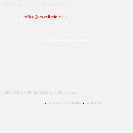
biztosítja a legfrissebb információkat.
Kapcsolat:
office@mobilissimo.hu
KÖVESS MINKET
Copyright © Mobilissimo Group 2006 - 2026
Adatkezelési tájékoztató
Kapcsolat