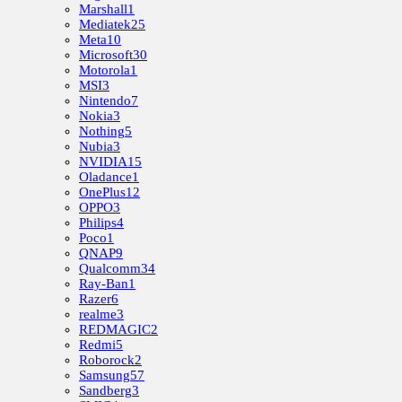
Marshall
1
Mediatek
25
Meta
10
Microsoft
30
Motorola
1
MSI
3
Nintendo
7
Nokia
3
Nothing
5
Nubia
3
NVIDIA
15
Oladance
1
OnePlus
12
OPPO
3
Philips
4
Poco
1
QNAP
9
Qualcomm
34
Ray-Ban
1
Razer
6
realme
3
REDMAGIC
2
Redmi
5
Roborock
2
Samsung
57
Sandberg
3