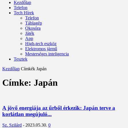
Kezdőlap
Telefon
Tech Hírek
Telefon
Táblagép
Okosóra
Játék
App
High-tech eszköz
Elektromos jármű
Mesterséges inteligencia
Tesztek
Kezdőlap
Címkék
Japán
Címke: Japán
A jövő energiája az űrből érkezik: Japán terve a
korlátlan megújuló...
Sz. Szilárd
-
2023.05.30.
0