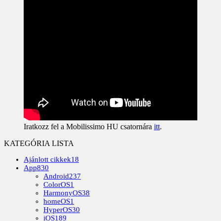
Iratkozz fel a Mobilissimo HU csatornára
itt
.
KATEGÓRIA LISTA
Ajánlott cikkek
18
App
830
Android
237
ColorOS
1
HarmonyOS
38
homeOS
1
HyperOS
30
iOS
189