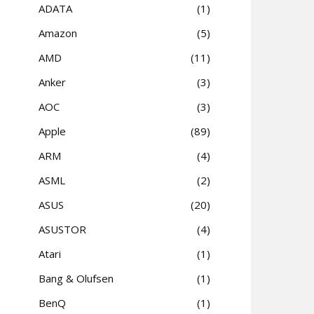
ADATA
1
Amazon
5
AMD
11
Anker
3
AOC
3
Apple
89
ARM
4
ASML
2
ASUS
20
ASUSTOR
4
Atari
1
Bang & Olufsen
1
BenQ
1