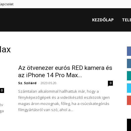
Kapcsolat
KEZDŐLAP
TEL
Max
Az ötvenezer eurós RED kamera és
az iPhone 14 Pro Max...
Sz. Szilárd
-
2023.05.20.
0
0
Számtalan alkalommal hallhattuk már, hogy a
fényképezőgépek és a videókészítő eszközök igen
magas áron mozognak, főleg, ha a csúcskategóriás
év
filmgyártásról van szó, ahol a...
ága