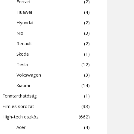
Ferrari
2
Huawei
4
Hyundai
2
Nio
3
Renault
2
Skoda
1
Tesla
12
Volkswagen
3
Xiaomi
14
Fenntarthatóság
1
Film és sorozat
33
High-tech eszköz
662
Acer
4