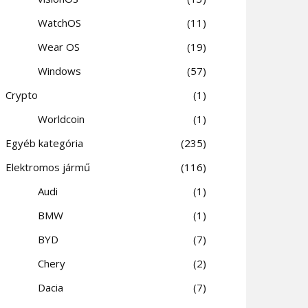
WatchOS
11
Wear OS
19
Windows
57
Crypto
1
Worldcoin
1
Egyéb kategória
235
Elektromos jármű
116
Audi
1
BMW
1
BYD
7
Chery
2
Dacia
7