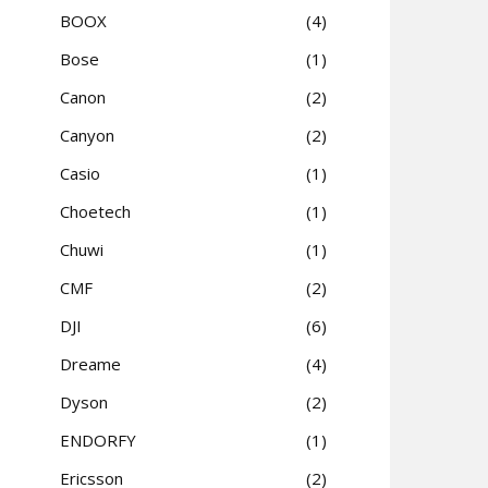
BOOX
4
Bose
1
Canon
2
Canyon
2
Casio
1
Choetech
1
Chuwi
1
CMF
2
DJI
6
Dreame
4
Dyson
2
ENDORFY
1
Ericsson
2