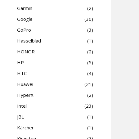
Garmin
2
Google
36
GoPro
3
Hasselblad
1
HONOR
2
HP
5
HTC
4
Huawei
21
HyperX
2
Intel
23
JBL
1
Kärcher
1
Kingston
7