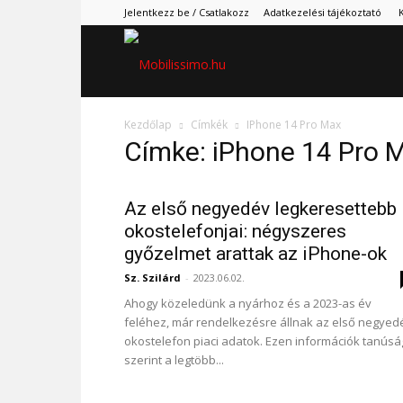
Jelentkezz be / Csatlakozz
Adatkezelési tájékoztató
Mobilissimo.hu
Kezdőlap
Címkék
IPhone 14 Pro Max
Címke: iPhone 14 Pro 
Az első negyedév legkeresettebb
okostelefonjai: négyszeres
győzelmet arattak az iPhone-ok
Sz. Szilárd
-
2023.06.02.
Ahogy közeledünk a nyárhoz és a 2023-as év
feléhez, már rendelkezésre állnak az első negyed
okostelefon piaci adatok. Ezen információk tanús
szerint a legtöbb...