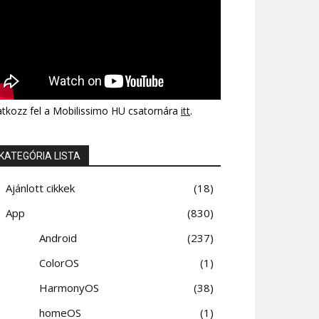
atkozz fel a Mobilissimo HU csatornára
itt
.
KATEGÓRIA LISTA
Ajánlott cikkek
18
App
830
Android
237
ColorOS
1
HarmonyOS
38
homeOS
1