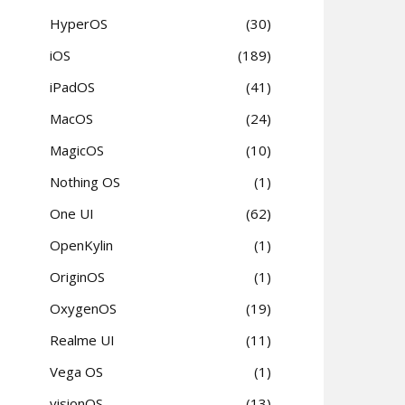
HyperOS
30
iOS
189
iPadOS
41
MacOS
24
MagicOS
10
Nothing OS
1
One UI
62
OpenKylin
1
OriginOS
1
OxygenOS
19
Realme UI
11
Vega OS
1
visionOS
13