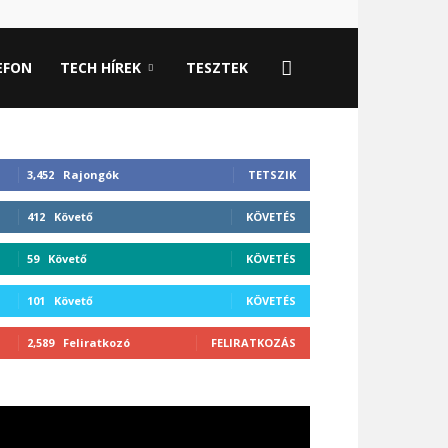
EFON
TECH HÍREK
TESZTEK
3,452
Rajongók
TETSZIK
412
Követő
KÖVETÉS
59
Követő
KÖVETÉS
101
Követő
KÖVETÉS
2,589
Feliratkozó
FELIRATKOZÁS