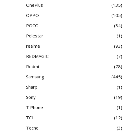
OnePlus
135
OPPO
105
POCO
34
Polestar
1
realme
93
REDMAGIC
7
Redmi
78
Samsung
445
Sharp
1
Sony
19
T Phone
1
TCL
12
Tecno
3