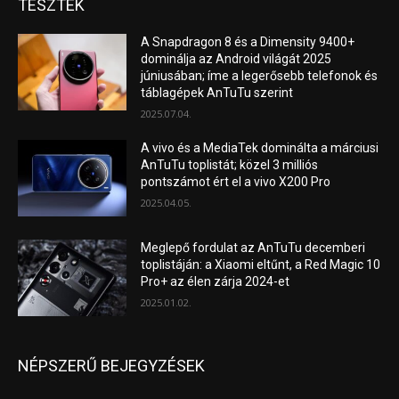
TESZTEK
A Snapdragon 8 és a Dimensity 9400+
dominálja az Android világát 2025
júniusában; íme a legerősebb telefonok és
táblagépek AnTuTu szerint
2025.07.04.
A vivo és a MediaTek dominálta a márciusi
AnTuTu toplistát; közel 3 milliós
pontszámot ért el a vivo X200 Pro
2025.04.05.
Meglepő fordulat az AnTuTu decemberi
toplistáján: a Xiaomi eltűnt, a Red Magic 10
Pro+ az élen zárja 2024-et
2025.01.02.
NÉPSZERŰ BEJEGYZÉSEK