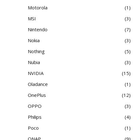
Motorola
1
MSI
3
Nintendo
7
Nokia
3
Nothing
5
Nubia
3
NVIDIA
15
Oladance
1
OnePlus
12
OPPO
3
Philips
4
Poco
1
QNAP
9