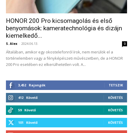
HONOR 200 Pro kicsomagolás és első
benyomások: kameratechnológia és dizájn
kiemelkedő...
S. Alex
-
2024.06.13.
0
Általában, amikor egy okostelefonról írok, nem merülök el a
történelemben vagy a fényképészeti művészetben, de a HONOR
200 Pro esetében ez elkerülhetetlen volt. A...
3,452
Rajongók
TETSZIK
412
Követő
KÖVETÉS
59
Követő
KÖVETÉS
101
Követő
KÖVETÉS