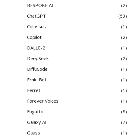
BESPOKE AI
2
ChatGPT
53
Colossus
1
Copilot
2
DALLE-2
1
DeepSeek
2
DiffuCode
1
Ernie Bot
1
Ferret
1
Forever Voices
1
Fugatto
8
Galaxy AI
7
Gauss
1