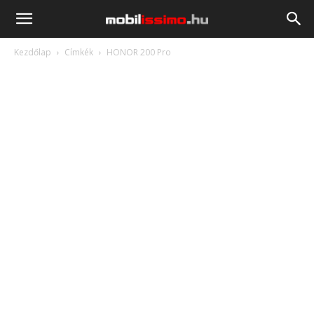
Mobilissimo.hu
Kezdőlap
Címkék
HONOR 200 Pro