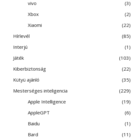
vivo
3
Xbox
2
Xiaomi
22
Hírlevél
85
Interjú
1
Játék
103
Kiberbiztonság
22
Kütyü ajánló
35
Mesterséges inteligencia
229
Apple Intelligence
19
AppleGPT
6
Baidu
1
Bard
11