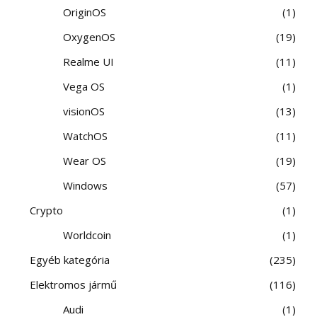
OriginOS
1
OxygenOS
19
Realme UI
11
Vega OS
1
visionOS
13
WatchOS
11
Wear OS
19
Windows
57
Crypto
1
Worldcoin
1
Egyéb kategória
235
Elektromos jármű
116
Audi
1