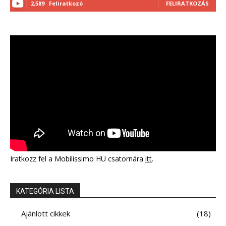
2,589
Feliratkozó
FELIRATKOZÁS
Iratkozz fel a Mobilissimo HU csatornára
itt
.
KATEGÓRIA LISTA
Ajánlott cikkek
18