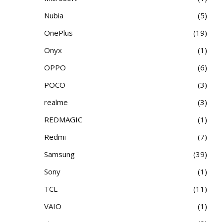
Nubia
5
OnePlus
19
Onyx
1
OPPO
6
POCO
3
realme
3
REDMAGIC
1
Redmi
7
Samsung
39
Sony
1
TCL
11
VAIO
1