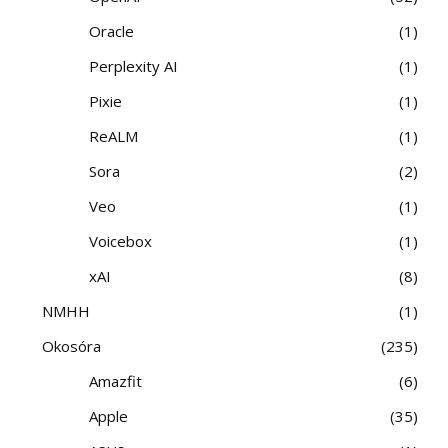
Oracle
1
Perplexity AI
1
Pixie
1
ReALM
1
Sora
2
Veo
1
Voicebox
1
xAI
8
NMHH
1
Okosóra
235
Amazfit
6
Apple
35