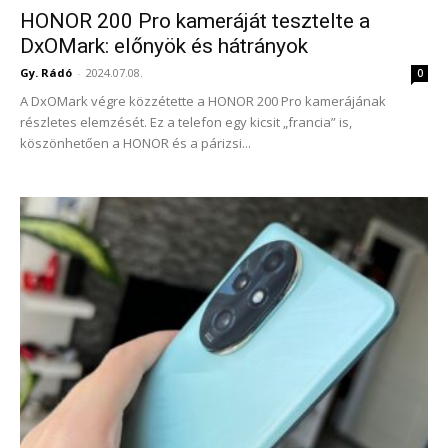
HONOR 200 Pro kameráját tesztelte a
DxOMark: előnyök és hátrányok
Gy. Rádó
-
2024.07.08.
0
A DxOMark végre közzétette a HONOR 200 Pro kamerájának
részletes elemzését. Ez a telefon egy kicsit „francia” is,
köszönhetően a HONOR és a párizsi...