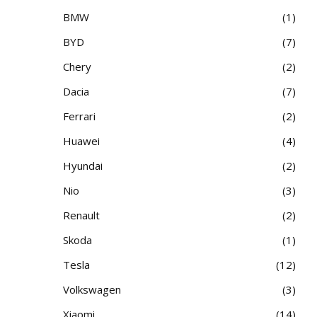
BMW
1
BYD
7
Chery
2
Dacia
7
Ferrari
2
Huawei
4
Hyundai
2
Nio
3
Renault
2
Skoda
1
Tesla
12
Volkswagen
3
Xiaomi
14