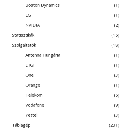
Boston Dynamics
1
LG
1
NVIDIA
2
Statisztikák
15
Szolgáltatók
18
Antenna Hungária
1
DIGI
1
One
3
Orange
1
Telekom
5
Vodafone
9
Yettel
3
Táblagép
231