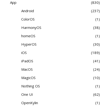
App
830
Android
237
ColorOS
1
HarmonyOS
38
homeOS
1
HyperOS
30
iOS
189
iPadOS
41
MacOS
24
MagicOS
10
Nothing OS
1
One UI
62
OpenKylin
1