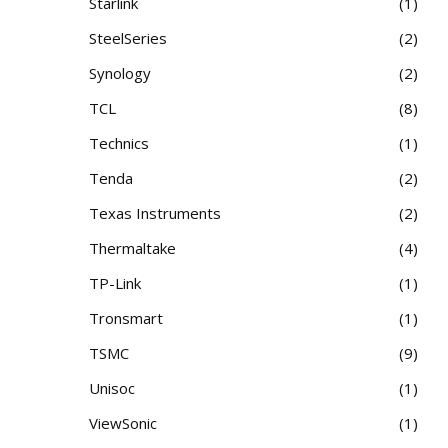
Starlink
1
SteelSeries
2
Synology
2
TCL
8
Technics
1
Tenda
2
Texas Instruments
2
Thermaltake
4
TP-Link
1
Tronsmart
1
TSMC
9
Unisoc
1
ViewSonic
1