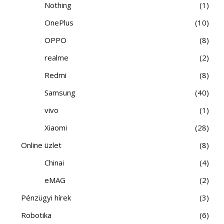
Nothing
1
OnePlus
10
OPPO
8
realme
2
Redmi
8
Samsung
40
vivo
1
Xiaomi
28
Online üzlet
8
Chinai
4
eMAG
2
Pénzügyi hírek
3
Robotika
6