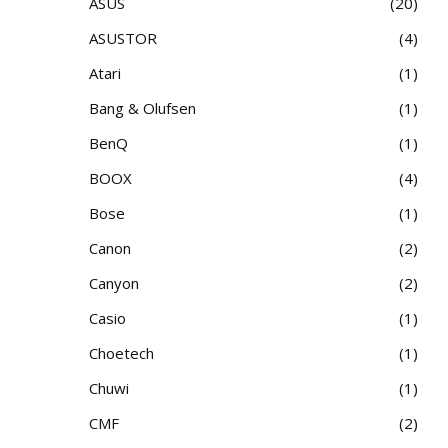
ASUS
20
ASUSTOR
4
Atari
1
Bang & Olufsen
1
BenQ
1
BOOX
4
Bose
1
Canon
2
Canyon
2
Casio
1
Choetech
1
Chuwi
1
CMF
2