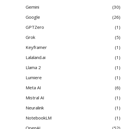
Gemini
30
Google
26
GPTZero
1
Grok
5
Keyframer
1
Lalaland.ai
1
Llama 2
1
Lumiere
1
Meta AI
6
Mistral AI
1
Neuralink
1
NotebookLM
1
OpenAI
52