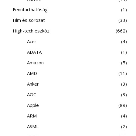
Fenntarthatóság
1
Film és sorozat
33
High-tech eszköz
662
Acer
4
ADATA
1
Amazon
5
AMD
11
Anker
3
AOC
3
Apple
89
ARM
4
ASML
2