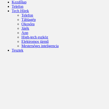
Kezdőlap
Telefon
Tech Hírek
Telefon
Táblagép
Okosóra
Játék
App
High-tech eszköz
Elektromos jármű
Mesterséges inteligencia
Tesztek