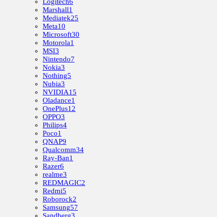
Logitech
6
Marshall
1
Mediatek
25
Meta
10
Microsoft
30
Motorola
1
MSI
3
Nintendo
7
Nokia
3
Nothing
5
Nubia
3
NVIDIA
15
Oladance
1
OnePlus
12
OPPO
3
Philips
4
Poco
1
QNAP
9
Qualcomm
34
Ray-Ban
1
Razer
6
realme
3
REDMAGIC
2
Redmi
5
Roborock
2
Samsung
57
Sandberg
3