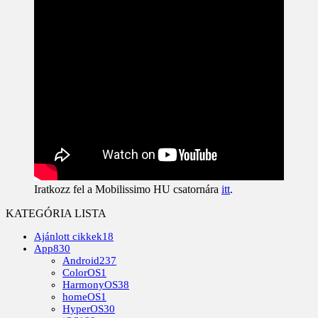
Iratkozz fel a Mobilissimo HU csatornára
itt
.
KATEGÓRIA LISTA
Ajánlott cikkek
18
App
830
Android
237
ColorOS
1
HarmonyOS
38
homeOS
1
HyperOS
30