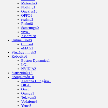
Motorola
3
Nothing
1
OnePlus
10
OPPO
8
realme
2
Redmi
8
Samsung
40
vivo
1
Xiaomi
28
Online üzlet
8
Chinai
4
eMAG
2
Pénzügyi hírek
3
Robotika
6
Boston Dynamics
1
LG
1
NVIDIA
2
Statisztikák
15
Szolgáltatók
18
Antenna Hungária
1
DIGI
1
One
3
Orange
1
Telekom
5
Vodafone
9
Yettel
3