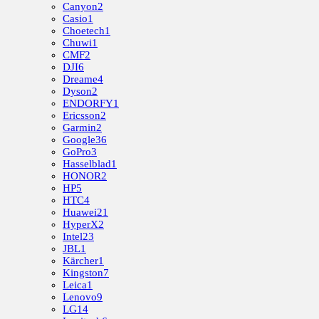
Canyon
2
Casio
1
Choetech
1
Chuwi
1
CMF
2
DJI
6
Dreame
4
Dyson
2
ENDORFY
1
Ericsson
2
Garmin
2
Google
36
GoPro
3
Hasselblad
1
HONOR
2
HP
5
HTC
4
Huawei
21
HyperX
2
Intel
23
JBL
1
Kärcher
1
Kingston
7
Leica
1
Lenovo
9
LG
14