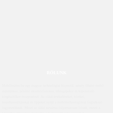
RÓLUNK
Mobilissimo.hu egy magyar technológiai hírportál, amely főként mobil
eszközökre, például okostelefonokra, táblagépekre és kapcsolódó
kiegészítőkre összpontosít. Az oldal értékeléseket, híreket,
összehasonlításokat és tippeket nyújt a mobiltechnológiával foglalkozó
fogyasztóknak. Mivel az oldal tartalma folyamatosan frissül, ennek a