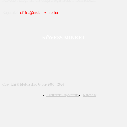
közvetlen látogatása biztosítja a legfrissebb információkat.
Kapcsolat:
office@mobilissimo.hu
KÖVESS MINKET
Copyright © Mobilissimo Group 2006 - 2026
Adatkezelési tájékoztató
Kapcsolat