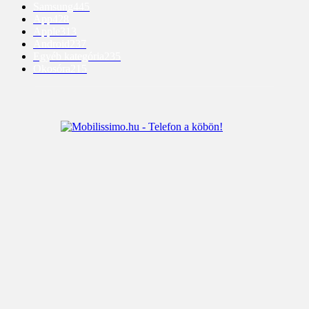
Samsung
445
App
428
Apple
313
Android
237
Egyéb kategória
235
Okosóra
215