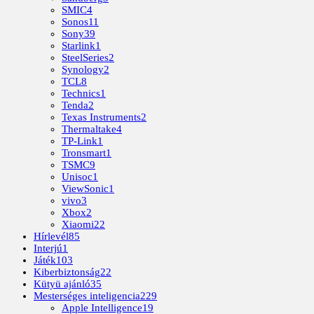
SMIC
4
Sonos
11
Sony
39
Starlink
1
SteelSeries
2
Synology
2
TCL
8
Technics
1
Tenda
2
Texas Instruments
2
Thermaltake
4
TP-Link
1
Tronsmart
1
TSMC
9
Unisoc
1
ViewSonic
1
vivo
3
Xbox
2
Xiaomi
22
Hírlevél
85
Interjú
1
Játék
103
Kiberbiztonság
22
Kütyü ajánló
35
Mesterséges inteligencia
229
Apple Intelligence
19