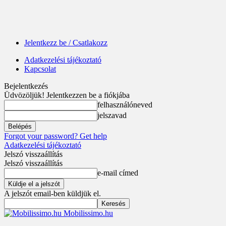
Jelentkezz be / Csatlakozz
Adatkezelési tájékoztató
Kapcsolat
Bejelentkezés
Üdvözöljük! Jelentkezzen be a fiókjába
felhasználóneved
jelszavad
Forgot your password? Get help
Adatkezelési tájékoztató
Jelszó visszaállítás
Jelszó visszaállítás
e-mail címed
A jelszót email-ben küldjük el.
Mobilissimo.hu