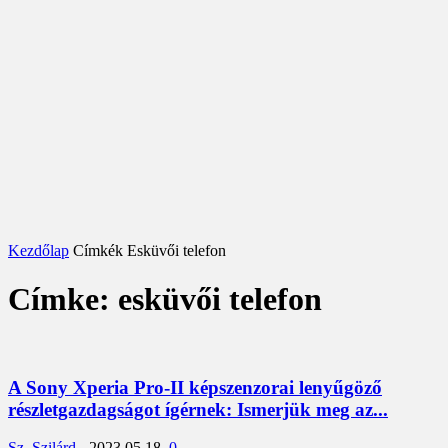
Kezdőlap
Címkék
Esküvői telefon
Címke: esküvői telefon
A Sony Xperia Pro-II képszenzorai lenyűgöző
részletgazdagságot ígérnek: Ismerjük meg az...
Sz. Szilárd
-
2023.05.18.
0