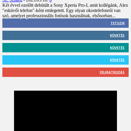
Két évvel ezelőtt debütált a Sony Xperia Pro-I, amit kollégánk, Alex
"esküvői telefon"-ként emlegetett. Egy olyan okostelefonról van
szó, amelyet professzionális fotósok használnak, elsősorban...
3,452
Rajongók
TETSZIK
412
Követő
KÖVETÉS
59
Követő
KÖVETÉS
101
Követő
KÖVETÉS
2,589
Feliratkozó
FELIRATKOZÁS