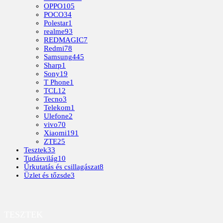
OPPO
105
POCO
34
Polestar
1
realme
93
REDMAGIC
7
Redmi
78
Samsung
445
Sharp
1
Sony
19
T Phone
1
TCL
12
Tecno
3
Telekom
1
Ulefone
2
vivo
70
Xiaomi
191
ZTE
25
Tesztek
33
Tudásvilág
10
Űrkutatás és csillagászat
8
Üzlet és tőzsde
3
TESZTEK