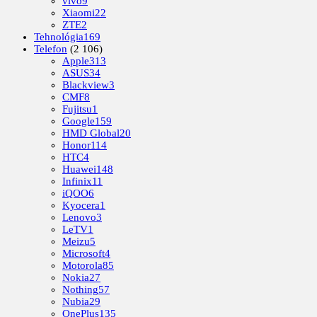
vivo
9
Xiaomi
22
ZTE
2
Tehnológia
169
Telefon
(2 106)
Apple
313
ASUS
34
Blackview
3
CMF
8
Fujitsu
1
Google
159
HMD Global
20
Honor
114
HTC
4
Huawei
148
Infinix
11
iQOO
6
Kyocera
1
Lenovo
3
LeTV
1
Meizu
5
Microsoft
4
Motorola
85
Nokia
27
Nothing
57
Nubia
29
OnePlus
135