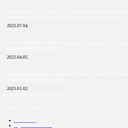
A Snapdragon 8 és a Dimensity 9400+ dominálja az Android világát 2025
júniusában; íme a legerősebb telefonok és táblagépek AnTuTu szerint
2025.07.04.
A vivo és a MediaTek dominálta a márciusi AnTuTu toplistát; közel 3 mill
pontszámot ért el a vivo X200 Pro
2025.04.05.
Meglepő fordulat az AnTuTu decemberi toplistáján: a Xiaomi eltűnt, a Re
Magic 10 Pro+ az élen zárja 2024-et
2025.01.02.
NÉPSZERŰ BEJEGYZÉSEK
POPULAR CATEGORY
Telefon
1951
High-tech eszköz
529