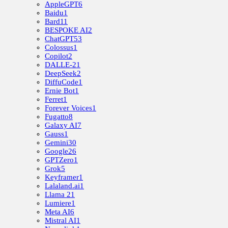
AppleGPT
6
Baidu
1
Bard
11
BESPOKE AI
2
ChatGPT
53
Colossus
1
Copilot
2
DALLE-2
1
DeepSeek
2
DiffuCode
1
Ernie Bot
1
Ferret
1
Forever Voices
1
Fugatto
8
Galaxy AI
7
Gauss
1
Gemini
30
Google
26
GPTZero
1
Grok
5
Keyframer
1
Lalaland.ai
1
Llama 2
1
Lumiere
1
Meta AI
6
Mistral AI
1