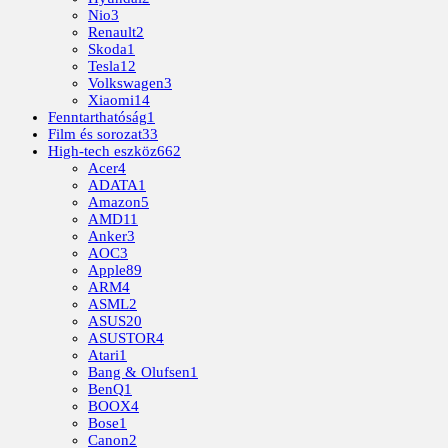
Nio
3
Renault
2
Skoda
1
Tesla
12
Volkswagen
3
Xiaomi
14
Fenntarthatóság
1
Film és sorozat
33
High-tech eszköz
662
Acer
4
ADATA
1
Amazon
5
AMD
11
Anker
3
AOC
3
Apple
89
ARM
4
ASML
2
ASUS
20
ASUSTOR
4
Atari
1
Bang & Olufsen
1
BenQ
1
BOOX
4
Bose
1
Canon
2