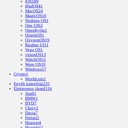
iOS
189
iPadOS
41
MacOS
24
MagicOS
10
Nothing OS
1
One UI
62
OpenKylin
1
OriginOS
1
OxygenOS
19
Realme UI
11
Vega OS
1
visionOS
13
WatchOS
11
Wear OS
19
Windows
57
Crypto
1
Worldcoin
1
Egyéb kategória
235
Elektromos jármű
116
Audi
1
BMW
1
BYD
7
Chery
2
Dacia
7
Ferrari
2
Huawei
4
Hyundai
2