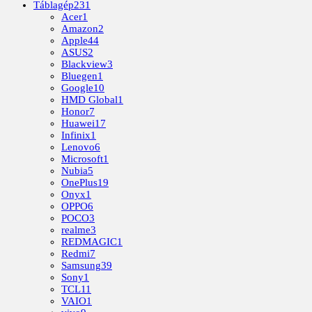
Táblagép
231
Acer
1
Amazon
2
Apple
44
ASUS
2
Blackview
3
Bluegen
1
Google
10
HMD Global
1
Honor
7
Huawei
17
Infinix
1
Lenovo
6
Microsoft
1
Nubia
5
OnePlus
19
Onyx
1
OPPO
6
POCO
3
realme
3
REDMAGIC
1
Redmi
7
Samsung
39
Sony
1
TCL
11
VAIO
1