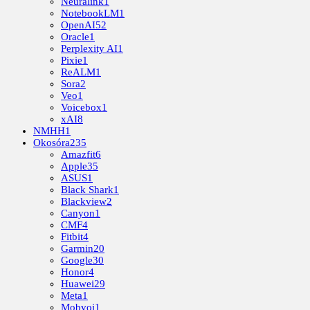
Neuralink
1
NotebookLM
1
OpenAI
52
Oracle
1
Perplexity AI
1
Pixie
1
ReALM
1
Sora
2
Veo
1
Voicebox
1
xAI
8
NMHH
1
Okosóra
235
Amazfit
6
Apple
35
ASUS
1
Black Shark
1
Blackview
2
Canyon
1
CMF
4
Fitbit
4
Garmin
20
Google
30
Honor
4
Huawei
29
Meta
1
Mobvoi
1