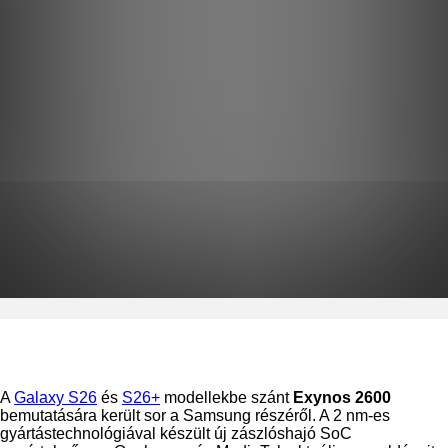
A
Galaxy S26
és
S26+
modellekbe szánt
Exynos 2600
bemutatására került sor a Samsung részéről. A 2 nm-es
gyártástechnológiával készült új zászlóshajó SoC