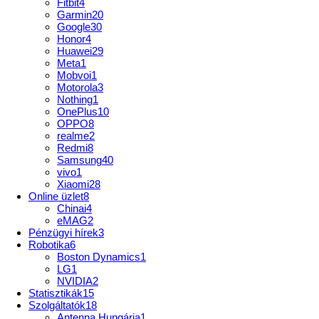
Fitbit
4
Garmin
20
Google
30
Honor
4
Huawei
29
Meta
1
Mobvoi
1
Motorola
3
Nothing
1
OnePlus
10
OPPO
8
realme
2
Redmi
8
Samsung
40
vivo
1
Xiaomi
28
Online üzlet
8
Chinai
4
eMAG
2
Pénzügyi hírek
3
Robotika
6
Boston Dynamics
1
LG
1
NVIDIA
2
Statisztikák
15
Szolgáltatók
18
Antenna Hungária
1