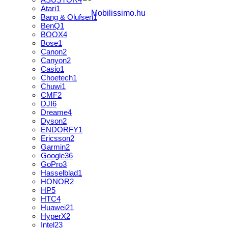
Atari
1
Bang & Olufsen
1
BenQ
1
BOOX
4
Bose
1
Canon
2
Canyon
2
Casio
1
Choetech
1
Chuwi
1
CMF
2
DJI
6
Dreame
4
Dyson
2
ENDORFY
1
Ericsson
2
Garmin
2
Google
36
GoPro
3
Hasselblad
1
HONOR
2
HP
5
HTC
4
Huawei
21
HyperX
2
Intel
23