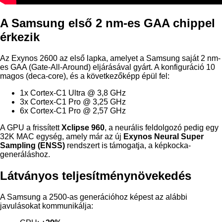
A Samsung első 2 nm-es GAA chippel
érkezik
Az Exynos 2600 az első lapka, amelyet a Samsung saját 2 nm-
es GAA (Gate-All-Around) eljárásával gyárt. A konfiguráció 10
magos (deca-core), és a következőképp épül fel:
1x Cortex-C1 Ultra @ 3,8 GHz
3x Cortex-C1 Pro @ 3,25 GHz
6x Cortex-C1 Pro @ 2,57 GHz
A GPU a frissített
Xclipse 960
, a neurális feldolgozó pedig egy
32K MAC egység, amely már az új
Exynos Neural Super
Sampling (ENSS)
rendszert is támogatja, a képkocka-
generáláshoz.
Látványos teljesítménynövekedés
A Samsung a 2500-as generációhoz képest az alábbi
javulásokat kommunikálja: