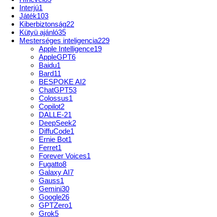
Interjú
1
Játék
103
Kiberbiztonság
22
Kütyü ajánló
35
Mesterséges inteligencia
229
Apple Intelligence
19
AppleGPT
6
Baidu
1
Bard
11
BESPOKE AI
2
ChatGPT
53
Colossus
1
Copilot
2
DALLE-2
1
DeepSeek
2
DiffuCode
1
Ernie Bot
1
Ferret
1
Forever Voices
1
Fugatto
8
Galaxy AI
7
Gauss
1
Gemini
30
Google
26
GPTZero
1
Grok
5