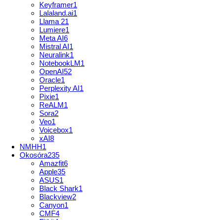
Keyframer
1
Lalaland.ai
1
Llama 2
1
Lumiere
1
Meta AI
6
Mistral AI
1
Neuralink
1
NotebookLM
1
OpenAI
52
Oracle
1
Perplexity AI
1
Pixie
1
ReALM
1
Sora
2
Veo
1
Voicebox
1
xAI
8
NMHH
1
Okosóra
235
Amazfit
6
Apple
35
ASUS
1
Black Shark
1
Blackview
2
Canyon
1
CMF
4