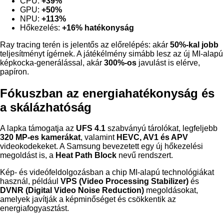
CPU:
+39%
GPU:
+50%
NPU:
+113%
Hőkezelés:
+16% hatékonyság
Ray tracing terén is jelentős az előrelépés: akár
50%-kal jobb
teljesítményt ígérnek. A játékélmény simább lesz az új MI-alapú
képkocka-generálással, akár
300%-os
javulást is elérve,
papíron.
Fókuszban az energiahatékonyság és
a skálázhatóság
A lapka támogatja az
UFS 4.1
szabványú tárolókat, legfeljebb
320 MP-es kamerákat
, valamint
HEVC, AV1 és APV
videokodekeket. A Samsung bevezetett egy új hőkezelési
megoldást is, a
Heat Path Block
nevű rendszert.
Kép- és videófeldolgozásban a chip MI-alapú technológiákat
használ, például
VPS (Video Processing Stabilizer)
és
DVNR (Digital Video Noise Reduction)
megoldásokat,
amelyek javítják a képminőséget és csökkentik az
energiafogyasztást.