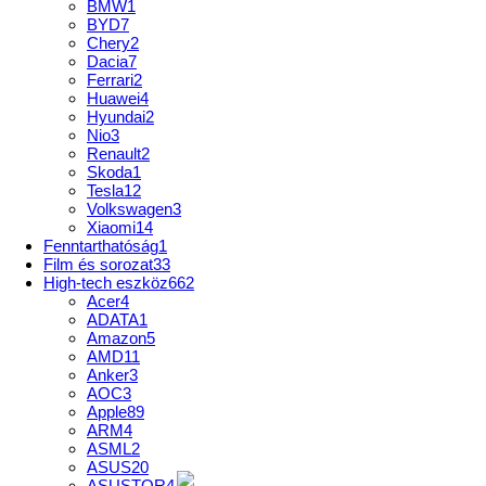
BMW
1
BYD
7
Chery
2
Dacia
7
Ferrari
2
Huawei
4
Hyundai
2
Nio
3
Renault
2
Skoda
1
Tesla
12
Volkswagen
3
Xiaomi
14
Fenntarthatóság
1
Film és sorozat
33
High-tech eszköz
662
Acer
4
ADATA
1
Amazon
5
AMD
11
Anker
3
AOC
3
Apple
89
ARM
4
ASML
2
ASUS
20
ASUSTOR
4