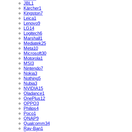
JBL
1
Kärcher
1
Kingston
7
Leica
1
Lenovo
9
LG
14
Logitech
6
Marshall
1
Mediatek
25
Meta
10
Microsoft
30
Motorola
1
MSI
3
Nintendo
7
Nokia
3
Nothing
5
Nubia
3
NVIDIA
15
Oladance
1
OnePlus
12
OPPO
3
Philips
4
Poco
1
QNAP
9
Qualcomm
34
Ray-Ban
1