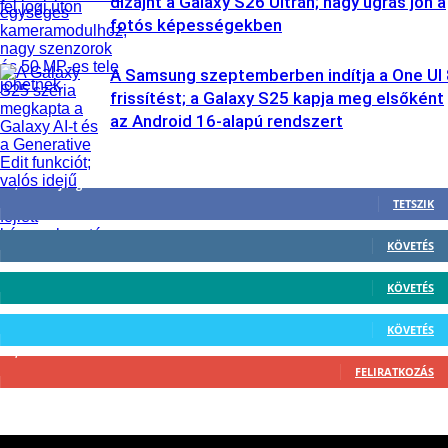
dizájnt a Galaxy S26 Ultrán; nagy ugrás jön a
fotós képességekben
A Samsung szeptemberben indítja a One UI 
frissítést; a Galaxy S25 kapja meg elsőként
az Android 16-alapú rendszert
3,452
Rajongók
TETSZIK
412
Követő
KÖVETÉS
59
Követő
KÖVETÉS
101
Követő
KÖVETÉS
2,589
Feliratkozó
FELIRATKOZÁS