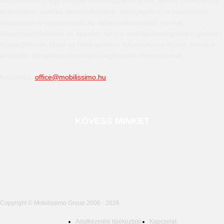
Mobilissimo.hu egy magyar technológiai hírportál, amely főként mobil
eszközökre, például okostelefonokra, táblagépekre és kapcsolódó
kiegészítőkre összpontosít. Az oldal értékeléseket, híreket,
összehasonlításokat és tippeket nyújt a mobiltechnológiával foglalkozó
fogyasztóknak. Mivel az oldal tartalma folyamatosan frissül, ennek a
közvetlen látogatása biztosítja a legfrissebb információkat.
Kapcsolat:
office@mobilissimo.hu
KÖVESS MINKET
Copyright © Mobilissimo Group 2006 - 2026
Adatkezelési tájékoztató
Kapcsolat