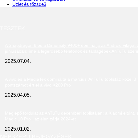
Üzlet és tőzsde
3
TESZTEK
A Snapdragon 8 és a Dimensity 9400+ dominálja az Android világát
júniusában; íme a legerősebb telefonok és táblagépek AnTuTu szeri
2025.07.04.
A vivo és a MediaTek dominálta a márciusi AnTuTu toplistát; közel 3 m
pontszámot ért el a vivo X200 Pro
2025.04.05.
Meglepő fordulat az AnTuTu decemberi toplistáján: a Xiaomi eltűnt,
Magic 10 Pro+ az élen zárja 2024-et
2025.01.02.
NÉPSZERŰ BEJEGYZÉSEK