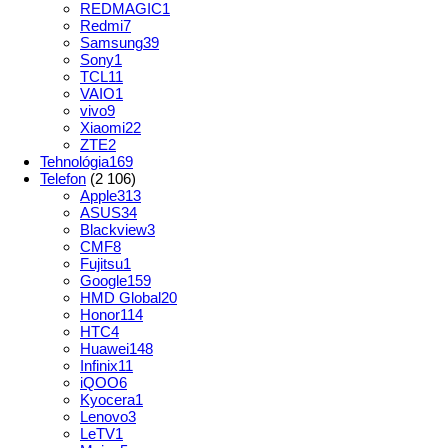
REDMAGIC
1
Redmi
7
Samsung
39
Sony
1
TCL
11
VAIO
1
vivo
9
Xiaomi
22
ZTE
2
Tehnológia
169
Telefon
(2 106)
Apple
313
ASUS
34
Blackview
3
CMF
8
Fujitsu
1
Google
159
HMD Global
20
Honor
114
HTC
4
Huawei
148
Infinix
11
iQOO
6
Kyocera
1
Lenovo
3
LeTV
1