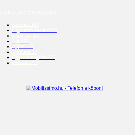
POPULAR CATEGORY
Telefon
1951
High-tech eszköz
529
Samsung
445
App
428
Apple
313
Android
237
Egyéb kategória
235
Okosóra
215