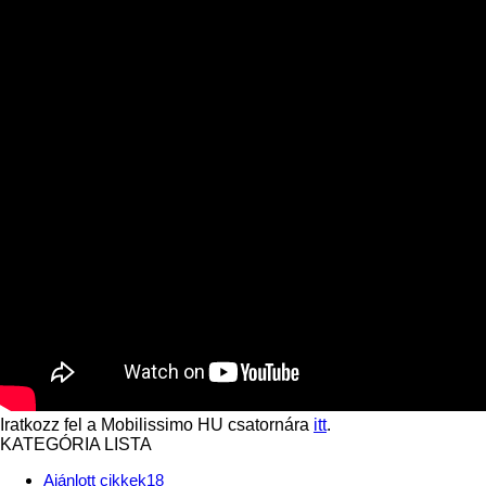
Iratkozz fel a Mobilissimo HU csatornára
itt
.
KATEGÓRIA LISTA
Ajánlott cikkek
18