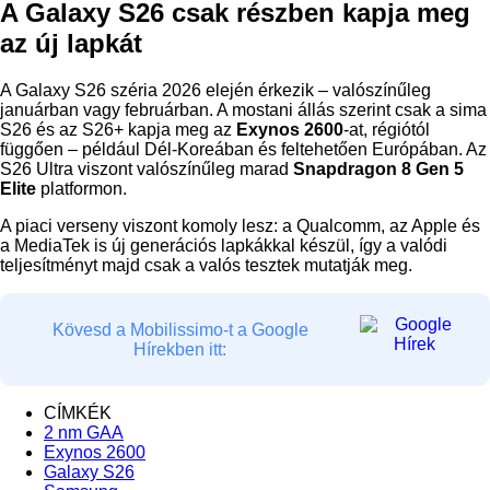
A Galaxy S26 csak részben kapja meg
az új lapkát
A Galaxy S26 széria 2026 elején érkezik – valószínűleg
januárban vagy februárban. A mostani állás szerint csak a sima
S26 és az S26+ kapja meg az
Exynos 2600
-at, régiótól
függően – például Dél-Koreában és feltehetően Európában. Az
S26 Ultra viszont valószínűleg marad
Snapdragon 8 Gen 5
Elite
platformon.
A piaci verseny viszont komoly lesz: a Qualcomm, az Apple és
a MediaTek is új generációs lapkákkal készül, így a valódi
teljesítményt majd csak a valós tesztek mutatják meg.
Kövesd a Mobilissimo-t a Google
Hírekben itt:
CÍMKÉK
2 nm GAA
Exynos 2600
Galaxy S26