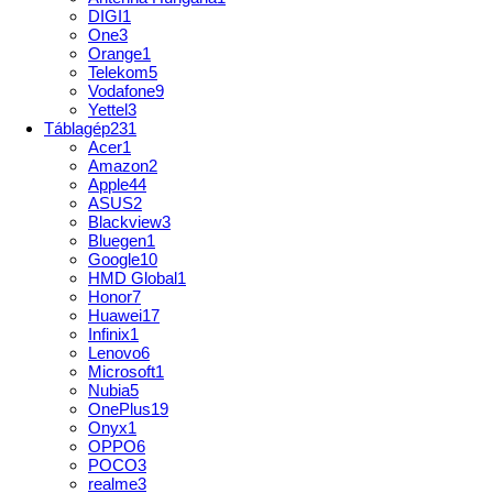
DIGI
1
One
3
Orange
1
Telekom
5
Vodafone
9
Yettel
3
Táblagép
231
Acer
1
Amazon
2
Apple
44
ASUS
2
Blackview
3
Bluegen
1
Google
10
HMD Global
1
Honor
7
Huawei
17
Infinix
1
Lenovo
6
Microsoft
1
Nubia
5
OnePlus
19
Onyx
1
OPPO
6
POCO
3
realme
3