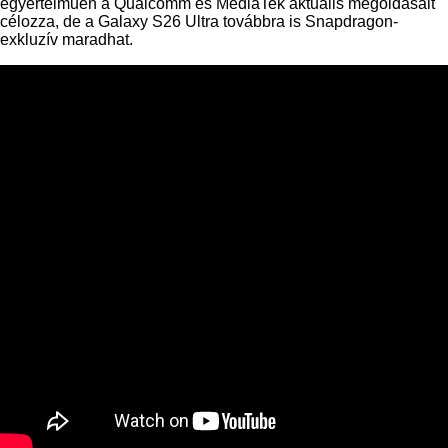
egyértelműen a Qualcomm és MediaTek aktuális megoldásait
célozza, de a Galaxy S26 Ultra továbbra is Snapdragon-
exkluzív maradhat.