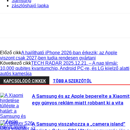
Samsung
zászlóshajó lapka
Előző cikk
A hajlítható iPhone 2026-ban érkezik; az Apple
viszont csak 2027-ben tudja rendesen gyártani
Következő cikk
TECH RADAR 2025.12.21. – A nap témái:
10.000 qubites kvantumchip, Android PC-re, és LG kijelző alatti
autós kamerája
KAPCSOLÓDÓ CIKKEK
TÖBB A SZERZŐTŐL
A Samsung és az Apple beperelte a Xiaomit
egy gúnyos reklám miatt robbant ki a vita
A Samsung visszahozza a „camera island”