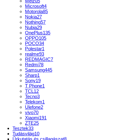
Meizu
5
Microsoft
4
Motorola
85
Nokia
27
Nothing
57
Nubia
29
OnePlus
135
OPPO
105
POCO
34
Polestar
1
realme
93
REDMAGIC
7
Redmi
78
Samsung
445
Sharp
1
Sony
19
T Phone
1
TCL
12
Tecno
3
Telekom
1
Ulefone
2
vivo
70
Xiaomi
191
ZTE
25
Tesztek
33
Tudásvilág
10
Űrkutatás és csillagászat
8