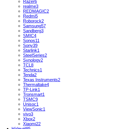
Razer
6
realme
3
REDMAGIC
2
Redmi
5
Roborock
2
Samsung
57
Sandberg
3
SMIC
4
Sonos
11
Sony
39
Starlink
1
SteelSeries
2
Synology
2
TCL
8
Technics
1
Tenda
2
Texas Instruments
2
Thermaltake
4
TP-Link
1
Tronsmart
1
TSMC
9
Unisoc
1
ViewSonic
1
vivo
3
Xbox
2
Xiaomi
22
Hírlevél
85