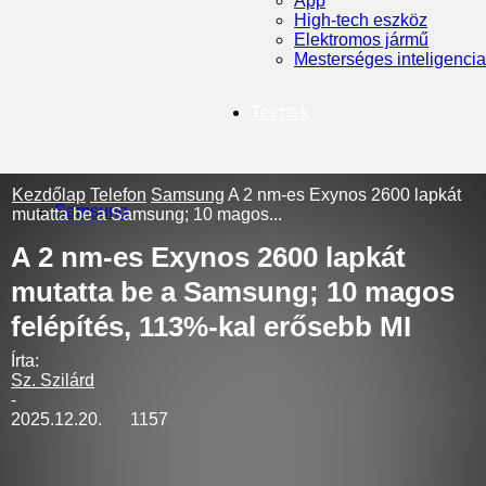
App
High-tech eszköz
Elektromos jármű
Mesterséges inteligencia
Tesztek
Kezdőlap
Telefon
Samsung
A 2 nm-es Exynos 2600 lapkát
Samsung
mutatta be a Samsung; 10 magos...
A 2 nm-es Exynos 2600 lapkát
mutatta be a Samsung; 10 magos
felépítés, 113%-kal erősebb MI
Írta:
Sz. Szilárd
-
2025.12.20.
1157