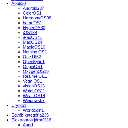
App
830
Android
237
ColorOS
1
HarmonyOS
38
homeOS
1
HyperOS
30
iOS
189
iPadOS
41
MacOS
24
MagicOS
10
Nothing OS
1
One UI
62
OpenKylin
1
OriginOS
1
OxygenOS
19
Realme UI
11
Vega OS
1
visionOS
13
WatchOS
11
Wear OS
19
Windows
57
Crypto
1
Worldcoin
1
Egyéb kategória
235
Elektromos jármű
116
Audi
1