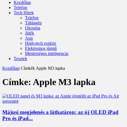
Kezdőlap
Telefon
Tech Hírek
Telefon
Táblagép
Okosóra
Játék
App
High-tech eszköz
Elektromos jármű
Mesterséges inteligencia
Tesztek
Kezdőlap
Címkék
Apple M3 lapka
Címke: Apple M3 lapka
Májusi megjelenés a láthatáron: az új OLED iPad
Pro és iPad...