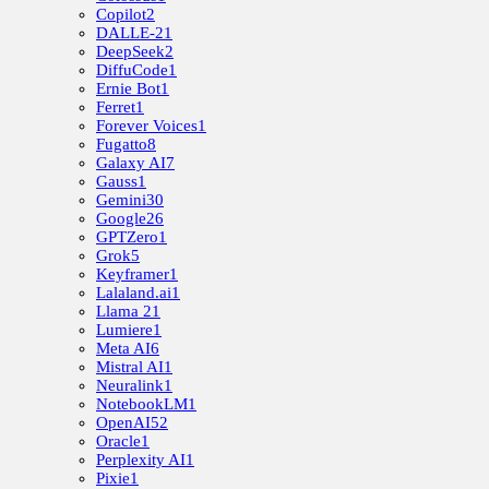
Copilot
2
DALLE-2
1
DeepSeek
2
DiffuCode
1
Ernie Bot
1
Ferret
1
Forever Voices
1
Fugatto
8
Galaxy AI
7
Gauss
1
Gemini
30
Google
26
GPTZero
1
Grok
5
Keyframer
1
Lalaland.ai
1
Llama 2
1
Lumiere
1
Meta AI
6
Mistral AI
1
Neuralink
1
NotebookLM
1
OpenAI
52
Oracle
1
Perplexity AI
1
Pixie
1