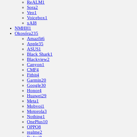
ReALM
1
Sora
2
Veo
1
Voicebox
1
xAI
8
NMHH
1
Okosóra
235
Amazfit
6
Apple
35
ASUS
1
Black Shark
1
Blackview
2
Canyon
1
CMF
4
Fitbit
4
Garmin
20
Google
30
Honor
4
Huawei
29
Meta
1
Mobvoi
1
Motorola
3
Nothing
1
OnePlus
10
OPPO
8
realme
2