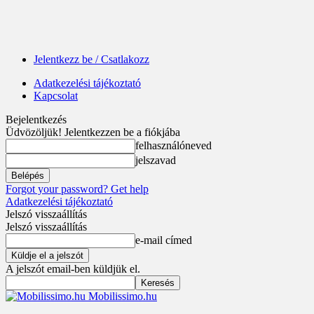
Jelentkezz be / Csatlakozz
Adatkezelési tájékoztató
Kapcsolat
Bejelentkezés
Üdvözöljük! Jelentkezzen be a fiókjába
felhasználóneved
jelszavad
Forgot your password? Get help
Adatkezelési tájékoztató
Jelszó visszaállítás
Jelszó visszaállítás
e-mail címed
A jelszót email-ben küldjük el.
Mobilissimo.hu