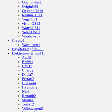
OpenKylin
1
OriginOS
1
OxygenOS
19
Realme UI
11
Vega OS
1
visionOS
13
WatchOS
11
Wear OS
19
Windows
57
Crypto
1
Worldcoin
1
Egyéb kategória
235
Elektromos jármű
116
Audi
1
BMW
1
BYD
7
Chery
2
Dacia
7
Ferrari
2
Huawei
4
Hyundai
2
Nio
3
Renault
2
Skoda
1
Tesla
12
Volkswagen
3