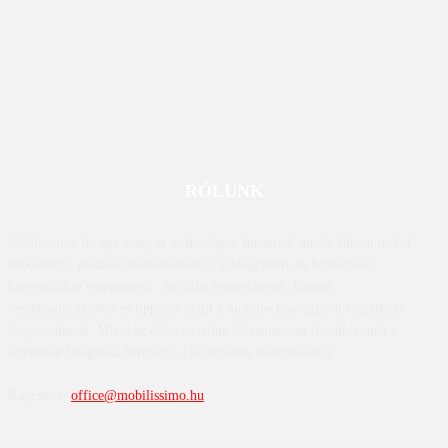
RÓLUNK
Mobilissimo.hu egy magyar technológiai hírportál, amely főként mobil
eszközökre, például okostelefonokra, táblagépekre és kapcsolódó
kiegészítőkre összpontosít. Az oldal értékeléseket, híreket,
összehasonlításokat és tippeket nyújt a mobiltechnológiával foglalkozó
fogyasztóknak. Mivel az oldal tartalma folyamatosan frissül, ennek a
közvetlen látogatása biztosítja a legfrissebb információkat.
Kapcsolat:
office@mobilissimo.hu