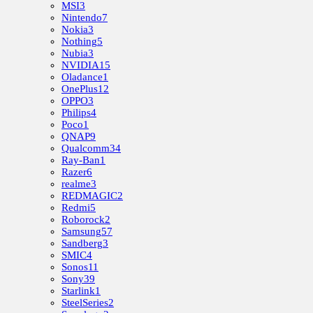
MSI
3
Nintendo
7
Nokia
3
Nothing
5
Nubia
3
NVIDIA
15
Oladance
1
OnePlus
12
OPPO
3
Philips
4
Poco
1
QNAP
9
Qualcomm
34
Ray-Ban
1
Razer
6
realme
3
REDMAGIC
2
Redmi
5
Roborock
2
Samsung
57
Sandberg
3
SMIC
4
Sonos
11
Sony
39
Starlink
1
SteelSeries
2