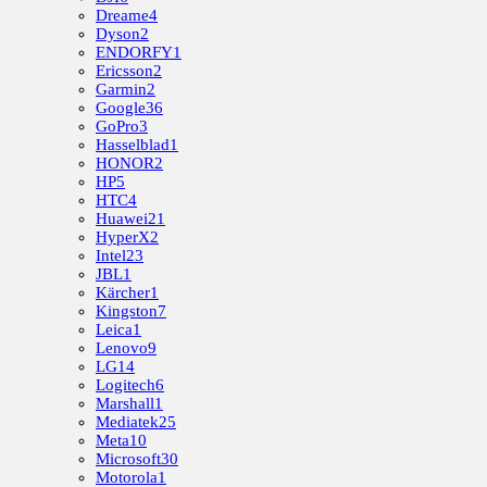
Dreame
4
Dyson
2
ENDORFY
1
Ericsson
2
Garmin
2
Google
36
GoPro
3
Hasselblad
1
HONOR
2
HP
5
HTC
4
Huawei
21
HyperX
2
Intel
23
JBL
1
Kärcher
1
Kingston
7
Leica
1
Lenovo
9
LG
14
Logitech
6
Marshall
1
Mediatek
25
Meta
10
Microsoft
30
Motorola
1