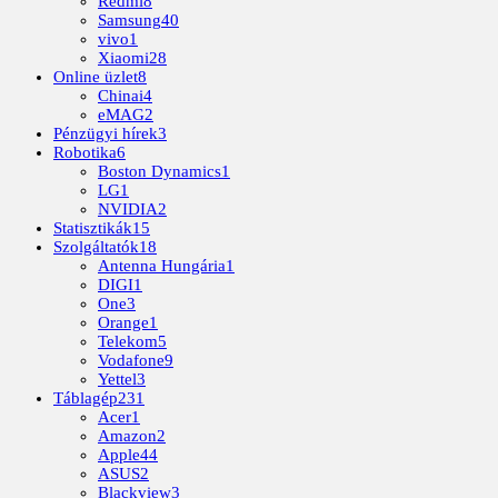
Redmi
8
Samsung
40
vivo
1
Xiaomi
28
Online üzlet
8
Chinai
4
eMAG
2
Pénzügyi hírek
3
Robotika
6
Boston Dynamics
1
LG
1
NVIDIA
2
Statisztikák
15
Szolgáltatók
18
Antenna Hungária
1
DIGI
1
One
3
Orange
1
Telekom
5
Vodafone
9
Yettel
3
Táblagép
231
Acer
1
Amazon
2
Apple
44
ASUS
2
Blackview
3