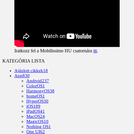
Iratkozz fel a Mobilissimo HU csatornára
itt
.
KATEGÓRIA LISTA
Ajánlott cikkek
18
App
830
Android
237
ColorOS
1
HarmonyOS
38
homeOS
1
HyperOS
30
iOS
189
iPadOS
41
MacOS
24
MagicOS
10
Nothing OS
1
One UI
62