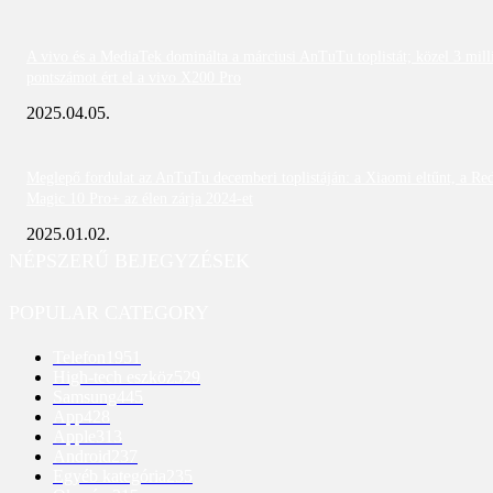
A vivo és a MediaTek dominálta a márciusi AnTuTu toplistát; közel 3 mill
pontszámot ért el a vivo X200 Pro
2025.04.05.
Meglepő fordulat az AnTuTu decemberi toplistáján: a Xiaomi eltűnt, a Re
Magic 10 Pro+ az élen zárja 2024-et
2025.01.02.
NÉPSZERŰ BEJEGYZÉSEK
POPULAR CATEGORY
Telefon
1951
High-tech eszköz
529
Samsung
445
App
428
Apple
313
Android
237
Egyéb kategória
235