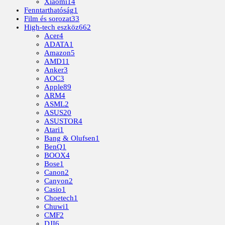
Xiaomi
14
Fenntarthatóság
1
Film és sorozat
33
High-tech eszköz
662
Acer
4
ADATA
1
Amazon
5
AMD
11
Anker
3
AOC
3
Apple
89
ARM
4
ASML
2
ASUS
20
ASUSTOR
4
Atari
1
Bang & Olufsen
1
BenQ
1
BOOX
4
Bose
1
Canon
2
Canyon
2
Casio
1
Choetech
1
Chuwi
1
CMF
2
DJI
6