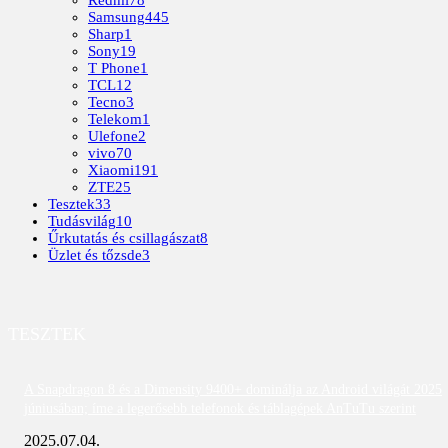
Redmi
78
Samsung
445
Sharp
1
Sony
19
T Phone
1
TCL
12
Tecno
3
Telekom
1
Ulefone
2
vivo
70
Xiaomi
191
ZTE
25
Tesztek
33
Tudásvilág
10
Űrkutatás és csillagászat
8
Üzlet és tőzsde
3
TESZTEK
A Snapdragon 8 és a Dimensity 9400+ dominálja az Android világát 2025
júniusában; íme a legerősebb telefonok és táblagépek AnTuTu szerint
2025.07.04.