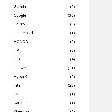
Garmin
2
Google
36
GoPro
3
Hasselblad
1
HONOR
2
HP
5
HTC
4
Huawei
21
HyperX
2
Intel
23
JBL
1
Kärcher
1
Kingston
7