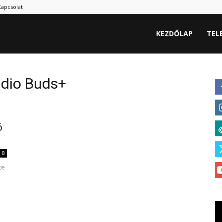
Kapcsolat
hu
KEZDŐLAP
TEL
udio Buds+
ó
0
te