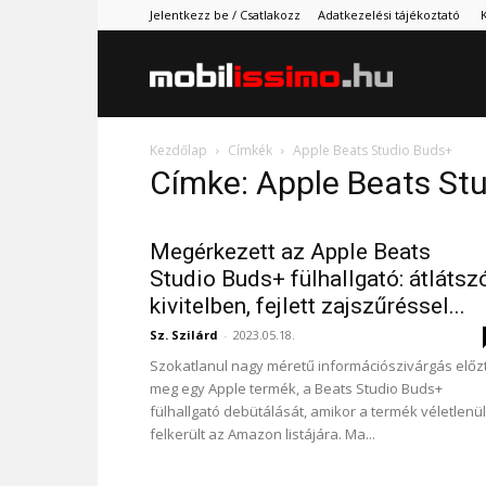
Jelentkezz be / Csatlakozz
Adatkezelési tájékoztató
Mobilissimo.
Kezdőlap
Címkék
Apple Beats Studio Buds+
Címke: Apple Beats St
Megérkezett az Apple Beats
Studio Buds+ fülhallgató: átlátsz
kivitelben, fejlett zajszűréssel...
Sz. Szilárd
-
2023.05.18.
Szokatlanul nagy méretű információszivárgás előz
meg egy Apple termék, a Beats Studio Buds+
fülhallgató debütálását, amikor a termék véletlenül
felkerült az Amazon listájára. Ma...