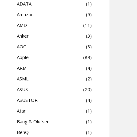
ADATA
1
Amazon
5
AMD
11
Anker
3
AOC
3
Apple
89
ARM
4
ASML
2
ASUS
20
ASUSTOR
4
Atari
1
Bang & Olufsen
1
BenQ
1