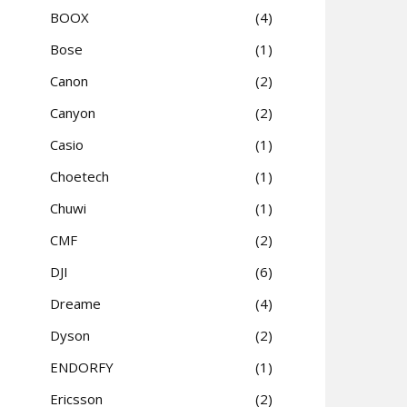
BOOX
4
Bose
1
Canon
2
Canyon
2
Casio
1
Choetech
1
Chuwi
1
CMF
2
DJI
6
Dreame
4
Dyson
2
ENDORFY
1
Ericsson
2