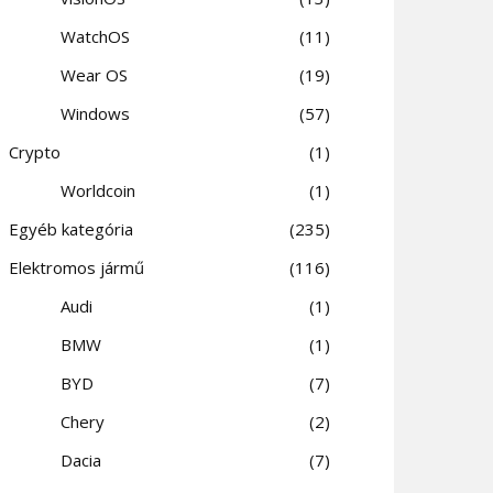
WatchOS
11
Wear OS
19
Windows
57
Crypto
1
Worldcoin
1
Egyéb kategória
235
Elektromos jármű
116
Audi
1
BMW
1
BYD
7
Chery
2
Dacia
7