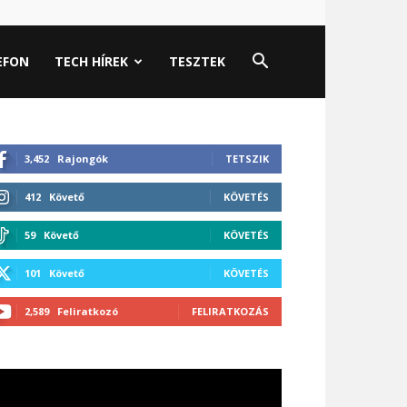
EFON
TECH HÍREK
TESZTEK
3,452
Rajongók
TETSZIK
412
Követő
KÖVETÉS
59
Követő
KÖVETÉS
101
Követő
KÖVETÉS
2,589
Feliratkozó
FELIRATKOZÁS