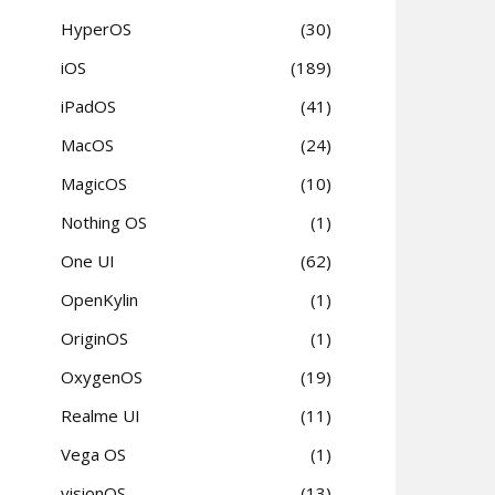
HyperOS
30
iOS
189
iPadOS
41
MacOS
24
MagicOS
10
Nothing OS
1
One UI
62
OpenKylin
1
OriginOS
1
OxygenOS
19
Realme UI
11
Vega OS
1
visionOS
13