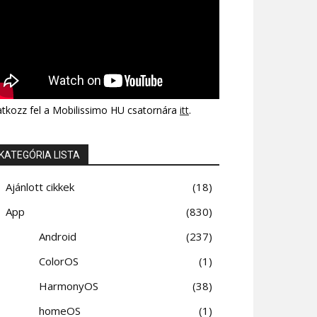
atkozz fel a Mobilissimo HU csatornára
itt
.
KATEGÓRIA LISTA
Ajánlott cikkek
18
App
830
Android
237
ColorOS
1
HarmonyOS
38
homeOS
1