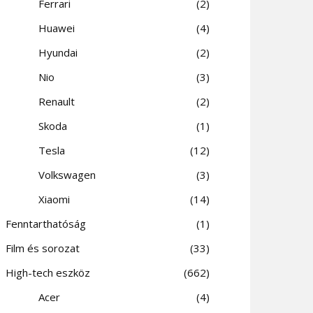
Ferrari
2
Huawei
4
Hyundai
2
Nio
3
Renault
2
Skoda
1
Tesla
12
Volkswagen
3
Xiaomi
14
Fenntarthatóság
1
Film és sorozat
33
High-tech eszköz
662
Acer
4