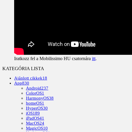
Iratkozz fel a Mobilissimo HU csatornára
itt
.
KATEGÓRIA LISTA
Ajánlott cikkek
18
App
830
Android
237
ColorOS
1
HarmonyOS
38
homeOS
1
HyperOS
30
iOS
189
iPadOS
41
MacOS
24
MagicOS
10