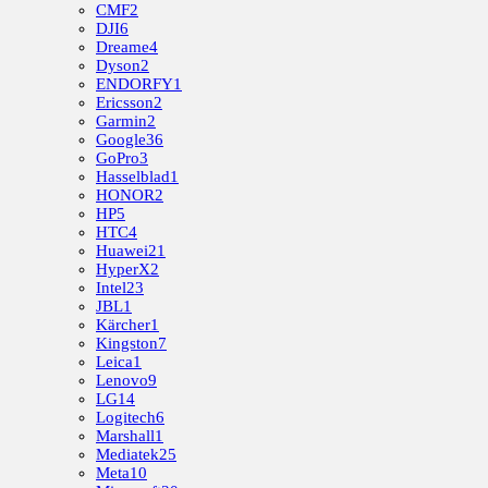
CMF
2
DJI
6
Dreame
4
Dyson
2
ENDORFY
1
Ericsson
2
Garmin
2
Google
36
GoPro
3
Hasselblad
1
HONOR
2
HP
5
HTC
4
Huawei
21
HyperX
2
Intel
23
JBL
1
Kärcher
1
Kingston
7
Leica
1
Lenovo
9
LG
14
Logitech
6
Marshall
1
Mediatek
25
Meta
10