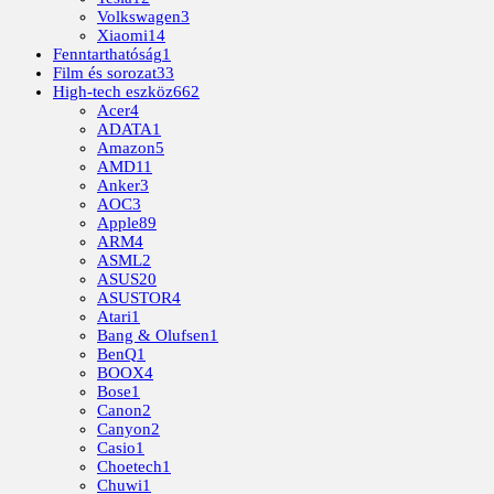
Volkswagen
3
Xiaomi
14
Fenntarthatóság
1
Film és sorozat
33
High-tech eszköz
662
Acer
4
ADATA
1
Amazon
5
AMD
11
Anker
3
AOC
3
Apple
89
ARM
4
ASML
2
ASUS
20
ASUSTOR
4
Atari
1
Bang & Olufsen
1
BenQ
1
BOOX
4
Bose
1
Canon
2
Canyon
2
Casio
1
Choetech
1
Chuwi
1