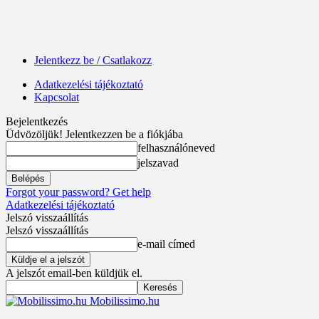
Jelentkezz be / Csatlakozz
Adatkezelési tájékoztató
Kapcsolat
Bejelentkezés
Üdvözöljük! Jelentkezzen be a fiókjába
felhasználóneved
jelszavad
Forgot your password? Get help
Adatkezelési tájékoztató
Jelszó visszaállítás
Jelszó visszaállítás
e-mail címed
A jelszót email-ben küldjük el.
Mobilissimo.hu