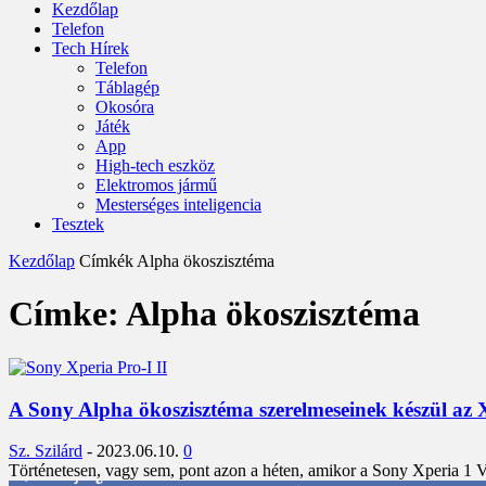
Kezdőlap
Telefon
Tech Hírek
Telefon
Táblagép
Okosóra
Játék
App
High-tech eszköz
Elektromos jármű
Mesterséges inteligencia
Tesztek
Kezdőlap
Címkék
Alpha ökoszisztéma
Címke: Alpha ökoszisztéma
A Sony Alpha ökoszisztéma szerelmeseinek készül az Xp
Sz. Szilárd
-
2023.06.10.
0
Történetesen, vagy sem, pont azon a héten, amikor a Sony Xperia 1 V 
3,452
Rajongók