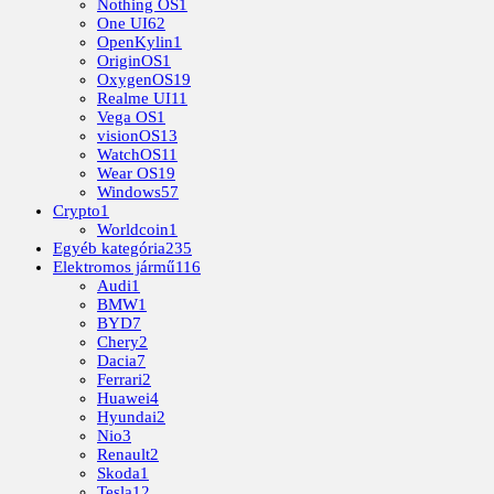
Nothing OS
1
One UI
62
OpenKylin
1
OriginOS
1
OxygenOS
19
Realme UI
11
Vega OS
1
visionOS
13
WatchOS
11
Wear OS
19
Windows
57
Crypto
1
Worldcoin
1
Egyéb kategória
235
Elektromos jármű
116
Audi
1
BMW
1
BYD
7
Chery
2
Dacia
7
Ferrari
2
Huawei
4
Hyundai
2
Nio
3
Renault
2
Skoda
1
Tesla
12