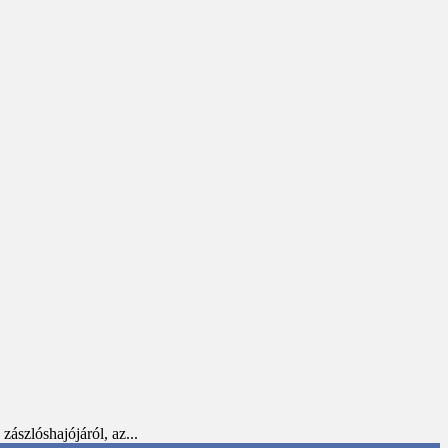
ászlóshajójáról, az...