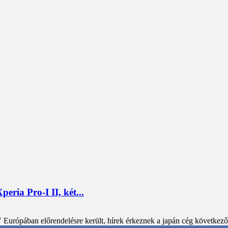
eria Pro-I II, két...
Európában előrendelésre került, hírek érkeznek a japán cég következő z