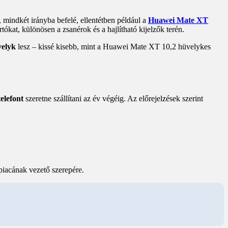
, mindkét irányba befelé, ellentétben például a
Huawei Mate XT
ártókat, különösen a zsanérok és a hajlítható kijelzők terén.
velyk
lesz – kissé kisebb, mint a Huawei Mate XT 10,2 hüvelykes
telefont
szeretne szállítani az év végéig. Az előrejelzések szerint
 piacának vezető szerepére.