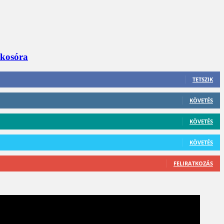
okosóra
TETSZIK
KÖVETÉS
KÖVETÉS
KÖVETÉS
FELIRATKOZÁS