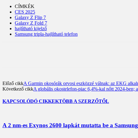
CÍMKÉK
CES 2025
Galaxy Z Flip 7
Galaxy Z Fold 7
hajlítható kijelző
Samsung tripla-hajlítható telefon
Előző cikk
A Garmin okosórák orvosi eszközzé válnak: az EKG alkal
Következő cikk
A globális okostelefon-piac 6,4%-kal nőtt 2024-ben; a
KAPCSOLÓDÓ CIKKEK
TÖBB A SZERZŐTŐL
A 2 nm-es Exynos 2600 lapkát mutatta be a Samsung;