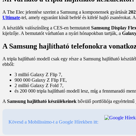
A The Elec jelentése szerint a Samsung a komponensek gyártását
202
Ultimate
-tel, amely egyaránt kínál befelé és kifelé hajló zsanérokat. A
A készülék valószínűleg a CES-en bemutatott
Samsung Display Fle
kijelzője. A bemutatót várhatóan a nyári hónapokban tartják, a
Galaxy
A Samsung hajlítható telefonokra vonatkoz
A tripla hajlítható modell csak egy része a Samsung hajlítható készül
ebből:
3 millió Galaxy Z Flip 7,
900 000 Galaxy Z Flip FE,
2 millió Galaxy Z Fold 7,
és 200 000 tripla hajlítható modell lesz, míg a fennmaradó men
A
Samsung hajlítható készülékeinek
bővülő portfóliója egyértelmű j
Kövesd a Mobilissimo-t a Google Hírekben itt: