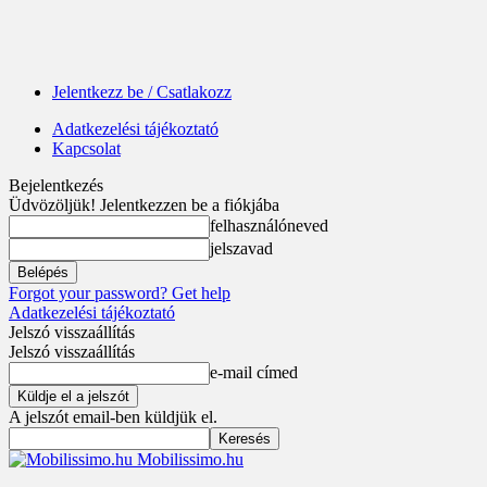
Jelentkezz be / Csatlakozz
Adatkezelési tájékoztató
Kapcsolat
Bejelentkezés
Üdvözöljük! Jelentkezzen be a fiókjába
felhasználóneved
jelszavad
Forgot your password? Get help
Adatkezelési tájékoztató
Jelszó visszaállítás
Jelszó visszaállítás
e-mail címed
A jelszót email-ben küldjük el.
Mobilissimo.hu