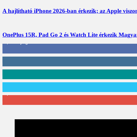
A hajlítható iPhone 2026-ban érkezik; az Apple viszo
OnePlus 15R, Pad Go 2 és Watch Lite érkezik Magyaro
3,452
Rajongók
412
Követő
59
Követő
101
Követő
2,589
Feliratkozó