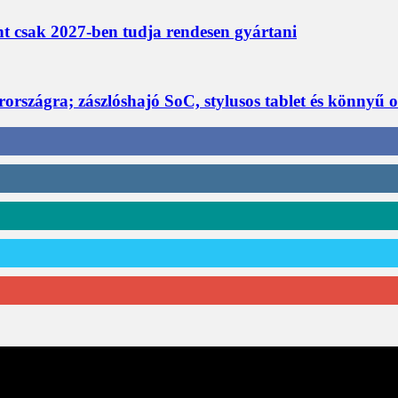
nt csak 2027-ben tudja rendesen gyártani
rszágra; zászlóshajó SoC, stylusos tablet és könnyű 