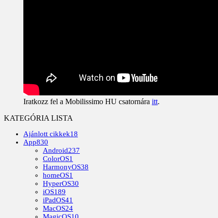
Iratkozz fel a Mobilissimo HU csatornára
itt
.
KATEGÓRIA LISTA
Ajánlott cikkek
18
App
830
Android
237
ColorOS
1
HarmonyOS
38
homeOS
1
HyperOS
30
iOS
189
iPadOS
41
MacOS
24
MagicOS
10