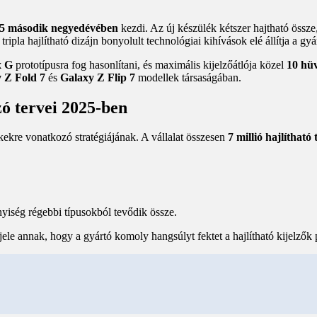
5 második negyedévében
kezdi. Az új készülék kétszer hajtható össze
 tripla hajlítható dizájn bonyolult technológiai kihívások elé állítja a gy
x G
prototípusra fog hasonlítani, és maximális kijelzőátlója közel
10 hü
 Z Fold 7
és
Galaxy Z Flip 7
modellek társaságában.
ó tervei 2025-ben
ékekre vonatkozó stratégiájának. A vállalat összesen
7 millió hajlítható 
nyiség régebbi típusokból tevődik össze.
ele annak, hogy a gyártó komoly hangsúlyt fektet a hajlítható kijelzők