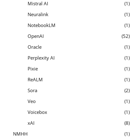
Mistral AI
1
Neuralink
1
NotebookLM
1
OpenAI
52
Oracle
1
Perplexity AI
1
Pixie
1
ReALM
1
Sora
2
Veo
1
Voicebox
1
xAI
8
NMHH
1