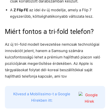
csak korlátozott darabszámban készült.
A
Z Flip FE
az idei év új modellje, amely a Flip 7
egyszerűbb, költséghatékonyabb változata lesz.
Miért fontos a tri-fold telefon?
Az új tri-fold modell bevezetése nemcsak technológiai
innovációt jelent, hanem a Samsung számára
kulcsfontosságú lehet a prémium hajlítható piacon való
pozíciójának megerősítése érdekében. Az Apple is
tárgyalásokat folytat dél-koreai beszállítókkal saját
hajlítható telefonja kapcsán, ami tov
Kövesd a Mobilissimo-t a Google
Hírekben itt: