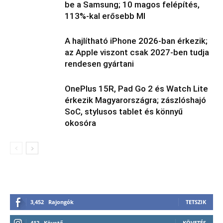
be a Samsung; 10 magos felépítés,
113%-kal erősebb MI
A hajlítható iPhone 2026-ban érkezik;
az Apple viszont csak 2027-ben tudja
rendesen gyártani
OnePlus 15R, Pad Go 2 és Watch Lite
érkezik Magyarországra; zászlóshajó
SoC, stylusos tablet és könnyű
okosóra
3,452
Rajongók
TETSZIK
412
Követő
KÖVETÉS