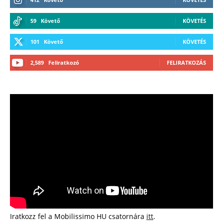
59
Követő
KÖVETÉS
101
Követő
KÖVETÉS
2,589
Feliratkozó
FELIRATKOZÁS
Iratkozz fel a Mobilissimo HU csatornára
itt
.