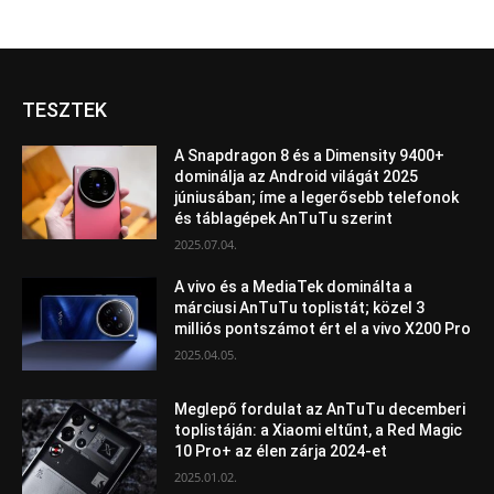
TESZTEK
A Snapdragon 8 és a Dimensity 9400+
dominálja az Android világát 2025
júniusában; íme a legerősebb telefonok
és táblagépek AnTuTu szerint
2025.07.04.
A vivo és a MediaTek dominálta a
márciusi AnTuTu toplistát; közel 3
milliós pontszámot ért el a vivo X200 Pro
2025.04.05.
Meglepő fordulat az AnTuTu decemberi
toplistáján: a Xiaomi eltűnt, a Red Magic
10 Pro+ az élen zárja 2024-et
2025.01.02.