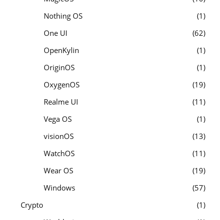
Nothing OS
1
One UI
62
OpenKylin
1
OriginOS
1
OxygenOS
19
Realme UI
11
Vega OS
1
visionOS
13
WatchOS
11
Wear OS
19
Windows
57
Crypto
1