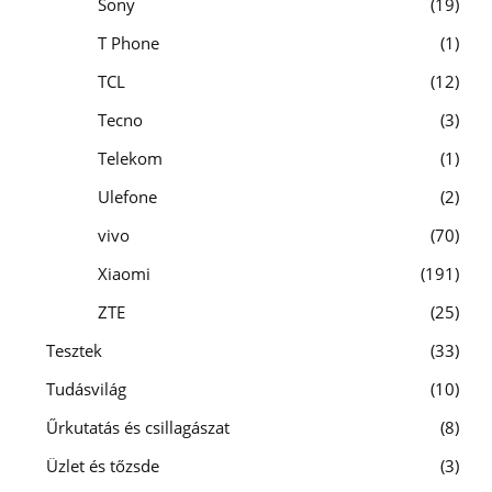
Sony
19
T Phone
1
TCL
12
Tecno
3
Telekom
1
Ulefone
2
vivo
70
Xiaomi
191
ZTE
25
Tesztek
33
Tudásvilág
10
Űrkutatás és csillagászat
8
Üzlet és tőzsde
3