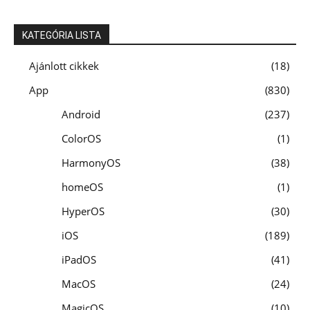
KATEGÓRIA LISTA
Ajánlott cikkek
18
App
830
Android
237
ColorOS
1
HarmonyOS
38
homeOS
1
HyperOS
30
iOS
189
iPadOS
41
MacOS
24
MagicOS
10