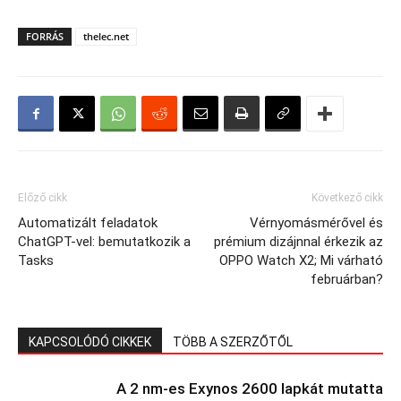
FORRÁS
thelec.net
Előző cikk
Következő cikk
Automatizált feladatok
Vérnyomásmérővel és
ChatGPT-vel: bemutatkozik a
prémium dizájnnal érkezik az
Tasks
OPPO Watch X2; Mi várható
februárban?
KAPCSOLÓDÓ CIKKEK
TÖBB A SZERZŐTŐL
A 2 nm-es Exynos 2600 lapkát mutatta