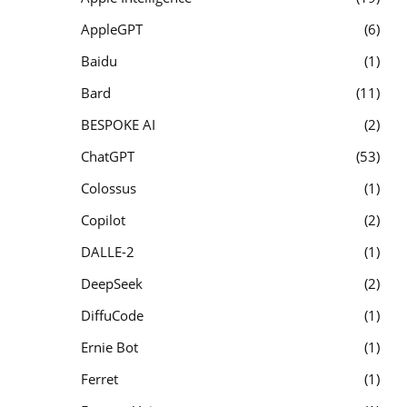
AppleGPT
6
Baidu
1
Bard
11
BESPOKE AI
2
ChatGPT
53
Colossus
1
Copilot
2
DALLE-2
1
DeepSeek
2
DiffuCode
1
Ernie Bot
1
Ferret
1