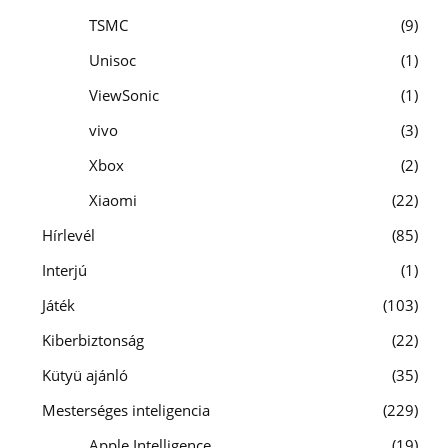
TSMC
9
Unisoc
1
ViewSonic
1
vivo
3
Xbox
2
Xiaomi
22
Hírlevél
85
Interjú
1
Játék
103
Kiberbiztonság
22
Kütyü ajánló
35
Mesterséges inteligencia
229
Apple Intelligence
19