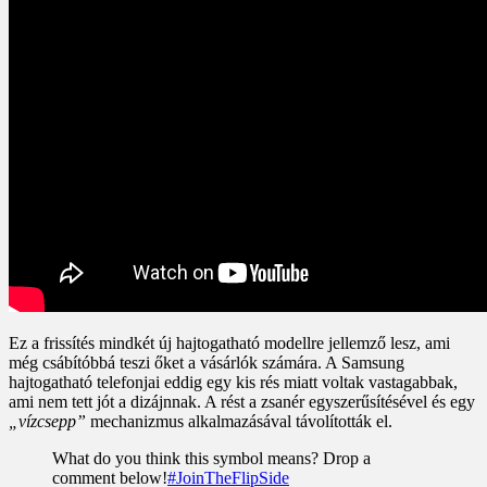
Ez a frissítés mindkét új hajtogatható modellre jellemző lesz, ami
még csábítóbbá teszi őket a vásárlók számára. A Samsung
hajtogatható telefonjai eddig egy kis rés miatt voltak vastagabbak,
ami nem tett jót a dizájnnak. A rést a zsanér egyszerűsítésével és egy
„vízcsepp”
mechanizmus alkalmazásával távolították el.
What do you think this symbol means? Drop a
comment below!
#JoinTheFlipSide