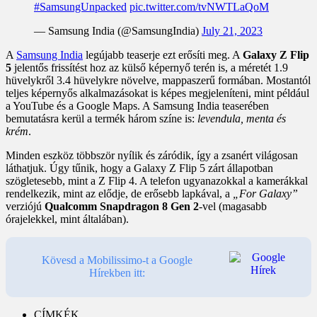
#SamsungUnpacked
pic.twitter.com/tvNWTLaQoM
— Samsung India (@SamsungIndia)
July 21, 2023
A
Samsung India
legújabb teaserje ezt erősíti meg. A
Galaxy Z Flip
5
jelentős frissítést hoz az külső képernyő terén is, a méretét 1.9
hüvelykről 3.4 hüvelykre növelve, mappaszerű formában. Mostantól
teljes képernyős alkalmazásokat is képes megjeleníteni, mint például
a YouTube és a Google Maps. A Samsung India teaserében
bemutatásra kerül a termék három színe is:
levendula, menta és
krém
.
Minden eszköz többször nyílik és záródik, így a zsanért világosan
láthatjuk. Úgy tűnik, hogy a Galaxy Z Flip 5 zárt állapotban
szögletesebb, mint a Z Flip 4. A telefon ugyanazokkal a kamerákkal
rendelkezik, mint az elődje, de erősebb lapkával, a
„For Galaxy”
verziójú
Qualcomm Snapdragon 8 Gen 2
-vel (magasabb
órajelekkel, mint általában).
Kövesd a Mobilissimo-t a Google
Hírekben itt:
CÍMKÉK