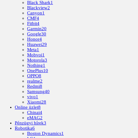
Black Shark
1
Blackview
2
Canyon
1
CMF
4
Fitbit
4
Garmin
20
Google
30
Honor
4
Huawei
29
Meta
1
Mobvoi
1
Motorola
3
Nothing
1
OnePlus
10
OPPO
8
realme
2
Redmi
8
Samsung
40
vivo
1
Xiaomi
28
Online üzlet
8
Chinai
4
eMAG
2
Pénzügyi hírek
3
Robotika
6
Boston Dynamics
1