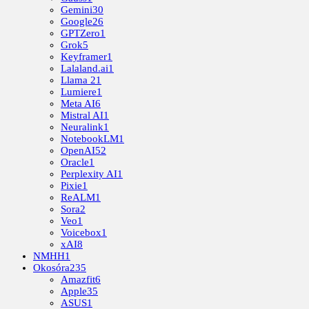
Gemini
30
Google
26
GPTZero
1
Grok
5
Keyframer
1
Lalaland.ai
1
Llama 2
1
Lumiere
1
Meta AI
6
Mistral AI
1
Neuralink
1
NotebookLM
1
OpenAI
52
Oracle
1
Perplexity AI
1
Pixie
1
ReALM
1
Sora
2
Veo
1
Voicebox
1
xAI
8
NMHH
1
Okosóra
235
Amazfit
6
Apple
35
ASUS
1