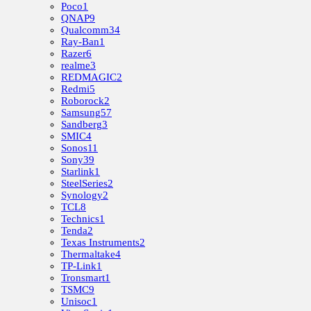
Poco
1
QNAP
9
Qualcomm
34
Ray-Ban
1
Razer
6
realme
3
REDMAGIC
2
Redmi
5
Roborock
2
Samsung
57
Sandberg
3
SMIC
4
Sonos
11
Sony
39
Starlink
1
SteelSeries
2
Synology
2
TCL
8
Technics
1
Tenda
2
Texas Instruments
2
Thermaltake
4
TP-Link
1
Tronsmart
1
TSMC
9
Unisoc
1