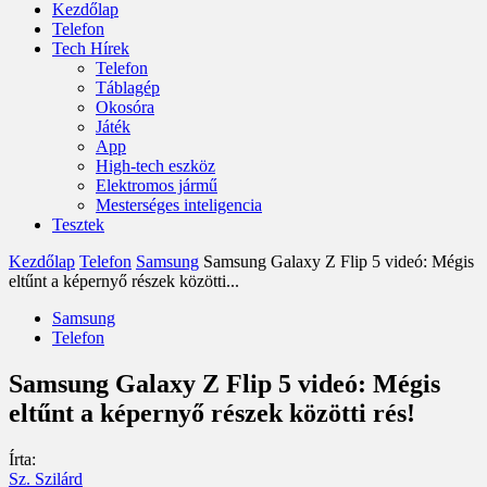
Kezdőlap
Telefon
Tech Hírek
Telefon
Táblagép
Okosóra
Játék
App
High-tech eszköz
Elektromos jármű
Mesterséges inteligencia
Tesztek
Kezdőlap
Telefon
Samsung
Samsung Galaxy Z Flip 5 videó: Mégis
eltűnt a képernyő részek közötti...
Samsung
Telefon
Samsung Galaxy Z Flip 5 videó: Mégis
eltűnt a képernyő részek közötti rés!
Írta:
Sz. Szilárd