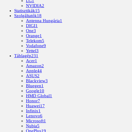
LG
1
NVIDIA
2
Statisztikák
15
Szolgáltatók
18
Antenna Hungária
1
DIGI
1
One
3
Orange
1
Telekom
5
Vodafone
9
Yettel
3
Táblagép
231
Acer
1
Amazon
2
Apple
44
ASUS
2
Blackview
3
Bluegen
1
Google
10
HMD Global
1
Honor
7
Huawei
17
Infinix
1
Lenovo
6
Microsoft
1
Nubia
5
OnePlus
19