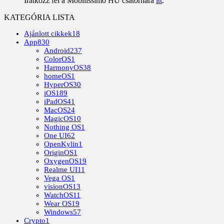
Iratkozz fel a Mobilissimo HU csatornára
itt
.
KATEGÓRIA LISTA
Ajánlott cikkek
18
App
830
Android
237
ColorOS
1
HarmonyOS
38
homeOS
1
HyperOS
30
iOS
189
iPadOS
41
MacOS
24
MagicOS
10
Nothing OS
1
One UI
62
OpenKylin
1
OriginOS
1
OxygenOS
19
Realme UI
11
Vega OS
1
visionOS
13
WatchOS
11
Wear OS
19
Windows
57
Crypto
1