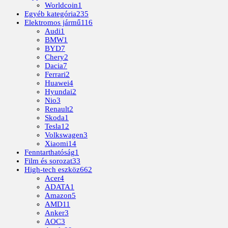
Worldcoin
1
Egyéb kategória
235
Elektromos jármű
116
Audi
1
BMW
1
BYD
7
Chery
2
Dacia
7
Ferrari
2
Huawei
4
Hyundai
2
Nio
3
Renault
2
Skoda
1
Tesla
12
Volkswagen
3
Xiaomi
14
Fenntarthatóság
1
Film és sorozat
33
High-tech eszköz
662
Acer
4
ADATA
1
Amazon
5
AMD
11
Anker
3
AOC
3