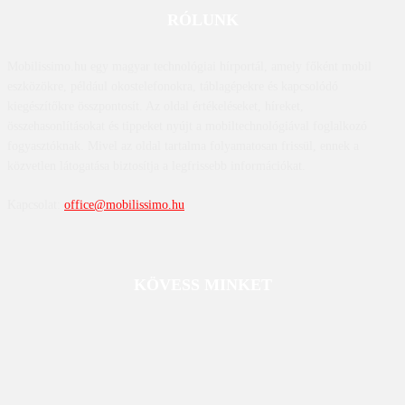
RÓLUNK
Mobilissimo.hu egy magyar technológiai hírportál, amely főként mobil
eszközökre, például okostelefonokra, táblagépekre és kapcsolódó
kiegészítőkre összpontosít. Az oldal értékeléseket, híreket,
összehasonlításokat és tippeket nyújt a mobiltechnológiával foglalkozó
fogyasztóknak. Mivel az oldal tartalma folyamatosan frissül, ennek a
közvetlen látogatása biztosítja a legfrissebb információkat.
Kapcsolat:
office@mobilissimo.hu
KÖVESS MINKET