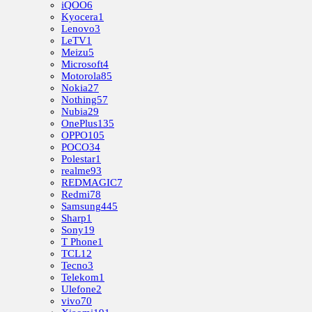
iQOO
6
Kyocera
1
Lenovo
3
LeTV
1
Meizu
5
Microsoft
4
Motorola
85
Nokia
27
Nothing
57
Nubia
29
OnePlus
135
OPPO
105
POCO
34
Polestar
1
realme
93
REDMAGIC
7
Redmi
78
Samsung
445
Sharp
1
Sony
19
T Phone
1
TCL
12
Tecno
3
Telekom
1
Ulefone
2
vivo
70