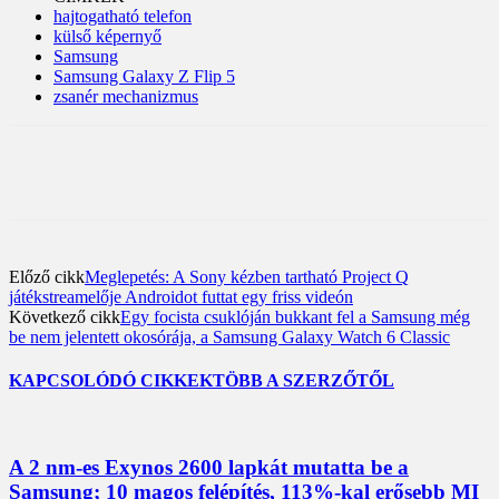
hajtogatható telefon
külső képernyő
Samsung
Samsung Galaxy Z Flip 5
zsanér mechanizmus
Előző cikk
Meglepetés: A Sony kézben tartható Project Q
játékstreamelője Androidot futtat egy friss videón
Következő cikk
Egy focista csuklóján bukkant fel a Samsung még
be nem jelentett okosórája, a Samsung Galaxy Watch 6 Classic
KAPCSOLÓDÓ CIKKEK
TÖBB A SZERZŐTŐL
A 2 nm-es Exynos 2600 lapkát mutatta be a
Samsung; 10 magos felépítés, 113%-kal erősebb MI