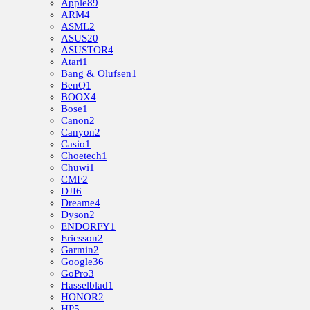
Apple
89
ARM
4
ASML
2
ASUS
20
ASUSTOR
4
Atari
1
Bang & Olufsen
1
BenQ
1
BOOX
4
Bose
1
Canon
2
Canyon
2
Casio
1
Choetech
1
Chuwi
1
CMF
2
DJI
6
Dreame
4
Dyson
2
ENDORFY
1
Ericsson
2
Garmin
2
Google
36
GoPro
3
Hasselblad
1
HONOR
2
HP
5