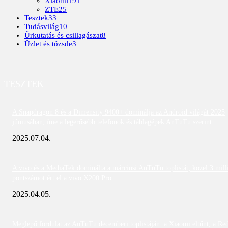
Xiaomi
191
ZTE
25
Tesztek
33
Tudásvilág
10
Űrkutatás és csillagászat
8
Üzlet és tőzsde
3
TESZTEK
A Snapdragon 8 és a Dimensity 9400+ dominálja az Android világát 2025
júniusában; íme a legerősebb telefonok és táblagépek AnTuTu szerint
2025.07.04.
A vivo és a MediaTek dominálta a márciusi AnTuTu toplistát; közel 3 mill
pontszámot ért el a vivo X200 Pro
2025.04.05.
Meglepő fordulat az AnTuTu decemberi toplistáján: a Xiaomi eltűnt, a Re