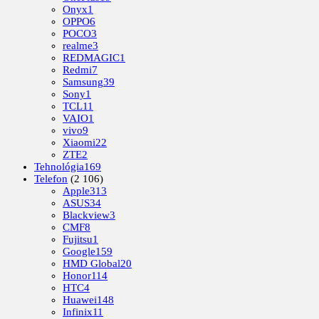
Onyx
1
OPPO
6
POCO
3
realme
3
REDMAGIC
1
Redmi
7
Samsung
39
Sony
1
TCL
11
VAIO
1
vivo
9
Xiaomi
22
ZTE
2
Tehnológia
169
Telefon
(2 106)
Apple
313
ASUS
34
Blackview
3
CMF
8
Fujitsu
1
Google
159
HMD Global
20
Honor
114
HTC
4
Huawei
148
Infinix
11