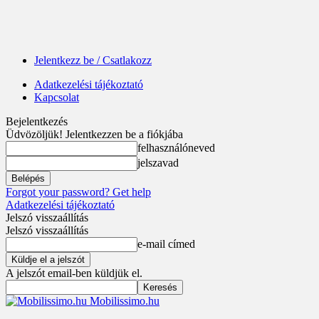
Jelentkezz be / Csatlakozz
Adatkezelési tájékoztató
Kapcsolat
Bejelentkezés
Üdvözöljük! Jelentkezzen be a fiókjába
felhasználóneved
jelszavad
Forgot your password? Get help
Adatkezelési tájékoztató
Jelszó visszaállítás
Jelszó visszaállítás
e-mail címed
A jelszót email-ben küldjük el.
Mobilissimo.hu