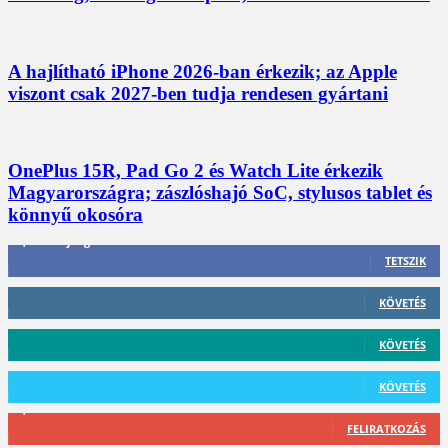
A hajlítható iPhone 2026-ban érkezik; az Apple
viszont csak 2027-ben tudja rendesen gyártani
OnePlus 15R, Pad Go 2 és Watch Lite érkezik
Magyarországra; zászlóshajó SoC, stylusos tablet és
könnyű okosóra
3,452
Rajongók
TETSZIK
412
Követő
KÖVETÉS
59
Követő
KÖVETÉS
101
Követő
KÖVETÉS
2,589
Feliratkozó
FELIRATKOZÁS