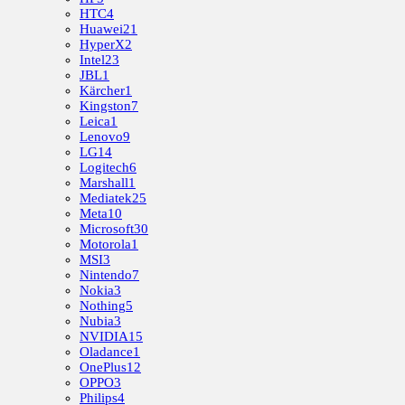
HTC
4
Huawei
21
HyperX
2
Intel
23
JBL
1
Kärcher
1
Kingston
7
Leica
1
Lenovo
9
LG
14
Logitech
6
Marshall
1
Mediatek
25
Meta
10
Microsoft
30
Motorola
1
MSI
3
Nintendo
7
Nokia
3
Nothing
5
Nubia
3
NVIDIA
15
Oladance
1
OnePlus
12
OPPO
3
Philips
4