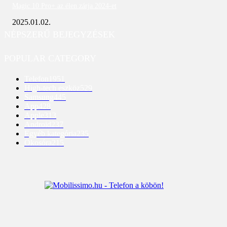
Magic 10 Pro+ az élen zárja 2024-et
2025.01.02.
NÉPSZERŰ BEJEGYZÉSEK
POPULAR CATEGORY
Telefon
1951
High-tech eszköz
529
Samsung
445
App
428
Apple
313
Android
237
Egyéb kategória
235
Okosóra
215