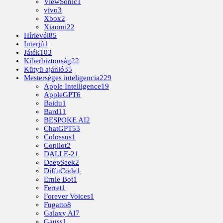
ViewSonic
1
vivo
3
Xbox
2
Xiaomi
22
Hírlevél
85
Interjú
1
Játék
103
Kiberbiztonság
22
Kütyü ajánló
35
Mesterséges inteligencia
229
Apple Intelligence
19
AppleGPT
6
Baidu
1
Bard
11
BESPOKE AI
2
ChatGPT
53
Colossus
1
Copilot
2
DALLE-2
1
DeepSeek
2
DiffuCode
1
Ernie Bot
1
Ferret
1
Forever Voices
1
Fugatto
8
Galaxy AI
7
Gauss
1