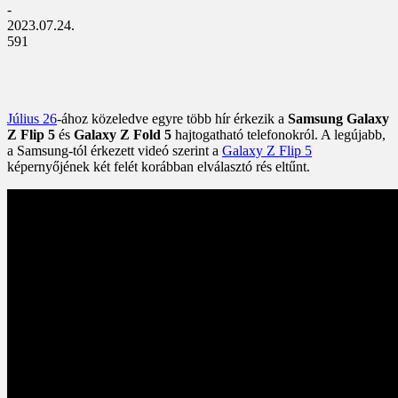
-
2023.07.24.
591
Július 26
-ához közeledve egyre több hír érkezik a
Samsung Galaxy
Z Flip 5
és
Galaxy Z Fold 5
hajtogatható telefonokról. A legújabb,
a Samsung-tól érkezett videó szerint a
Galaxy Z Flip 5
képernyőjének két felét korábban elválasztó rés eltűnt.