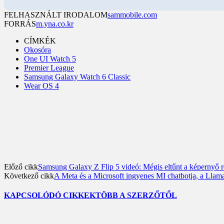
FELHASZNÁLT IRODALOM
sammobile.com
FORRÁS
m.yna.co.kr
CÍMKÉK
Okosóra
One UI Watch 5
Premier League
Samsung Galaxy Watch 6 Classic
Wear OS 4
Előző cikk
Samsung Galaxy Z Flip 5 videó: Mégis eltűnt a képernyő ré
Következő cikk
A Meta és a Microsoft ingyenes MI chatbotja, a Llam
KAPCSOLÓDÓ CIKKEK
TÖBB A SZERZŐTŐL