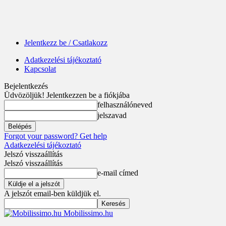
Jelentkezz be / Csatlakozz
Adatkezelési tájékoztató
Kapcsolat
Bejelentkezés
Üdvözöljük! Jelentkezzen be a fiókjába
felhasználóneved
jelszavad
Forgot your password? Get help
Adatkezelési tájékoztató
Jelszó visszaállítás
Jelszó visszaállítás
e-mail címed
A jelszót email-ben küldjük el.
Mobilissimo.hu