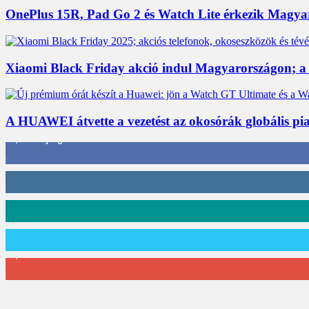
OnePlus 15R, Pad Go 2 és Watch Lite érkezik Magyaro
Xiaomi Black Friday akció indul Magyarországon; a
A HUAWEI átvette a vezetést az okosórák globális piac
3,452
Rajongók
412
Követő
59
Követő
101
Követő
2,589
Feliratkozó