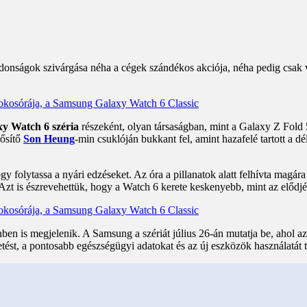
jdonságok szivárgása néha a cégek szándékos akciója, néha pedig csak 
y Watch 6 széria
részeként, olyan társaságban, mint a Galaxy Z Fold 
rősítő
Son Heung
-min csuklóján bukkant fel, amint hazafelé tartott a d
ogy folytassa a nyári edzéseket. Az óra a pillanatok alatt felhívta magár
Azt is észrevehettük, hogy a Watch 6 kerete keskenyebb, mint az elődjé
zínben is megjelenik. A Samsung a szériát július 26-án mutatja be, ahol
tést, a pontosabb egészségügyi adatokat és az új eszközök használatát tű