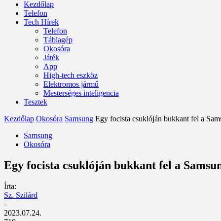
Kezdőlap
Telefon
Tech Hírek
Telefon
Táblagép
Okosóra
Játék
App
High-tech eszköz
Elektromos jármű
Mesterséges inteligencia
Tesztek
Kezdőlap
Okosóra
Samsung
Egy focista csuklóján bukkant fel a Sam
Samsung
Okosóra
Egy focista csuklóján bukkant fel a Samsu
Írta:
Sz. Szilárd
-
2023.07.24.