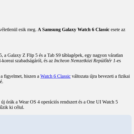
véletlenül esik meg.
A Samsung Galaxy Watch 6 Classic
esete az
5, a Galaxy Z Flip 5 és a Tab S9 táblagépek, egy nagyon váratlan
él-koreai szabadságáról, és az
Incheon Nemzetközi Repülőtér 1
-es
a a figyelmet, hiszen a
Watch 6 Classic
változata újra bevezeti a fizikai
é.
 az új órák a Wear OS 4 operációs rendszert és a One UI Watch 5
zik ki célul.