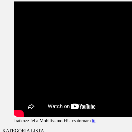
Iratkozz fel a Mobilissimo HU csatornára
itt
.
KATEGÓRIA LISTA