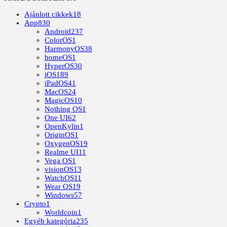
Ajánlott cikkek
18
App
830
Android
237
ColorOS
1
HarmonyOS
38
homeOS
1
HyperOS
30
iOS
189
iPadOS
41
MacOS
24
MagicOS
10
Nothing OS
1
One UI
62
OpenKylin
1
OriginOS
1
OxygenOS
19
Realme UI
11
Vega OS
1
visionOS
13
WatchOS
11
Wear OS
19
Windows
57
Crypto
1
Worldcoin
1
Egyéb kategória
235