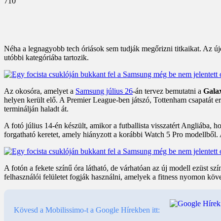
710
Néha a legnagyobb tech óriások sem tudják megőrizni titkaikat. Az ú
utóbbi kategóriába tartozik.
Az okosóra, amelyet a
Samsung július 26
-án tervez bemutatni a
Galax
helyen került elő. A Premier League-ben játszó, Tottenham csapatát e
terminálján haladt át.
A fotó július 14-én készült, amikor a futballista visszatért Angliába, h
forgatható keretet, amely hiányzott a korábbi Watch 5 Pro modellből. 
A fotón a fekete színű óra látható, de várhatóan az új modell ezüst s
felhasználói felületet fogják használni, amelyek a fitness nyomon köve
Kövesd a Mobilissimo-t a Google Hírekben itt: