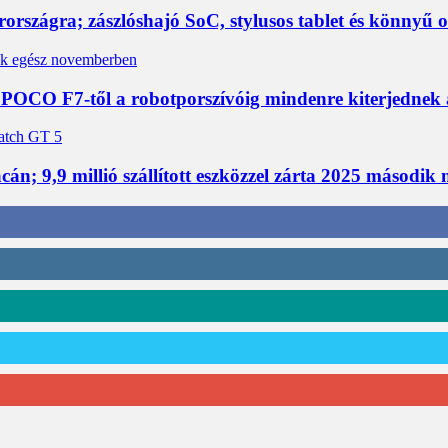
rszágra; zászlóshajó SoC, stylusos tablet és könnyű 
 POCO F7-től a robotporszívóig mindenre kiterjednek
án; 9,9 millió szállított eszközzel zárta 2025 második