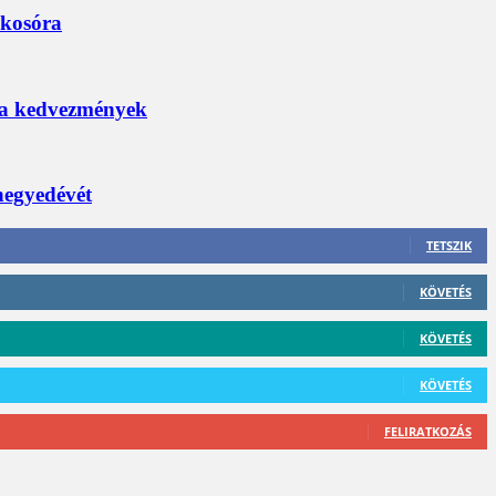
okosóra
 a kedvezmények
 negyedévét
TETSZIK
KÖVETÉS
KÖVETÉS
KÖVETÉS
FELIRATKOZÁS