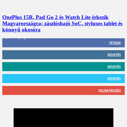
OnePlus 15R, Pad Go 2 és Watch Lite érkezik
Magyarországra; zászlóshajó SoC, stylusos tablet és
könnyű okosóra
3,452
Rajongók
TETSZIK
412
Követő
KÖVETÉS
59
Követő
KÖVETÉS
101
Követő
KÖVETÉS
2,589
Feliratkozó
FELIRATKOZÁS