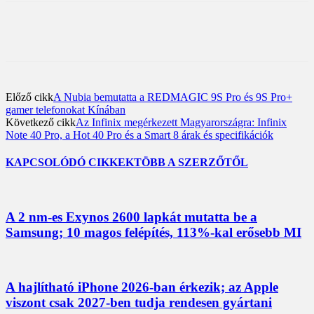
Előző cikk
A Nubia bemutatta a REDMAGIC 9S Pro és 9S Pro+
gamer telefonokat Kínában
Következő cikk
Az Infinix megérkezett Magyarországra: Infinix
Note 40 Pro, a Hot 40 Pro és a Smart 8 árak és specifikációk
KAPCSOLÓDÓ CIKKEK
TÖBB A SZERZŐTŐL
A 2 nm-es Exynos 2600 lapkát mutatta be a
Samsung; 10 magos felépítés, 113%-kal erősebb MI
A hajlítható iPhone 2026-ban érkezik; az Apple
viszont csak 2027-ben tudja rendesen gyártani