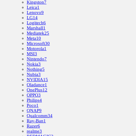
Kingston
7
Leica
1
Lenovo
9
LG
14
Logitech
6
Marshall
1
Mediatek
25
Meta
10
Microsoft
30
Motorola
1
MSI
3
Nintendo
7
Nokia
3
Nothing
5
Nubia
3
NVIDIA
15
Oladance
1
OnePlus
12
OPPO
3
Philips
4
Poco
1
QNAP
9
Qualcomm
34
Ray-Ban
1
Razer
6
realme
3