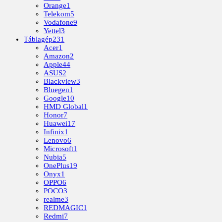
Orange
1
Telekom
5
Vodafone
9
Yettel
3
Táblagép
231
Acer
1
Amazon
2
Apple
44
ASUS
2
Blackview
3
Bluegen
1
Google
10
HMD Global
1
Honor
7
Huawei
17
Infinix
1
Lenovo
6
Microsoft
1
Nubia
5
OnePlus
19
Onyx
1
OPPO
6
POCO
3
realme
3
REDMAGIC
1
Redmi
7