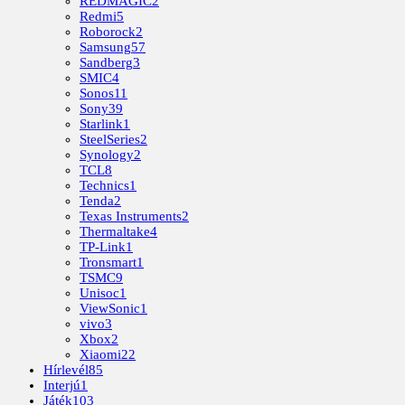
REDMAGIC
2
Redmi
5
Roborock
2
Samsung
57
Sandberg
3
SMIC
4
Sonos
11
Sony
39
Starlink
1
SteelSeries
2
Synology
2
TCL
8
Technics
1
Tenda
2
Texas Instruments
2
Thermaltake
4
TP-Link
1
Tronsmart
1
TSMC
9
Unisoc
1
ViewSonic
1
vivo
3
Xbox
2
Xiaomi
22
Hírlevél
85
Interjú
1
Játék
103