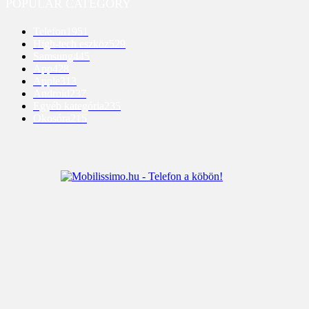
POPULAR CATEGORY
Telefon
1951
High-tech eszköz
529
Samsung
445
App
428
Apple
313
Android
237
Egyéb kategória
235
Okosóra
215