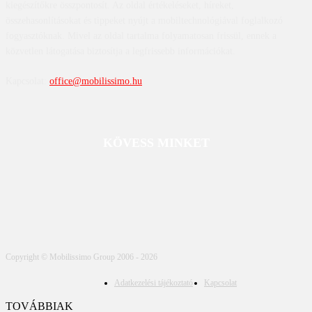
kiegészítőkre összpontosít. Az oldal értékeléseket, híreket,
összehasonlításokat és tippeket nyújt a mobiltechnológiával foglalkozó
fogyasztóknak. Mivel az oldal tartalma folyamatosan frissül, ennek a
közvetlen látogatása biztosítja a legfrissebb információkat.
Kapcsolat:
office@mobilissimo.hu
KÖVESS MINKET
Copyright © Mobilissimo Group 2006 - 2026
Adatkezelési tájékoztató
Kapcsolat
TOVÁBBIAK