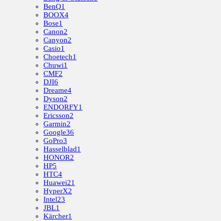
BenQ
1
BOOX
4
Bose
1
Canon
2
Canyon
2
Casio
1
Choetech
1
Chuwi
1
CMF
2
DJI
6
Dreame
4
Dyson
2
ENDORFY
1
Ericsson
2
Garmin
2
Google
36
GoPro
3
Hasselblad
1
HONOR
2
HP
5
HTC
4
Huawei
21
HyperX
2
Intel
23
JBL
1
Kärcher
1