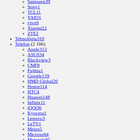
Samsung
39
Sony
1
TCL
11
VAIO
1
vivo
9
Xiaomi
22
ZTE
2
Tehnológia
169
Telefon
(2 106)
Apple
313
ASUS
34
Blackview
3
CMF
8
Fujitsu
1
Google
159
HMD Global
20
Honor
114
HTC
4
Huawei
148
Infinix
11
iQOO
6
Kyocera
1
Lenovo
3
LeTV
1
Meizu
5
Microsoft
4
Motorola
85