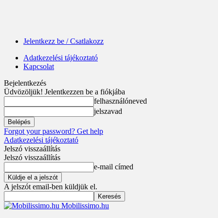
Jelentkezz be / Csatlakozz
Adatkezelési tájékoztató
Kapcsolat
Bejelentkezés
Üdvözöljük! Jelentkezzen be a fiókjába
felhasználóneved
jelszavad
Forgot your password? Get help
Adatkezelési tájékoztató
Jelszó visszaállítás
Jelszó visszaállítás
e-mail címed
A jelszót email-ben küldjük el.
Mobilissimo.hu