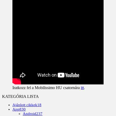
Iratkozz fel a Mobilissimo HU csatornára
itt
.
KATEGÓRIA LISTA
Ajánlott cikkek
18
App
830
Android
237