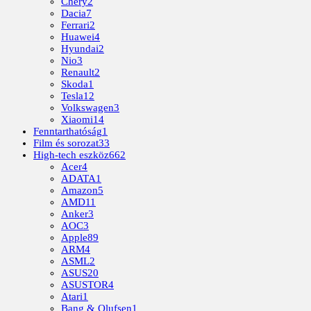
Chery
2
Dacia
7
Ferrari
2
Huawei
4
Hyundai
2
Nio
3
Renault
2
Skoda
1
Tesla
12
Volkswagen
3
Xiaomi
14
Fenntarthatóság
1
Film és sorozat
33
High-tech eszköz
662
Acer
4
ADATA
1
Amazon
5
AMD
11
Anker
3
AOC
3
Apple
89
ARM
4
ASML
2
ASUS
20
ASUSTOR
4
Atari
1
Bang & Olufsen
1