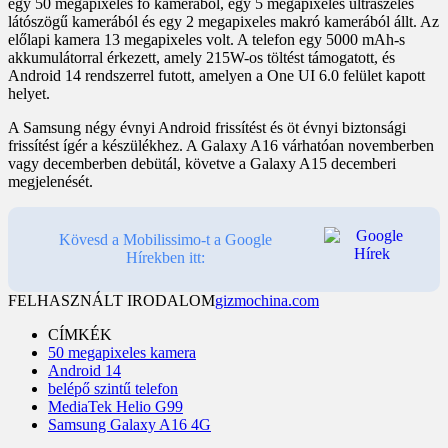
egy 50 megapixeles fő kamerából, egy 5 megapixeles ultraszéles
látószögű kamerából és egy 2 megapixeles makró kamerából állt. Az
előlapi kamera 13 megapixeles volt. A telefon egy 5000 mAh-s
akkumulátorral érkezett, amely 215W-os töltést támogatott, és
Android 14 rendszerrel futott, amelyen a One UI 6.0 felület kapott
helyet.
A Samsung négy évnyi Android frissítést és öt évnyi biztonsági
frissítést ígér a készülékhez. A Galaxy A16 várhatóan novemberben
vagy decemberben debütál, követve a Galaxy A15 decemberi
megjelenését.
Kövesd a Mobilissimo-t a Google
Hírekben itt:
FELHASZNÁLT IRODALOM
gizmochina.com
CÍMKÉK
50 megapixeles kamera
Android 14
belépő szintű telefon
MediaTek Helio G99
Samsung Galaxy A16 4G