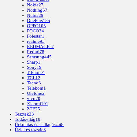
Nokia
27
Nothing
57
Nubia
29
OnePlus
135
OPPO
105
POCO
34
Polestar
1
realme
93
REDMAGIC
7
Redmi
78
Samsung
445
Sharp
1
Sony
19
T Phone
1
TCL
12
Tecno
3
Telekom
1
Ulefone
2
vivo
70
Xiaomi
191
ZTE
25
Tesztek
33
Tudásvilág
10
Űrkutatás és csillagászat
8
Üzlet és tőzsde
3