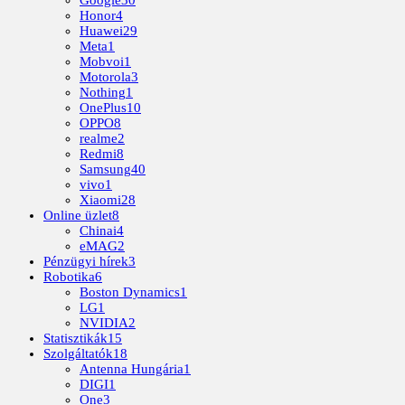
Honor
4
Huawei
29
Meta
1
Mobvoi
1
Motorola
3
Nothing
1
OnePlus
10
OPPO
8
realme
2
Redmi
8
Samsung
40
vivo
1
Xiaomi
28
Online üzlet
8
Chinai
4
eMAG
2
Pénzügyi hírek
3
Robotika
6
Boston Dynamics
1
LG
1
NVIDIA
2
Statisztikák
15
Szolgáltatók
18
Antenna Hungária
1
DIGI
1
One
3