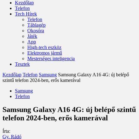
Kezdőlap
Telefon
Tech Hírek
Telefon
Táblagép
Okosóra
Játék
App
High-tech eszköz
Elektromos jármű
Mesterséges inteligencia
Tesztek
Kezdőlap
Telefon
Samsung
Samsung Galaxy A16 4G: új belépő
szintű telefon 2024-ben, erős kamerával
Samsung
Telefon
Samsung Galaxy A16 4G: új belépő szintű
telefon 2024-ben, erős kamerával
Írta:
Gy. Rádó