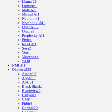
Llama 2
1
Lumiere
1
Meta AI
6
Mistral AI
1
Neuralink
1
NotebookLM
1
OpenAI
52
Oracle
1
Perplexity AI
1
Pixie
1
ReALM
1
Sora
2
Veo
1
Voicebox
1
xAI
8
NMHH
1
Okosóra
235
Amazfit
6
Apple
35
ASUS
1
Black Shark
1
Blackview
2
Canyon
1
CMF
4
Fitbit
4
Garmin
20
Google
30