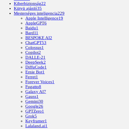
Kiberbiztonság
22
Kütyü ajánló
35
Mesterséges inteligencia
229
Apple Intelligence
19
AppleGPT
6
Baidu
1
Bard
11
BESPOKE AI
2
ChatGPT
53
Colossus
1
Copilot
2
DALLE-2
1
DeepSeek
2
DiffuCode
1
Ernie Bot
1
Ferret
1
Forever Voices
1
Fugatto
8
Galaxy AI
7
Gauss
1
Gemini
30
Google
26
GPTZero
1
Grok
5
Keyframer
1
Lalaland.ai
1