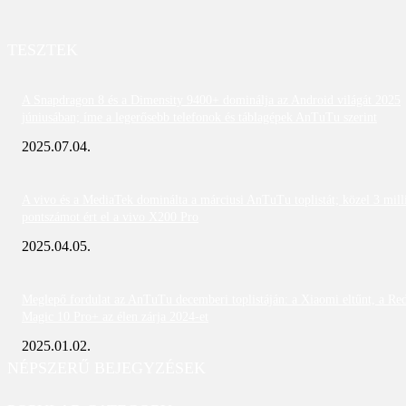
TESZTEK
A Snapdragon 8 és a Dimensity 9400+ dominálja az Android világát 2025
júniusában; íme a legerősebb telefonok és táblagépek AnTuTu szerint
2025.07.04.
A vivo és a MediaTek dominálta a márciusi AnTuTu toplistát; közel 3 mill
pontszámot ért el a vivo X200 Pro
2025.04.05.
Meglepő fordulat az AnTuTu decemberi toplistáján: a Xiaomi eltűnt, a Re
Magic 10 Pro+ az élen zárja 2024-et
2025.01.02.
NÉPSZERŰ BEJEGYZÉSEK