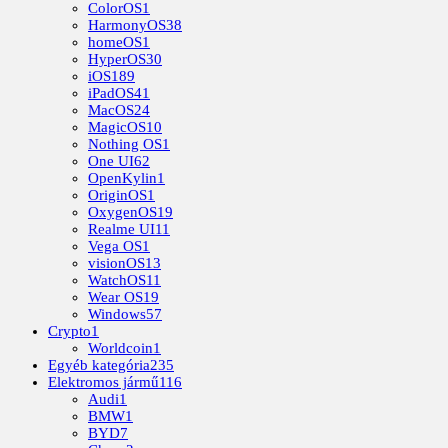
ColorOS
1
HarmonyOS
38
homeOS
1
HyperOS
30
iOS
189
iPadOS
41
MacOS
24
MagicOS
10
Nothing OS
1
One UI
62
OpenKylin
1
OriginOS
1
OxygenOS
19
Realme UI
11
Vega OS
1
visionOS
13
WatchOS
11
Wear OS
19
Windows
57
Crypto
1
Worldcoin
1
Egyéb kategória
235
Elektromos jármű
116
Audi
1
BMW
1
BYD
7