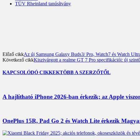
TÜV Rheinland tanúsítvány
Előző cikk
Az új Samsung Galaxy Buds3/ Pro, Watch7 és Watch Ultra h
Következő cikk
Kiszivárgott a realme GT 7 Pro specifikációi: új szint
KAPCSOLÓDÓ CIKKEK
TÖBB A SZERZŐTŐL
A hajlítható iPhone 2026-ban érkezik; az Apple viszo
OnePlus 15R, Pad Go 2 és Watch Lite érkezik Magyaro