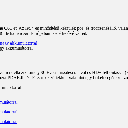
me C61
-et. Az IP54-es minősítésű készülék por- és fröccsenésálló, va
t)
, de hamarosan Európában is elérhetővé válhat.
agy akkumulátorral
 rendelkezik, amely 90 Hz-es frissítési rátával és HD+ felbontással (7
era PDAF-fel és f/1.8 rekeszértékkel, valamint egy bokeh segédszenzor
kumulátorral