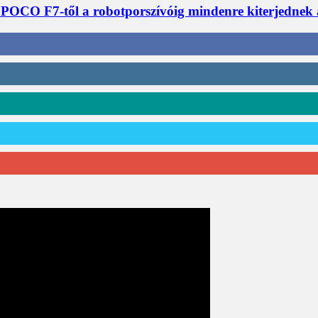
 POCO F7-től a robotporszívóig mindenre kiterjednek