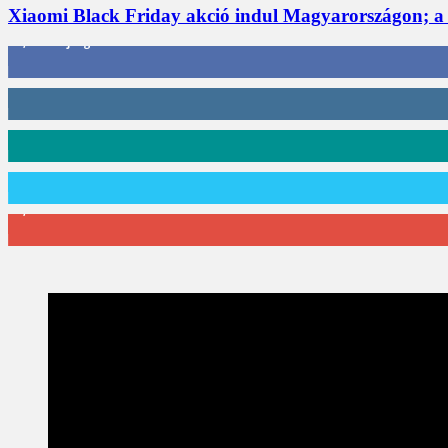
Xiaomi Black Friday akció indul Magyarországon; a
3,452
Rajongók
412
Követő
59
Követő
101
Követő
2,589
Feliratkozó