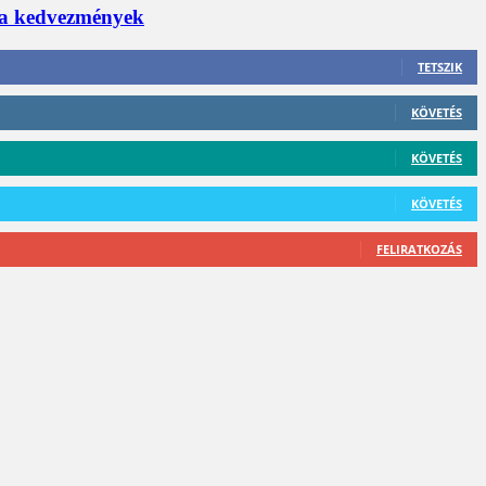
 a kedvezmények
TETSZIK
KÖVETÉS
KÖVETÉS
KÖVETÉS
FELIRATKOZÁS