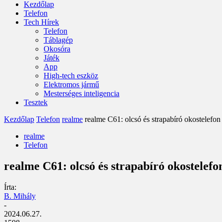
Kezdőlap
Telefon
Tech Hírek
Telefon
Táblagép
Okosóra
Játék
App
High-tech eszköz
Elektromos jármű
Mesterséges inteligencia
Tesztek
Kezdőlap
Telefon
realme
realme C61: olcsó és strapabíró okostelef
realme
Telefon
realme C61: olcsó és strapabíró okostele
Írta:
B. Mihály
-
2024.06.27.