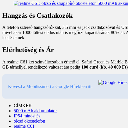
Hangzás és Csatlakozók
A telefon sztereó hangszórókkal, 3,5 mm-es jack csatlakozóval és USB-
mivel akár 1000 töltési ciklus után is megőrzi kapacitásának 80%-át.
leejtéseknek.
Elérhetőség és Ár
A realme C61 két színváltozatban érhető el: Safari Green és Marble
GB tárhellyel rendelkező változat ára pedig
100 euró (kb. 40 000 Ft)
Kövesd a Mobilissimo-t a Google Hírekben itt:
CÍMKÉK
5000 mAh akkumulátor
IP54 minősítés
olcsó okostelefon
realme C61