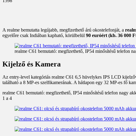
1598
A realme bemutatta legújabb, megfizethető árú okostelefonját, a
real
egyelőre csak Indiában kapható, körülbelül
90 euróért (kb. 36 000 F
realme C61 bemutató: megfizethető, IP54 minősítésű telefon n
Kijelző és Kamera
Az entry-level kategóriás realme C61 6,5 hüvelykes IPS LCD kijelzővel
található a 8 MP-es szelfikamerának. A hátlapon egy 32 MP-es fő kam
realme C61 bemutató: megfizethető, IP54 minősítésű telefon nagy ak
1
a 4