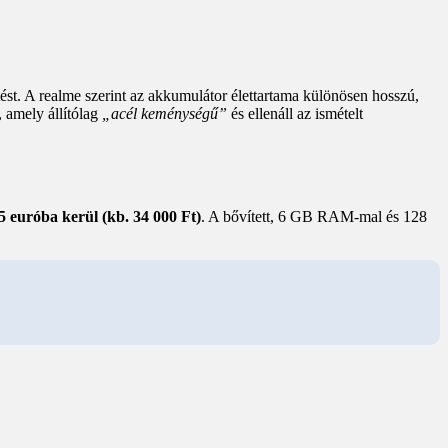
ést. A realme szerint az akkumulátor élettartama különösen hosszú,
 amely állítólag
„acél keménységű”
és ellenáll az ismételt
5 euróba kerül (kb. 34 000 Ft)
. A bővített, 6 GB RAM-mal és 128