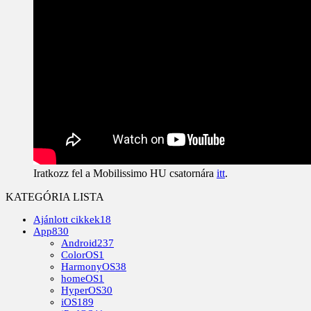
Iratkozz fel a Mobilissimo HU csatornára
itt
.
KATEGÓRIA LISTA
Ajánlott cikkek
18
App
830
Android
237
ColorOS
1
HarmonyOS
38
homeOS
1
HyperOS
30
iOS
189