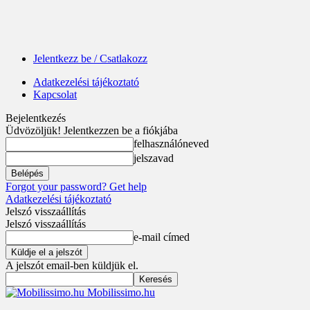
Jelentkezz be / Csatlakozz
Adatkezelési tájékoztató
Kapcsolat
Bejelentkezés
Üdvözöljük! Jelentkezzen be a fiókjába
felhasználóneved
jelszavad
Forgot your password? Get help
Adatkezelési tájékoztató
Jelszó visszaállítás
Jelszó visszaállítás
e-mail címed
A jelszót email-ben küldjük el.
Mobilissimo.hu