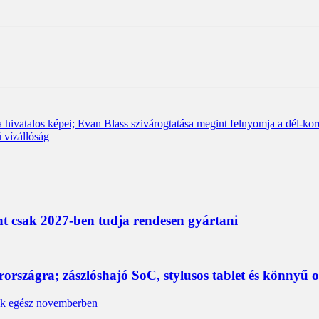
ivatalos képei; Evan Blass szivárogtatása megint felnyomja a dél-ko
ű vízállóság
nt csak 2027-ben tudja rendesen gyártani
rszágra; zászlóshajó SoC, stylusos tablet és könnyű 