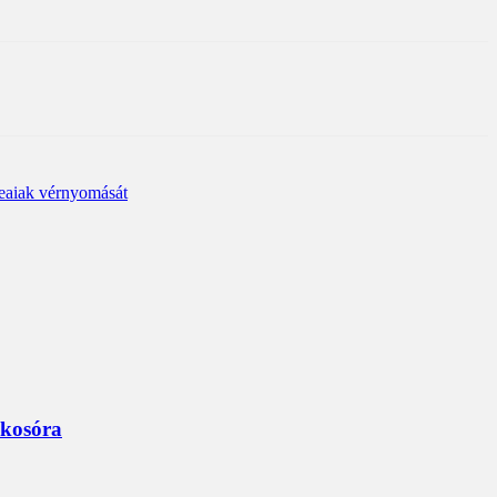
reaiak vérnyomását
okosóra