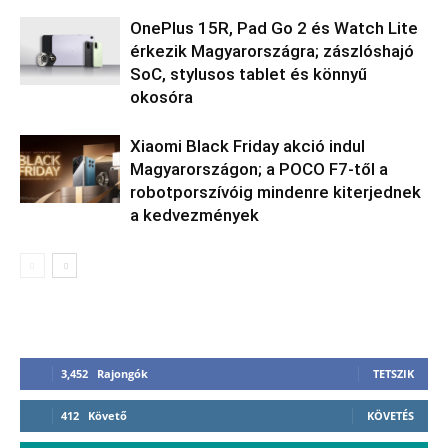
OnePlus 15R, Pad Go 2 és Watch Lite
érkezik Magyarországra; zászlóshajó
SoC, stylusos tablet és könnyű
okosóra
Xiaomi Black Friday akció indul
Magyarországon; a POCO F7-től a
robotporszívóig mindenre kiterjednek
a kedvezmények
3,452
Rajongók
TETSZIK
412
Követő
KÖVETÉS