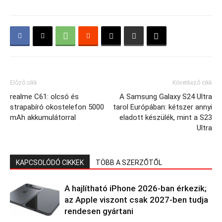
Előző cikk
Következő cikk
realme C61: olcsó és
A Samsung Galaxy S24 Ultra
strapabíró okostelefon 5000
tarol Európában: kétszer annyi
mAh akkumulátorral
eladott készülék, mint a S23
Ultra
KAPCSOLÓDÓ CIKKEK
TÖBB A SZERZŐTŐL
A hajlítható iPhone 2026-ban érkezik;
az Apple viszont csak 2027-ben tudja
rendesen gyártani