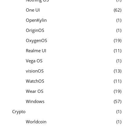
One UI
62
OpenKylin
1
OriginOS
1
OxygenOS
19
Realme UI
11
Vega OS
1
visionOS
13
WatchOS
11
Wear OS
19
Windows
57
Crypto
1
Worldcoin
1