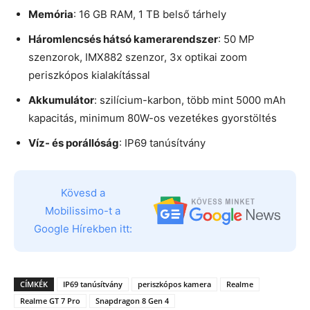
Memória
: 16 GB RAM, 1 TB belső tárhely
Háromlencsés hátsó kamerarendszer
: 50 MP
szenzorok, IMX882 szenzor, 3x optikai zoom
periszkópos kialakítással
Akkumulátor
: szilícium-karbon, több mint 5000 mAh
kapacitás, minimum 80W-os vezetékes gyorstöltés
Víz- és porállóság
: IP69 tanúsítvány
Kövesd a
Mobilissimo-t a
Google Hírekben itt:
CÍMKÉK
IP69 tanúsítvány
periszkópos kamera
Realme
Realme GT 7 Pro
Snapdragon 8 Gen 4