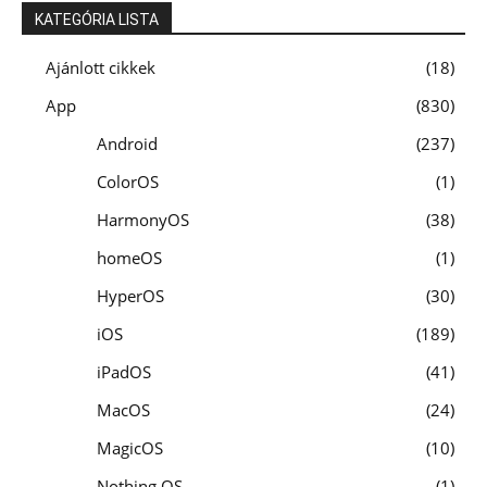
KATEGÓRIA LISTA
Ajánlott cikkek
18
App
830
Android
237
ColorOS
1
HarmonyOS
38
homeOS
1
HyperOS
30
iOS
189
iPadOS
41
MacOS
24
MagicOS
10
Nothing OS
1