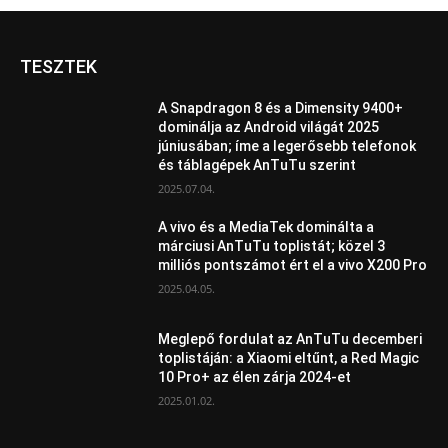
TESZTEK
A Snapdragon 8 és a Dimensity 9400+
dominálja az Android világát 2025
júniusában; íme a legerősebb telefonok
és táblagépek AnTuTu szerint
2025.07.04.
A vivo és a MediaTek dominálta a
márciusi AnTuTu toplistát; közel 3
milliós pontszámot ért el a vivo X200 Pro
2025.04.05.
Meglepő fordulat az AnTuTu decemberi
toplistáján: a Xiaomi eltűnt, a Red Magic
10 Pro+ az élen zárja 2024-et
2025.01.02.