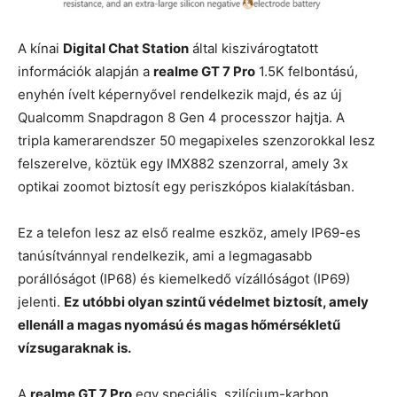
A kínai
Digital Chat Station
által kiszivárogtatott
információk alapján a
realme GT 7 Pro
1.5K felbontású,
enyhén ívelt képernyővel rendelkezik majd, és az új
Qualcomm Snapdragon 8 Gen 4 processzor hajtja. A
tripla kamerarendszer 50 megapixeles szenzorokkal lesz
felszerelve, köztük egy IMX882 szenzorral, amely 3x
optikai zoomot biztosít egy periszkópos kialakításban.
Ez a telefon lesz az első realme eszköz, amely IP69-es
tanúsítvánnyal rendelkezik, ami a legmagasabb
porállóságot (IP68) és kiemelkedő vízállóságot (IP69)
jelenti.
Ez utóbbi olyan szintű védelmet biztosít, amely
ellenáll a magas nyomású és magas hőmérsékletű
vízsugaraknak is.
A
realme GT 7 Pro
egy speciális, szilícium-karbon