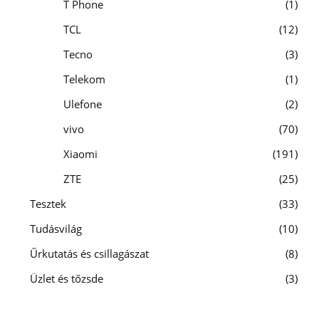
T Phone
1
TCL
12
Tecno
3
Telekom
1
Ulefone
2
vivo
70
Xiaomi
191
ZTE
25
Tesztek
33
Tudásvilág
10
Űrkutatás és csillagászat
8
Üzlet és tőzsde
3