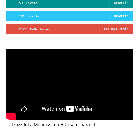
59
Követő
KÖVETÉS
101
Követő
KÖVETÉS
2,589
Feliratkozó
FELIRATKOZÁS
Iratkozz fel a Mobilissimo HU csatornára
itt
.