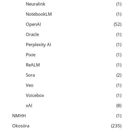
Neuralink
1
NotebookLM
1
OpenAI
52
Oracle
1
Perplexity AI
1
Pixie
1
ReALM
1
Sora
2
Veo
1
Voicebox
1
xAI
8
NMHH
1
Okosóra
235