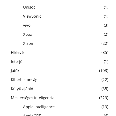
Unisoc
1
ViewSonic
1
vivo
3
Xbox
2
Xiaomi
22
Hírlevél
85
Interjú
1
Játék
103
Kiberbiztonság
22
Kütyü ajánló
35
Mesterséges inteligencia
229
Apple Intelligence
19
AppleGPT
6