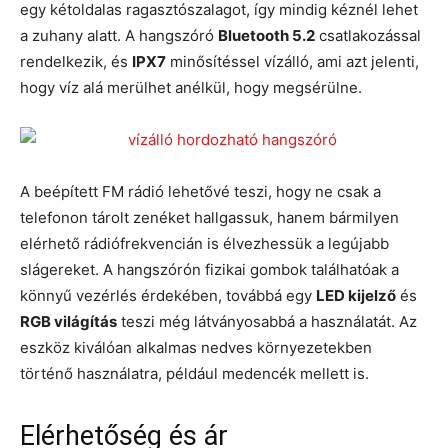
egy kétoldalas ragasztószalagot, így mindig kéznél lehet
a zuhany alatt. A hangszóró
Bluetooth 5.2
csatlakozással
rendelkezik, és
IPX7
minősítéssel vízálló, ami azt jelenti,
hogy víz alá merülhet anélkül, hogy megsérülne.
A beépített FM rádió lehetővé teszi, hogy ne csak a
telefonon tárolt zenéket hallgassuk, hanem bármilyen
elérhető rádiófrekvencián is élvezhessük a legújabb
slágereket. A hangszórón fizikai gombok találhatóak a
könnyű vezérlés érdekében, továbbá egy
LED kijelző
és
RGB világítás
teszi még látványosabbá a használatát. Az
eszköz kiválóan alkalmas nedves környezetekben
történő használatra, például medencék mellett is.
Elérhetőség és ár