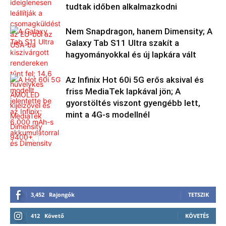
tudtak időben alkalmazkodni
Nem Snapdragon, hanem Dimensity; A
Galaxy Tab S11 Ultra szakít a
hagyományokkal és új lapkára vált
Az Infinix Hot 60i 5G erős aksival és
friss MediaTek lapkával jön; A
gyorstöltés viszont gyengébb lett,
mint a 4G-s modellnél
3,452
Rajongók
TETSZIK
412
Követő
KÖVETÉS