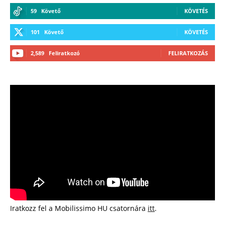
59
Követő
KÖVETÉS
101
Követő
KÖVETÉS
2,589
Feliratkozó
FELIRATKOZÁS
Iratkozz fel a Mobilissimo HU csatornára
itt
.