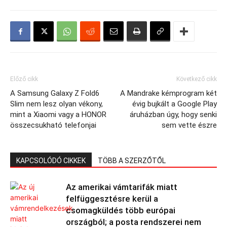
Előző cikk
Következő cikk
A Samsung Galaxy Z Fold6
A Mandrake kémprogram két
Slim nem lesz olyan vékony,
évig bujkált a Google Play
mint a Xiaomi vagy a HONOR
áruházban úgy, hogy senki
összecsukható telefonjai
sem vette észre
KAPCSOLÓDÓ CIKKEK
TÖBB A SZERZŐTŐL
Az amerikai vámtarifák miatt
felfüggesztésre kerül a
csomagküldés több európai
országból; a posta rendszerei nem