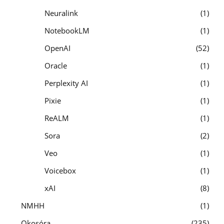
Neuralink
1
NotebookLM
1
OpenAI
52
Oracle
1
Perplexity AI
1
Pixie
1
ReALM
1
Sora
2
Veo
1
Voicebox
1
xAI
8
NMHH
1
Okosóra
235