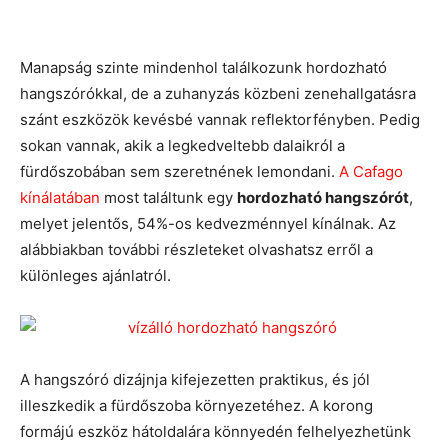
Manapság szinte mindenhol találkozunk hordozható
hangszórókkal, de a zuhanyzás közbeni zenehallgatásra
szánt eszközök kevésbé vannak reflektorfényben. Pedig
sokan vannak, akik a legkedveltebb dalaikról a
fürdőszobában sem szeretnének lemondani.
A Cafago
kínálatában
most találtunk egy
hordozható hangszórót
,
melyet jelentős, 54%-os kedvezménnyel kínálnak. Az
alábbiakban további részleteket olvashatsz erről a
különleges ajánlatról.
A hangszóró dizájnja kifejezetten praktikus, és jól
illeszkedik a fürdőszoba környezetéhez. A korong
formájú eszköz hátoldalára könnyedén felhelyezhetünk