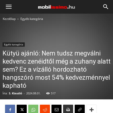
Mobilissimo.hu
Kezdőlap
Egyéb kategória
Egyéb kategória
Kütyü ajánló: Nem tudsz megválni
kedvenc zenéidtől még a zuhany alatt
sem? Ez a vízálló hordozható
hangszóró most 54% kedvezménnyel
kapható
Írta:
S. Klaudió
-
2024.08.01.
517