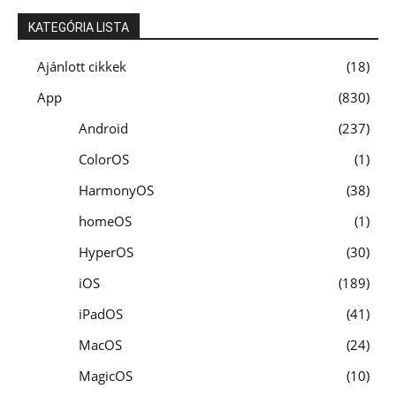
KATEGÓRIA LISTA
Ajánlott cikkek
18
App
830
Android
237
ColorOS
1
HarmonyOS
38
homeOS
1
HyperOS
30
iOS
189
iPadOS
41
MacOS
24
MagicOS
10