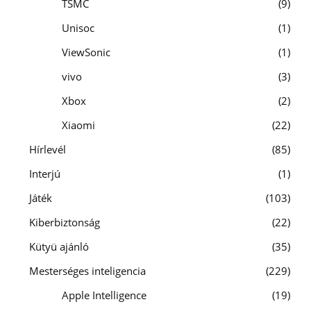
TSMC
9
Unisoc
1
ViewSonic
1
vivo
3
Xbox
2
Xiaomi
22
Hírlevél
85
Interjú
1
Játék
103
Kiberbiztonság
22
Kütyü ajánló
35
Mesterséges inteligencia
229
Apple Intelligence
19