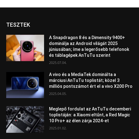
TESZTEK
A Snapdragon 8 és a Dimensity 9400+
dominálja az Android világát 2025
júniusában; íme a legerősebb telefonok
és táblagépek AnTuTu szerint
2025.07.04.
A vivo és a MediaTek dominálta a
márciusi AnTuTu toplistát; közel 3
milliós pontszámot ért el a vivo X200 Pro
2025.04.05.
Meglepő fordulat az AnTuTu decemberi
toplistáján: a Xiaomi eltűnt, a Red Magic
10 Pro+ az élen zárja 2024-et
2025.01.02.