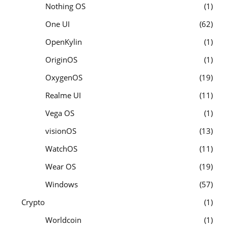
Nothing OS
1
One UI
62
OpenKylin
1
OriginOS
1
OxygenOS
19
Realme UI
11
Vega OS
1
visionOS
13
WatchOS
11
Wear OS
19
Windows
57
Crypto
1
Worldcoin
1