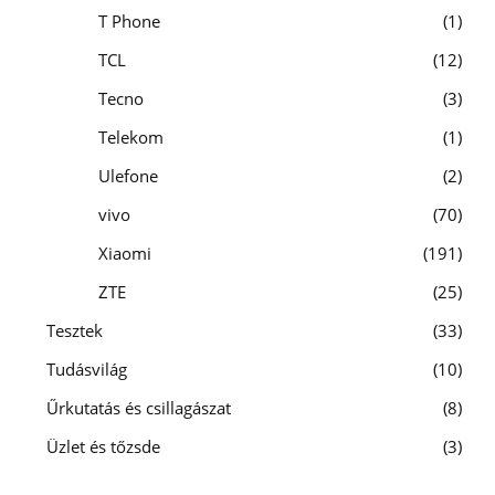
T Phone
1
TCL
12
Tecno
3
Telekom
1
Ulefone
2
vivo
70
Xiaomi
191
ZTE
25
Tesztek
33
Tudásvilág
10
Űrkutatás és csillagászat
8
Üzlet és tőzsde
3