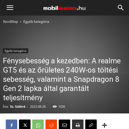
Mobilissimo.hu
Kezdőlap
Egyéb kategória
Egyéb kategória
Fénysebesség a kezedben: A realme
GT5 és az őrületes 240W-os töltési
sebesség, valamint a Snapdragon 8
Gen 2 lapka által garantált
teljesítmény
Írta:
Sz. Szilárd
-
2023.08.28.
1026