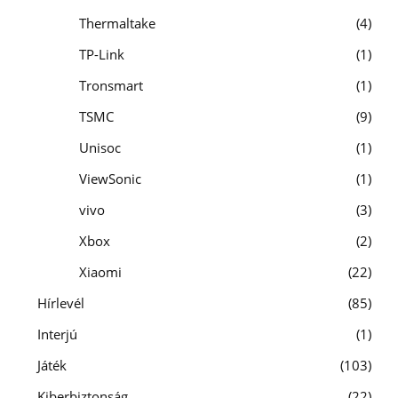
Thermaltake
4
TP-Link
1
Tronsmart
1
TSMC
9
Unisoc
1
ViewSonic
1
vivo
3
Xbox
2
Xiaomi
22
Hírlevél
85
Interjú
1
Játék
103
Kiberbiztonság
22