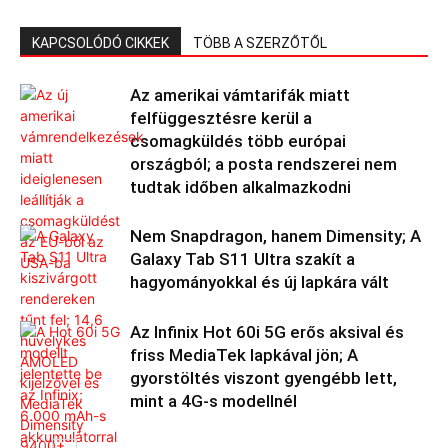
KAPCSOLÓDÓ CIKKEK
TÖBB A SZERZŐTŐL
Az amerikai vámtarifák miatt
felfüggesztésre kerül a
csomagküldés több európai
országból; a posta rendszerei nem
tudtak időben alkalmazkodni
Nem Snapdragon, hanem Dimensity; A
Galaxy Tab S11 Ultra szakít a
hagyományokkal és új lapkára vált
Az Infinix Hot 60i 5G erős aksival és
friss MediaTek lapkával jön; A
gyorstöltés viszont gyengébb lett,
mint a 4G-s modellnél