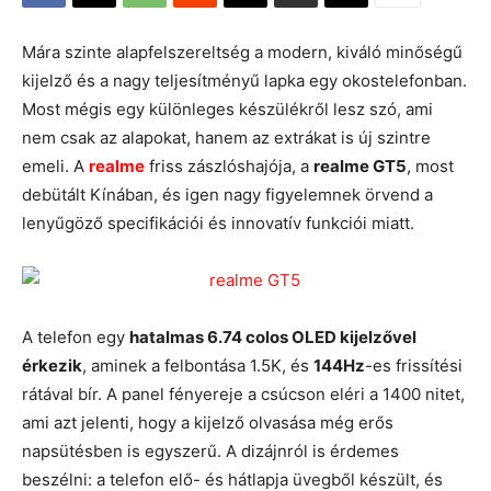
Mára szinte alapfelszereltség a modern, kiváló minőségű
kijelző és a nagy teljesítményű lapka egy okostelefonban.
Most mégis egy különleges készülékről lesz szó, ami
nem csak az alapokat, hanem az extrákat is új szintre
emeli. A
realme
friss zászlóshajója, a
realme GT5
, most
debütált Kínában, és igen nagy figyelemnek örvend a
lenyűgöző specifikációi és innovatív funkciói miatt.
A telefon egy
hatalmas 6.74 colos OLED kijelzővel
érkezik
, aminek a felbontása 1.5K, és
144Hz
-es frissítési
rátával bír. A panel fényereje a csúcson eléri a 1400 nitet,
ami azt jelenti, hogy a kijelző olvasása még erős
napsütésben is egyszerű. A dizájnról is érdemes
beszélni: a telefon elő- és hátlapja üvegből készült, és