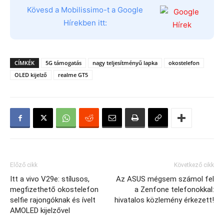
Kövesd a Mobilissimo-t a Google
Hírekben itt:
CÍMKÉK
5G támogatás
nagy teljesítményű lapka
okostelefon
OLED kijelző
realme GT5
Előző cikk
Következő cikk
Itt a vivo V29e: stílusos,
Az ASUS mégsem számol fel
megfizethető okostelefon
a Zenfone telefonokkal:
selfie rajongóknak és ívelt
hivatalos közlemény érkezett!
AMOLED kijelzővel