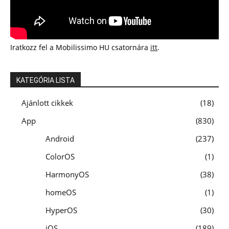
Iratkozz fel a Mobilissimo HU csatornára
itt
.
KATEGÓRIA LISTA
Ajánlott cikkek
18
App
830
Android
237
ColorOS
1
HarmonyOS
38
homeOS
1
HyperOS
30
iOS
189