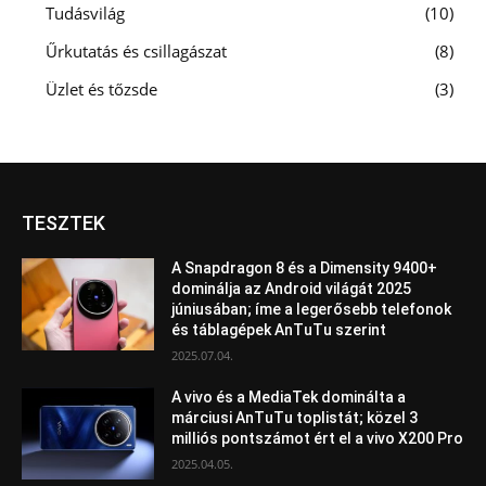
Tudásvilág
10
Űrkutatás és csillagászat
8
Üzlet és tőzsde
3
TESZTEK
A Snapdragon 8 és a Dimensity 9400+
dominálja az Android világát 2025
júniusában; íme a legerősebb telefonok
és táblagépek AnTuTu szerint
2025.07.04.
A vivo és a MediaTek dominálta a
márciusi AnTuTu toplistát; közel 3
milliós pontszámot ért el a vivo X200 Pro
2025.04.05.