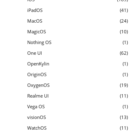
iPadOS
41
MacOS
24
MagicOS
10
Nothing OS
1
One UI
62
OpenKylin
1
OriginOS
1
OxygenOS
19
Realme UI
11
Vega OS
1
visionOS
13
WatchOS
11