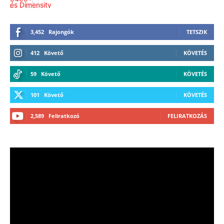
3,452
Rajongók
TETSZIK
412
Követő
KÖVETÉS
59
Követő
KÖVETÉS
101
Követő
KÖVETÉS
2,589
Feliratkozó
FELIRATKOZÁS