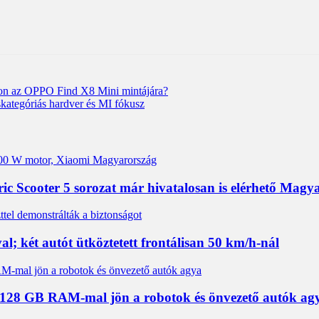
fon az OPPO Find X8 Mini mintájára?
kategóriás hardver és MI fókusz
tric Scooter 5 sorozat már hivatalosan is elérhető Mag
l; két autót ütköztetett frontálisan 50 km/h-nál
; 128 GB RAM-mal jön a robotok és önvezető autók ag