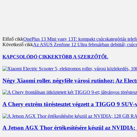
Előző cikk
OnePlus 13 Mini vagy 13T: kompakt csúcskategóriás tele
Következő cikk
Az ASUS Zenfone 12 Ultra februárban debütál; csúcs
KAPCSOLÓDÓ CIKKEK
TÖBB A SZERZŐTŐL
Négy Xiaomi roller, négyféle városi rutinhoz; Az Elec
A Chery extrém töréstesztet végzett a TIGGO 9 SUV-va
A Jetson AGX Thor értékesítésére készül az NVIDIA
3,452
Rajongók