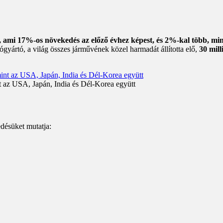
t, ami 17%-os növekedés az előző évhez képest, és 2%-kal több, min
gyártó, a világ összes járművének közel harmadát állította elő,
30 mill
nt az USA, Japán, India és Dél-Korea együtt
edésüket mutatja: