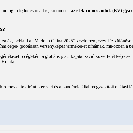
nológiai fejlődés miatt is, különösen az
elektromos autók (EV) gyár
sz
stratégiák, például a „Made in China 2025” kezdeményezés. Ez különöse
i cégek globálisan versenyképes termékeket kínálnak, miközben a belf
gértékesebb cégeként a globális piaci kapitalizáció közel felét képvisel
a Honda.
romos autók iránti kereslet és a pandémia által megszakított ellátási l