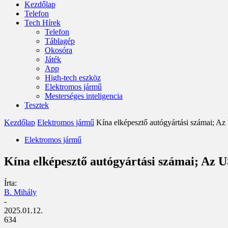
Kezdőlap
Telefon
Tech Hírek
Telefon
Táblagép
Okosóra
Játék
App
High-tech eszköz
Elektromos jármű
Mesterséges inteligencia
Tesztek
Kezdőlap
Elektromos jármű
Kína elképesztő autógyártási számai; Az 
Elektromos jármű
Kína elképesztő autógyártási számai; Az U
Írta:
B. Mihály
-
2025.01.12.
634