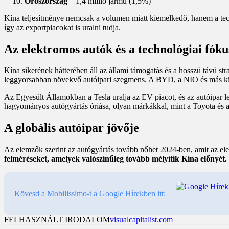
Oroszország
– 1,4 millió jármű (1,5%)
Kína teljesítménye nemcsak a volumen miatt kiemelkedő, hanem a tech
így az exportpiacokat is uralni tudja.
Az elektromos autók és a technológiai fóku
Kína sikerének hátterében áll az állami támogatás és a hosszú távú 
leggyorsabban növekvő autóipari szegmens. A BYD, a NIO és más kína
Az Egyesült Államokban a Tesla uralja az EV piacot, és az autóipar le
hagyományos autógyártás óriása, olyan márkákkal, mint a Toyota és 
A globális autóipar jövője
Az elemzők szerint az autógyártás tovább nőhet 2024-ben, amit az elekt
felméréseket, amelyek valószínűleg tovább mélyítik Kína előnyét.
Kövesd a Mobilissimo-t a Google Hírekben itt:
FELHASZNÁLT IRODALOM
visualcapitalist.com