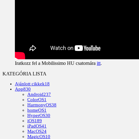
Iratkozz fel a Mobilissimo HU csatornára
itt
.
KATEGÓRIA LISTA
Ajánlott cikkek
18
App
830
Android
237
ColorOS
1
HarmonyOS
38
homeOS
1
HyperOS
30
iOS
189
iPadOS
41
MacOS
24
MagicOS
10