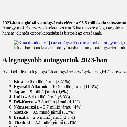
2023-ban a globális autógyártás elérte a 93,5 milliós darabszámo
Autógyártók Szervezete) adatai szerint Kína messze a legnagyobb autó
hanem jelentős exportkapacitást is biztosít az országnak.
Kína dominanciája az autógyártásban: annyi autót gyártott, mi
A legnagyobb autógyártók 2023-ban
Az alábbi lista a legnagyobb autógyártó országokat és globális részes
Kína
– 30 millió jármű (32,1%)
Egyesült Államok
– 10,6 millió jármű (11,3%)
Japán
– 9 millió jármű (9,6%)
India
– 6,4 millió jármű (6,8%)
Dél-Korea
– 3,8 millió jármű (4,1%)
Németország
– 3,7 millió jármű (4%)
Mexikó
– 3,5 millió jármű (3,7%)
Brazília
– 2,6 millió jármű (2,8%)
Thaiföld
– 2,2 millió jármű (2,4%)