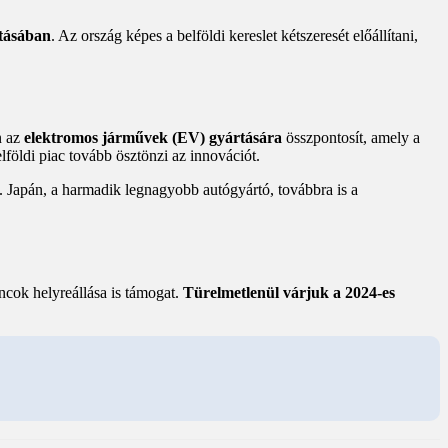
tásában
. Az ország képes a belföldi kereslet kétszeresét előállítani,
n az
elektromos járművek (EV) gyártására
összpontosít, amely a
öldi piac tovább ösztönzi az innovációt.
i. Japán, a harmadik legnagyobb autógyártó, továbbra is a
áncok helyreállása is támogat.
Türelmetlenül várjuk a 2024-es