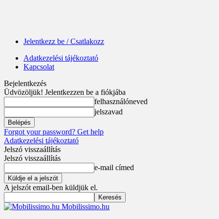
Jelentkezz be / Csatlakozz
Adatkezelési tájékoztató
Kapcsolat
Bejelentkezés
Üdvözöljük! Jelentkezzen be a fiókjába
felhasználóneved
jelszavad
Forgot your password? Get help
Adatkezelési tájékoztató
Jelszó visszaállítás
Jelszó visszaállítás
e-mail címed
A jelszót email-ben küldjük el.
Mobilissimo.hu