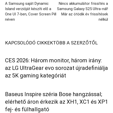
A Samsung saját Dynamic
Nincs akkumulátor frissítés a
Island verzióját készíti elő a
Samsung Galaxy S25 Ultra-nál!
One UI 7-ben, Cover Screen Pill
Már az ötödik év frissítések
néven
nélkül
KAPCSOLÓDÓ CIKKEK
TÖBB A SZERZŐTŐL
CES 2026: Három monitor, három irány:
az LG UltraGear evo sorozat újradefiniálja
az 5K gaming kategóriát
Baseus Inspire széria Bose hangzással;
elérhető áron érkezik az XH1, XC1 és XP1
fej- és fülhallgató