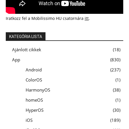
Iratkozz fel a Mobilissimo HU csatornára
itt
.
KATEGÓRIA LISTA
Ajánlott cikkek
18
App
830
Android
237
ColorOS
1
HarmonyOS
38
homeOS
1
HyperOS
30
iOS
189