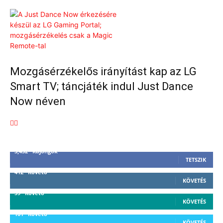
Mozgásérzékelős irányítást kap az LG
Smart TV; táncjáték indul Just Dance
Now néven
3,452
Rajongók
TETSZIK
412
Követő
KÖVETÉS
59
Követő
KÖVETÉS
101
Követő
KÖVETÉS