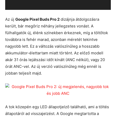
Az új
Google Pixel Buds Pro 2
dizájnja átdolgozásra
került, bár megőriz néhány jellegzetes vonást. A
fülhallgatók új, élénk színekben érkeznek, míg a töltőtok
továbbra is fehér marad, azonban méretét tekintve
nagyobb lett. Ez a változás valószínűleg a hosszabb
akkumulátor-élettartam miatt történt. Az előző modell
akár 31 órás lejátszási időt kínált (ANC nélkül), vagy 20
órát ANC-vel. Az új verzió valószínűleg még ennél is
jobban teljesít majd.
A tok közepén egy LED állapotjelző található, ami a töltés
állapotáról ad visszajelzést. A Google megtartotta a