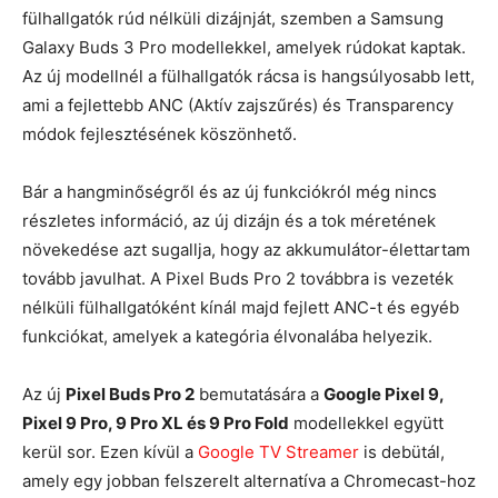
fülhallgatók rúd nélküli dizájnját, szemben a Samsung
Galaxy Buds 3 Pro modellekkel, amelyek rúdokat kaptak.
Az új modellnél a fülhallgatók rácsa is hangsúlyosabb lett,
ami a fejlettebb ANC (Aktív zajszűrés) és Transparency
módok fejlesztésének köszönhető.
Bár a hangminőségről és az új funkciókról még nincs
részletes információ, az új dizájn és a tok méretének
növekedése azt sugallja, hogy az akkumulátor-élettartam
tovább javulhat. A Pixel Buds Pro 2 továbbra is vezeték
nélküli fülhallgatóként kínál majd fejlett ANC-t és egyéb
funkciókat, amelyek a kategória élvonalába helyezik.
Az új
Pixel Buds Pro 2
bemutatására a
Google Pixel 9,
Pixel 9 Pro, 9 Pro XL és 9 Pro Fold
modellekkel együtt
kerül sor. Ezen kívül a
Google TV Streamer
is debütál,
amely egy jobban felszerelt alternatíva a Chromecast-hoz