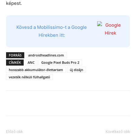
képest.
Kövesd a Mobilissimo-t a Google
Hírekben itt:
FORRÁS
androidheadlines.com
CÍMKÉK
ANC
Google Pixel Buds Pro 2
hosszabb akkumulátor-élettartam
új dizájn
vezeték nélküli fülhallgató
Előző cikk
Következő cikk