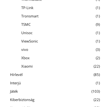
TP-Link
1
Tronsmart
1
TSMC
9
Unisoc
1
ViewSonic
1
vivo
3
Xbox
2
Xiaomi
22
Hírlevél
85
Interjú
1
Játék
103
Kiberbiztonság
22