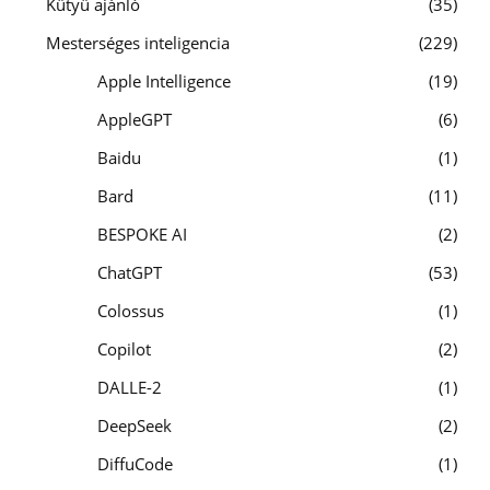
Kütyü ajánló
35
Mesterséges inteligencia
229
Apple Intelligence
19
AppleGPT
6
Baidu
1
Bard
11
BESPOKE AI
2
ChatGPT
53
Colossus
1
Copilot
2
DALLE-2
1
DeepSeek
2
DiffuCode
1