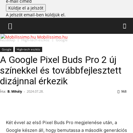
e-mail címed
A jelszót email-ben küldjük el.
Mobilissimo.hu
Kezdőlap
High-tech eszköz
Google
Google
High-tech eszköz
A Google Pixel Buds Pro 2 új
színekkel és továbbfejlesztett
dizájnnal érkezik
Írta:
B. Mihály
-
2024.07.28.
968
Két évvel az első Pixel Buds Pro megjelenése után, a
Google készen áll, hogy bemutassa a második generációs