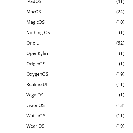
iPadOS
41
MacOS
24
MagicOS
10
Nothing OS
1
One UI
62
OpenKylin
1
OriginOS
1
OxygenOS
19
Realme UI
11
Vega OS
1
visionOS
13
WatchOS
11
Wear OS
19