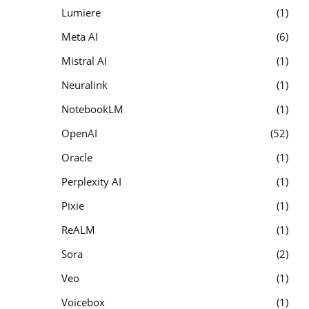
Lumiere
1
Meta AI
6
Mistral AI
1
Neuralink
1
NotebookLM
1
OpenAI
52
Oracle
1
Perplexity AI
1
Pixie
1
ReALM
1
Sora
2
Veo
1
Voicebox
1