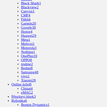
Black Shark
1
Blackview
2
Canyon
1
CMF
4
Fitbit
4
Garmin
20
Google
30
Honor
4
Huawei
29
Meta
1
Mobvoi
1
Motorola
3
Nothing
1
OnePlus
10
OPPO
8
realme
2
Redmi
8
Samsung
40
vivo
1
Xiaomi
28
Online üzlet
8
Chinai
4
eMAG
2
Pénzügyi hírek
3
Robotika
6
Boston Dynamics
1