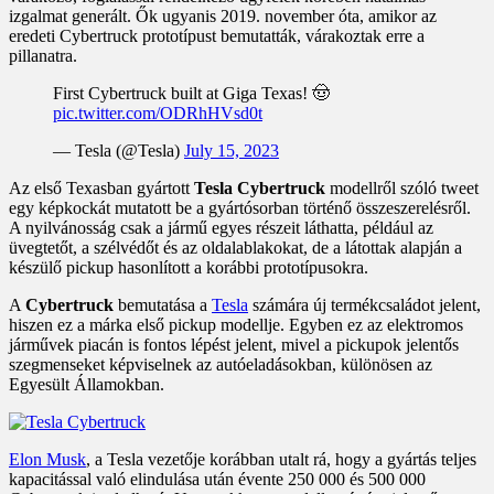
izgalmat generált. Ők ugyanis 2019. november óta, amikor az
eredeti Cybertruck prototípust bemutatták, várakoztak erre a
pillanatra.
First Cybertruck built at Giga Texas! 🤠
pic.twitter.com/ODRhHVsd0t
— Tesla (@Tesla)
July 15, 2023
Az első Texasban gyártott
Tesla Cybertruck
modellről szóló tweet
egy képkockát mutatott be a gyártósorban történő összeszerelésről.
A nyilvánosság csak a jármű egyes részeit láthatta, például az
üvegtetőt, a szélvédőt és az oldalablakokat, de a látottak alapján a
készülő pickup hasonlított a korábbi prototípusokra.
A
Cybertruck
bemutatása a
Tesla
számára új termékcsaládot jelent,
hiszen ez a márka első pickup modellje. Egyben ez az elektromos
járművek piacán is fontos lépést jelent, mivel a pickupok jelentős
szegmenseket képviselnek az autóeladásokban, különösen az
Egyesült Államokban.
Elon Musk
, a Tesla vezetője korábban utalt rá, hogy a gyártás teljes
kapacitással való elindulása után évente 250 000 és 500 000