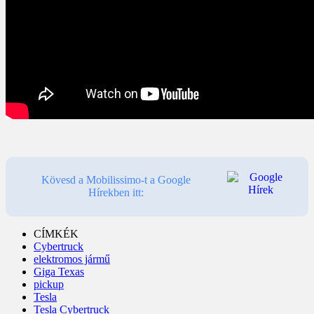
Kövesd a Mobilissimo-t a Google
Hírekben itt:
CÍMKÉK
Cybertruck
elektromos jármű
Giga Texas
pickup
Tesla
Tesla Cybertruck