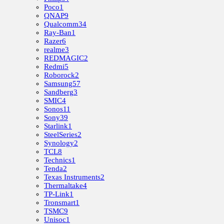
Poco
1
QNAP
9
Qualcomm
34
Ray-Ban
1
Razer
6
realme
3
REDMAGIC
2
Redmi
5
Roborock
2
Samsung
57
Sandberg
3
SMIC
4
Sonos
11
Sony
39
Starlink
1
SteelSeries
2
Synology
2
TCL
8
Technics
1
Tenda
2
Texas Instruments
2
Thermaltake
4
TP-Link
1
Tronsmart
1
TSMC
9
Unisoc
1