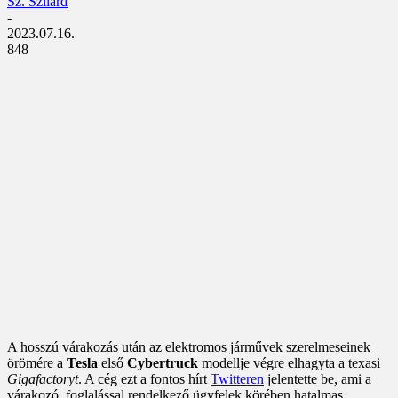
Sz. Szilárd
-
2023.07.16.
848
A hosszú várakozás után az elektromos járművek szerelmeseinek
örömére a
Tesla
első
Cybertruck
modellje végre elhagyta a texasi
Gigafactoryt
. A cég ezt a fontos hírt
Twitteren
jelentette be, ami a
várakozó, foglalással rendelkező ügyfelek körében hatalmas