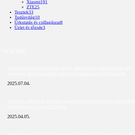
Xiaomi
191
ZTE
25
Tesztek
33
Tudásvilág
10
Űrkutatás és csillagászat
8
Üzlet és tőzsde
3
TESZTEK
A Snapdragon 8 és a Dimensity 9400+ dominálja az Android világát 2025
júniusában; íme a legerősebb telefonok és táblagépek AnTuTu szerint
2025.07.04.
A vivo és a MediaTek dominálta a márciusi AnTuTu toplistát; közel 3 mill
pontszámot ért el a vivo X200 Pro
2025.04.05.
Meglepő fordulat az AnTuTu decemberi toplistáján: a Xiaomi eltűnt, a Re