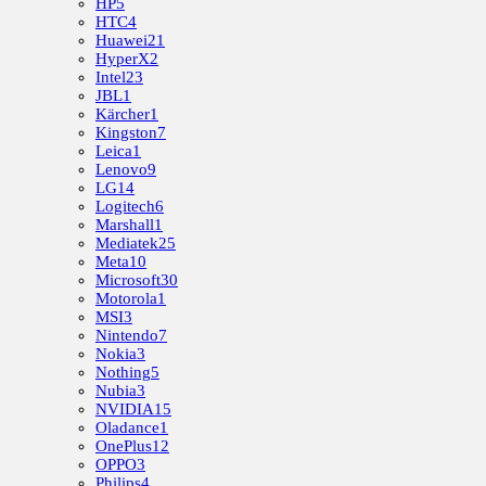
HP
5
HTC
4
Huawei
21
HyperX
2
Intel
23
JBL
1
Kärcher
1
Kingston
7
Leica
1
Lenovo
9
LG
14
Logitech
6
Marshall
1
Mediatek
25
Meta
10
Microsoft
30
Motorola
1
MSI
3
Nintendo
7
Nokia
3
Nothing
5
Nubia
3
NVIDIA
15
Oladance
1
OnePlus
12
OPPO
3
Philips
4