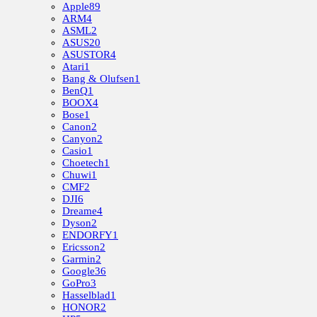
Apple
89
ARM
4
ASML
2
ASUS
20
ASUSTOR
4
Atari
1
Bang & Olufsen
1
BenQ
1
BOOX
4
Bose
1
Canon
2
Canyon
2
Casio
1
Choetech
1
Chuwi
1
CMF
2
DJI
6
Dreame
4
Dyson
2
ENDORFY
1
Ericsson
2
Garmin
2
Google
36
GoPro
3
Hasselblad
1
HONOR
2