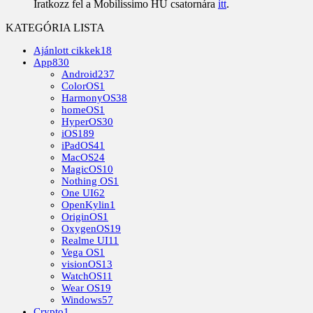
Iratkozz fel a Mobilissimo HU csatornára
itt
.
KATEGÓRIA LISTA
Ajánlott cikkek
18
App
830
Android
237
ColorOS
1
HarmonyOS
38
homeOS
1
HyperOS
30
iOS
189
iPadOS
41
MacOS
24
MagicOS
10
Nothing OS
1
One UI
62
OpenKylin
1
OriginOS
1
OxygenOS
19
Realme UI
11
Vega OS
1
visionOS
13
WatchOS
11
Wear OS
19
Windows
57
Crypto
1