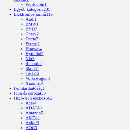
Worldcoin
1
Egyéb kategória
235
Elektromos jármű
116
Audi
1
BMW
1
BYD
7
Chery
2
Dacia
7
Ferrari
2
Huawei
4
Hyundai
2
Nio
3
Renault
2
Skoda
1
Tesla
12
Volkswagen
3
Xiaomi
14
Fenntarthatóság
1
Film és sorozat
33
High-tech eszköz
662
Acer
4
ADATA
1
Amazon
5
AMD
11
Anker
3
AOC
3