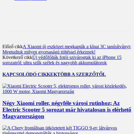
Előző cikk
A Xiaomi új eszközei megkapták a kínai 3C tanúsítványt;
Megtudtuk milyen gyorsaságú töltéssel érkeznek!
Következő cikk
Új védőfóliák fotói szivárogtak ki az iPhone 15
sorozatról: ultra szűk szélek és nagyobb akkumulátorok
KAPCSOLÓDÓ CIKKEK
TÖBB A SZERZŐTŐL
Négy Xiaomi roller, négyféle városi rutinhoz; Az
Electric Scooter 5 sorozat már hivatalosan is elérhető
Magyarországon