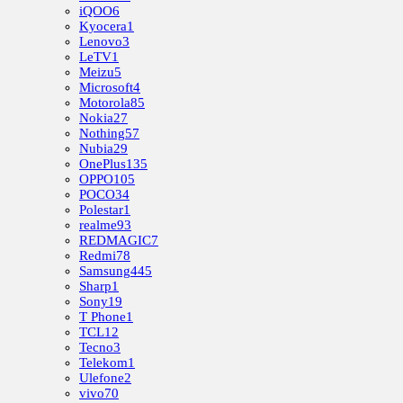
iQOO
6
Kyocera
1
Lenovo
3
LeTV
1
Meizu
5
Microsoft
4
Motorola
85
Nokia
27
Nothing
57
Nubia
29
OnePlus
135
OPPO
105
POCO
34
Polestar
1
realme
93
REDMAGIC
7
Redmi
78
Samsung
445
Sharp
1
Sony
19
T Phone
1
TCL
12
Tecno
3
Telekom
1
Ulefone
2
vivo
70