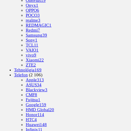
OnePlus
19
Onyx
1
OPPO
6
POCO
3
realme
3
REDMAGIC
1
Redmi
7
Samsung
39
Sony
1
TCL
11
VAIO
1
vivo
9
Xiaomi
22
ZTE
2
Tehnológia
169
Telefon
(2 106)
Apple
313
ASUS
34
Blackview
3
CMF
8
Fujitsu
1
Google
159
HMD Global
20
Honor
114
HTC
4
Huawei
148
Infinix
11