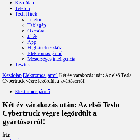
Kezdőlap
Telefon
Tech Hírek
Telefon
Táblagép
Okosóra
Játék
App
High-tech eszköz
Elektromos jármű
Mesterséges inteligencia
Tesztek
Kezdőlap
Elektromos jármű
Két év várakozás után: Az első Tesla
Cybertruck végre legördült a gyártósorról!
Elektromos jármű
Két év várakozás után: Az első Tesla
Cybertruck végre legördült a
gyártósorról!
Írta: