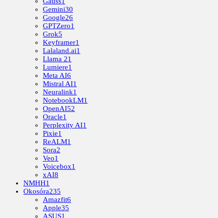
Gauss
1
Gemini
30
Google
26
GPTZero
1
Grok
5
Keyframer
1
Lalaland.ai
1
Llama 2
1
Lumiere
1
Meta AI
6
Mistral AI
1
Neuralink
1
NotebookLM
1
OpenAI
52
Oracle
1
Perplexity AI
1
Pixie
1
ReALM
1
Sora
2
Veo
1
Voicebox
1
xAI
8
NMHH
1
Okosóra
235
Amazfit
6
Apple
35
ASUS
1