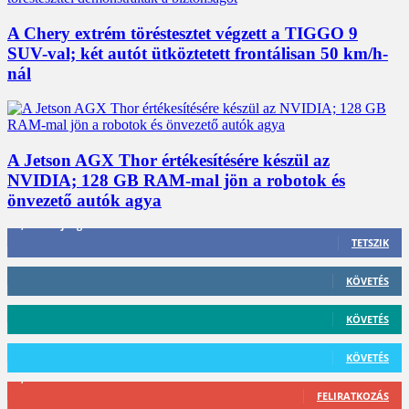
A Chery extrém töréstesztet végzett a TIGGO 9
SUV-val; két autót ütköztetett frontálisan 50 km/h-
nál
A Jetson AGX Thor értékesítésére készül az
NVIDIA; 128 GB RAM-mal jön a robotok és
önvezető autók agya
3,452
Rajongók
TETSZIK
412
Követő
KÖVETÉS
59
Követő
KÖVETÉS
101
Követő
KÖVETÉS
2,589
Feliratkozó
FELIRATKOZÁS