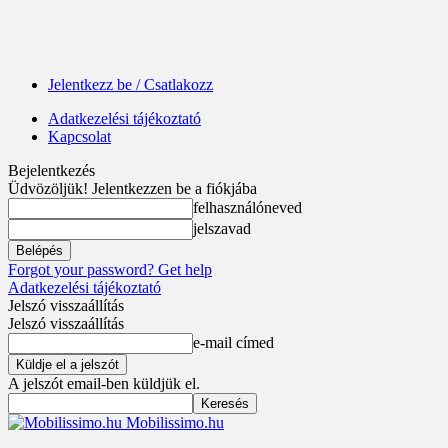
Jelentkezz be / Csatlakozz
Adatkezelési tájékoztató
Kapcsolat
Bejelentkezés
Üdvözöljük! Jelentkezzen be a fiókjába
felhasználóneved
jelszavad
Forgot your password? Get help
Adatkezelési tájékoztató
Jelszó visszaállítás
Jelszó visszaállítás
e-mail címed
A jelszót email-ben küldjük el.
Mobilissimo.hu