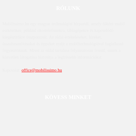
RÓLUNK
Mobilissimo.hu egy magyar technológiai hírportál, amely főként mobil
eszközökre, például okostelefonokra, táblagépekre és kapcsolódó
kiegészítőkre összpontosít. Az oldal értékeléseket, híreket,
összehasonlításokat és tippeket nyújt a mobiltechnológiával foglalkozó
fogyasztóknak. Mivel az oldal tartalma folyamatosan frissül, ennek a
közvetlen látogatása biztosítja a legfrissebb információkat.
Kapcsolat:
office@mobilissimo.hu
KÖVESS MINKET