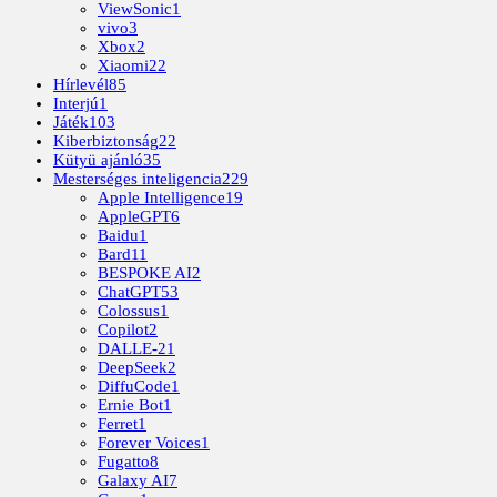
ViewSonic
1
vivo
3
Xbox
2
Xiaomi
22
Hírlevél
85
Interjú
1
Játék
103
Kiberbiztonság
22
Kütyü ajánló
35
Mesterséges inteligencia
229
Apple Intelligence
19
AppleGPT
6
Baidu
1
Bard
11
BESPOKE AI
2
ChatGPT
53
Colossus
1
Copilot
2
DALLE-2
1
DeepSeek
2
DiffuCode
1
Ernie Bot
1
Ferret
1
Forever Voices
1
Fugatto
8
Galaxy AI
7