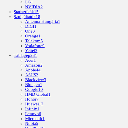
LG
1
NVIDIA
2
Statisztikák
15
Szolgáltatók
18
Antenna Hungária
1
DIGI
1
One
3
Orange
1
Telekom
5
Vodafone
9
Yettel
3
Táblagép
231
Acer
1
Amazon
2
Apple
44
ASUS
2
Blackview
3
Bluegen
1
Google
10
HMD Global
1
Honor
7
Huawei
17
Infinix
1
Lenovo
6
Microsoft
1
Nubia
5