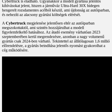
Cybertruck is eladható. Ugyanakkor a modell gyártása jelentős
kihívásokat jelent, hiszen a járműváz Ultra-Hard 30X hidegen
hengerelt rozsdamentes acélból készül, ami újdonság az autóiparban,
és nehezíti az alacsony gyártási költségek elérését.
A
Cybertruck
megjelenése jelentősen eltér az autóiparban
megszokottaktól, ami szintén hozzájárulhat a modell
figyelemfelkeltő hatásához. Az átadó esemény várhatóan 2023
szeptemberében kerül megrendezésre, azonban a nagy volumenű
gyártás csak 2024-ben várható. Tekintettel az állítólagosan 1,6 millió
előrendelésre, a gyártás beindítása jelentős nyomást gyakorolhat a
cég működésére.