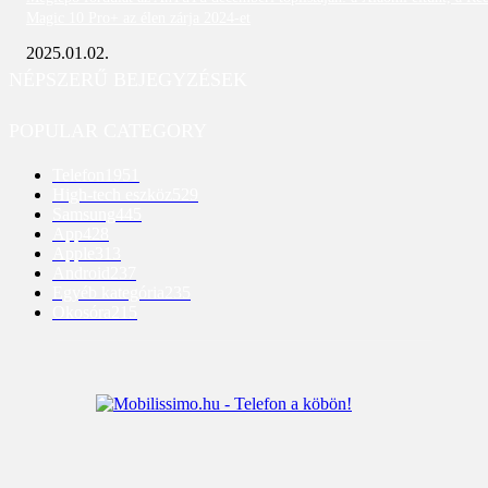
Magic 10 Pro+ az élen zárja 2024-et
2025.01.02.
NÉPSZERŰ BEJEGYZÉSEK
POPULAR CATEGORY
Telefon
1951
High-tech eszköz
529
Samsung
445
App
428
Apple
313
Android
237
Egyéb kategória
235
Okosóra
215