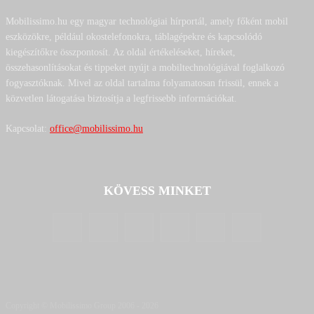
Mobilissimo.hu egy magyar technológiai hírportál, amely főként mobil
eszközökre, például okostelefonokra, táblagépekre és kapcsolódó
kiegészítőkre összpontosít. Az oldal értékeléseket, híreket,
összehasonlításokat és tippeket nyújt a mobiltechnológiával foglalkozó
fogyasztóknak. Mivel az oldal tartalma folyamatosan frissül, ennek a
közvetlen látogatása biztosítja a legfrissebb információkat.
Kapcsolat:
office@mobilissimo.hu
KÖVESS MINKET
Copyright © Mobilissimo Group 2006 - 2026