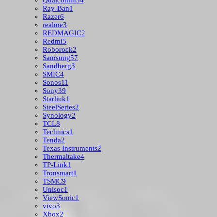
Qualcomm
34
Ray-Ban
1
Razer
6
realme
3
REDMAGIC
2
Redmi
5
Roborock
2
Samsung
57
Sandberg
3
SMIC
4
Sonos
11
Sony
39
Starlink
1
SteelSeries
2
Synology
2
TCL
8
Technics
1
Tenda
2
Texas Instruments
2
Thermaltake
4
TP-Link
1
Tronsmart
1
TSMC
9
Unisoc
1
ViewSonic
1
vivo
3
Xbox
2