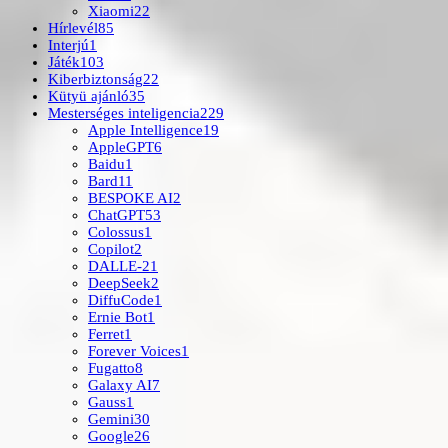
Xiaomi
22
Hírlevél
85
Interjú
1
Játék
103
Kiberbiztonság
22
Kütyü ajánló
35
Mesterséges inteligencia
229
Apple Intelligence
19
AppleGPT
6
Baidu
1
Bard
11
BESPOKE AI
2
ChatGPT
53
Colossus
1
Copilot
2
DALLE-2
1
DeepSeek
2
DiffuCode
1
Ernie Bot
1
Ferret
1
Forever Voices
1
Fugatto
8
Galaxy AI
7
Gauss
1
Gemini
30
Google
26