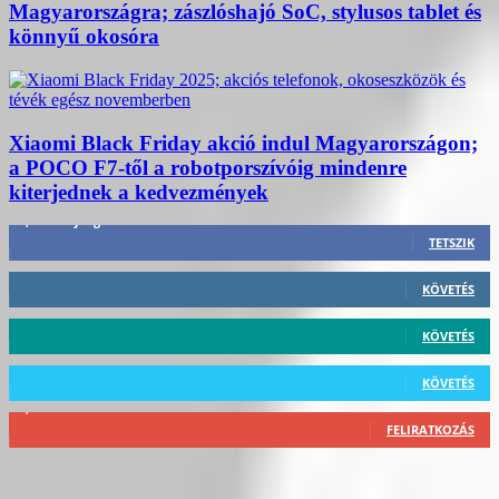
Magyarországra; zászlóshajó SoC, stylusos tablet és
könnyű okosóra
Xiaomi Black Friday akció indul Magyarországon;
a POCO F7-től a robotporszívóig mindenre
kiterjednek a kedvezmények
3,452
Rajongók
TETSZIK
412
Követő
KÖVETÉS
59
Követő
KÖVETÉS
101
Követő
KÖVETÉS
2,589
Feliratkozó
FELIRATKOZÁS