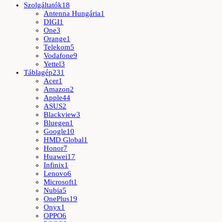
Szolgáltatók
18
Antenna Hungária
1
DIGI
1
One
3
Orange
1
Telekom
5
Vodafone
9
Yettel
3
Táblagép
231
Acer
1
Amazon
2
Apple
44
ASUS
2
Blackview
3
Bluegen
1
Google
10
HMD Global
1
Honor
7
Huawei
17
Infinix
1
Lenovo
6
Microsoft
1
Nubia
5
OnePlus
19
Onyx
1
OPPO
6