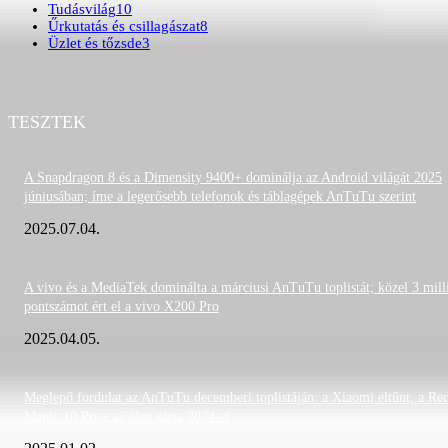
Tudásvilág
10
Űrkutatás és csillagászat
8
Üzlet és tőzsde
3
TESZTEK
A Snapdragon 8 és a Dimensity 9400+ dominálja az Android világát 2025
júniusában; íme a legerősebb telefonok és táblagépek AnTuTu szerint
2025.07.04.
A vivo és a MediaTek dominálta a márciusi AnTuTu toplistát; közel 3 mill
pontszámot ért el a vivo X200 Pro
2025.04.05.
Meglepő fordulat az AnTuTu decemberi toplistáján: a Xiaomi eltűnt, a Re
Magic 10 Pro+ az élen zárja 2024-et