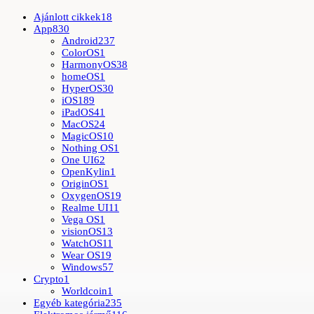
Ajánlott cikkek
18
App
830
Android
237
ColorOS
1
HarmonyOS
38
homeOS
1
HyperOS
30
iOS
189
iPadOS
41
MacOS
24
MagicOS
10
Nothing OS
1
One UI
62
OpenKylin
1
OriginOS
1
OxygenOS
19
Realme UI
11
Vega OS
1
visionOS
13
WatchOS
11
Wear OS
19
Windows
57
Crypto
1
Worldcoin
1
Egyéb kategória
235