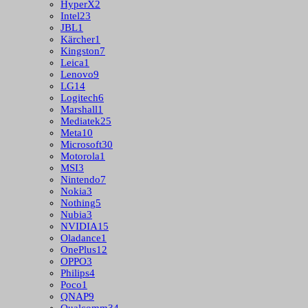
HyperX
2
Intel
23
JBL
1
Kärcher
1
Kingston
7
Leica
1
Lenovo
9
LG
14
Logitech
6
Marshall
1
Mediatek
25
Meta
10
Microsoft
30
Motorola
1
MSI
3
Nintendo
7
Nokia
3
Nothing
5
Nubia
3
NVIDIA
15
Oladance
1
OnePlus
12
OPPO
3
Philips
4
Poco
1
QNAP
9