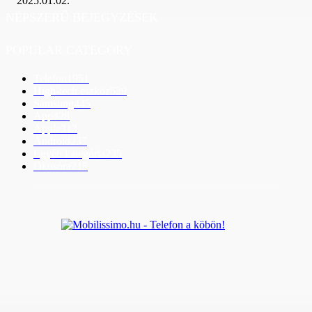
2025.01.02.
NÉPSZERŰ BEJEGYZÉSEK
POPULAR CATEGORY
Telefon
1951
High-tech eszköz
529
Samsung
445
App
428
Apple
313
Android
237
Egyéb kategória
235
Okosóra
215