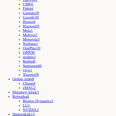
CMF
4
Fitbit
4
Garmin
20
Google
30
Honor
4
Huawei
29
Meta
1
Mobvoi
1
Motorola
3
Nothing
1
OnePlus
10
OPPO
8
realme
2
Redmi
8
Samsung
40
vivo
1
Xiaomi
28
Online üzlet
8
Chinai
4
eMAG
2
Pénzügyi hírek
3
Robotika
6
Boston Dynamics
1
LG
1
NVIDIA
2
Statisztikák
15