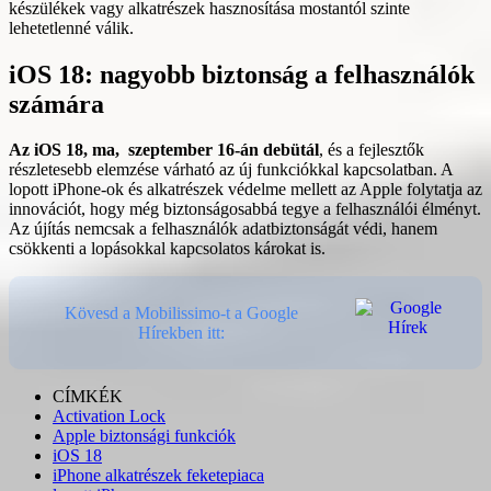
készülékek vagy alkatrészek hasznosítása mostantól szinte
lehetetlenné válik.
iOS 18: nagyobb biztonság a felhasználók
számára
Az iOS 18, ma, szeptember 16-án debütál
, és a fejlesztők
részletesebb elemzése várható az új funkciókkal kapcsolatban. A
lopott iPhone-ok és alkatrészek védelme mellett az Apple folytatja az
innovációt, hogy még biztonságosabbá tegye a felhasználói élményt.
Az újítás nemcsak a felhasználók adatbiztonságát védi, hanem
csökkenti a lopásokkal kapcsolatos károkat is.
Kövesd a Mobilissimo-t a Google
Hírekben itt:
CÍMKÉK
Activation Lock
Apple biztonsági funkciók
iOS 18
iPhone alkatrészek feketepiaca