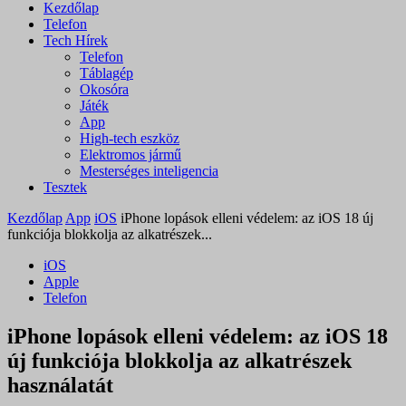
Kezdőlap
Telefon
Tech Hírek
Telefon
Táblagép
Okosóra
Játék
App
High-tech eszköz
Elektromos jármű
Mesterséges inteligencia
Tesztek
Kezdőlap
App
iOS
iPhone lopások elleni védelem: az iOS 18 új
funkciója blokkolja az alkatrészek...
iOS
Apple
Telefon
iPhone lopások elleni védelem: az iOS 18
új funkciója blokkolja az alkatrészek
használatát