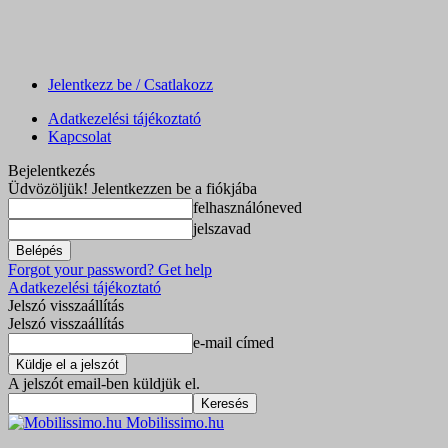
Jelentkezz be / Csatlakozz
Adatkezelési tájékoztató
Kapcsolat
Bejelentkezés
Üdvözöljük! Jelentkezzen be a fiókjába
felhasználóneved
jelszavad
Forgot your password? Get help
Adatkezelési tájékoztató
Jelszó visszaállítás
Jelszó visszaállítás
e-mail címed
A jelszót email-ben küldjük el.
Mobilissimo.hu