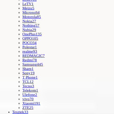
LeTV
1
Meizu
5
Microsoft
4
Motorola
85
Nokia
27
Nothing
57
Nubia
29
OnePlus
135
OPPO
105
POCO
34
Polestar
1
realme
93
REDMAGIC
7
Redmi
78
Samsung
445
Sharp
1
Sony
19
T Phone
1
TCL
12
Tecno
3
Telekom
1
Ulefone
2
vivo
70
Xiaomi
191
ZTE
25
Tesztek
33