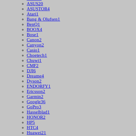
ASUS
20
ASUSTOR
4
Atari
1
Bang & Olufsen
1
BenQ
1
BOOX
4
Bose
1
Canon
2
Canyon
2
Casio
1
Choetech
1
Chuwi
1
CMF
2
DJI
6
Dreame
4
Dyson
2
ENDORFY
1
Ericsson
2
Garmin
2
Google
36
GoPro
3
Hasselblad
1
HONOR
2
HP
5
HTC
4
Huawei
21