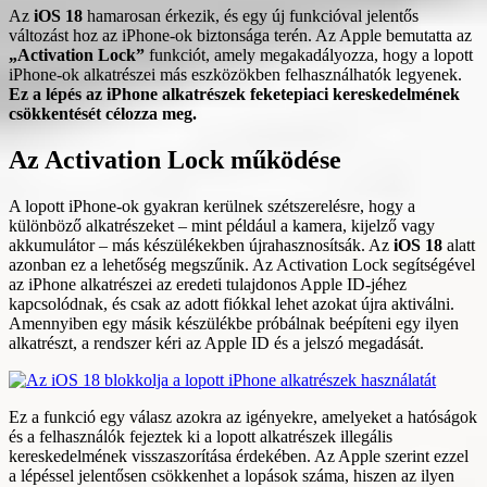
Az
iOS 18
hamarosan érkezik, és egy új funkcióval jelentős
változást hoz az iPhone-ok biztonsága terén. Az Apple bemutatta az
„Activation Lock”
funkciót, amely megakadályozza, hogy a lopott
iPhone-ok alkatrészei más eszközökben felhasználhatók legyenek.
Ez a lépés az iPhone alkatrészek feketepiaci kereskedelmének
csökkentését célozza meg.
Az Activation Lock működése
A lopott iPhone-ok gyakran kerülnek szétszerelésre, hogy a
különböző alkatrészeket – mint például a kamera, kijelző vagy
akkumulátor – más készülékekben újrahasznosítsák. Az
iOS 18
alatt
azonban ez a lehetőség megszűnik. Az Activation Lock segítségével
az iPhone alkatrészei az eredeti tulajdonos Apple ID-jéhez
kapcsolódnak, és csak az adott fiókkal lehet azokat újra aktiválni.
Amennyiben egy másik készülékbe próbálnak beépíteni egy ilyen
alkatrészt, a rendszer kéri az Apple ID és a jelszó megadását.
Ez a funkció egy válasz azokra az igényekre, amelyeket a hatóságok
és a felhasználók fejeztek ki a lopott alkatrészek illegális
kereskedelmének visszaszorítása érdekében. Az Apple szerint ezzel
a lépéssel jelentősen csökkenhet a lopások száma, hiszen az ilyen