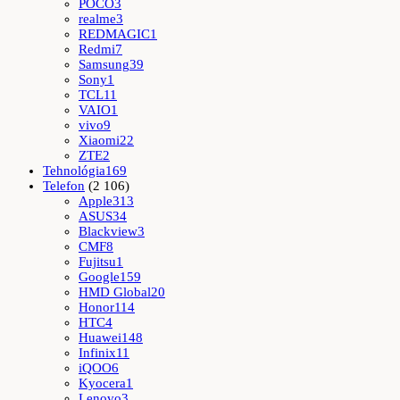
POCO
3
realme
3
REDMAGIC
1
Redmi
7
Samsung
39
Sony
1
TCL
11
VAIO
1
vivo
9
Xiaomi
22
ZTE
2
Tehnológia
169
Telefon
(2 106)
Apple
313
ASUS
34
Blackview
3
CMF
8
Fujitsu
1
Google
159
HMD Global
20
Honor
114
HTC
4
Huawei
148
Infinix
11
iQOO
6
Kyocera
1
Lenovo
3