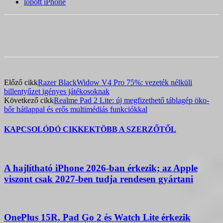
lopott iPhone
Előző cikk
Razer BlackWidow V4 Pro 75%: vezeték nélküli
billentyűzet igényes játékosoknak
Következő cikk
Realme Pad 2 Lite: új megfizethető táblagép öko-
bőr hátlappal és erős multimédiás funkciókkal
KAPCSOLÓDÓ CIKKEK
TÖBB A SZERZŐTŐL
A hajlítható iPhone 2026-ban érkezik; az Apple
viszont csak 2027-ben tudja rendesen gyártani
OnePlus 15R, Pad Go 2 és Watch Lite érkezik