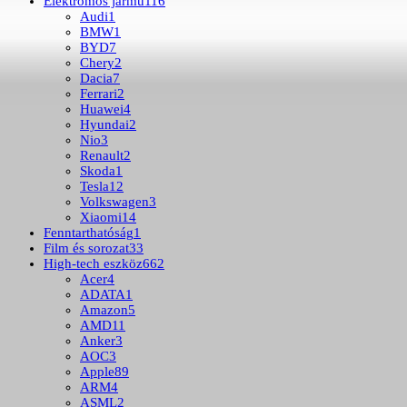
Elektromos jármű
116
Audi
1
BMW
1
BYD
7
Chery
2
Dacia
7
Ferrari
2
Huawei
4
Hyundai
2
Nio
3
Renault
2
Skoda
1
Tesla
12
Volkswagen
3
Xiaomi
14
Fenntarthatóság
1
Film és sorozat
33
High-tech eszköz
662
Acer
4
ADATA
1
Amazon
5
AMD
11
Anker
3
AOC
3
Apple
89
ARM
4
ASML
2