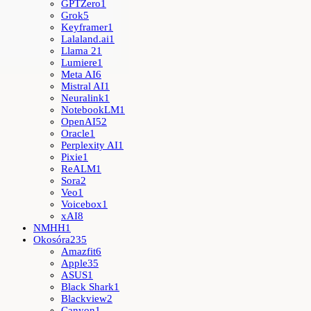
GPTZero
1
Grok
5
Keyframer
1
Lalaland.ai
1
Llama 2
1
Lumiere
1
Meta AI
6
Mistral AI
1
Neuralink
1
NotebookLM
1
OpenAI
52
Oracle
1
Perplexity AI
1
Pixie
1
ReALM
1
Sora
2
Veo
1
Voicebox
1
xAI
8
NMHH
1
Okosóra
235
Amazfit
6
Apple
35
ASUS
1
Black Shark
1
Blackview
2
Canyon
1