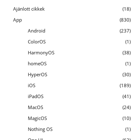
Ajánlott cikkek
18
App
830
Android
237
ColorOS
1
HarmonyOS
38
homeOS
1
HyperOS
30
iOS
189
iPadOS
41
MacOS
24
MagicOS
10
Nothing OS
1