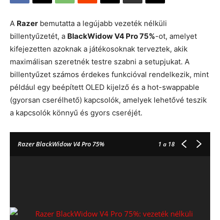
A
Razer
bemutatta a legújabb vezeték nélküli
billentyűzetét, a
BlackWidow V4 Pro 75%
-ot, amelyet
kifejezetten azoknak a játékosoknak terveztek, akik
maximálisan szeretnék testre szabni a setupjukat. A
billentyűzet számos érdekes funkcióval rendelkezik, mint
például egy beépített OLED kijelző és a hot-swappable
(gyorsan cserélhető) kapcsolók, amelyek lehetővé teszik
a kapcsolók könnyű és gyors cseréjét.
Razer BlackWidow V4 Pro 75%
1
a 18