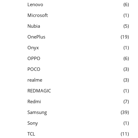
Lenovo
6
Microsoft
1
Nubia
5
OnePlus
19
Onyx
1
OPPO
6
POCO
3
realme
3
REDMAGIC
1
Redmi
7
Samsung
39
Sony
1
TCL
11