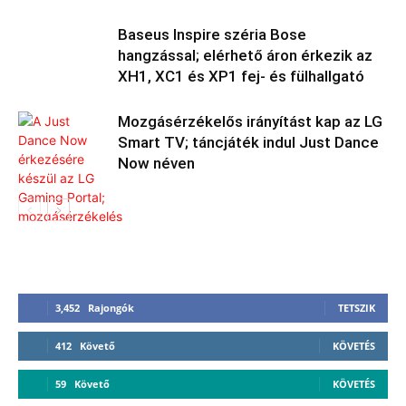
Baseus Inspire széria Bose
hangzással; elérhető áron érkezik az
XH1, XC1 és XP1 fej- és fülhallgató
Mozgásérzékelős irányítást kap az LG
Smart TV; táncjáték indul Just Dance
Now néven
3,452
Rajongók
TETSZIK
412
Követő
KÖVETÉS
59
Követő
KÖVETÉS