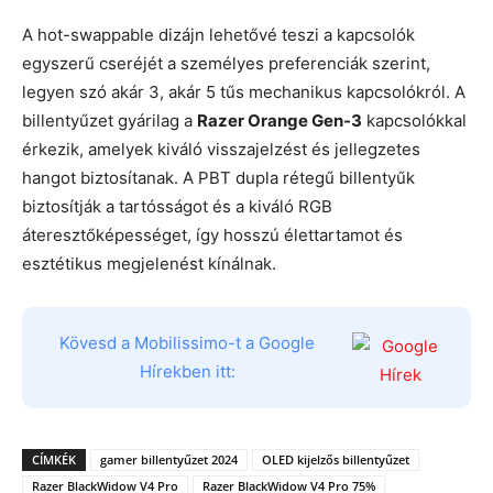
A hot-swappable dizájn lehetővé teszi a kapcsolók
egyszerű cseréjét a személyes preferenciák szerint,
legyen szó akár 3, akár 5 tűs mechanikus kapcsolókról. A
billentyűzet gyárilag a
Razer Orange Gen-3
kapcsolókkal
érkezik, amelyek kiváló visszajelzést és jellegzetes
hangot biztosítanak. A PBT dupla rétegű billentyűk
biztosítják a tartósságot és a kiváló RGB
áteresztőképességet, így hosszú élettartamot és
esztétikus megjelenést kínálnak.
Kövesd a Mobilissimo-t a Google
Hírekben itt:
CÍMKÉK
gamer billentyűzet 2024
OLED kijelzős billentyűzet
Razer BlackWidow V4 Pro
Razer BlackWidow V4 Pro 75%