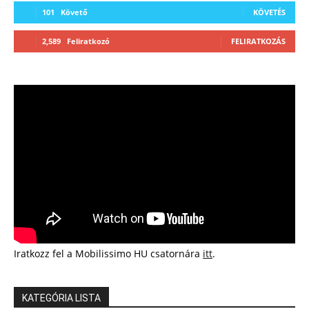
101
Követő
KÖVETÉS
2,589
Feliratkozó
FELIRATKOZÁS
Iratkozz fel a Mobilissimo HU csatornára
itt
.
KATEGÓRIA LISTA