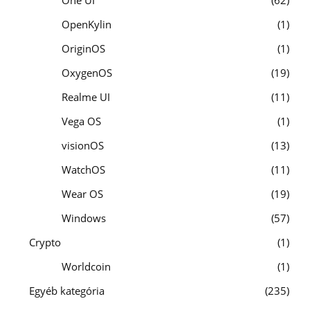
One UI
62
OpenKylin
1
OriginOS
1
OxygenOS
19
Realme UI
11
Vega OS
1
visionOS
13
WatchOS
11
Wear OS
19
Windows
57
Crypto
1
Worldcoin
1
Egyéb kategória
235