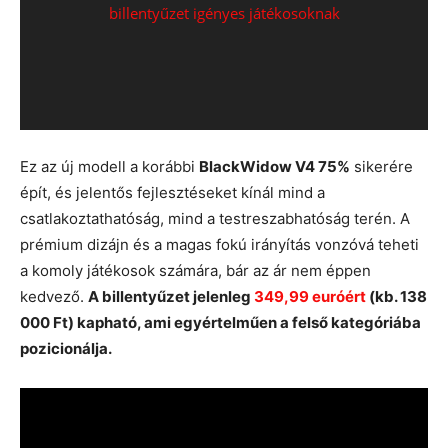
Ez az új modell a korábbi
BlackWidow V4 75%
sikerére
épít, és jelentős fejlesztéseket kínál mind a
csatlakoztathatóság, mind a testreszabhatóság terén. A
prémium dizájn és a magas fokú irányítás vonzóvá teheti
a komoly játékosok számára, bár az ár nem éppen
kedvező.
A billentyűzet jelenleg
349,99 euróért
(kb. 138
000 Ft) kapható, ami egyértelműen a felső kategóriába
pozicionálja.