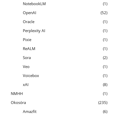
NotebookLM
1
OpenAI
52
Oracle
1
Perplexity AI
1
Pixie
1
ReALM
1
Sora
2
Veo
1
Voicebox
1
xAI
8
NMHH
1
Okosóra
235
Amazfit
6