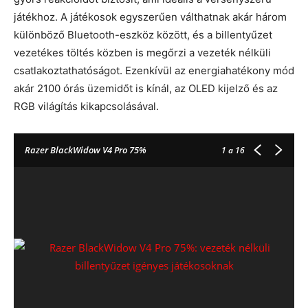
játékhoz. A játékosok egyszerűen válthatnak akár három
különböző Bluetooth-eszköz között, és a billentyűzet
vezetékes töltés közben is megőrzi a vezeték nélküli
csatlakoztathatóságot. Ezenkívül az energiahatékony mód
akár 2100 órás üzemidőt is kínál, az OLED kijelző és az
RGB világítás kikapcsolásával.
Razer BlackWidow V4 Pro 75%
1
a 16