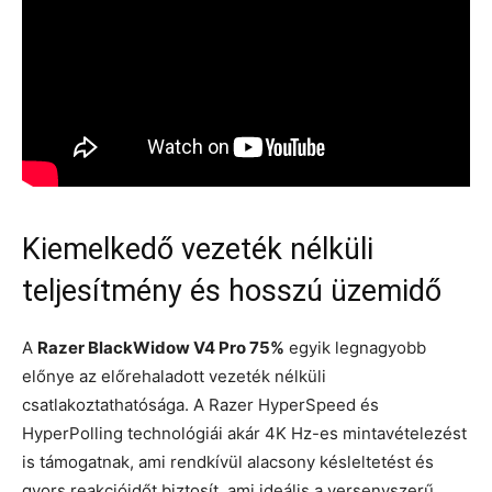
Kiemelkedő vezeték nélküli
teljesítmény és hosszú üzemidő
A
Razer BlackWidow V4 Pro 75%
egyik legnagyobb
előnye az előrehaladott vezeték nélküli
csatlakoztathatósága. A Razer HyperSpeed és
HyperPolling technológiái akár 4K Hz-es mintavételezést
is támogatnak, ami rendkívül alacsony késleltetést és
gyors reakcióidőt biztosít, ami ideális a versenyszerű