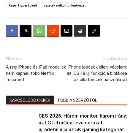
Razer HyperSpeed
vezeték nélküli billentyűzet
Előző cikk
Következő cikk
A régi iPhone és iPad modellek
iPhone lopások elleni védelem:
nem kapnak több Netflix
az iOS 18 új funkciója blokkolja
frissítést
az alkatrészek használatát
KAPCSOLÓDÓ CIKKEK
TÖBB A SZERZŐTŐL
CES 2026: Három monitor, három irány:
az LG UltraGear evo sorozat
újradefiniálja az 5K gaming kategóriát