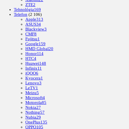
ZTE
2
Tehnológia
169
Telefon
(2 106)
Apple
313
ASUS
34
Blackview
3
CMF
8
Fujitsu
1
Google
159
HMD Global
20
Honor
114
HTC
4
Huawei
148
Infinix
11
iQOO
6
Kyocera
1
Lenovo
3
LeTV
1
Meizu
5
Microsoft
4
Motorola
85
Nokia
27
Nothing
57
Nubia
29
OnePlus
135
OPPO
105