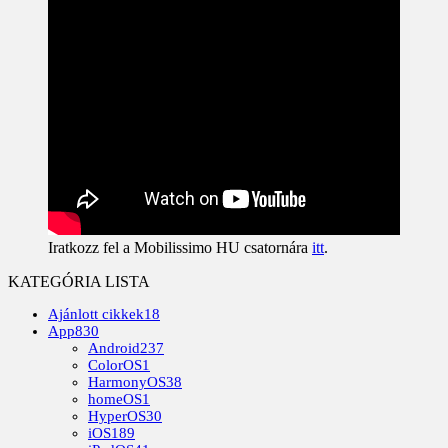
Iratkozz fel a Mobilissimo HU csatornára
itt
.
KATEGÓRIA LISTA
Ajánlott cikkek
18
App
830
Android
237
ColorOS
1
HarmonyOS
38
homeOS
1
HyperOS
30
iOS
189