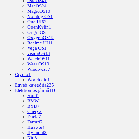
iPadOS
41
MacOS
24
MagicOS
10
Nothing OS
1
One UI
62
OpenKylin
1
OriginOS
1
OxygenOS
19
Realme UI
11
Vega OS
1
visionOS
13
WatchOS
11
Wear OS
19
Windows
57
Crypto
1
Worldcoin
1
Egyéb kategória
235
Elektromos jármű
116
Audi
1
BMW
1
BYD
7
Chery
2
Dacia
7
Ferrari
2
Huawei
4
Hyundai
2
Nio
3