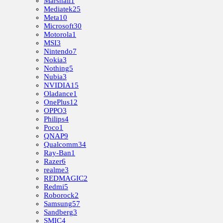
Marshall
1
Mediatek
25
Meta
10
Microsoft
30
Motorola
1
MSI
3
Nintendo
7
Nokia
3
Nothing
5
Nubia
3
NVIDIA
15
Oladance
1
OnePlus
12
OPPO
3
Philips
4
Poco
1
QNAP
9
Qualcomm
34
Ray-Ban
1
Razer
6
realme
3
REDMAGIC
2
Redmi
5
Roborock
2
Samsung
57
Sandberg
3
SMIC
4