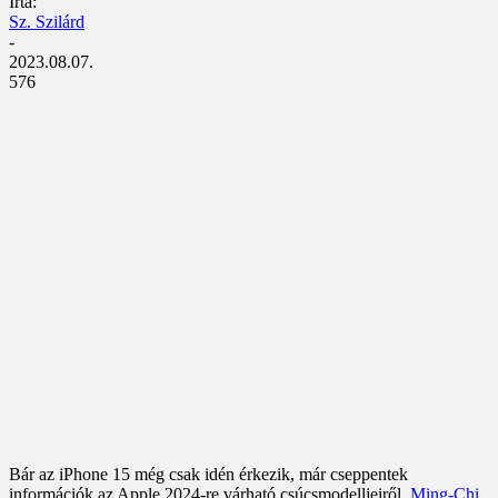
Írta:
Sz. Szilárd
-
2023.08.07.
576
Bár az iPhone 15 még csak idén érkezik, már cseppentek
információk az Apple 2024-re várható csúcsmodelljeiről.
Ming-Chi