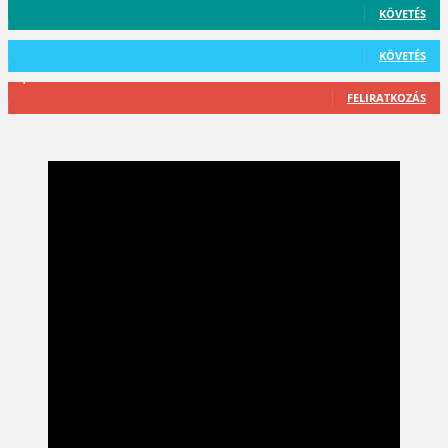
KÖVETÉS
101
Követő
KÖVETÉS
2,589
Feliratkozó
FELIRATKOZÁS