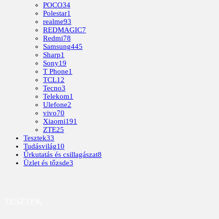
POCO
34
Polestar
1
realme
93
REDMAGIC
7
Redmi
78
Samsung
445
Sharp
1
Sony
19
T Phone
1
TCL
12
Tecno
3
Telekom
1
Ulefone
2
vivo
70
Xiaomi
191
ZTE
25
Tesztek
33
Tudásvilág
10
Űrkutatás és csillagászat
8
Üzlet és tőzsde
3
TESZTEK