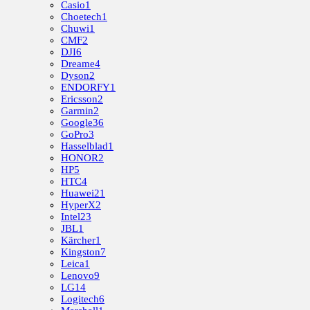
Casio
1
Choetech
1
Chuwi
1
CMF
2
DJI
6
Dreame
4
Dyson
2
ENDORFY
1
Ericsson
2
Garmin
2
Google
36
GoPro
3
Hasselblad
1
HONOR
2
HP
5
HTC
4
Huawei
21
HyperX
2
Intel
23
JBL
1
Kärcher
1
Kingston
7
Leica
1
Lenovo
9
LG
14
Logitech
6