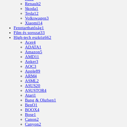
Renault
2
Skoda
1
Tesla
12
Volkswagen
3
Xiaomi
14
Fenntarthatóság
1
Film és sorozat
33
High-tech eszköz
662
Acer
4
ADATA
1
Amazon
5
AMD
11
Anker
3
AOC
3
Apple
89
ARM
4
ASML
2
ASUS
20
ASUSTOR
4
Atari
1
Bang & Olufsen
1
BenQ
1
BOOX
4
Bose
1
Canon
2
Canyon
2