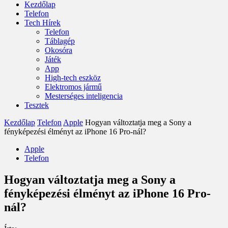
Kezdőlap
Telefon
Tech Hírek
Telefon
Táblagép
Okosóra
Játék
App
High-tech eszköz
Elektromos jármű
Mesterséges inteligencia
Tesztek
Kezdőlap
Telefon
Apple
Hogyan változtatja meg a Sony a
fényképezési élményt az iPhone 16 Pro-nál?
Apple
Telefon
Hogyan változtatja meg a Sony a
fényképezési élményt az iPhone 16 Pro-
nál?