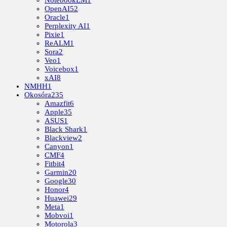
OpenAI
52
Oracle
1
Perplexity AI
1
Pixie
1
ReALM
1
Sora
2
Veo
1
Voicebox
1
xAI
8
NMHH
1
Okosóra
235
Amazfit
6
Apple
35
ASUS
1
Black Shark
1
Blackview
2
Canyon
1
CMF
4
Fitbit
4
Garmin
20
Google
30
Honor
4
Huawei
29
Meta
1
Mobvoi
1
Motorola
3