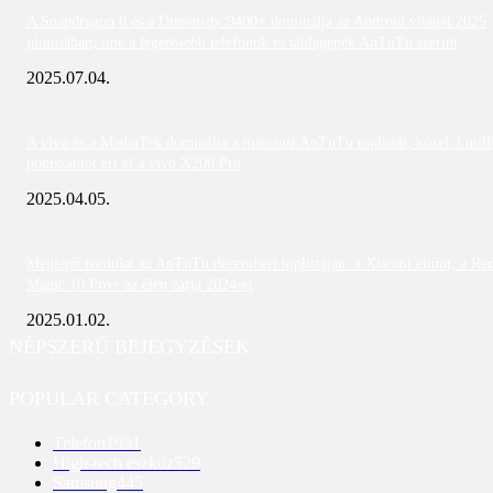
A Snapdragon 8 és a Dimensity 9400+ dominálja az Android világát 2025
júniusában; íme a legerősebb telefonok és táblagépek AnTuTu szerint
2025.07.04.
A vivo és a MediaTek dominálta a márciusi AnTuTu toplistát; közel 3 mill
pontszámot ért el a vivo X200 Pro
2025.04.05.
Meglepő fordulat az AnTuTu decemberi toplistáján: a Xiaomi eltűnt, a Re
Magic 10 Pro+ az élen zárja 2024-et
2025.01.02.
NÉPSZERŰ BEJEGYZÉSEK
POPULAR CATEGORY
Telefon
1951
High-tech eszköz
529
Samsung
445