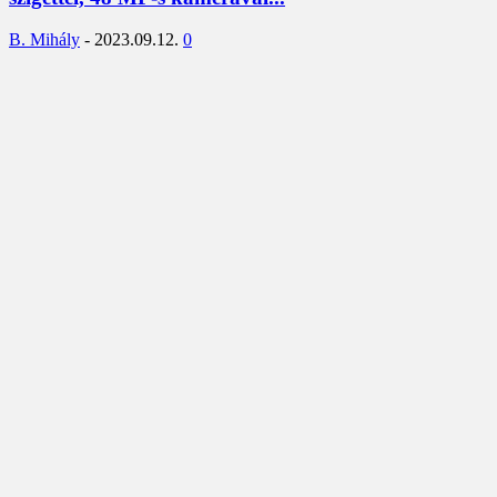
B. Mihály
-
2023.09.12.
0