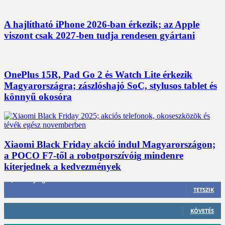
A hajlítható iPhone 2026-ban érkezik; az Apple
viszont csak 2027-ben tudja rendesen gyártani
OnePlus 15R, Pad Go 2 és Watch Lite érkezik
Magyarországra; zászlóshajó SoC, stylusos tablet és
könnyű okosóra
Xiaomi Black Friday akció indul Magyarországon;
a POCO F7-től a robotporszívóig mindenre
kiterjednek a kedvezmények
3,452
Rajongók
TETSZIK
412
Követő
KÖVETÉS
59
Követő