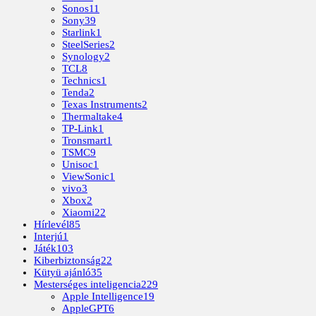
Sonos
11
Sony
39
Starlink
1
SteelSeries
2
Synology
2
TCL
8
Technics
1
Tenda
2
Texas Instruments
2
Thermaltake
4
TP-Link
1
Tronsmart
1
TSMC
9
Unisoc
1
ViewSonic
1
vivo
3
Xbox
2
Xiaomi
22
Hírlevél
85
Interjú
1
Játék
103
Kiberbiztonság
22
Kütyü ajánló
35
Mesterséges inteligencia
229
Apple Intelligence
19
AppleGPT
6