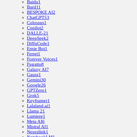
Baidu
1
Bard
11
BESPOKE AI
2
ChatGPT
53
Colossus
1
Copilot
2
DALLE-2
1
DeepSeek
2
DiffuCode
1
Ernie Bot
1
Ferret
1
Forever Voices
1
Fugatto
8
Galaxy AI
7
Gauss
1
Gemini
30
Google
26
GPTZero
1
Grok
5
Keyframer
1
Lalaland.ai
1
Llama 2
1
Lumiere
1
Meta AI
6
Mistral AI
1
Neuralink
1
NotebookLM
1