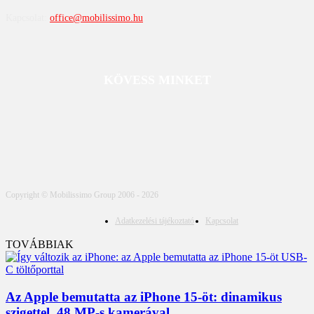
Kapcsolat:
office@mobilissimo.hu
KÖVESS MINKET
Copyright © Mobilissimo Group 2006 - 2026
Adatkezelési tájékoztató
Kapcsolat
TOVÁBBIAK
Az Apple bemutatta az iPhone 15-öt: dinamikus
szigettel, 48 MP-s kamerával...