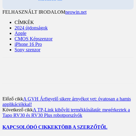
FELHASZNÁLT IRODALOM
neowin.net
CÍMKÉK
2024 újdonságok
Apple
CMOS Képszenzor
iPhone 16 Pro
Sony szenzor
Előző cikk
A GVH Árfigyelő sikere árnyékot vet: óvatosan a hamis
applikációkkal!
Következő cikk
A TP-Link kibővíti termékkínálatát: megérkeztek a
Tapo RV30 és RV30 Plus robotporszívók
KAPCSOLÓDÓ CIKKEK
TÖBB A SZERZŐTŐL