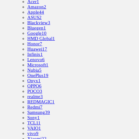
Acer
1
Amazon
2
Apple
44
ASUS
2
Blackview
3
Bluegen
1
Google
10
HMD Global
1
Honor
7
Huawei
17
Infinix
1
Lenovo
6
Microsoft
1
Nubia
5
OnePlus
19
Onyx
1
OPPO
6
POCO
3
realme
3
REDMAGIC
1
Redmi
7
Samsung
39
Sony
1
TCL
11
VAIO
1
vivo
9
Xiaomi
22