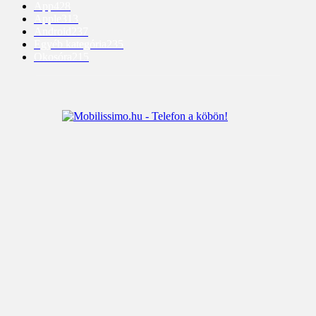
App
428
Apple
313
Android
237
Egyéb kategória
235
Okosóra
215