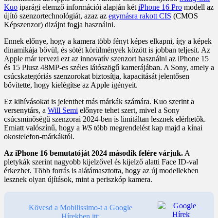
Kuo
iparági elemző információi alapján két
iPhone 16 Pro
modell az
újító szenzortechnológiát, azaz az
egymásra rakott CIS
(CMOS
Képszenzor) dizájnt fogja használni.
Ennek előnye, hogy a kamera több fényt képes elkapni, így a képek
dinamikája bővül, és sötét körülmények között is jobban teljesít. Az
Apple már tervezi ezt az innovatív szenzort használni az iPhone 15
és 15 Plusz 48MP-es széles látószögű kamerájában. A Sony, amely a
csúcskategóriás szenzorokat biztosítja, kapacitását jelentősen
bővítette, hogy kielégítse az Apple igényeit.
Ez kihívásokat is jelenthet más márkák számára. Kuo szerint a
versenytárs, a
Will Semi
előnyre tehet szert, mivel a Sony
csúcsminőségű szenzorai 2024-ben is limitáltan lesznek elérhetők.
Emiatt valószínű, hogy a
WS
több megrendelést kap majd a kínai
okostelefon-márkáktól.
Az iPhone 16 bemutatóját 2024 második felére várjuk.
A
pletykák szerint nagyobb kijelzővel és kijelző alatti Face ID-val
érkezhet. Több forrás is alátámasztotta, hogy az új modellekben
lesznek olyan újítások, mint a periszkóp kamera.
Kövesd a Mobilissimo-t a Google
Hírekben itt: