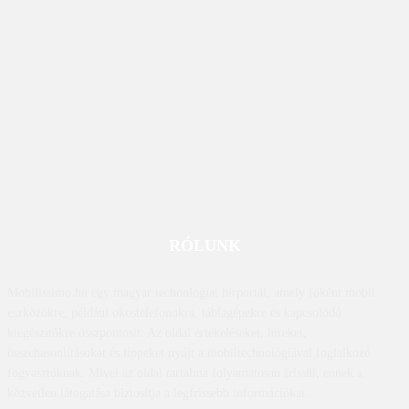
RÓLUNK
Mobilissimo.hu egy magyar technológiai hírportál, amely főként mobil
eszközökre, például okostelefonokra, táblagépekre és kapcsolódó
kiegészítőkre összpontosít. Az oldal értékeléseket, híreket,
összehasonlításokat és tippeket nyújt a mobiltechnológiával foglalkozó
fogyasztóknak. Mivel az oldal tartalma folyamatosan frissül, ennek a
közvetlen látogatása biztosítja a legfrissebb információkat.