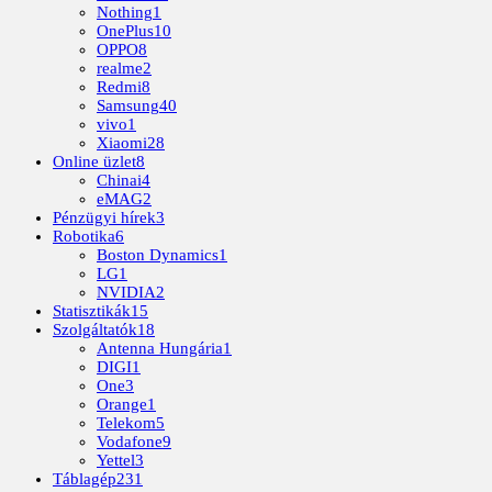
Nothing
1
OnePlus
10
OPPO
8
realme
2
Redmi
8
Samsung
40
vivo
1
Xiaomi
28
Online üzlet
8
Chinai
4
eMAG
2
Pénzügyi hírek
3
Robotika
6
Boston Dynamics
1
LG
1
NVIDIA
2
Statisztikák
15
Szolgáltatók
18
Antenna Hungária
1
DIGI
1
One
3
Orange
1
Telekom
5
Vodafone
9
Yettel
3
Táblagép
231