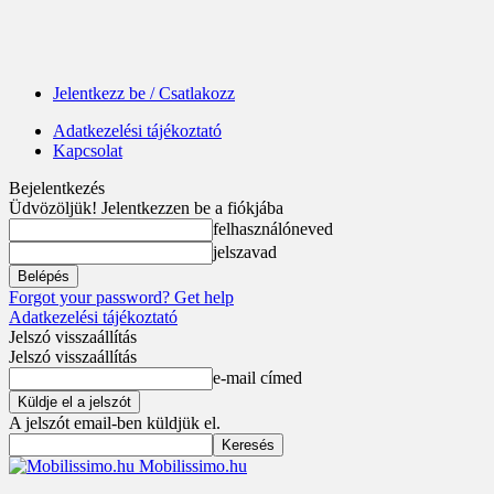
Jelentkezz be / Csatlakozz
Adatkezelési tájékoztató
Kapcsolat
Bejelentkezés
Üdvözöljük! Jelentkezzen be a fiókjába
felhasználóneved
jelszavad
Forgot your password? Get help
Adatkezelési tájékoztató
Jelszó visszaállítás
Jelszó visszaállítás
e-mail címed
A jelszót email-ben küldjük el.
Mobilissimo.hu