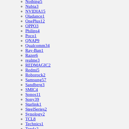
Nothing
5
Nubia
3
NVIDIA
15
Oladance
1
OnePlus
12
OPPO
3
Philips
4
Poco
1
QNAP
9
Qualcomm
34
Ray-Ban
1
Razer
6
realme
3
REDMAGIC
2
Redmi
5
Roborock
2
Samsung
57
Sandberg
3
SMIC
4
Sonos
11
Sony
39
Starlink
1
SteelSeries
2
Synology
2
TCL
8
Technics
1
Tenda
2