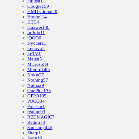
Fujitsu
1
Google
159
HMD Global
20
Honor
114
HTC
4
Huawei
148
Infinix
11
iQOO
6
Kyocera
1
Lenovo
3
LeTV
1
Meizu
5
Microsoft
4
Motorola
85
Nokia
27
Nothing
57
Nubia
29
OnePlus
135
OPPO
105
POCO
34
Polestar
1
realme
93
REDMAGIC
7
Redmi
78
Samsung
445
Sharp
1
Sony
19