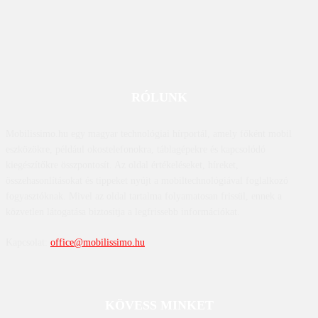
RÓLUNK
Mobilissimo.hu egy magyar technológiai hírportál, amely főként mobil
eszközökre, például okostelefonokra, táblagépekre és kapcsolódó
kiegészítőkre összpontosít. Az oldal értékeléseket, híreket,
összehasonlításokat és tippeket nyújt a mobiltechnológiával foglalkozó
fogyasztóknak. Mivel az oldal tartalma folyamatosan frissül, ennek a
közvetlen látogatása biztosítja a legfrissebb információkat.
Kapcsolat:
office@mobilissimo.hu
KÖVESS MINKET