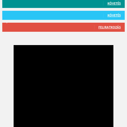
KÖVETÉS
101
Követő
KÖVETÉS
2,589
Feliratkozó
FELIRATKOZÁS