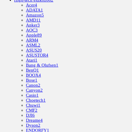
Acer
4
ADATA
1
Amazon
5
AMD
11
Anker
3
AOC
3
Apple
89
ARM
4
ASML
2
ASUS
20
ASUSTOR
4
Atari
1
Bang & Olufsen
1
BenQ
1
BOOX
4
Bose
1
Canon
2
Canyon
2
Casio
1
Choetech
1
Chuwi
1
CMF
2
DJI
6
Dreame
4
Dyson
2
ENDORFY
1