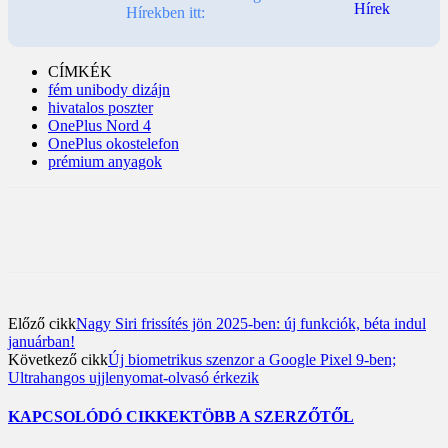
Hírekben itt:
CÍMKÉK
fém unibody dizájn
hivatalos poszter
OnePlus Nord 4
OnePlus okostelefon
prémium anyagok
Előző cikk
Nagy Siri frissítés jön 2025-ben: új funkciók, béta indul
januárban!
Következő cikk
Új biometrikus szenzor a Google Pixel 9-ben;
Ultrahangos ujjlenyomat-olvasó érkezik
KAPCSOLÓDÓ CIKKEK
TÖBB A SZERZŐTŐL