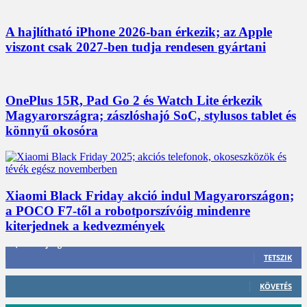
A hajlítható iPhone 2026-ban érkezik; az Apple
viszont csak 2027-ben tudja rendesen gyártani
OnePlus 15R, Pad Go 2 és Watch Lite érkezik
Magyarországra; zászlóshajó SoC, stylusos tablet és
könnyű okosóra
Xiaomi Black Friday akció indul Magyarországon;
a POCO F7-től a robotporszívóig mindenre
kiterjednek a kedvezmények
3,452
Rajongók
TETSZIK
412
Követő
KÖVETÉS
59
Követő