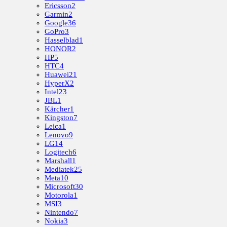
Ericsson
2
Garmin
2
Google
36
GoPro
3
Hasselblad
1
HONOR
2
HP
5
HTC
4
Huawei
21
HyperX
2
Intel
23
JBL
1
Kärcher
1
Kingston
7
Leica
1
Lenovo
9
LG
14
Logitech
6
Marshall
1
Mediatek
25
Meta
10
Microsoft
30
Motorola
1
MSI
3
Nintendo
7
Nokia
3