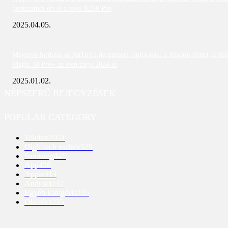
pontszámot ért el a vivo X200 Pro
2025.04.05.
Meglepő fordulat az AnTuTu decemberi toplistáján: a Xiaomi eltűnt, a Re
Magic 10 Pro+ az élen zárja 2024-et
2025.01.02.
NÉPSZERŰ BEJEGYZÉSEK
POPULAR CATEGORY
Telefon
1951
High-tech eszköz
529
Samsung
445
App
428
Apple
313
Android
237
Egyéb kategória
235
Okosóra
215