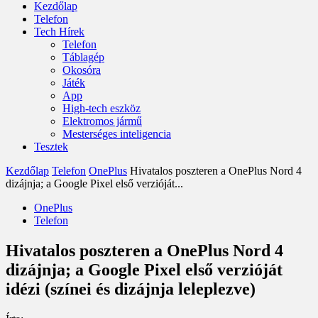
Kezdőlap
Telefon
Tech Hírek
Telefon
Táblagép
Okosóra
Játék
App
High-tech eszköz
Elektromos jármű
Mesterséges inteligencia
Tesztek
Kezdőlap
Telefon
OnePlus
Hivatalos poszteren a OnePlus Nord 4
dizájnja; a Google Pixel első verzióját...
OnePlus
Telefon
Hivatalos poszteren a OnePlus Nord 4
dizájnja; a Google Pixel első verzióját
idézi (színei és dizájnja leleplezve)