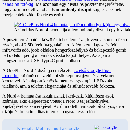
hands-on fotókig
. Ma azonban egy hivatalos poszter megerősítette,
hogy az új modell valóban
fém unibody dizájnt
kap, és a színek is
megjelentek: zöld, fekete és ezüst.
A OnePlus Nord 4 bemutatja a fém unibody dizájnt egy hivatal
A poszteren látható a készülék teljes fémháza, kivéve a kamera felső
részét, ahol 2.5D ívelt üveg található. A fém keret lapos, és felül
infravörös adó, jobb oldalon hangerőszabályzó és bekapcsoló gomb,
bal oldalon pedig a némítócsúszka kapott helyet. Az alján a
hangszóró és a USB Type-C port található.
A OnePlus Nord 4 dizájnja emlékeztet
az első Google Pixel
modellre
, különösen az előlapi sík képernyőjével és a vékony
kereteivel. A hátlapon kettős kamera és egy dupla LED-vaku
található, ami a telefon eleganciáját és stílusát tovább fokozza.
A Nord 4 bemutatása izgalmasnak ígérkezik, különösen azok
számára, akik elégedettek voltak a Nord 3 teljesítményével,
kijelzőjével és kamerájával. Az új modell nem csak látványos, de a
dizájn és funkcionalitás terén is magasra teszi a lécet.
Kövesd a Mobilissimo-t a Google