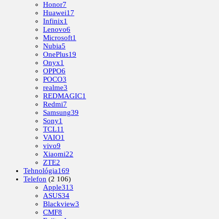
Honor
7
Huawei
17
Infinix
1
Lenovo
6
Microsoft
1
Nubia
5
OnePlus
19
Onyx
1
OPPO
6
POCO
3
realme
3
REDMAGIC
1
Redmi
7
Samsung
39
Sony
1
TCL
11
VAIO
1
vivo
9
Xiaomi
22
ZTE
2
Tehnológia
169
Telefon
(2 106)
Apple
313
ASUS
34
Blackview
3
CMF
8