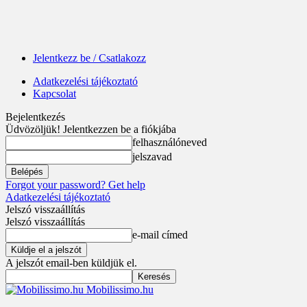
Jelentkezz be / Csatlakozz
Adatkezelési tájékoztató
Kapcsolat
Bejelentkezés
Üdvözöljük! Jelentkezzen be a fiókjába
felhasználóneved
jelszavad
Forgot your password? Get help
Adatkezelési tájékoztató
Jelszó visszaállítás
Jelszó visszaállítás
e-mail címed
A jelszót email-ben küldjük el.
Mobilissimo.hu