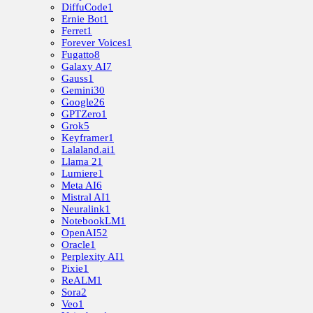
DiffuCode
1
Ernie Bot
1
Ferret
1
Forever Voices
1
Fugatto
8
Galaxy AI
7
Gauss
1
Gemini
30
Google
26
GPTZero
1
Grok
5
Keyframer
1
Lalaland.ai
1
Llama 2
1
Lumiere
1
Meta AI
6
Mistral AI
1
Neuralink
1
NotebookLM
1
OpenAI
52
Oracle
1
Perplexity AI
1
Pixie
1
ReALM
1
Sora
2
Veo
1