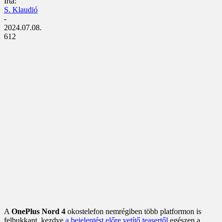
Írta:
S. Klaudió
-
2024.07.08.
612
A
OnePlus Nord 4
okostelefon nemrégiben több platformon is
felbukkant, kezdve
a bejelentést előre vetítő teasertől
egészen a