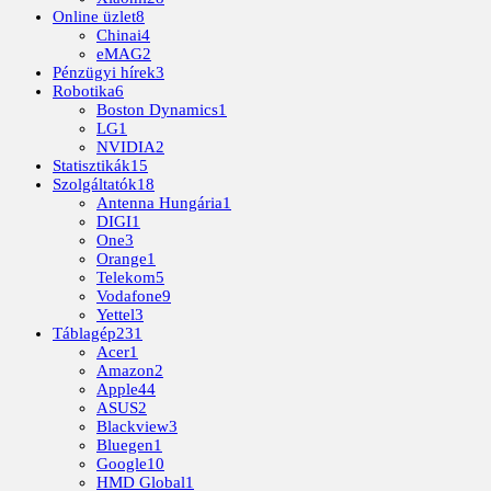
Online üzlet
8
Chinai
4
eMAG
2
Pénzügyi hírek
3
Robotika
6
Boston Dynamics
1
LG
1
NVIDIA
2
Statisztikák
15
Szolgáltatók
18
Antenna Hungária
1
DIGI
1
One
3
Orange
1
Telekom
5
Vodafone
9
Yettel
3
Táblagép
231
Acer
1
Amazon
2
Apple
44
ASUS
2
Blackview
3
Bluegen
1
Google
10
HMD Global
1