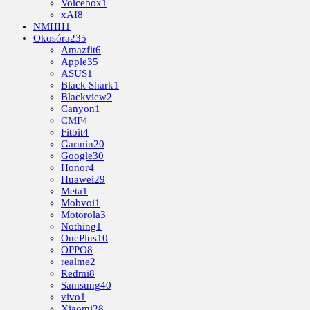
Voicebox
1
xAI
8
NMHH
1
Okosóra
235
Amazfit
6
Apple
35
ASUS
1
Black Shark
1
Blackview
2
Canyon
1
CMF
4
Fitbit
4
Garmin
20
Google
30
Honor
4
Huawei
29
Meta
1
Mobvoi
1
Motorola
3
Nothing
1
OnePlus
10
OPPO
8
realme
2
Redmi
8
Samsung
40
vivo
1
Xiaomi
28