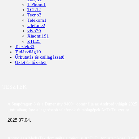
T Phone
1
TCL
12
Tecno
3
Telekom
1
Ulefone
2
vivo
70
Xiaomi
191
ZTE
25
Tesztek
33
Tudásvilág
10
Űrkutatás és csillagászat
8
Üzlet és tőzsde
3
TESZTEK
A Snapdragon 8 és a Dimensity 9400+ dominálja az Android világát 2025
júniusában; íme a legerősebb telefonok és táblagépek AnTuTu szerint
2025.07.04.
A vivo és a MediaTek dominálta a márciusi AnTuTu toplistát; közel 3 mill