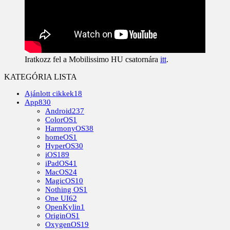
Iratkozz fel a Mobilissimo HU csatornára
itt
.
KATEGÓRIA LISTA
Ajánlott cikkek
18
App
830
Android
237
ColorOS
1
HarmonyOS
38
homeOS
1
HyperOS
30
iOS
189
iPadOS
41
MacOS
24
MagicOS
10
Nothing OS
1
One UI
62
OpenKylin
1
OriginOS
1
OxygenOS
19