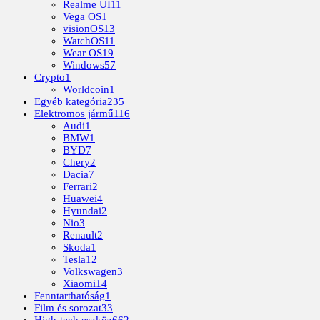
Realme UI
11
Vega OS
1
visionOS
13
WatchOS
11
Wear OS
19
Windows
57
Crypto
1
Worldcoin
1
Egyéb kategória
235
Elektromos jármű
116
Audi
1
BMW
1
BYD
7
Chery
2
Dacia
7
Ferrari
2
Huawei
4
Hyundai
2
Nio
3
Renault
2
Skoda
1
Tesla
12
Volkswagen
3
Xiaomi
14
Fenntarthatóság
1
Film és sorozat
33
High-tech eszköz
662