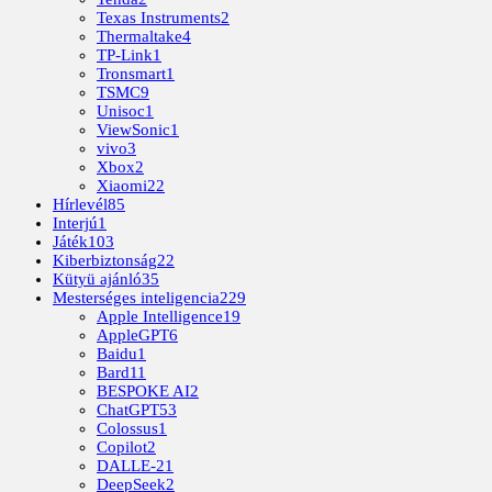
Texas Instruments
2
Thermaltake
4
TP-Link
1
Tronsmart
1
TSMC
9
Unisoc
1
ViewSonic
1
vivo
3
Xbox
2
Xiaomi
22
Hírlevél
85
Interjú
1
Játék
103
Kiberbiztonság
22
Kütyü ajánló
35
Mesterséges inteligencia
229
Apple Intelligence
19
AppleGPT
6
Baidu
1
Bard
11
BESPOKE AI
2
ChatGPT
53
Colossus
1
Copilot
2
DALLE-2
1
DeepSeek
2