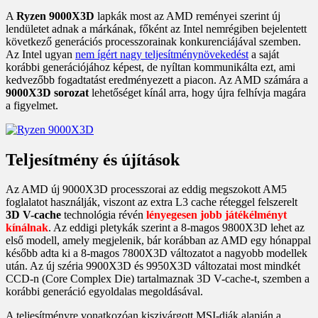
A
Ryzen 9000X3D
lapkák most az AMD reményei szerint új
lendületet adnak a márkának, főként az Intel nemrégiben bejelentett
következő generációs processzorainak konkurenciájával szemben.
Az Intel ugyan
nem ígért nagy teljesítménynövekedést
a saját
korábbi generációjához képest, de nyíltan kommunikálta ezt, ami
kedvezőbb fogadtatást eredményezett a piacon. Az AMD számára a
9000X3D sorozat
lehetőséget kínál arra, hogy újra felhívja magára
a figyelmet.
Teljesítmény és újítások
Az AMD új 9000X3D processzorai az eddig megszokott AM5
foglalatot használják, viszont az extra L3 cache réteggel felszerelt
3D V-cache
technológia révén
lényegesen jobb játékélményt
kínálnak
. Az eddigi pletykák szerint a 8-magos 9800X3D lehet az
első modell, amely megjelenik, bár korábban az AMD egy hónappal
később adta ki a 8-magos 7800X3D változatot a nagyobb modellek
után. Az új széria 9900X3D és 9950X3D változatai most mindkét
CCD-n (Core Complex Die) tartalmaznak 3D V-cache-t, szemben a
korábbi generáció egyoldalas megoldásával.
A teljesítményre vonatkozóan kiszivárgott MSI-diák alapján a