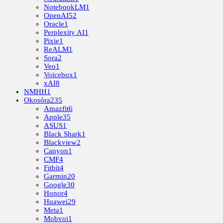
NotebookLM
1
OpenAI
52
Oracle
1
Perplexity AI
1
Pixie
1
ReALM
1
Sora
2
Veo
1
Voicebox
1
xAI
8
NMHH
1
Okosóra
235
Amazfit
6
Apple
35
ASUS
1
Black Shark
1
Blackview
2
Canyon
1
CMF
4
Fitbit
4
Garmin
20
Google
30
Honor
4
Huawei
29
Meta
1
Mobvoi
1