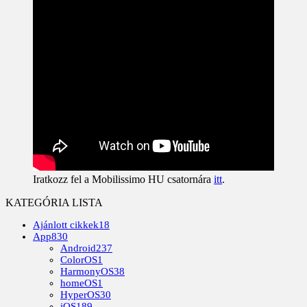
Iratkozz fel a Mobilissimo HU csatornára
itt
.
KATEGÓRIA LISTA
Ajánlott cikkek
18
App
830
Android
237
ColorOS
1
HarmonyOS
38
homeOS
1
HyperOS
30
iOS
189