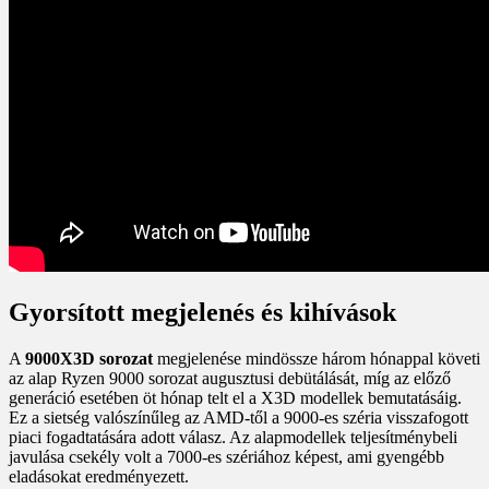
Gyorsított megjelenés és kihívások
A
9000X3D sorozat
megjelenése mindössze három hónappal követi
az alap Ryzen 9000 sorozat augusztusi debütálását, míg az előző
generáció esetében öt hónap telt el a X3D modellek bemutatásáig.
Ez a sietség valószínűleg az AMD-től a 9000-es széria visszafogott
piaci fogadtatására adott válasz. Az alapmodellek teljesítménybeli
javulása csekély volt a 7000-es szériához képest, ami gyengébb
eladásokat eredményezett.