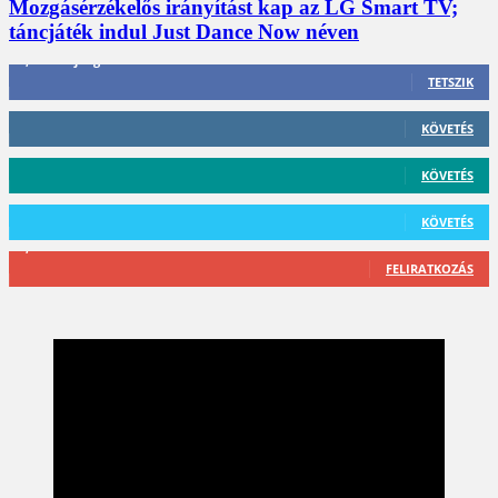
Mozgásérzékelős irányítást kap az LG Smart TV;
táncjáték indul Just Dance Now néven
3,452
Rajongók
TETSZIK
412
Követő
KÖVETÉS
59
Követő
KÖVETÉS
101
Követő
KÖVETÉS
2,589
Feliratkozó
FELIRATKOZÁS