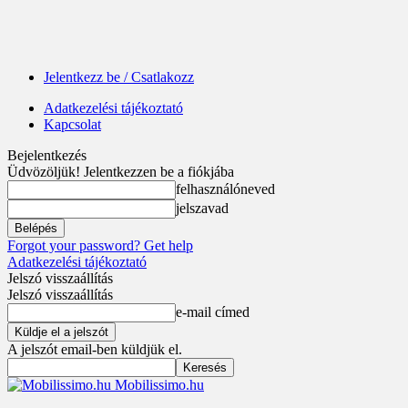
Jelentkezz be / Csatlakozz
Adatkezelési tájékoztató
Kapcsolat
Bejelentkezés
Üdvözöljük! Jelentkezzen be a fiókjába
felhasználóneved
jelszavad
Forgot your password? Get help
Adatkezelési tájékoztató
Jelszó visszaállítás
Jelszó visszaállítás
e-mail címed
A jelszót email-ben küldjük el.
Mobilissimo.hu