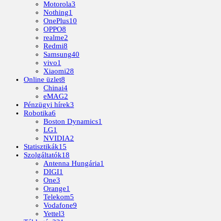
Motorola
3
Nothing
1
OnePlus
10
OPPO
8
realme
2
Redmi
8
Samsung
40
vivo
1
Xiaomi
28
Online üzlet
8
Chinai
4
eMAG
2
Pénzügyi hírek
3
Robotika
6
Boston Dynamics
1
LG
1
NVIDIA
2
Statisztikák
15
Szolgáltatók
18
Antenna Hungária
1
DIGI
1
One
3
Orange
1
Telekom
5
Vodafone
9
Yettel
3