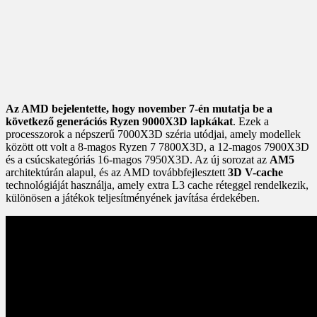
Az AMD bejelentette, hogy november 7-én mutatja be a
következő generációs Ryzen 9000X3D lapkákat
. Ezek a
processzorok a népszerű 7000X3D széria utódjai, amely modellek
között ott volt a 8-magos Ryzen 7 7800X3D, a 12-magos 7900X3D
és a csúcskategóriás 16-magos 7950X3D. Az új sorozat az
AM5
architektúrán alapul, és az AMD továbbfejlesztett
3D V-cache
technológiáját használja, amely extra L3 cache réteggel rendelkezik,
különösen a játékok teljesítményének javítása érdekében.