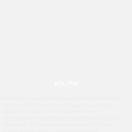
RÓLUNK
Mobilissimo.hu egy magyar technológiai hírportál, amely főként mobil
eszközökre, például okostelefonokra, táblagépekre és kapcsolódó
kiegészítőkre összpontosít. Az oldal értékeléseket, híreket,
összehasonlításokat és tippeket nyújt a mobiltechnológiával foglalkozó
fogyasztóknak. Mivel az oldal tartalma folyamatosan frissül, ennek a
közvetlen látogatása biztosítja a legfrissebb információkat.