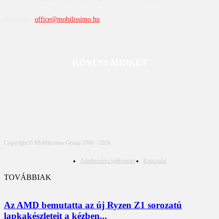
Kapcsolat:
office@mobilissimo.hu
KÖVESS MINKET
Copyright © Mobilissimo Group 2006 - 2026
Adatkezelési tájékoztató
Kapcsolat
TOVÁBBIAK
Az AMD bemutatta az új Ryzen Z1 sorozatú
lapkakészleteit a kézben...