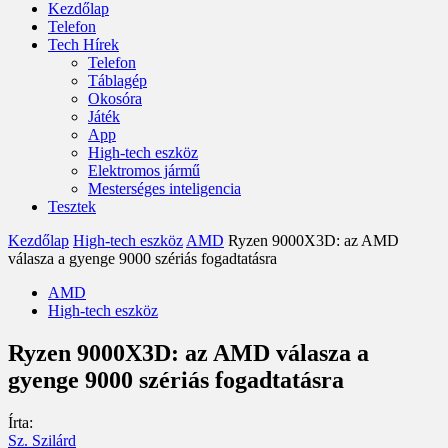
Kezdőlap
Telefon
Tech Hírek
Telefon
Táblagép
Okosóra
Játék
App
High-tech eszköz
Elektromos jármű
Mesterséges inteligencia
Tesztek
Kezdőlap
High-tech eszköz
AMD
Ryzen 9000X3D: az AMD
válasza a gyenge 9000 szériás fogadtatásra
AMD
High-tech eszköz
Ryzen 9000X3D: az AMD válasza a
gyenge 9000 szériás fogadtatásra
Írta:
Sz. Szilárd