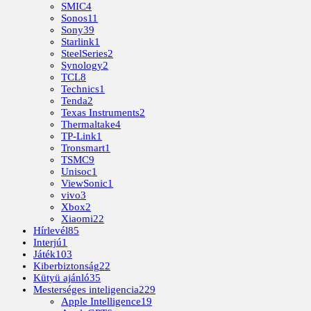
SMIC
4
Sonos
11
Sony
39
Starlink
1
SteelSeries
2
Synology
2
TCL
8
Technics
1
Tenda
2
Texas Instruments
2
Thermaltake
4
TP-Link
1
Tronsmart
1
TSMC
9
Unisoc
1
ViewSonic
1
vivo
3
Xbox
2
Xiaomi
22
Hírlevél
85
Interjú
1
Játék
103
Kiberbiztonság
22
Kütyü ajánló
35
Mesterséges inteligencia
229
Apple Intelligence
19