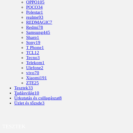
OPPO
105
POCO
34
Polestar
1
realme
93
REDMAGIC
7
Redmi
78
Samsung
445
Sharp
1
Sony
19
T Phone
1
TCL
12
Tecno
3
Telekom
1
Ulefone
2
vivo
70
Xiaomi
191
ZTE
25
Tesztek
33
Tudásvilág
10
Űrkutatás és csillagászat
8
Üzlet és tőzsde
3
TESZTEK