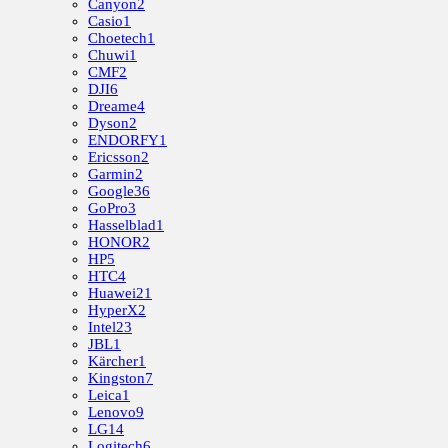
Canyon
2
Casio
1
Choetech
1
Chuwi
1
CMF
2
DJI
6
Dreame
4
Dyson
2
ENDORFY
1
Ericsson
2
Garmin
2
Google
36
GoPro
3
Hasselblad
1
HONOR
2
HP
5
HTC
4
Huawei
21
HyperX
2
Intel
23
JBL
1
Kärcher
1
Kingston
7
Leica
1
Lenovo
9
LG
14
Logitech
6