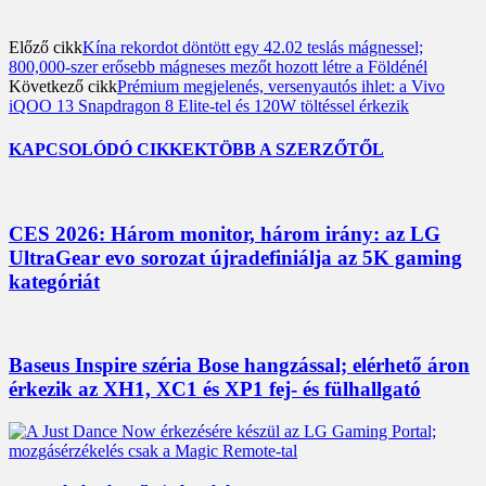
Előző cikk
Kína rekordot döntött egy 42.02 teslás mágnessel;
800,000-szer erősebb mágneses mezőt hozott létre a Földénél
Következő cikk
Prémium megjelenés, versenyautós ihlet: a Vivo
iQOO 13 Snapdragon 8 Elite-tel és 120W töltéssel érkezik
KAPCSOLÓDÓ CIKKEK
TÖBB A SZERZŐTŐL
CES 2026: Három monitor, három irány: az LG
UltraGear evo sorozat újradefiniálja az 5K gaming
kategóriát
Baseus Inspire széria Bose hangzással; elérhető áron
érkezik az XH1, XC1 és XP1 fej- és fülhallgató