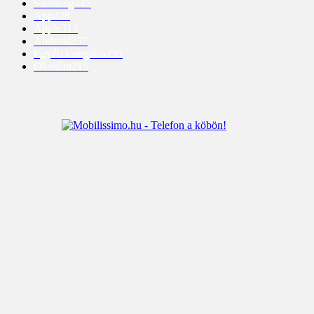
Samsung
445
App
428
Apple
313
Android
237
Egyéb kategória
235
Okosóra
215