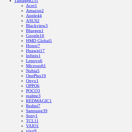
Táblagép
231
Acer
1
Amazon
2
Apple
44
ASUS
2
Blackview
3
Bluegen
1
Google
10
HMD Global
1
Honor
7
Huawei
17
Infinix
1
Lenovo
6
Microsoft
1
Nubia
5
OnePlus
19
Onyx
1
OPPO
6
POCO
3
realme
3
REDMAGIC
1
Redmi
7
Samsung
39
Sony
1
TCL
11
VAIO
1
vivo
9