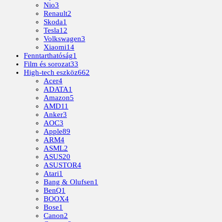
Nio
3
Renault
2
Skoda
1
Tesla
12
Volkswagen
3
Xiaomi
14
Fenntarthatóság
1
Film és sorozat
33
High-tech eszköz
662
Acer
4
ADATA
1
Amazon
5
AMD
11
Anker
3
AOC
3
Apple
89
ARM
4
ASML
2
ASUS
20
ASUSTOR
4
Atari
1
Bang & Olufsen
1
BenQ
1
BOOX
4
Bose
1
Canon
2