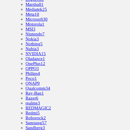
Marshall
1
Mediatek
25
Meta
10
Microsoft
30
Motorola
1
MSI
3
Nintendo
7
Nokia
3
Nothing
5
Nubia
3
NVIDIA
15
Oladance
1
OnePlus
12
OPPO
3
Philips
4
Poco
1
QNAP
9
Qualcomm
34
Ray-Ban
1
Razer
6
realme
3
REDMAGIC
2
Redmi
5
Roborock
2
Samsung
57
Sandberg
3