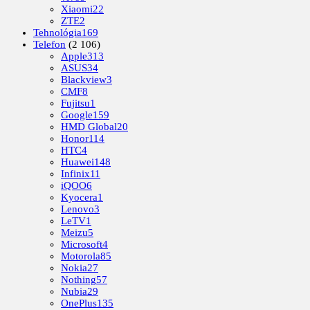
Xiaomi
22
ZTE
2
Tehnológia
169
Telefon
(2 106)
Apple
313
ASUS
34
Blackview
3
CMF
8
Fujitsu
1
Google
159
HMD Global
20
Honor
114
HTC
4
Huawei
148
Infinix
11
iQOO
6
Kyocera
1
Lenovo
3
LeTV
1
Meizu
5
Microsoft
4
Motorola
85
Nokia
27
Nothing
57
Nubia
29
OnePlus
135