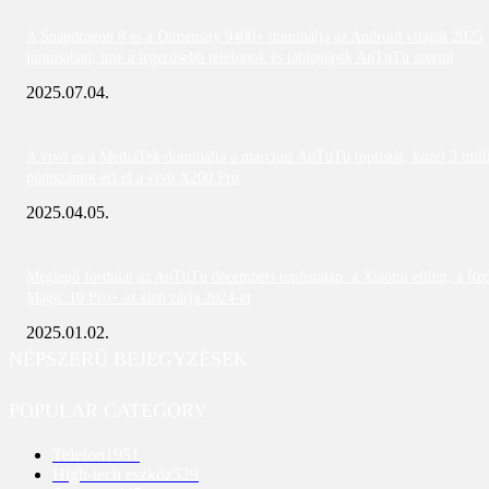
A Snapdragon 8 és a Dimensity 9400+ dominálja az Android világát 2025
júniusában; íme a legerősebb telefonok és táblagépek AnTuTu szerint
2025.07.04.
A vivo és a MediaTek dominálta a márciusi AnTuTu toplistát; közel 3 mill
pontszámot ért el a vivo X200 Pro
2025.04.05.
Meglepő fordulat az AnTuTu decemberi toplistáján: a Xiaomi eltűnt, a Re
Magic 10 Pro+ az élen zárja 2024-et
2025.01.02.
NÉPSZERŰ BEJEGYZÉSEK
POPULAR CATEGORY
Telefon
1951
High-tech eszköz
529