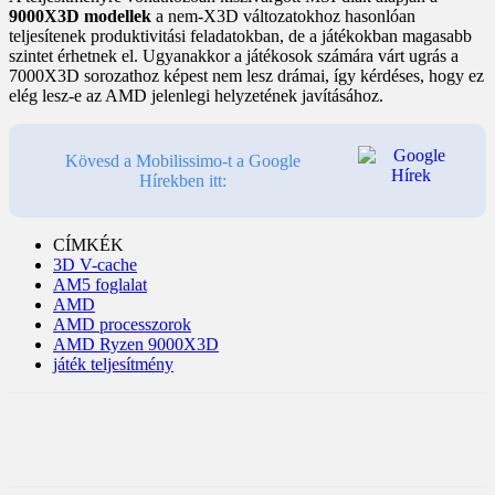
9000X3D modellek
a nem-X3D változatokhoz hasonlóan
teljesítenek produktivitási feladatokban, de a játékokban magasabb
szintet érhetnek el. Ugyanakkor a játékosok számára várt ugrás a
7000X3D sorozathoz képest nem lesz drámai, így kérdéses, hogy ez
elég lesz-e az AMD jelenlegi helyzetének javításához.
Kövesd a Mobilissimo-t a Google
Hírekben itt:
CÍMKÉK
3D V-cache
AM5 foglalat
AMD
AMD processzorok
AMD Ryzen 9000X3D
játék teljesítmény