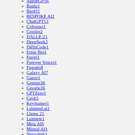
AppleGPT
6
Baidu
1
Bard
11
BESPOKE AI
2
ChatGPT
53
Colossus
1
Copilot
2
DALLE-2
1
DeepSeek
2
DiffuCode
1
Ernie Bot
1
Ferret
1
Forever Voices
1
Fugatto
8
Galaxy AI
7
Gauss
1
Gemini
30
Google
26
GPTZero
1
Grok
5
Keyframer
1
Lalaland.ai
1
Llama 2
1
Lumiere
1
Meta AI
6
Mistral AI
1
Neuralink
1