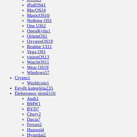
iPadOS
41
MacOS
24
MagicOS
10
Nothing OS
1
One UI
62
OpenKylin
1
OriginOS
1
OxygenOS
19
Realme UI
11
Vega OS
1
visionOS
13
WatchOS
11
Wear OS
19
Windows
57
Crypto
1
Worldcoin
1
Egyéb kategória
235
Elektromos jármű
116
Audi
1
BMW
1
BYD
7
Chery
2
Dacia
7
Ferrari
2
Huawei
4
Hyundai
2