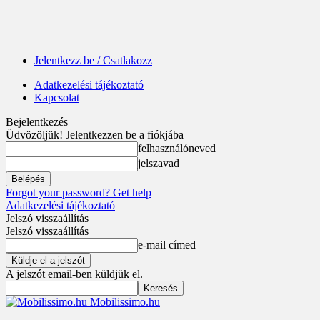
Jelentkezz be / Csatlakozz
Adatkezelési tájékoztató
Kapcsolat
Bejelentkezés
Üdvözöljük! Jelentkezzen be a fiókjába
felhasználóneved
jelszavad
Forgot your password? Get help
Adatkezelési tájékoztató
Jelszó visszaállítás
Jelszó visszaállítás
e-mail címed
A jelszót email-ben küldjük el.
Mobilissimo.hu