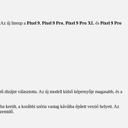
 Az új lineup a
Pixel 9
,
Pixel 9 Pro
,
Pixel 9 Pro XL
és
Pixel 9 Pro
rű dizájnt választotta. Az új modell külső képernyője magasabb, és a
 került, a korábbi széria vastag káváiba épített verzió helyett. Az
üzemidő.