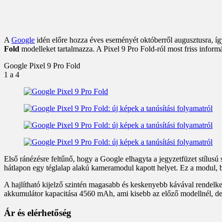
A
Google
idén előre hozza éves eseményét októberről augusztusra, í
Fold
modelleket tartalmazza. A Pixel 9 Pro Fold-ról most friss inform
Google Pixel 9 Pro Fold
1
a 4
Első ránézésre feltűnő, hogy a Google elhagyta a jegyzetfüzet stílusú 
hátlapon egy téglalap alakú kameramodul kapott helyet. Ez a modul, bá
A hajlítható kijelző szintén magasabb és keskenyebb kávával rendelkezi
akkumulátor kapacitása 4560 mAh, ami kisebb az előző modellnél, de
Ár és elérhetőség