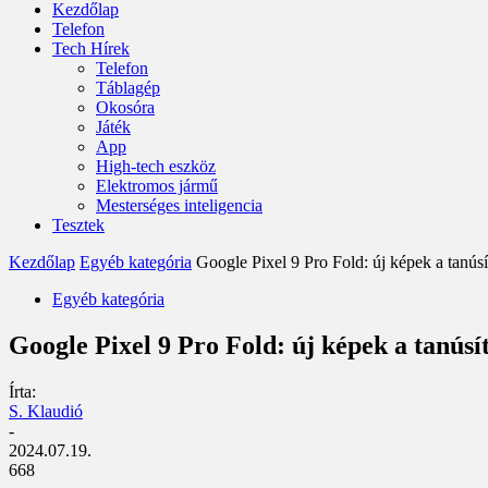
Kezdőlap
Telefon
Tech Hírek
Telefon
Táblagép
Okosóra
Játék
App
High-tech eszköz
Elektromos jármű
Mesterséges inteligencia
Tesztek
Kezdőlap
Egyéb kategória
Google Pixel 9 Pro Fold: új képek a tanúsí
Egyéb kategória
Google Pixel 9 Pro Fold: új képek a tanúsí
Írta:
S. Klaudió
-
2024.07.19.
668