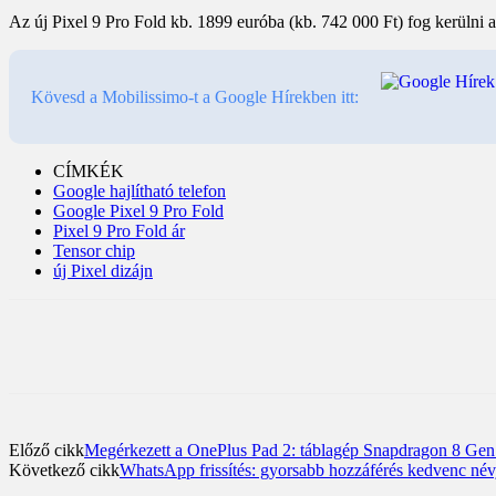
Az új Pixel 9 Pro Fold kb. 1899 euróba (kb. 742 000 Ft) fog kerülni 
Kövesd a Mobilissimo-t a Google Hírekben itt:
CÍMKÉK
Google hajlítható telefon
Google Pixel 9 Pro Fold
Pixel 9 Pro Fold ár
Tensor chip
új Pixel dizájn
Előző cikk
Megérkezett a OnePlus Pad 2: táblagép Snapdragon 8 Gen 3
Következő cikk
WhatsApp frissítés: gyorsabb hozzáférés kedvenc né