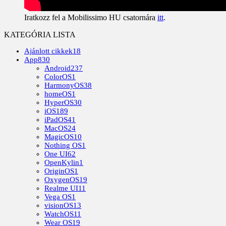
Iratkozz fel a Mobilissimo HU csatornára
itt
.
KATEGÓRIA LISTA
Ajánlott cikkek
18
App
830
Android
237
ColorOS
1
HarmonyOS
38
homeOS
1
HyperOS
30
iOS
189
iPadOS
41
MacOS
24
MagicOS
10
Nothing OS
1
One UI
62
OpenKylin
1
OriginOS
1
OxygenOS
19
Realme UI
11
Vega OS
1
visionOS
13
WatchOS
11
Wear OS
19