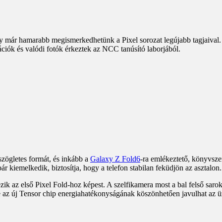
gy már hamarabb megismerkedhetünk a Pixel sorozat legújabb tagjaival.
ációk és valódi fotók érkeztek az NCC tanúsító laborjából.
szögletes formát, és inkább a
Galaxy Z Fold6
-ra emlékeztető, könyvsze
r kiemelkedik, biztosítja, hogy a telefon stabilan feküdjön az asztalon.
k az első Pixel Fold-hoz képest. A szelfikamera most a bal felső sarokba
 az új Tensor chip energiahatékonyságának köszönhetően javulhat az 