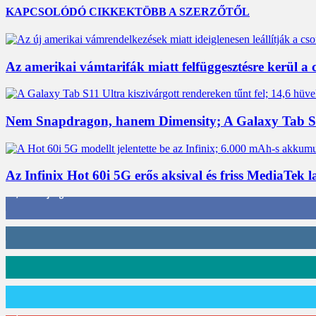
KAPCSOLÓDÓ CIKKEK
TÖBB A SZERZŐTŐL
Az amerikai vámtarifák miatt felfüggesztésre kerül 
Nem Snapdragon, hanem Dimensity; A Galaxy Tab S11
Az Infinix Hot 60i 5G erős aksival és friss MediaTek l
3,452
Rajongók
412
Követő
59
Követő
101
Követő
2,589
Feliratkozó