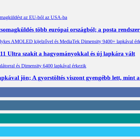
a csomagküldés több európai országból; a posta rendsz
 Ultra szakít a hagyományokkal és új lapkára vált
apkával jön; A gyorstöltés viszont gyengébb lett, mint 