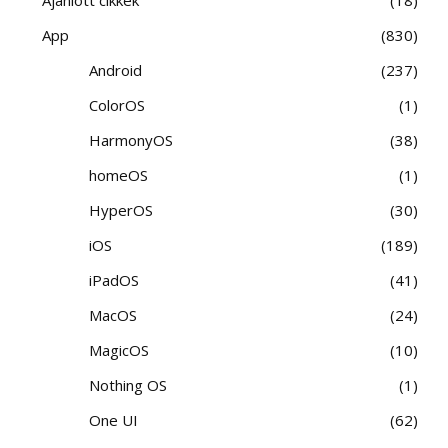
App
830
Android
237
ColorOS
1
HarmonyOS
38
homeOS
1
HyperOS
30
iOS
189
iPadOS
41
MacOS
24
MagicOS
10
Nothing OS
1
One UI
62