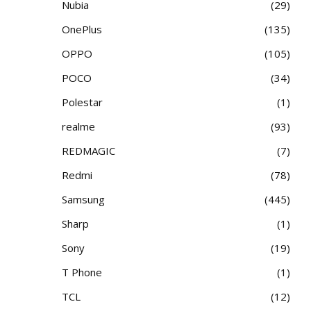
Nubia
29
OnePlus
135
OPPO
105
POCO
34
Polestar
1
realme
93
REDMAGIC
7
Redmi
78
Samsung
445
Sharp
1
Sony
19
T Phone
1
TCL
12