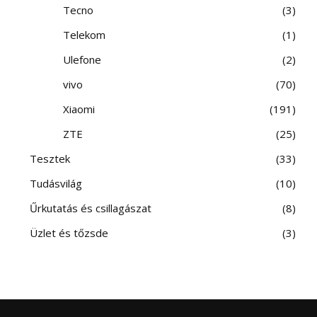
Tecno
3
Telekom
1
Ulefone
2
vivo
70
Xiaomi
191
ZTE
25
Tesztek
33
Tudásvilág
10
Űrkutatás és csillagászat
8
Üzlet és tőzsde
3