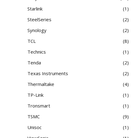
Starlink
1
SteelSeries
2
Synology
2
TCL
8
Technics
1
Tenda
2
Texas Instruments
2
Thermaltake
4
TP-Link
1
Tronsmart
1
TSMC
9
Unisoc
1
ViewSonic
1