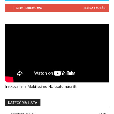
2,589
Feliratkozó
FELIRATKOZÁS
Iratkozz fel a Mobilissimo HU csatornára
itt
.
KATEGÓRIA LISTA
Ajánlott cikkek
18