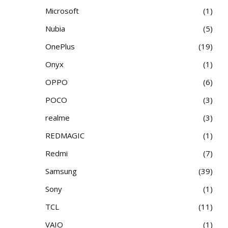
Microsoft
1
Nubia
5
OnePlus
19
Onyx
1
OPPO
6
POCO
3
realme
3
REDMAGIC
1
Redmi
7
Samsung
39
Sony
1
TCL
11
VAIO
1