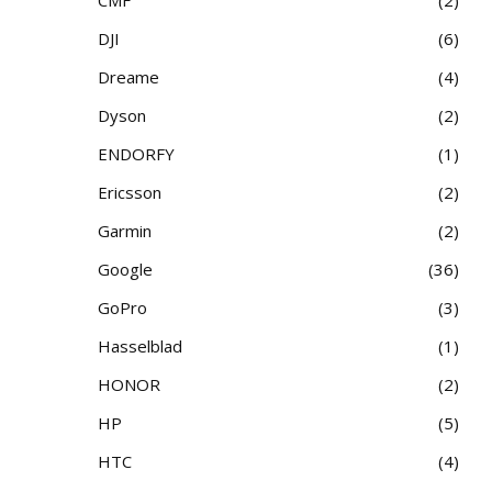
DJI
6
Dreame
4
Dyson
2
ENDORFY
1
Ericsson
2
Garmin
2
Google
36
GoPro
3
Hasselblad
1
HONOR
2
HP
5
HTC
4