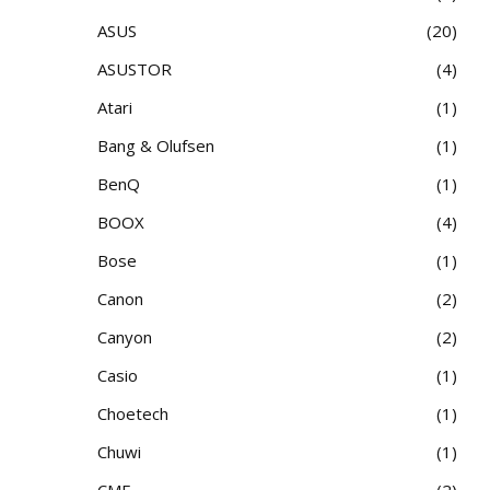
ASUS
20
ASUSTOR
4
Atari
1
Bang & Olufsen
1
BenQ
1
BOOX
4
Bose
1
Canon
2
Canyon
2
Casio
1
Choetech
1
Chuwi
1
CMF
2