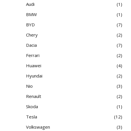
Audi
1
BMW
1
BYD
7
Chery
2
Dacia
7
Ferrari
2
Huawei
4
Hyundai
2
Nio
3
Renault
2
Skoda
1
Tesla
12
Volkswagen
3