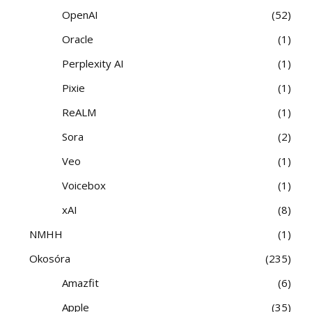
OpenAI
52
Oracle
1
Perplexity AI
1
Pixie
1
ReALM
1
Sora
2
Veo
1
Voicebox
1
xAI
8
NMHH
1
Okosóra
235
Amazfit
6
Apple
35