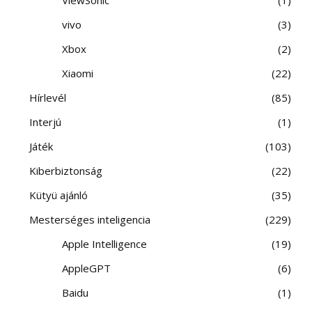
vivo
3
Xbox
2
Xiaomi
22
Hírlevél
85
Interjú
1
Játék
103
Kiberbiztonság
22
Kütyü ajánló
35
Mesterséges inteligencia
229
Apple Intelligence
19
AppleGPT
6
Baidu
1