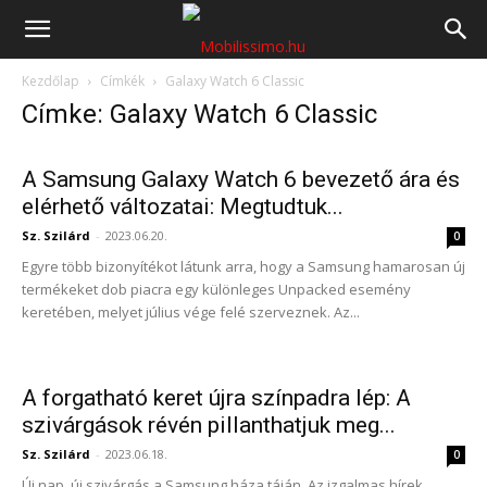
Mobilissimo.hu
Kezdőlap
Címkék
Galaxy Watch 6 Classic
Címke: Galaxy Watch 6 Classic
A Samsung Galaxy Watch 6 bevezető ára és
elérhető változatai: Megtudtuk...
Sz. Szilárd
-
2023.06.20.
0
Egyre több bizonyítékot látunk arra, hogy a Samsung hamarosan új
termékeket dob piacra egy különleges Unpacked esemény
keretében, melyet július vége felé szerveznek. Az...
A forgatható keret újra színpadra lép: A
szivárgások révén pillanthatjuk meg...
Sz. Szilárd
-
2023.06.18.
0
Új nap, új szivárgás a Samsung háza táján. Az izgalmas hírek