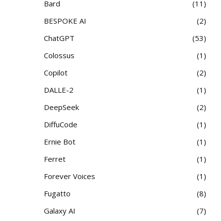
Bard
11
BESPOKE AI
2
ChatGPT
53
Colossus
1
Copilot
2
DALLE-2
1
DeepSeek
2
DiffuCode
1
Ernie Bot
1
Ferret
1
Forever Voices
1
Fugatto
8
Galaxy AI
7