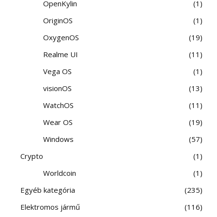
OpenKylin
1
OriginOS
1
OxygenOS
19
Realme UI
11
Vega OS
1
visionOS
13
WatchOS
11
Wear OS
19
Windows
57
Crypto
1
Worldcoin
1
Egyéb kategória
235
Elektromos jármű
116