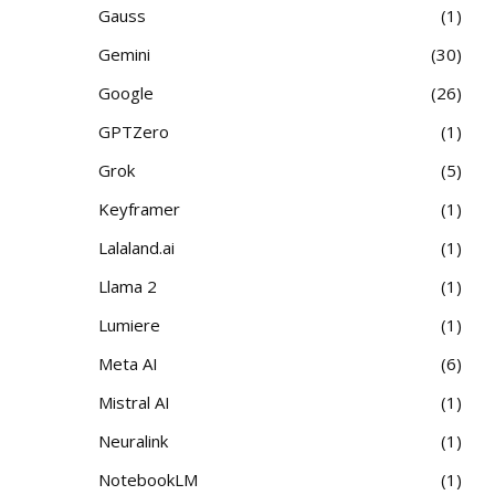
Gauss
1
Gemini
30
Google
26
GPTZero
1
Grok
5
Keyframer
1
Lalaland.ai
1
Llama 2
1
Lumiere
1
Meta AI
6
Mistral AI
1
Neuralink
1
NotebookLM
1