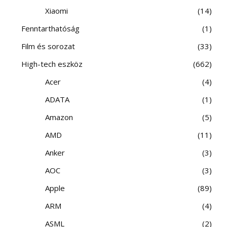
Xiaomi
14
Fenntarthatóság
1
Film és sorozat
33
High-tech eszköz
662
Acer
4
ADATA
1
Amazon
5
AMD
11
Anker
3
AOC
3
Apple
89
ARM
4
ASML
2