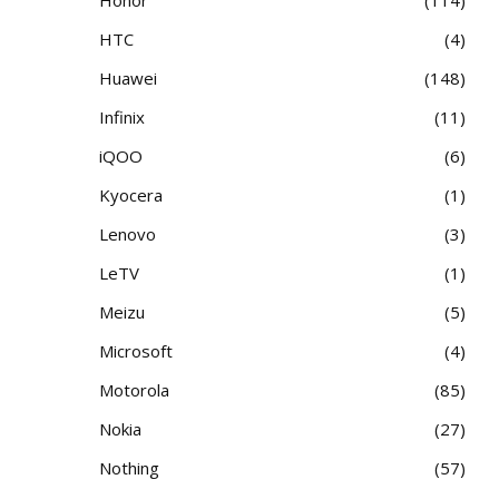
HTC
4
Huawei
148
Infinix
11
iQOO
6
Kyocera
1
Lenovo
3
LeTV
1
Meizu
5
Microsoft
4
Motorola
85
Nokia
27
Nothing
57