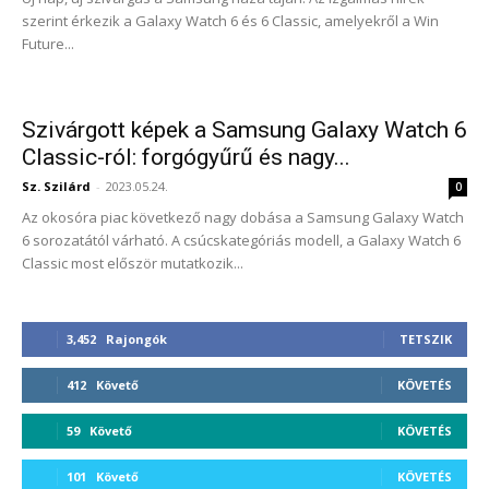
szerint érkezik a Galaxy Watch 6 és 6 Classic, amelyekről a Win
Future...
Szivárgott képek a Samsung Galaxy Watch 6
Classic-ról: forgógyűrű és nagy...
Sz. Szilárd
-
2023.05.24.
0
Az okosóra piac következő nagy dobása a Samsung Galaxy Watch
6 sorozatától várható. A csúcskategóriás modell, a Galaxy Watch 6
Classic most először mutatkozik...
3,452
Rajongók
TETSZIK
412
Követő
KÖVETÉS
59
Követő
KÖVETÉS
101
Követő
KÖVETÉS