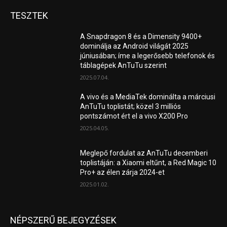
TESZTEK
A Snapdragon 8 és a Dimensity 9400+
dominálja az Android világát 2025
júniusában; íme a legerősebb telefonok és
táblagépek AnTuTu szerint
2025.07.04.
A vivo és a MediaTek dominálta a márciusi
AnTuTu toplistát; közel 3 milliós
pontszámot ért el a vivo X200 Pro
2025.04.05.
Meglepő fordulat az AnTuTu decemberi
toplistáján: a Xiaomi eltűnt, a Red Magic 10
Pro+ az élen zárja 2024-et
2025.01.02.
NÉPSZERŰ BEJEGYZÉSEK