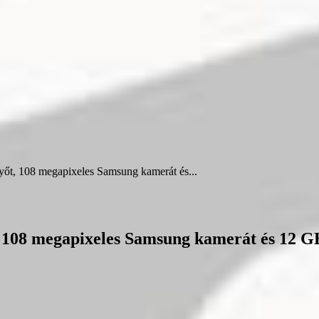
yőt, 108 megapixeles Samsung kamerát és...
, 108 megapixeles Samsung kamerát és 12 G