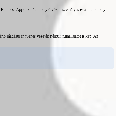
 Business Appot kínál, amely ötvözi a személyes és a munkahelyi
rló ráadásul ingyenes vezeték nélküli fülhallgatót is kap. Az