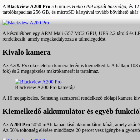
A
Blackview A200 Pro
a 6 nm-es
Helio G99 lapkát használja
, és 1
tárolókapacitás 256 GB, és microSD kártyával tovább bővíthető akár 
A készülékben egy ARM Mali-G57 MC2 GPU, UFS 2.2 tároló és LPDDR
rendelkezik, amely megakadályozza a túlmelegedést.
Kiváló kamera
Az
A200 Pro
okostelefon kamera terén is kiemelkedik. A hátlapi 108
fok) és 2 megapixeles makrókamerát is tartalmaz.
Blackview A200 Pro kamerája
A 16 megapixeles, Samsung szenzorral rendelkező előlapi kamera kivá
Kiemelkedő akkumulátor és egyéb funkció
Az
A200 Pro
5050 mAh kapacitású akkumulátort kínál, amely akár 576 
Az 50% töltöttség elérése mindössze 20 percet vesz igénybe a gyorst