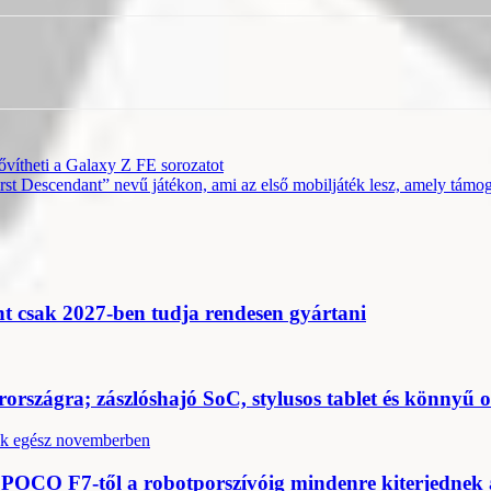
vítheti a Galaxy Z FE sorozatot
 Descendant” nevű játékon, ami az első mobiljáték lesz, amely támo
nt csak 2027-ben tudja rendesen gyártani
rszágra; zászlóshajó SoC, stylusos tablet és könnyű 
 POCO F7-től a robotporszívóig mindenre kiterjednek