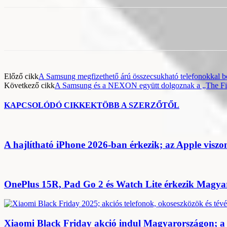
Előző cikk
A Samsung megfizethető árú összecsukható telefonokkal bő
Következő cikk
A Samsung és a NEXON együtt dolgoznak a „The First
KAPCSOLÓDÓ CIKKEK
TÖBB A SZERZŐTŐL
A hajlítható iPhone 2026-ban érkezik; az Apple viszo
OnePlus 15R, Pad Go 2 és Watch Lite érkezik Magyaro
Xiaomi Black Friday akció indul Magyarországon; a