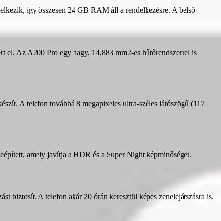
elkezik, így összesen 24 GB RAM áll a rendelkezésre. A belső
el. Az A200 Pro egy nagy, 14,883 mm2-es hűtőrendszerrel is
zít. A telefon továbbá 8 megapixeles ultra-széles látószögű (117
beépített, amely javítja a HDR és a Super Night képminőséget.
 biztosít. A telefon akár 20 órán keresztül képes zenelejátszásra is.