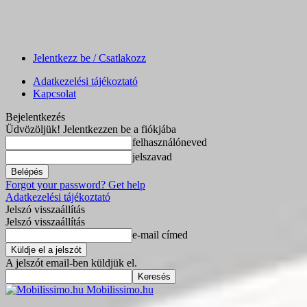
Jelentkezz be / Csatlakozz
Adatkezelési tájékoztató
Kapcsolat
Bejelentkezés
Üdvözöljük! Jelentkezzen be a fiókjába
felhasználóneved
jelszavad
Forgot your password? Get help
Adatkezelési tájékoztató
Jelszó visszaállítás
Jelszó visszaállítás
e-mail címed
A jelszót email-ben küldjük el.
Mobilissimo.hu