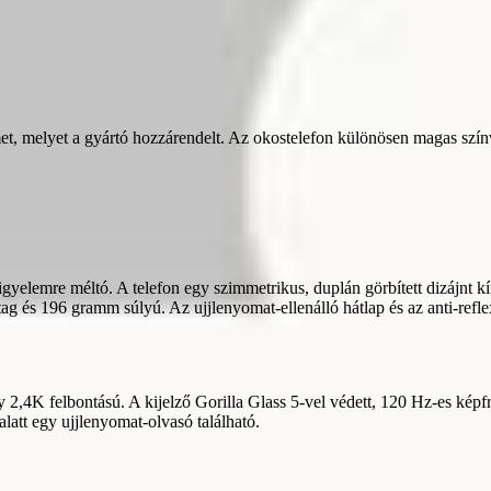
et, melyet a gyártó hozzárendelt. Az okostelefon különösen magas szín
gyelemre méltó. A telefon egy szimmetrikus, duplán görbített dizájnt k
ag és 196 gramm súlyú. Az ujjlenyomat-ellenálló hátlap és az anti-refle
 felbontású. A kijelző Gorilla Glass 5-vel védett, 120 Hz-es képfrissí
alatt egy ujjlenyomat-olvasó található.