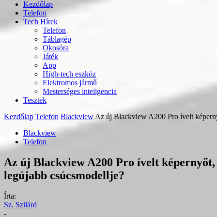
Kezdőlap
Telefon
Tech Hírek
Telefon
Táblagép
Okosóra
Játék
App
High-tech eszköz
Elektromos jármű
Mesterséges inteligencia
Tesztek
Kezdőlap
Telefon
Blackview
Az új Blackview A200 Pro ívelt képern
Blackview
Telefon
Az új Blackview A200 Pro ívelt képernyőt
legújabb csúcsmodellje?
Írta:
Sz. Szilárd
-