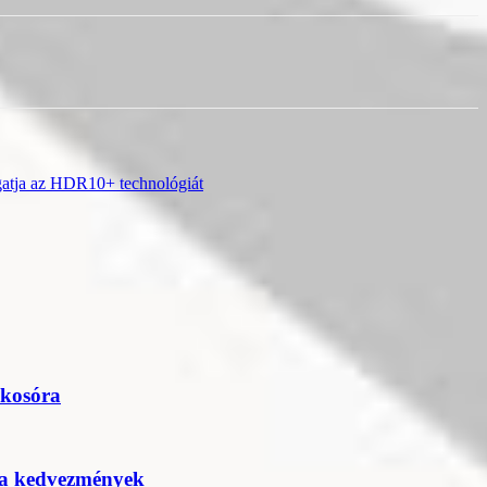
gatja az HDR10+ technológiát
okosóra
 a kedvezmények