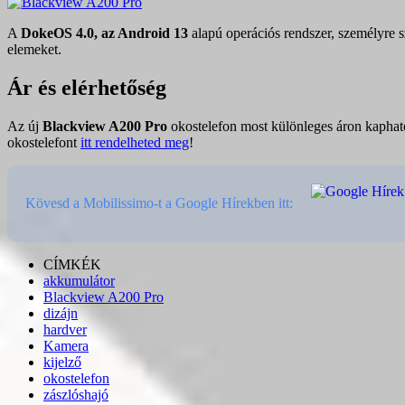
A
DokeOS 4.0, az Android 13
alapú operációs rendszer, személyre 
elemeket.
Ár és elérhetőség
Az új
Blackview A200 Pro
okostelefon most különleges áron kapha
okostelefont
itt rendelheted meg
!
Kövesd a Mobilissimo-t a Google Hírekben itt:
CÍMKÉK
akkumulátor
Blackview A200 Pro
dizájn
hardver
Kamera
kijelző
okostelefon
zászlóshajó