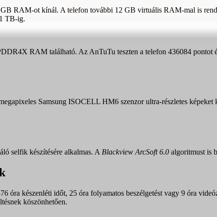
2 GB RAM-ot kínál. A telefon további 12 GB virtuális RAM-mal is rend
1 TB-ig.
4X RAM található. Az AnTuTu teszten a telefon 436084 pontot ért 
 megapixeles Samsung ISOCELL HM6 szenzor ultra-részletes képeket kés
ló selfik készítésére alkalmas. A
Blackview ArcSoft 6.0
algoritmust is 
k
óra készenléti időt, 25 óra folyamatos beszélgetést vagy 9 óra videózást
öltésnek köszönhetően.