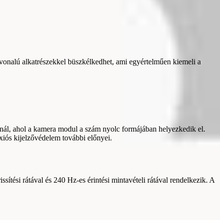
vonalú alkatrészekkel büszkélkedhet, ami egyértelműen kiemeli a
ínál, ahol a kamera modul a szám nyolc formájában helyezkedik el.
xiós kijelzővédelem további előnyei.
tési rátával és 240 Hz-es érintési mintavételi rátával rendelkezik. A