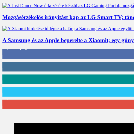
Mozgásérzékelős irányítást kap az LG Smart TV; tán
A Samsung és az Apple beperelte a Xiaomit; egy gúny
3,452
Rajongók
412
Követő
59
Követő
101
Követő
2,589
Feliratkozó