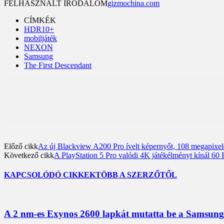
FELHASZNÁLT IRODALOM
gizmochina.com
CÍMKÉK
HDR10+
mobiljáték
NEXON
Samsung
The First Descendant
Előző cikk
Az új Blackview A200 Pro ívelt képernyőt, 108 megapixe
Következő cikk
A PlayStation 5 Pro valódi 4K játékélményt kínál 60 
KAPCSOLÓDÓ CIKKEK
TÖBB A SZERZŐTŐL
A 2 nm-es Exynos 2600 lapkát mutatta be a Samsung;