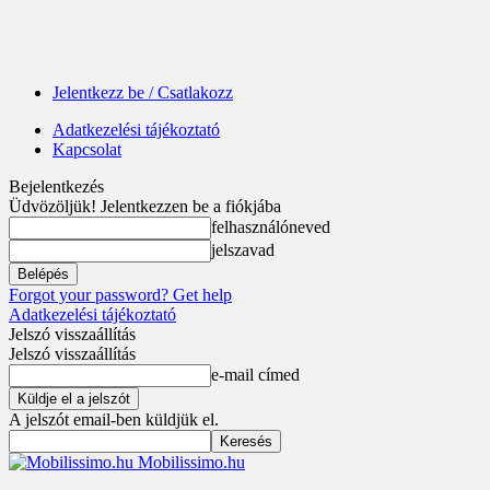
Jelentkezz be / Csatlakozz
Adatkezelési tájékoztató
Kapcsolat
Bejelentkezés
Üdvözöljük! Jelentkezzen be a fiókjába
felhasználóneved
jelszavad
Forgot your password? Get help
Adatkezelési tájékoztató
Jelszó visszaállítás
Jelszó visszaállítás
e-mail címed
A jelszót email-ben küldjük el.
Mobilissimo.hu