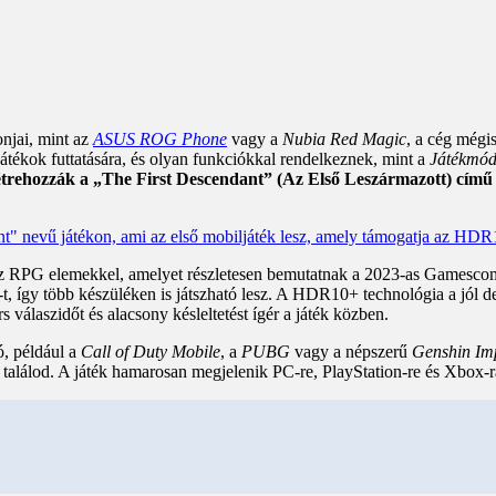
onjai, mint az
ASUS ROG Phone
vagy a
Nubia Red Magic
, a cég mégi
játékok futtatására, és olyan funkciókkal rendelkeznek, mint a
Játékmó
létrehozzák a „The First Descendant” (Az Első Leszármazott) című 
esz RPG elemekkel, amelyet részletesen bemutatnak a 2023-as Gamesc
-t, így több készüléken is játszható lesz. A HDR10+ technológia a jól d
 válaszidőt és alacsony késleltetést ígér a játék közben.
ó, például a
Call of Duty Mobile
, a
PUBG
vagy a népszerű
Genshin Im
t találod. A játék hamarosan megjelenik PC-re, PlayStation-re és Xbox-r