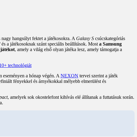
s nagy hangsúlyt fektet a játékosokra. A
Galaxy S
csúcskategóriás
d
és a játékosoknak szánt speciális beállítások. Most
a Samsung
játékot
, amely a világ első olyan játéka lesz, amely támogatja a
om eseményen a hónap végén. A
NEXON
tervei szerint a játék
efiniált fényekkel és árnyékokkal mélyebb elmerülést és
pact
, amelyek sok okostelefont kihívás elé állítanak a futtatásuk során.
a.