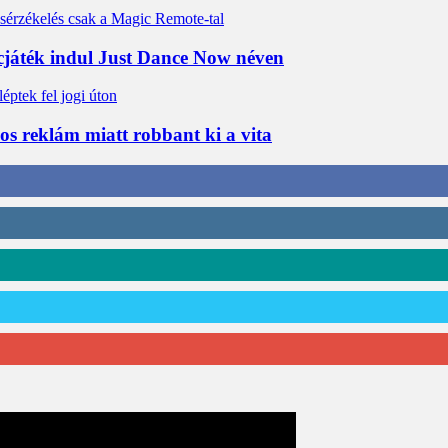
cjáték indul Just Dance Now néven
os reklám miatt robbant ki a vita