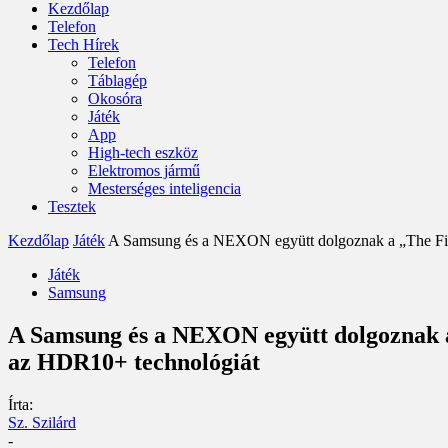
Kezdőlap
Telefon
Tech Hírek
Telefon
Táblagép
Okosóra
Játék
App
High-tech eszköz
Elektromos jármű
Mesterséges inteligencia
Tesztek
Kezdőlap
Játék
A Samsung és a NEXON együtt dolgoznak a „The Fir
Játék
Samsung
A Samsung és a NEXON együtt dolgoznak a 
az HDR10+ technológiát
Írta:
Sz. Szilárd
-