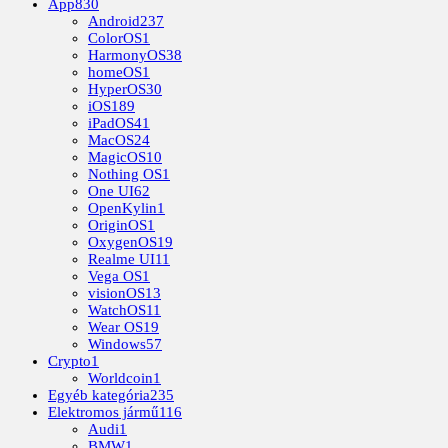
App
830
Android
237
ColorOS
1
HarmonyOS
38
homeOS
1
HyperOS
30
iOS
189
iPadOS
41
MacOS
24
MagicOS
10
Nothing OS
1
One UI
62
OpenKylin
1
OriginOS
1
OxygenOS
19
Realme UI
11
Vega OS
1
visionOS
13
WatchOS
11
Wear OS
19
Windows
57
Crypto
1
Worldcoin
1
Egyéb kategória
235
Elektromos jármű
116
Audi
1
BMW
1