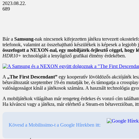
2023.08.22.
689
Bár a
Samsung
-nak nincsenek kifejezetten játékra tervezett okostelef
telefonok, valamint az összehajtható készülékek is képesek a legjobb 
összefogott a NEXON-nal, egy mobiljáték-fejlesztő céggel, hogy 
HDR10+
technológiát a lenyűgöző grafikai élmény érdekében.
A
„The First Descendant”
egy kooperatív lövöldözős akciójáték l
bétaváltozatát szeptember 19-én mutatják be, és támogatja a crossplay
valóságosságot kínál a játékosok számára. A használt technológia gyors
A mobiljátékok világában már rengeteg érdekes és vonzó cím találhat
Ha kíváncsi vagy a játékra, már elérhető a Steam-en bétaverzióban, it
Kövesd a Mobilissimo-t a Google Hírekben itt: