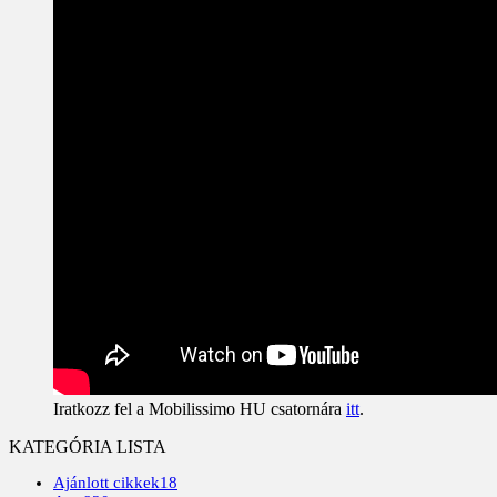
Iratkozz fel a Mobilissimo HU csatornára
itt
.
KATEGÓRIA LISTA
Ajánlott cikkek
18