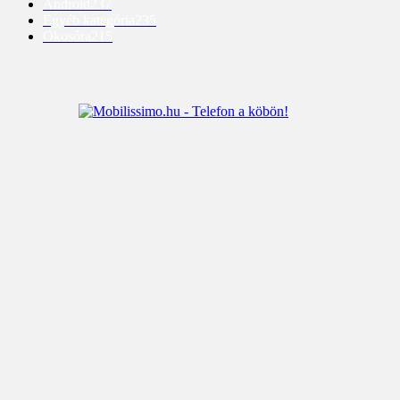
Android
237
Egyéb kategória
235
Okosóra
215