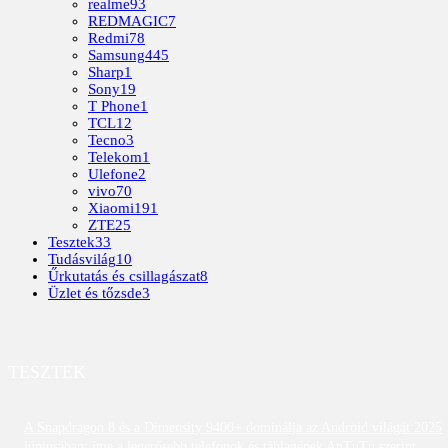
realme
93
REDMAGIC
7
Redmi
78
Samsung
445
Sharp
1
Sony
19
T Phone
1
TCL
12
Tecno
3
Telekom
1
Ulefone
2
vivo
70
Xiaomi
191
ZTE
25
Tesztek
33
Tudásvilág
10
Űrkutatás és csillagászat
8
Üzlet és tőzsde
3
TESZTEK
A Snapdragon 8 és a Dimensity 9400+ dominálja az Android világát 2025
júniusában; íme a legerősebb telefonok és táblagépek AnTuTu szerint