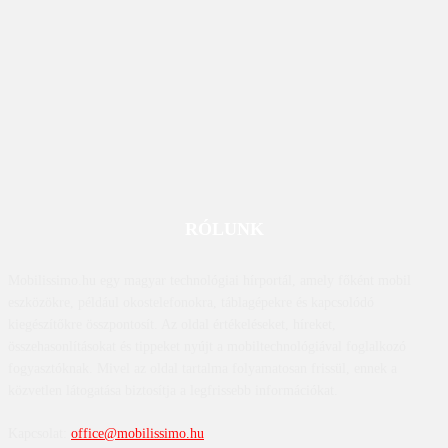
RÓLUNK
Mobilissimo.hu egy magyar technológiai hírportál, amely főként mobil
eszközökre, például okostelefonokra, táblagépekre és kapcsolódó
kiegészítőkre összpontosít. Az oldal értékeléseket, híreket,
összehasonlításokat és tippeket nyújt a mobiltechnológiával foglalkozó
fogyasztóknak. Mivel az oldal tartalma folyamatosan frissül, ennek a
közvetlen látogatása biztosítja a legfrissebb információkat.
Kapcsolat:
office@mobilissimo.hu