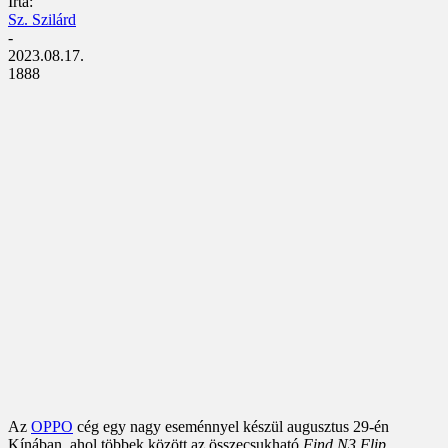
Írta:
Sz. Szilárd
-
2023.08.17.
1888
Az
OPPO
cég egy nagy eseménnyel készül augusztus 29-én
Kínában, ahol többek között az összecsukható
Find N3 Flip