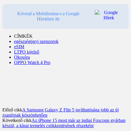
Kövesd a Mobilissimo-t a Google
Hírekben itt:
CÍMKÉK
egészségügyi szenzorok
eSIM
LTPO kijelző
Okosóra
OPPO Watch 4 Pro
Előző cikk
A Samsung Galaxy Z Flip 5 javíthatósága jobb az új
zsanérnak köszönhetően
Következő cikk
Az iPhone 15 most már az indiai Foxconn gyárban
készül, a kínai termelés csökkentésének részeként