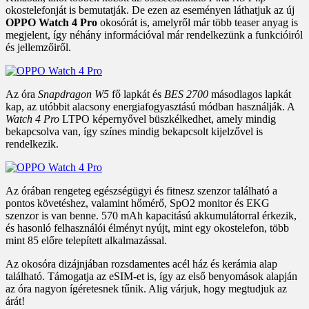
okostelefonját is bemutatják. De ezen az eseményen láthatjuk az új
OPPO Watch 4 Pro
okosórát is, amelyről már több teaser anyag is
megjelent, így néhány információval már rendelkezünk a funkcióiról
és jellemzőiről.
Az óra
Snapdragon W5
fő lapkát és
BES 2700
másodlagos lapkát
kap, az utóbbit alacsony energiafogyasztású módban használják. A
Watch 4 Pro
LTPO képernyővel büszkélkedhet, amely mindig
bekapcsolva van, így színes mindig bekapcsolt kijelzővel is
rendelkezik.
Az órában rengeteg egészségügyi és fitnesz szenzor található a
pontos követéshez, valamint hőmérő, SpO2 monitor és EKG
szenzor is van benne. 570 mAh kapacitású akkumulátorral érkezik,
és hasonló felhasználói élményt nyújt, mint egy okostelefon, több
mint 85 előre telepített alkalmazással.
Az okosóra dizájnjában rozsdamentes acél ház és kerámia alap
található. Támogatja az eSIM-et is, így az első benyomások alapján
az óra nagyon ígéretesnek tűnik. Alig várjuk, hogy megtudjuk az
árát!