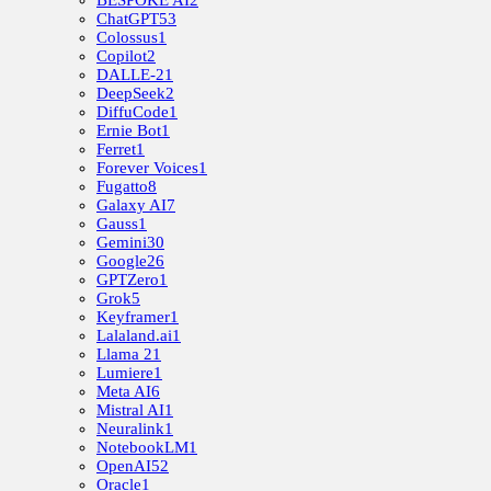
ChatGPT
53
Colossus
1
Copilot
2
DALLE-2
1
DeepSeek
2
DiffuCode
1
Ernie Bot
1
Ferret
1
Forever Voices
1
Fugatto
8
Galaxy AI
7
Gauss
1
Gemini
30
Google
26
GPTZero
1
Grok
5
Keyframer
1
Lalaland.ai
1
Llama 2
1
Lumiere
1
Meta AI
6
Mistral AI
1
Neuralink
1
NotebookLM
1
OpenAI
52
Oracle
1