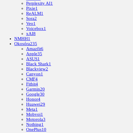
Perplexity AI
1
Pixie
1
ReALM
1
Sora
2
Veo
1
Voicebox
1
xAI
8
NMHH
1
Okosóra
235
Amazfit
6
Apple
35
ASUS
1
Black Shark
1
Blackview
2
Canyon
1
CMF
4
Fitbit
4
Garmin
20
Google
30
Honor
4
Huawei
29
Meta
1
Mobvoi
1
Motorola
3
Nothing
1
OnePlus
10