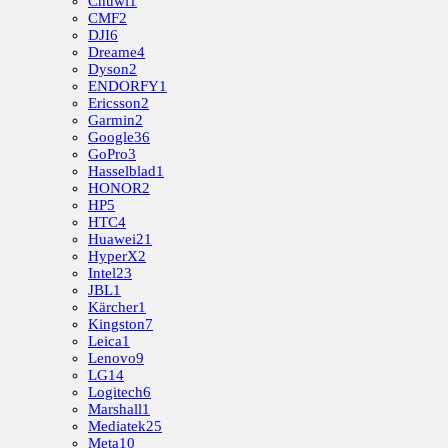
Chuwi
1
CMF
2
DJI
6
Dreame
4
Dyson
2
ENDORFY
1
Ericsson
2
Garmin
2
Google
36
GoPro
3
Hasselblad
1
HONOR
2
HP
5
HTC
4
Huawei
21
HyperX
2
Intel
23
JBL
1
Kärcher
1
Kingston
7
Leica
1
Lenovo
9
LG
14
Logitech
6
Marshall
1
Mediatek
25
Meta
10