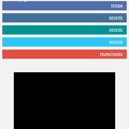
TETSZIK
412
Követő
KÖVETÉS
59
Követő
KÖVETÉS
101
Követő
KÖVETÉS
2,589
Feliratkozó
FELIRATKOZÁS