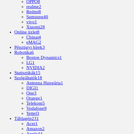
OPPO
8
realme
2
Redmi
8
Samsung
40
vivo
1
Xiaomi
28
Online üzlet
8
Chinai
4
eMAG
2
Pénzügyi hírek
3
Robotika
6
Boston Dynamics
1
LG
1
NVIDIA
2
Statisztikák
15
Szolgáltatók
18
Antenna Hungária
1
DIGI
1
One
3
Orange
1
Telekom
5
Vodafone
9
Yettel
3
Táblagép
231
Acer
1
Amazon
2
Apple
44