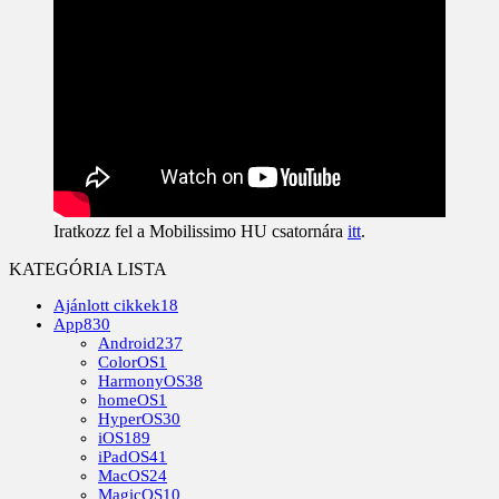
Iratkozz fel a Mobilissimo HU csatornára
itt
.
KATEGÓRIA LISTA
Ajánlott cikkek
18
App
830
Android
237
ColorOS
1
HarmonyOS
38
homeOS
1
HyperOS
30
iOS
189
iPadOS
41
MacOS
24
MagicOS
10