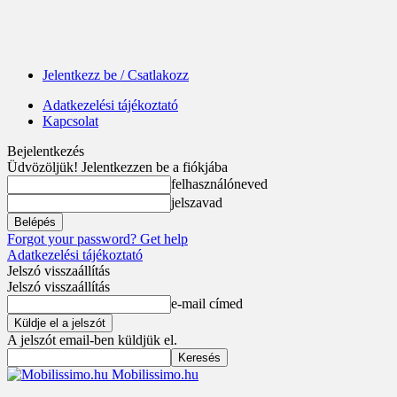
Jelentkezz be / Csatlakozz
Adatkezelési tájékoztató
Kapcsolat
Bejelentkezés
Üdvözöljük! Jelentkezzen be a fiókjába
felhasználóneved
jelszavad
Forgot your password? Get help
Adatkezelési tájékoztató
Jelszó visszaállítás
Jelszó visszaállítás
e-mail címed
A jelszót email-ben küldjük el.
Mobilissimo.hu