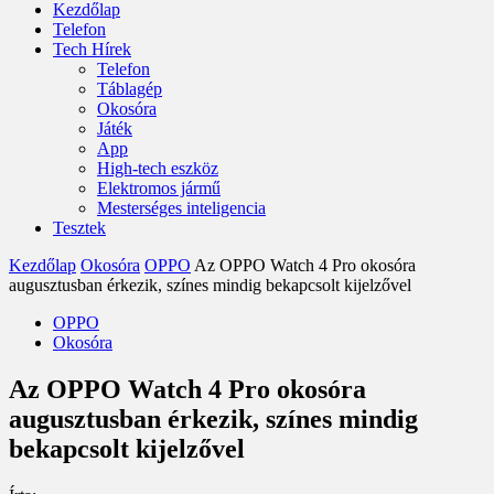
Kezdőlap
Telefon
Tech Hírek
Telefon
Táblagép
Okosóra
Játék
App
High-tech eszköz
Elektromos jármű
Mesterséges inteligencia
Tesztek
Kezdőlap
Okosóra
OPPO
Az OPPO Watch 4 Pro okosóra
augusztusban érkezik, színes mindig bekapcsolt kijelzővel
OPPO
Okosóra
Az OPPO Watch 4 Pro okosóra
augusztusban érkezik, színes mindig
bekapcsolt kijelzővel