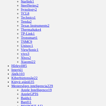
Starlink
1
SteelSeries
2
Synology
2
TCL
8
Technics
1
Tenda
2
Texas Instruments
2
Thermaltake
4
TP-Link
1
Tronsmart
1
TSMC
9
Unisoc
1
ViewSonic
1
vivo
3
Xbox
2
Xiaomi
22
Hírlevél
85
Interjú
1
Játék
103
Kiberbiztonság
22
Kütyü ajánló
35
Mesterséges inteligencia
229
Apple Intelligence
19
AppleGPT
6
Baidu
1
Bard
11
BESPOKE AI
2