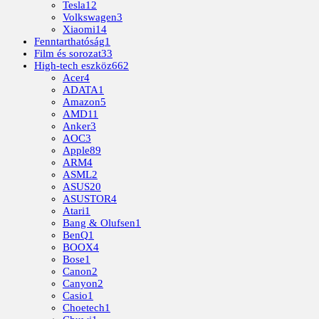
Tesla
12
Volkswagen
3
Xiaomi
14
Fenntarthatóság
1
Film és sorozat
33
High-tech eszköz
662
Acer
4
ADATA
1
Amazon
5
AMD
11
Anker
3
AOC
3
Apple
89
ARM
4
ASML
2
ASUS
20
ASUSTOR
4
Atari
1
Bang & Olufsen
1
BenQ
1
BOOX
4
Bose
1
Canon
2
Canyon
2
Casio
1
Choetech
1