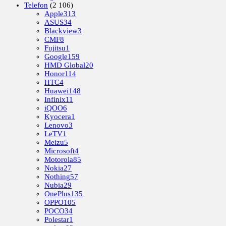
Telefon
(2 106)
Apple
313
ASUS
34
Blackview
3
CMF
8
Fujitsu
1
Google
159
HMD Global
20
Honor
114
HTC
4
Huawei
148
Infinix
11
iQOO
6
Kyocera
1
Lenovo
3
LeTV
1
Meizu
5
Microsoft
4
Motorola
85
Nokia
27
Nothing
57
Nubia
29
OnePlus
135
OPPO
105
POCO
34
Polestar
1