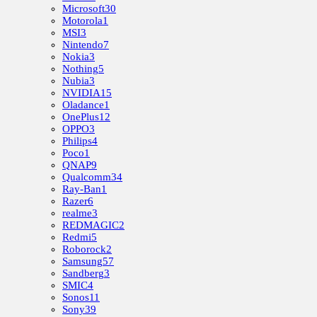
Microsoft
30
Motorola
1
MSI
3
Nintendo
7
Nokia
3
Nothing
5
Nubia
3
NVIDIA
15
Oladance
1
OnePlus
12
OPPO
3
Philips
4
Poco
1
QNAP
9
Qualcomm
34
Ray-Ban
1
Razer
6
realme
3
REDMAGIC
2
Redmi
5
Roborock
2
Samsung
57
Sandberg
3
SMIC
4
Sonos
11
Sony
39