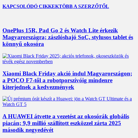
KAPCSOLÓDÓ CIKKEK
TÖBB A SZERZŐTŐL
OnePlus 15R, Pad Go 2 és Watch Lite érkezik
Magyarországra; zászlóshajó SoC, stylusos tablet és
könnyű okosóra
Xiaomi Black Friday akció indul Magyarországon;
a POCO F7-től a robotporszívóig mindenre
kiterjednek a kedvezmények
A HUAWEI átvette a vezetést az okosórák globális
piacán; 9,9 millió szállított eszközzel zárta 2025
második negyedévét
3,452
Rajongók