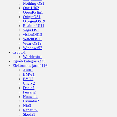
Nothing OS
1
One UI
62
OpenKylin
1
OriginOS
1
OxygenOS
19
Realme UI
11
Vega OS
1
visionOS
13
WatchOS
11
Wear OS
19
Windows
57
Crypto
1
Worldcoin
1
Egyéb kategória
235
Elektromos jármű
116
Audi
1
BMW
1
BYD
7
Chery
2
Dacia
7
Ferrari
2
Huawei
4
Hyundai
2
Nio
3
Renault
2
Skoda
1