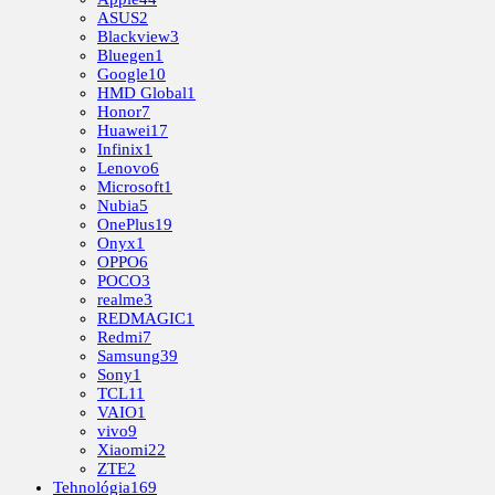
ASUS
2
Blackview
3
Bluegen
1
Google
10
HMD Global
1
Honor
7
Huawei
17
Infinix
1
Lenovo
6
Microsoft
1
Nubia
5
OnePlus
19
Onyx
1
OPPO
6
POCO
3
realme
3
REDMAGIC
1
Redmi
7
Samsung
39
Sony
1
TCL
11
VAIO
1
vivo
9
Xiaomi
22
ZTE
2
Tehnológia
169