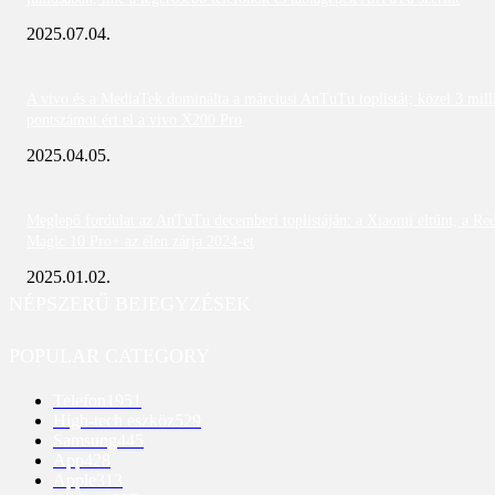
2025.07.04.
A vivo és a MediaTek dominálta a márciusi AnTuTu toplistát; közel 3 mill
pontszámot ért el a vivo X200 Pro
2025.04.05.
Meglepő fordulat az AnTuTu decemberi toplistáján: a Xiaomi eltűnt, a Re
Magic 10 Pro+ az élen zárja 2024-et
2025.01.02.
NÉPSZERŰ BEJEGYZÉSEK
POPULAR CATEGORY
Telefon
1951
High-tech eszköz
529
Samsung
445
App
428
Apple
313