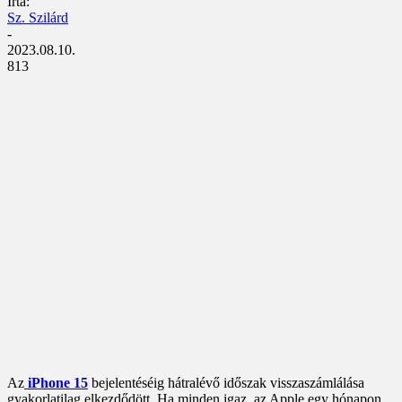
Írta:
Sz. Szilárd
-
2023.08.10.
813
Az
iPhone 15
bejelentéséig hátralévő időszak visszaszámlálása
gyakorlatilag elkezdődött. Ha minden igaz, az Apple egy hónapon