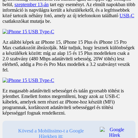
belül,
szeptember 13-án
tart egy eseményt. Az elmúlt napokban több
információ is napvilágra került a készülékekről, és a legfrissebbek
közé tartozik néhány fotó, amely az új telefonokon található
USB-C
csatlakozókat mutatja be.
Az alábbi képek az iPhone 15, iPhone 15 Plus és iPhone 15 Pro
Max csatlakozóit ábrázolják. Már tudjuk, hogy lesznek különbségek
a készülékek között: míg az alap 15 és 15 Plus modelleken csak a
2.0 szabvány (480 Mbps adatátviteli sebesség, 20W töltés) lesz
elérhető, addig a Pro és Pro Max modellek a 3.2 szabványt veszik
fel.
Ez magasabb adatátviteli sebességet és talán gyorsabb töltést is
jelenthet. Emellett fontos megemlíteni, hogy azok az USB-C
kábelek, amelyek nem részei az iPhone-hoz készült (MFi)
programnak, korlátozott adatátviteli sebességgel és töltési
képességgel fognak rendelkezni.
Kövesd a Mobilissimo-t a Google
Hírekben itt: