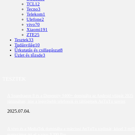
TCL
12
Tecno
3
Telekom
1
Ulefone
2
vivo
70
Xiaomi
191
ZTE
25
Tesztek
33
Tudásvilág
10
Űrkutatás és csillagászat
8
Üzlet és tőzsde
3
TESZTEK
A Snapdragon 8 és a Dimensity 9400+ dominálja az Android világát 2025
júniusában; íme a legerősebb telefonok és táblagépek AnTuTu szerint
2025.07.04.
A vivo és a MediaTek dominálta a márciusi AnTuTu toplistát; közel 3 mill
pontszámot ért el a vivo X200 Pro