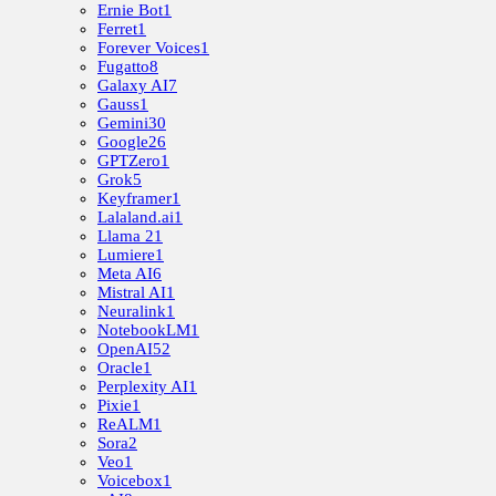
Ernie Bot
1
Ferret
1
Forever Voices
1
Fugatto
8
Galaxy AI
7
Gauss
1
Gemini
30
Google
26
GPTZero
1
Grok
5
Keyframer
1
Lalaland.ai
1
Llama 2
1
Lumiere
1
Meta AI
6
Mistral AI
1
Neuralink
1
NotebookLM
1
OpenAI
52
Oracle
1
Perplexity AI
1
Pixie
1
ReALM
1
Sora
2
Veo
1
Voicebox
1