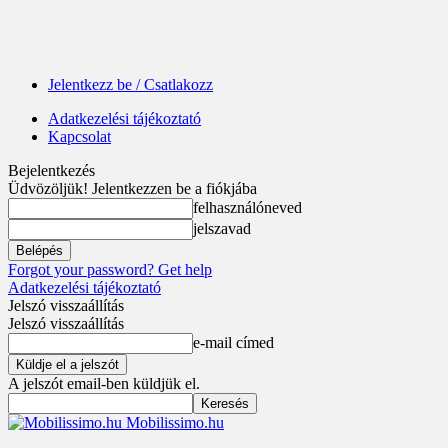
Jelentkezz be / Csatlakozz
Adatkezelési tájékoztató
Kapcsolat
Bejelentkezés
Üdvözöljük! Jelentkezzen be a fiókjába
felhasználóneved
jelszavad
Forgot your password? Get help
Adatkezelési tájékoztató
Jelszó visszaállítás
Jelszó visszaállítás
e-mail címed
A jelszót email-ben küldjük el.
Mobilissimo.hu