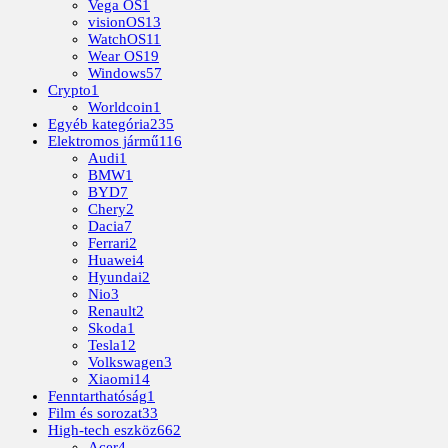
Vega OS
1
visionOS
13
WatchOS
11
Wear OS
19
Windows
57
Crypto
1
Worldcoin
1
Egyéb kategória
235
Elektromos jármű
116
Audi
1
BMW
1
BYD
7
Chery
2
Dacia
7
Ferrari
2
Huawei
4
Hyundai
2
Nio
3
Renault
2
Skoda
1
Tesla
12
Volkswagen
3
Xiaomi
14
Fenntarthatóság
1
Film és sorozat
33
High-tech eszköz
662
Acer
4