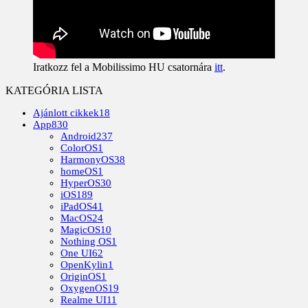
Iratkozz fel a Mobilissimo HU csatornára
itt
.
KATEGÓRIA LISTA
Ajánlott cikkek
18
App
830
Android
237
ColorOS
1
HarmonyOS
38
homeOS
1
HyperOS
30
iOS
189
iPadOS
41
MacOS
24
MagicOS
10
Nothing OS
1
One UI
62
OpenKylin
1
OriginOS
1
OxygenOS
19
Realme UI
11