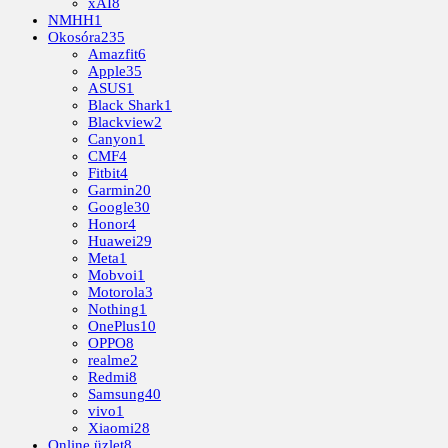
xAI
8
NMHH
1
Okosóra
235
Amazfit
6
Apple
35
ASUS
1
Black Shark
1
Blackview
2
Canyon
1
CMF
4
Fitbit
4
Garmin
20
Google
30
Honor
4
Huawei
29
Meta
1
Mobvoi
1
Motorola
3
Nothing
1
OnePlus
10
OPPO
8
realme
2
Redmi
8
Samsung
40
vivo
1
Xiaomi
28
Online üzlet
8