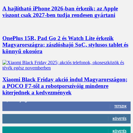
A hajlítható iPhone 2026-ban érkezik; az Apple
viszont csak 2027-ben tudja rendesen gyártani
OnePlus 15R, Pad Go 2 és Watch Lite érkezik
Magyarországra; zászlóshajó SoC, stylusos tablet és
könnyű okosóra
Xiaomi Black Friday akció indul Magyarországon;
a POCO F7-től a robotporszívóig mindenre
kiterjednek a kedvezmények
3,452
Rajongók
TETSZIK
412
Követő
KÖVETÉS
59
Követő
KÖVETÉS