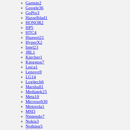
Garmin
2
Google
36
GoPro
3
Hasselblad
1
HONOR
2
HP
5
HTC
4
Huawei
21
HyperX
2
Intel
23
JBL
1
Kärcher
1
Kingston
7
Leica
1
Lenovo
9
LG
14
Logitech
6
Marshall
1
Mediatek
25
Meta
10
Microsoft
30
Motorola
1
MSI
3
Nintendo
7
Nokia
3
Nothing
5