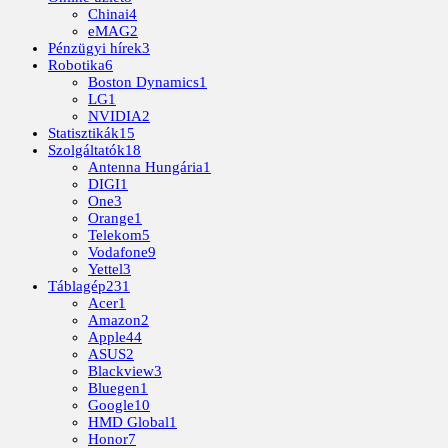
Chinai
4
eMAG
2
Pénzügyi hírek
3
Robotika
6
Boston Dynamics
1
LG
1
NVIDIA
2
Statisztikák
15
Szolgáltatók
18
Antenna Hungária
1
DIGI
1
One
3
Orange
1
Telekom
5
Vodafone
9
Yettel
3
Táblagép
231
Acer
1
Amazon
2
Apple
44
ASUS
2
Blackview
3
Bluegen
1
Google
10
HMD Global
1
Honor
7