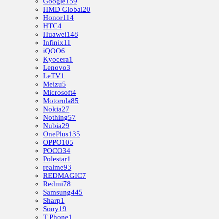
Google
159
HMD Global
20
Honor
114
HTC
4
Huawei
148
Infinix
11
iQOO
6
Kyocera
1
Lenovo
3
LeTV
1
Meizu
5
Microsoft
4
Motorola
85
Nokia
27
Nothing
57
Nubia
29
OnePlus
135
OPPO
105
POCO
34
Polestar
1
realme
93
REDMAGIC
7
Redmi
78
Samsung
445
Sharp
1
Sony
19
T Phone
1