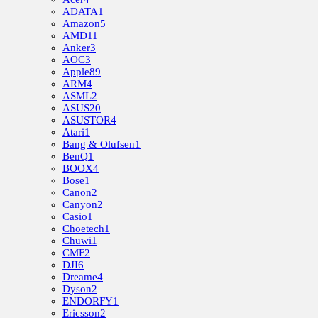
ADATA
1
Amazon
5
AMD
11
Anker
3
AOC
3
Apple
89
ARM
4
ASML
2
ASUS
20
ASUSTOR
4
Atari
1
Bang & Olufsen
1
BenQ
1
BOOX
4
Bose
1
Canon
2
Canyon
2
Casio
1
Choetech
1
Chuwi
1
CMF
2
DJI
6
Dreame
4
Dyson
2
ENDORFY
1
Ericsson
2