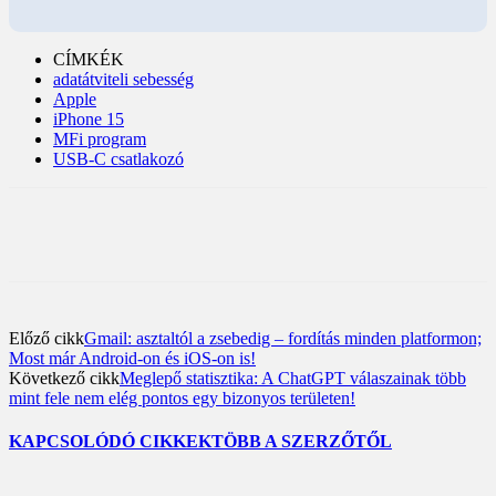
CÍMKÉK
adatátviteli sebesség
Apple
iPhone 15
MFi program
USB-C csatlakozó
Előző cikk
Gmail: asztaltól a zsebedig – fordítás minden platformon;
Most már Android-on és iOS-on is!
Következő cikk
Meglepő statisztika: A ChatGPT válaszainak több
mint fele nem elég pontos egy bizonyos területen!
KAPCSOLÓDÓ CIKKEK
TÖBB A SZERZŐTŐL