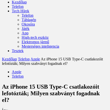
Kezdőlap
Telefon
Tech Hírek
Telefon
Táblagép
Okosóra
Játék
App
High-tech eszköz
Elektromos jármű
Mesterséges inteligencia
Tesztek
Kezdőlap
Telefon
Apple
Az iPhone 15 USB Type-C csatlakozóit
lefotózták; Milyen szabványt fogadnak el?
Apple
Telefon
Az iPhone 15 USB Type-C csatlakozóit
lefotózták; Milyen szabványt fogadnak
el?