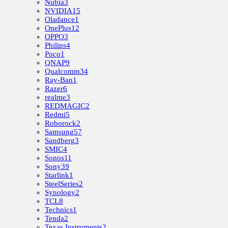
Nubia
3
NVIDIA
15
Oladance
1
OnePlus
12
OPPO
3
Philips
4
Poco
1
QNAP
9
Qualcomm
34
Ray-Ban
1
Razer
6
realme
3
REDMAGIC
2
Redmi
5
Roborock
2
Samsung
57
Sandberg
3
SMIC
4
Sonos
11
Sony
39
Starlink
1
SteelSeries
2
Synology
2
TCL
8
Technics
1
Tenda
2
Texas Instruments
2