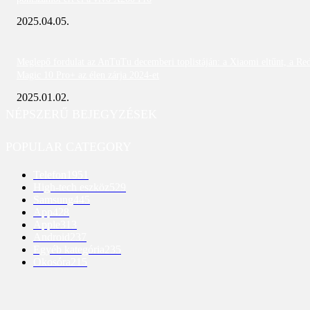
2025.04.05.
Meglepő fordulat az AnTuTu decemberi toplistáján: a Xiaomi eltűnt, a Re
Magic 10 Pro+ az élen zárja 2024-et
2025.01.02.
NÉPSZERŰ BEJEGYZÉSEK
POPULAR CATEGORY
Telefon
1951
High-tech eszköz
529
Samsung
445
App
428
Apple
313
Android
237
Egyéb kategória
235
Okosóra
215