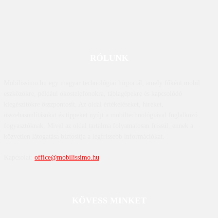
RÓLUNK
Mobilissimo.hu egy magyar technológiai hírportál, amely főként mobil
eszközökre, például okostelefonokra, táblagépekre és kapcsolódó
kiegészítőkre összpontosít. Az oldal értékeléseket, híreket,
összehasonlításokat és tippeket nyújt a mobiltechnológiával foglalkozó
fogyasztóknak. Mivel az oldal tartalma folyamatosan frissül, ennek a
közvetlen látogatása biztosítja a legfrissebb információkat.
Kapcsolat:
office@mobilissimo.hu
KÖVESS MINKET