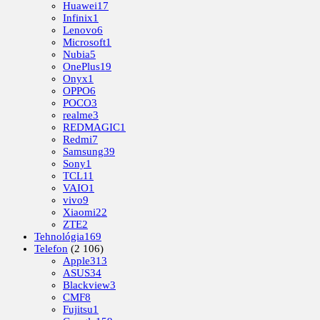
Huawei
17
Infinix
1
Lenovo
6
Microsoft
1
Nubia
5
OnePlus
19
Onyx
1
OPPO
6
POCO
3
realme
3
REDMAGIC
1
Redmi
7
Samsung
39
Sony
1
TCL
11
VAIO
1
vivo
9
Xiaomi
22
ZTE
2
Tehnológia
169
Telefon
(2 106)
Apple
313
ASUS
34
Blackview
3
CMF
8
Fujitsu
1