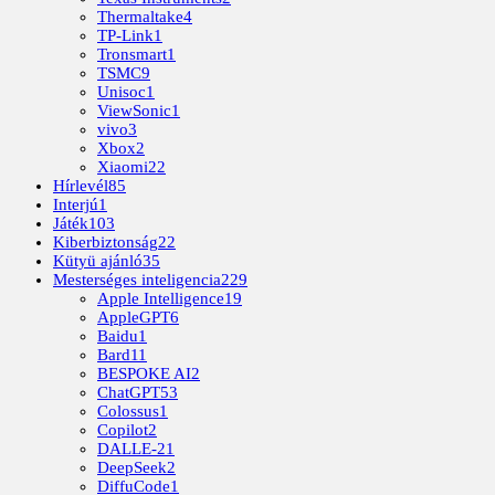
Thermaltake
4
TP-Link
1
Tronsmart
1
TSMC
9
Unisoc
1
ViewSonic
1
vivo
3
Xbox
2
Xiaomi
22
Hírlevél
85
Interjú
1
Játék
103
Kiberbiztonság
22
Kütyü ajánló
35
Mesterséges inteligencia
229
Apple Intelligence
19
AppleGPT
6
Baidu
1
Bard
11
BESPOKE AI
2
ChatGPT
53
Colossus
1
Copilot
2
DALLE-2
1
DeepSeek
2
DiffuCode
1