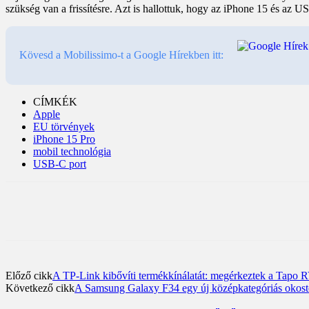
szükség van a frissítésre. Azt is hallottuk, hogy az iPhone 15 és az U
Kövesd a Mobilissimo-t a Google Hírekben itt:
CÍMKÉK
Apple
EU törvények
iPhone 15 Pro
mobil technológia
USB-C port
Előző cikk
A TP-Link kibővíti termékkínálatát: megérkeztek a Tapo 
Következő cikk
A Samsung Galaxy F34 egy új középkategóriás okostele