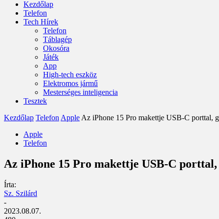
Kezdőlap
Telefon
Tech Hírek
Telefon
Táblagép
Okosóra
Játék
App
High-tech eszköz
Elektromos jármű
Mesterséges inteligencia
Tesztek
Kezdőlap
Telefon
Apple
Az iPhone 15 Pro makettje USB-C porttal, gy
Apple
Telefon
Az iPhone 15 Pro makettje USB-C porttal,
Írta:
Sz. Szilárd
-
2023.08.07.