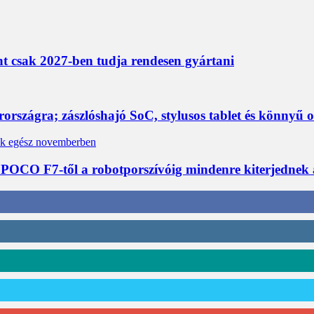
nt csak 2027-ben tudja rendesen gyártani
rszágra; zászlóshajó SoC, stylusos tablet és könnyű 
 POCO F7-től a robotporszívóig mindenre kiterjednek