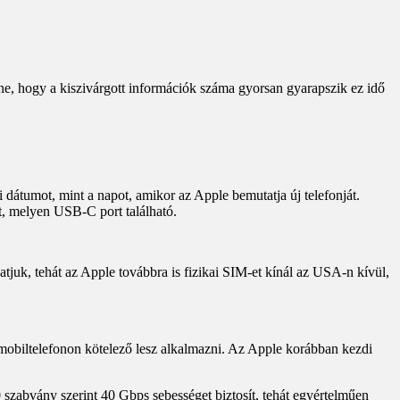
e, hogy a kiszivárgott információk száma gyorsan gyarapszik ez idő
i dátumot, mint a napot, amikor az Apple bemutatja új telefonját.
t, melyen USB-C port található.
atjuk, tehát az Apple továbbra is fizikai SIM-et kínál az USA-n kívül,
obiltelefonon kötelező lesz alkalmazni. Az Apple korábban kezdi
szabvány szerint 40 Gbps sebességet biztosít, tehát egyértelműen