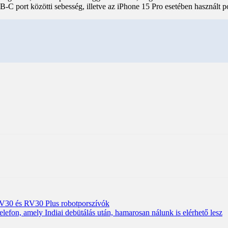
SB-C port közötti sebesség, illetve az iPhone 15 Pro esetében használt po
RV30 és RV30 Plus robotporszívók
fon, amely Indiai debütálás után, hamarosan nálunk is elérhető lesz