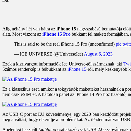
480
Alig néhány hét van hátra az
iPhone 15
nagyszabású bemutatója előtt
alatt. Most viszont az
iPhone 15 Pro
bukkant fel makett formájában,
This is said to be the real iPhone 15 Pro (unconfirmed)
pic.twi
— ICE UNIVERSE (@UniverseIce)
August 6, 2023
Ezek a kiszivárgott információk Ice Universe-től származnak, aki
Twi
Számos renderkép is felbukkant az
iPhone 15
-ről, mely keskenyebb k
Ez a klasszikus eset, amikor a tokgyártók maketteket használnak a pon
nem csak eSIM-et. A hátoldali panel az iPhone 14 Pro-hoz hasonló, 
Az USB-C port az EU követelménye, egy 2020-ban kezdődött projekt e
meg a váltást, hogy elkerülje a problémákat. Az iPaden már van USB-
A jelenleg használt
Lightning
csatlakozó csak USB 2.0 szabványnak 