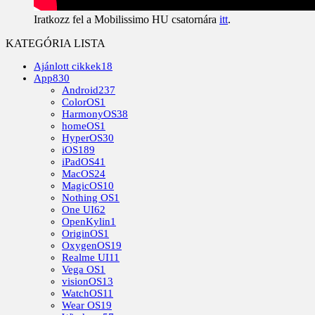
Iratkozz fel a Mobilissimo HU csatornára
itt
.
KATEGÓRIA LISTA
Ajánlott cikkek
18
App
830
Android
237
ColorOS
1
HarmonyOS
38
homeOS
1
HyperOS
30
iOS
189
iPadOS
41
MacOS
24
MagicOS
10
Nothing OS
1
One UI
62
OpenKylin
1
OriginOS
1
OxygenOS
19
Realme UI
11
Vega OS
1
visionOS
13
WatchOS
11
Wear OS
19