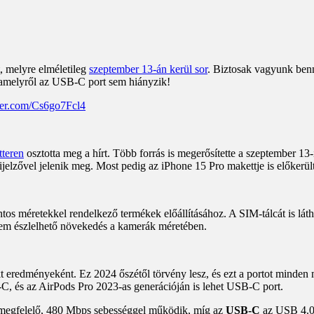
, melyre elméletileg
szeptember 13-án kerül sor
. Biztosak vagyunk benn
 amelyről az USB-C port sem hiányzik!
tter.com/Cs6go7Fcl4
tteren
osztotta meg a hírt. Több forrás is megerősítette a szeptember 13-
ijelzővel jelenik meg. Most pedig az iPhone 15 Pro makettje is előkerül
tos méretekkel rendelkező termékek előállításához. A SIM-tálcát is láth
nem észlelhető növekedés a kamerák méretében.
redményeként. Ez 2024 őszétől törvény lesz, és ezt a portot minden m
C, és az AirPods Pro 2023-as generációján is lehet USB-C port.
megfelelő, 480 Mbps sebességgel működik, míg az
USB-C
az USB 4.0 