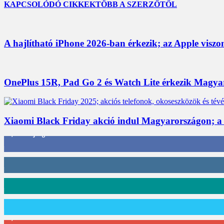
KAPCSOLÓDÓ CIKKEK
TÖBB A SZERZŐTŐL
A hajlítható iPhone 2026-ban érkezik; az Apple viszo
OnePlus 15R, Pad Go 2 és Watch Lite érkezik Magyaro
Xiaomi Black Friday akció indul Magyarországon; a
3,452
Rajongók
412
Követő
59
Követő
101
Követő
2,589
Feliratkozó