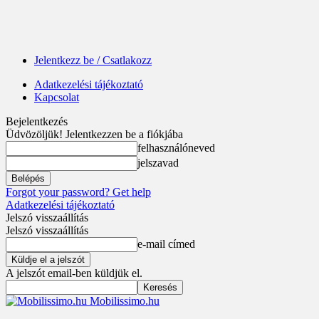
Jelentkezz be / Csatlakozz
Adatkezelési tájékoztató
Kapcsolat
Bejelentkezés
Üdvözöljük! Jelentkezzen be a fiókjába
felhasználóneved
jelszavad
Forgot your password? Get help
Adatkezelési tájékoztató
Jelszó visszaállítás
Jelszó visszaállítás
e-mail címed
A jelszót email-ben küldjük el.
Mobilissimo.hu