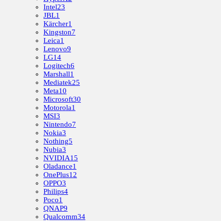
Intel
23
JBL
1
Kärcher
1
Kingston
7
Leica
1
Lenovo
9
LG
14
Logitech
6
Marshall
1
Mediatek
25
Meta
10
Microsoft
30
Motorola
1
MSI
3
Nintendo
7
Nokia
3
Nothing
5
Nubia
3
NVIDIA
15
Oladance
1
OnePlus
12
OPPO
3
Philips
4
Poco
1
QNAP
9
Qualcomm
34