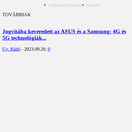
Adatkezelési tájékoztató
Kapcsolat
TOVÁBBIAK
Jogvitába keveredett az ASUS és a Samsung: 4G és
5G technológiák...
Gy. Rádó
-
2023.09.20.
0