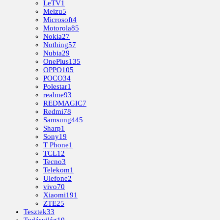
LeTV
1
Meizu
5
Microsoft
4
Motorola
85
Nokia
27
Nothing
57
Nubia
29
OnePlus
135
OPPO
105
POCO
34
Polestar
1
realme
93
REDMAGIC
7
Redmi
78
Samsung
445
Sharp
1
Sony
19
T Phone
1
TCL
12
Tecno
3
Telekom
1
Ulefone
2
vivo
70
Xiaomi
191
ZTE
25
Tesztek
33
Tudásvilág
10