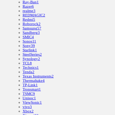
Ray-Ban
1
Razer
6
realme
3
REDMAGIC
2
Redmi
5
Roborock
2
Samsung
57
Sandberg
3
SMIC
4
Sonos
11
Sony
39
Starlink
1
SteelSeries
2
Synology
2
TCL
8
Technics
1
Tenda
2
Texas Instruments
2
Thermaltake
4
TP-Link
1
Tronsmart
1
TSMC
9
Unisoc
1
ViewSonic
1
vivo
3
Xbox
2