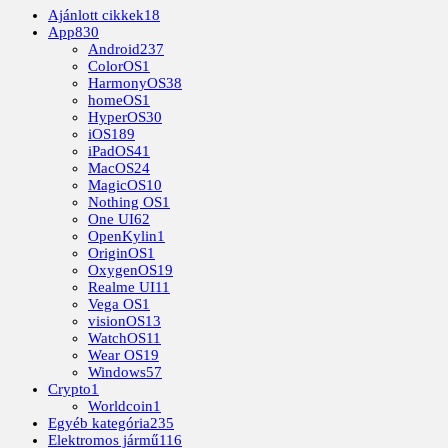
Ajánlott cikkek
18
App
830
Android
237
ColorOS
1
HarmonyOS
38
homeOS
1
HyperOS
30
iOS
189
iPadOS
41
MacOS
24
MagicOS
10
Nothing OS
1
One UI
62
OpenKylin
1
OriginOS
1
OxygenOS
19
Realme UI
11
Vega OS
1
visionOS
13
WatchOS
11
Wear OS
19
Windows
57
Crypto
1
Worldcoin
1
Egyéb kategória
235
Elektromos jármű
116