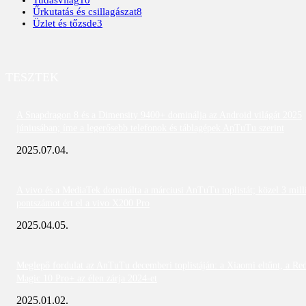
Űrkutatás és csillagászat
8
Üzlet és tőzsde
3
TESZTEK
A Snapdragon 8 és a Dimensity 9400+ dominálja az Android világát 2025
júniusában; íme a legerősebb telefonok és táblagépek AnTuTu szerint
2025.07.04.
A vivo és a MediaTek dominálta a márciusi AnTuTu toplistát; közel 3 mill
pontszámot ért el a vivo X200 Pro
2025.04.05.
Meglepő fordulat az AnTuTu decemberi toplistáján: a Xiaomi eltűnt, a Re
Magic 10 Pro+ az élen zárja 2024-et
2025.01.02.