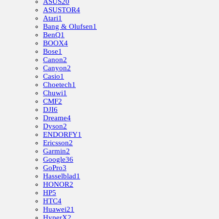
ASUS
20
ASUSTOR
4
Atari
1
Bang & Olufsen
1
BenQ
1
BOOX
4
Bose
1
Canon
2
Canyon
2
Casio
1
Choetech
1
Chuwi
1
CMF
2
DJI
6
Dreame
4
Dyson
2
ENDORFY
1
Ericsson
2
Garmin
2
Google
36
GoPro
3
Hasselblad
1
HONOR
2
HP
5
HTC
4
Huawei
21
HyperX
2