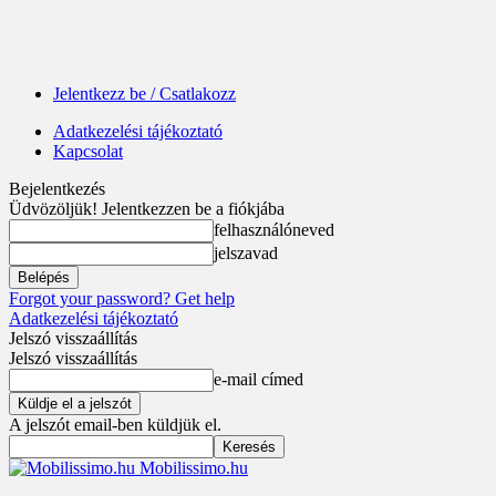
Jelentkezz be / Csatlakozz
Adatkezelési tájékoztató
Kapcsolat
Bejelentkezés
Üdvözöljük! Jelentkezzen be a fiókjába
felhasználóneved
jelszavad
Forgot your password? Get help
Adatkezelési tájékoztató
Jelszó visszaállítás
Jelszó visszaállítás
e-mail címed
A jelszót email-ben küldjük el.
Mobilissimo.hu