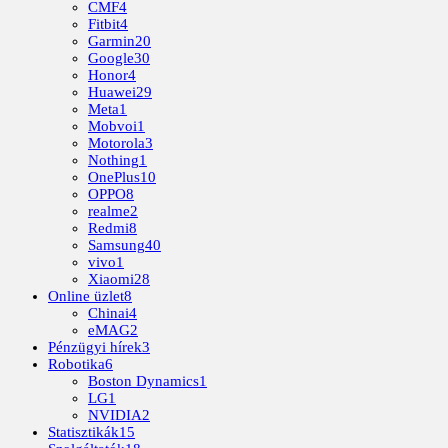
CMF
4
Fitbit
4
Garmin
20
Google
30
Honor
4
Huawei
29
Meta
1
Mobvoi
1
Motorola
3
Nothing
1
OnePlus
10
OPPO
8
realme
2
Redmi
8
Samsung
40
vivo
1
Xiaomi
28
Online üzlet
8
Chinai
4
eMAG
2
Pénzügyi hírek
3
Robotika
6
Boston Dynamics
1
LG
1
NVIDIA
2
Statisztikák
15