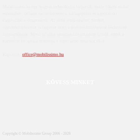
Mobilissimo.hu egy magyar technológiai hírportál, amely főként mobil
eszközökre, például okostelefonokra, táblagépekre és kapcsolódó
kiegészítőkre összpontosít. Az oldal értékeléseket, híreket,
összehasonlításokat és tippeket nyújt a mobiltechnológiával foglalkozó
fogyasztóknak. Mivel az oldal tartalma folyamatosan frissül, ennek a
közvetlen látogatása biztosítja a legfrissebb információkat.
Kapcsolat:
office@mobilissimo.hu
KÖVESS MINKET
Copyright © Mobilissimo Group 2006 - 2026