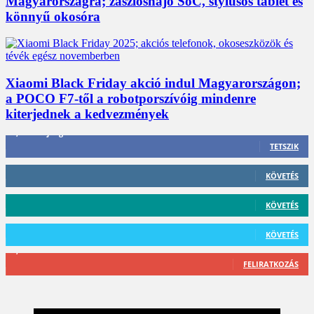
Magyarországra; zászlóshajó SoC, stylusos tablet és
könnyű okosóra
Xiaomi Black Friday akció indul Magyarországon;
a POCO F7-től a robotporszívóig mindenre
kiterjednek a kedvezmények
3,452
Rajongók
TETSZIK
412
Követő
KÖVETÉS
59
Követő
KÖVETÉS
101
Követő
KÖVETÉS
2,589
Feliratkozó
FELIRATKOZÁS