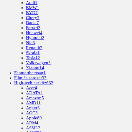
Audi
1
BMW
1
BYD
7
Chery
2
Dacia
7
Ferrari
2
Huawei
4
Hyundai
2
Nio
3
Renault
2
Skoda
1
Tesla
12
Volkswagen
3
Xiaomi
14
Fenntarthatóság
1
Film és sorozat
33
High-tech eszköz
662
Acer
4
ADATA
1
Amazon
5
AMD
11
Anker
3
AOC
3
Apple
89
ARM
4
ASML
2