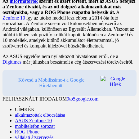
Az
informátorok
szerint ez azért történt, mert az ASUS befejezi
a Zenfone divíziót, és az ott dolgozó alkalmazottakat más
osztályokba, vagy a ROG Phone csapatba helyezik át.
A
Zenfone 10
így az utolsó modell lesz ebben a 2014 óta futó
sorozatban. A Zenfone sosem volt különösebben népszerű az
Android világában, különösen az Egyesült Államokban. Viszont az
utóbbi időben sok pozitív kritikát kapott, különösen a Zenfone 9 és
10 modellek, amelyek kitűnő akkumulátor-élettartammal, jó
szoftverrel és kompakt kijelzővel büszkélkedhetnek.
Az ASUS egyelőre nem nyilatkozott hivatalosan erről, de a
Digitimes
már júliusban beszámolt a cég átszervezési törekvéseiről.
Kövesd a Mobilissimo-t a Google
Hírekben itt:
FELHASZNÁLT IRODALOM
9to5google.com
CÍMKÉK
alkalmazottak elbocsátása
ASUS Zenfone 10
mobiltelefon sorozat
ROG Phone
vállalati átszervezés