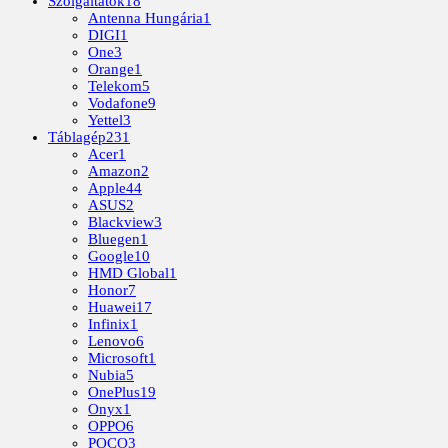
Szolgáltatók
18
Antenna Hungária
1
DIGI
1
One
3
Orange
1
Telekom
5
Vodafone
9
Yettel
3
Táblagép
231
Acer
1
Amazon
2
Apple
44
ASUS
2
Blackview
3
Bluegen
1
Google
10
HMD Global
1
Honor
7
Huawei
17
Infinix
1
Lenovo
6
Microsoft
1
Nubia
5
OnePlus
19
Onyx
1
OPPO
6
POCO
3