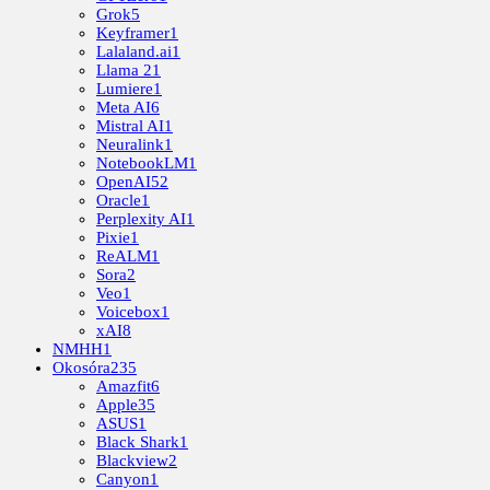
Grok
5
Keyframer
1
Lalaland.ai
1
Llama 2
1
Lumiere
1
Meta AI
6
Mistral AI
1
Neuralink
1
NotebookLM
1
OpenAI
52
Oracle
1
Perplexity AI
1
Pixie
1
ReALM
1
Sora
2
Veo
1
Voicebox
1
xAI
8
NMHH
1
Okosóra
235
Amazfit
6
Apple
35
ASUS
1
Black Shark
1
Blackview
2
Canyon
1