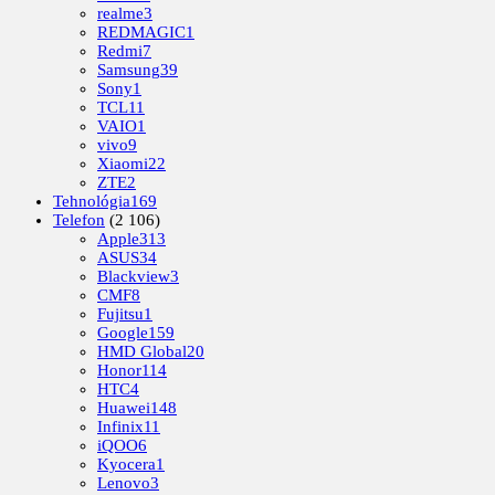
realme
3
REDMAGIC
1
Redmi
7
Samsung
39
Sony
1
TCL
11
VAIO
1
vivo
9
Xiaomi
22
ZTE
2
Tehnológia
169
Telefon
(2 106)
Apple
313
ASUS
34
Blackview
3
CMF
8
Fujitsu
1
Google
159
HMD Global
20
Honor
114
HTC
4
Huawei
148
Infinix
11
iQOO
6
Kyocera
1
Lenovo
3