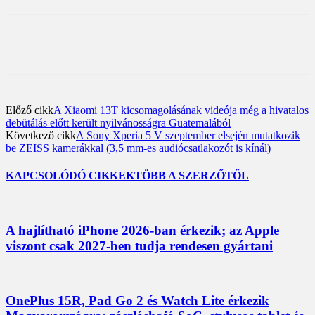
Előző cikk
A Xiaomi 13T kicsomagolásának videója még a hivatalos
debütálás előtt került nyilvánosságra Guatemalából
Következő cikk
A Sony Xperia 5 V szeptember elsején mutatkozik
be ZEISS kamerákkal (3,5 mm-es audiócsatlakozót is kínál)
KAPCSOLÓDÓ CIKKEK
TÖBB A SZERZŐTŐL
A hajlítható iPhone 2026-ban érkezik; az Apple
viszont csak 2027-ben tudja rendesen gyártani
OnePlus 15R, Pad Go 2 és Watch Lite érkezik