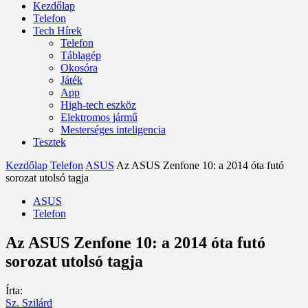
Kezdőlap
Telefon
Tech Hírek
Telefon
Táblagép
Okosóra
Játék
App
High-tech eszköz
Elektromos jármű
Mesterséges inteligencia
Tesztek
Kezdőlap
Telefon
ASUS
Az ASUS Zenfone 10: a 2014 óta futó
sorozat utolsó tagja
ASUS
Telefon
Az ASUS Zenfone 10: a 2014 óta futó
sorozat utolsó tagja
Írta:
Sz. Szilárd