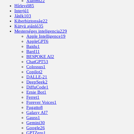
Xiaomi
22
Hírlevél
85
Interjú
1
Játék
103
Kiberbiztonság
22
Kütyü ajánló
35
Mesterséges inteligencia
229
Apple Intelligence
19
AppleGPT
6
Baidu
1
Bard
11
BESPOKE AI
2
ChatGPT
53
Colossus
1
Copilot
2
DALLE-2
1
DeepSeek
2
DiffuCode
1
Ernie Bot
1
Ferret
1
Forever Voices
1
Fugatto
8
Galaxy AI
7
Gauss
1
Gemini
30
Google
26
GPTZero
1