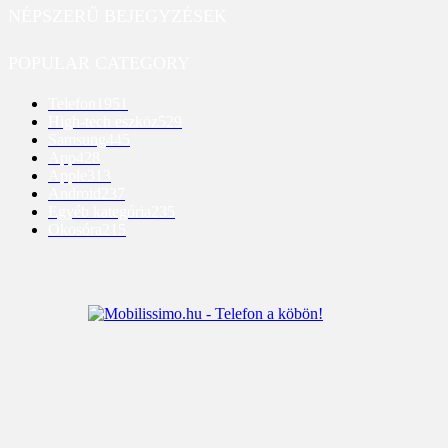
NÉPSZERŰ BEJEGYZÉSEK
POPULAR CATEGORY
Telefon
1951
High-tech eszköz
529
Samsung
445
App
428
Apple
313
Android
237
Egyéb kategória
235
Okosóra
215