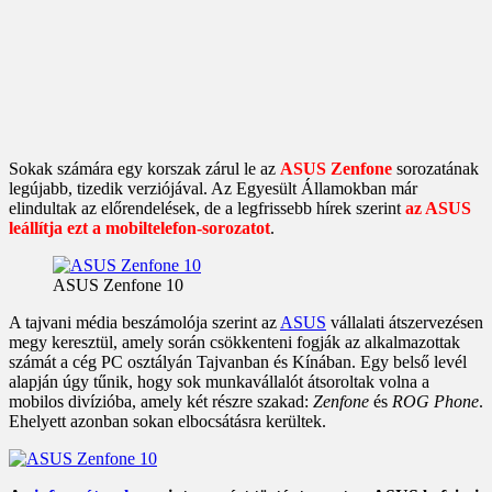
Sokak számára egy korszak zárul le az
ASUS Zenfone
sorozatának
legújabb, tizedik verziójával. Az Egyesült Államokban már
elindultak az előrendelések, de a legfrissebb hírek szerint
az ASUS
leállítja ezt a mobiltelefon-sorozatot
.
ASUS Zenfone 10
A tajvani média beszámolója szerint az
ASUS
vállalati átszervezésen
megy keresztül, amely során csökkenteni fogják az alkalmazottak
számát a cég PC osztályán Tajvanban és Kínában. Egy belső levél
alapján úgy tűnik, hogy sok munkavállalót átsoroltak volna a
mobilos divízióba, amely két részre szakad:
Zenfone
és
ROG Phone
.
Ehelyett azonban sokan elbocsátásra kerültek.