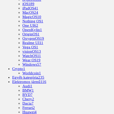
iOS
189
iPadOS
41
MacOS
24
MagicOS
10
Nothing OS
1
One UI
62
OpenKylin
1
OriginOS
1
OxygenOS
19
Realme UI
11
Vega OS
1
visionOS
13
WatchOS
11
Wear OS
19
Windows
57
Crypto
1
Worldcoin
1
Egyéb kategória
235
Elektromos jármű
116
Audi
1
BMW
1
BYD
7
Chery
2
Dacia
7
Ferrari
2
Huawei
4