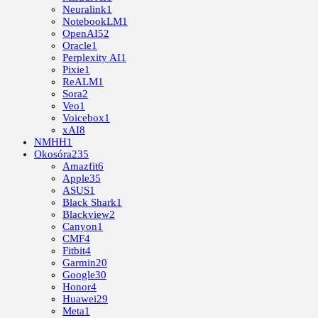
Neuralink
1
NotebookLM
1
OpenAI
52
Oracle
1
Perplexity AI
1
Pixie
1
ReALM
1
Sora
2
Veo
1
Voicebox
1
xAI
8
NMHH
1
Okosóra
235
Amazfit
6
Apple
35
ASUS
1
Black Shark
1
Blackview
2
Canyon
1
CMF
4
Fitbit
4
Garmin
20
Google
30
Honor
4
Huawei
29
Meta
1