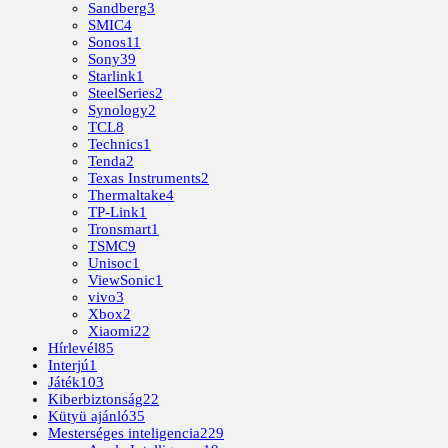
Sandberg
3
SMIC
4
Sonos
11
Sony
39
Starlink
1
SteelSeries
2
Synology
2
TCL
8
Technics
1
Tenda
2
Texas Instruments
2
Thermaltake
4
TP-Link
1
Tronsmart
1
TSMC
9
Unisoc
1
ViewSonic
1
vivo
3
Xbox
2
Xiaomi
22
Hírlevél
85
Interjú
1
Játék
103
Kiberbiztonság
22
Kütyü ajánló
35
Mesterséges inteligencia
229