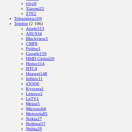
vivo
9
Xiaomi
22
ZTE
2
Tehnológia
169
Telefon
(2 106)
Apple
313
ASUS
34
Blackview
3
CMF
8
Fujitsu
1
Google
159
HMD Global
20
Honor
114
HTC
4
Huawei
148
Infinix
11
iQOO
6
Kyocera
1
Lenovo
3
LeTV
1
Meizu
5
Microsoft
4
Motorola
85
Nokia
27
Nothing
57
Nubia
29