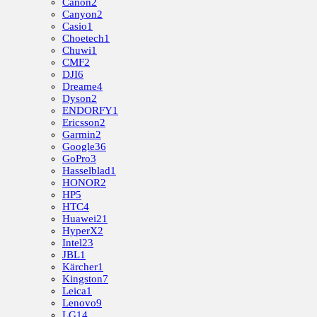
Canon
2
Canyon
2
Casio
1
Choetech
1
Chuwi
1
CMF
2
DJI
6
Dreame
4
Dyson
2
ENDORFY
1
Ericsson
2
Garmin
2
Google
36
GoPro
3
Hasselblad
1
HONOR
2
HP
5
HTC
4
Huawei
21
HyperX
2
Intel
23
JBL
1
Kärcher
1
Kingston
7
Leica
1
Lenovo
9
LG
14