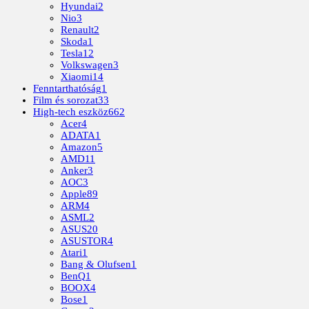
Hyundai
2
Nio
3
Renault
2
Skoda
1
Tesla
12
Volkswagen
3
Xiaomi
14
Fenntarthatóság
1
Film és sorozat
33
High-tech eszköz
662
Acer
4
ADATA
1
Amazon
5
AMD
11
Anker
3
AOC
3
Apple
89
ARM
4
ASML
2
ASUS
20
ASUSTOR
4
Atari
1
Bang & Olufsen
1
BenQ
1
BOOX
4
Bose
1