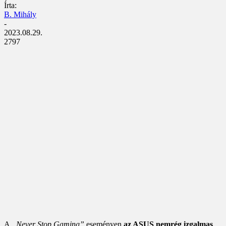
Írta:
B. Mihály
-
2023.08.29.
2797
A
„Never Stop Gaming”
eseményen
az ASUS nemrég izgalmas