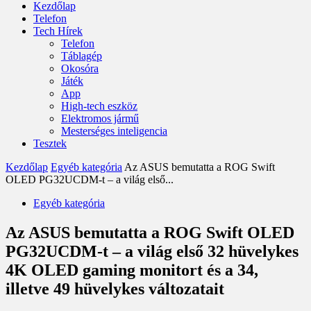
Kezdőlap
Telefon
Tech Hírek
Telefon
Táblagép
Okosóra
Játék
App
High-tech eszköz
Elektromos jármű
Mesterséges inteligencia
Tesztek
Kezdőlap
Egyéb kategória
Az ASUS bemutatta a ROG Swift
OLED PG32UCDM-t – a világ első...
Egyéb kategória
Az ASUS bemutatta a ROG Swift OLED
PG32UCDM-t – a világ első 32 hüvelykes
4K OLED gaming monitort és a 34,
illetve 49 hüvelykes változatait