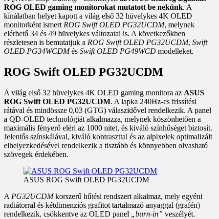
ROG OLED gaming monitorokat mutatott be nekünk
. A
kínálatban helyet kapott a világ első 32 hüvelykes 4K OLED
monitorként ismert
ROG Swift OLED PG32UCDM
, melynek
elérhető 34 és 49 hüvelykes változatai is. A következőkben
részletesen is bemutatjuk a
ROG Swift OLED PG32UCDM
,
Swift
OLED PG34WCDM
és
Swift OLED PG49WCD
modelleket.
ROG Swift OLED PG32UCDM
A világ első 32 hüvelykes 4K OLED gaming monitora az
ASUS
ROG Swift OLED PG32UCDM
. A lapka 240Hz-es frissítési
rátával és mindössze 0,03 (GTG) válaszidővel rendelkezik. A panel
a QD-OLED technológiát alkalmazza, melynek köszönhetően a
maximális fényerő eléri az 1000 nitet, és kiváló színhűséget biztosít.
Jelentős színskálával, kiváló kontraszttal és az alpixelek optimalizált
elhelyezkedésével rendelkezik a tisztább és könnyebben olvasható
szövegek érdekében.
ASUS ROG Swift OLED PG32UCDM
A
PG32UCDM
korszerű hűtési rendszert alkalmaz, mely egyéni
radiátorral és kétdimenziós grafitot tartalmazó anyaggal (grafén)
rendelkezik, csökkentve az OLED panel
„burn-in”
veszélyét.