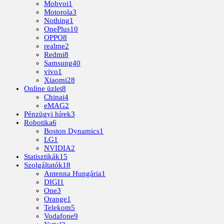
Mobvoi
1
Motorola
3
Nothing
1
OnePlus
10
OPPO
8
realme
2
Redmi
8
Samsung
40
vivo
1
Xiaomi
28
Online üzlet
8
Chinai
4
eMAG
2
Pénzügyi hírek
3
Robotika
6
Boston Dynamics
1
LG
1
NVIDIA
2
Statisztikák
15
Szolgáltatók
18
Antenna Hungária
1
DIGI
1
One
3
Orange
1
Telekom
5
Vodafone
9