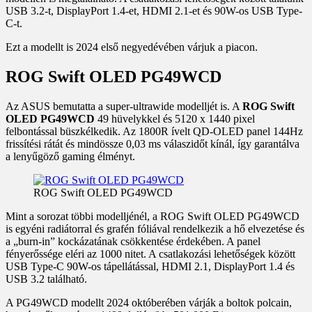
USB 3.2-t, DisplayPort 1.4-et, HDMI 2.1-et és 90W-os USB Type-
C-t.
Ezt a modellt is 2024 első negyedévében várjuk a piacon.
ROG Swift OLED PG49WCD
Az ASUS bemutatta a super-ultrawide modelljét is. A
ROG Swift
OLED PG49WCD
49 hüvelykkel és 5120 x 1440 pixel
felbontással büszkélkedik. Az 1800R ívelt QD-OLED panel 144Hz
frissítési rátát és mindössze 0,03 ms válaszidőt kínál, így garantálva
a lenyűgöző gaming élményt.
ROG Swift OLED PG49WCD
Mint a sorozat többi modelljénél, a ROG Swift OLED PG49WCD
is egyéni radiátorral és grafén fóliával rendelkezik a hő elvezetése és
a „burn-in” kockázatának csökkentése érdekében. A panel
fényerőssége eléri az 1000 nitet. A csatlakozási lehetőségek között
USB Type-C 90W-os tápellátással, HDMI 2.1, DisplayPort 1.4 és
USB 3.2 található.
A PG49WCD modellt 2024 októberében várják a boltok polcain,