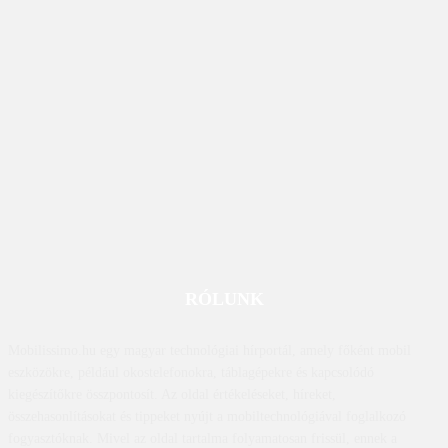
RÓLUNK
Mobilissimo.hu egy magyar technológiai hírportál, amely főként mobil
eszközökre, például okostelefonokra, táblagépekre és kapcsolódó
kiegészítőkre összpontosít. Az oldal értékeléseket, híreket,
összehasonlításokat és tippeket nyújt a mobiltechnológiával foglalkozó
fogyasztóknak. Mivel az oldal tartalma folyamatosan frissül, ennek a