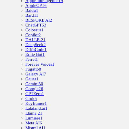
Apple Intelligence
19
AppleGPT
6
Baidu
1
Bard
11
BESPOKE AI
2
ChatGPT
53
Colossus
1
Copilot
2
DALLE-2
1
DeepSeek
2
DiffuCode
1
Ernie Bot
1
Ferret
1
Forever Voices
1
Fugatto
8
Galaxy AI
7
Gauss
1
Gemini
30
Google
26
GPTZero
1
Grok
5
Keyframer
1
Lalaland.ai
1
Llama 2
1
Lumiere
1
Meta AI
6
Mistral AI
1