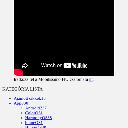
Iratkozz fel a Mobilissimo HU csatornára
itt
.
KATEGÓRIA LISTA
Ajánlott cikkek
18
App
830
Android
237
ColorOS
1
HarmonyOS
38
homeOS
1
HyperOS
30