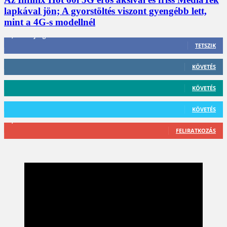
lapkával jön; A gyorstöltés viszont gyengébb lett,
mint a 4G-s modellnél
3,452
Rajongók
TETSZIK
412
Követő
KÖVETÉS
59
Követő
KÖVETÉS
101
Követő
KÖVETÉS
2,589
Feliratkozó
FELIRATKOZÁS