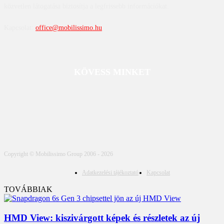
közvetlen látogatása biztosítja a legfrissebb információkat.
Kapcsolat:
office@mobilissimo.hu
KÖVESS MINKET
Copyright © Mobilissimo Group 2006 - 2026
Adatkezelési tájékoztató
Kapcsolat
TOVÁBBIAK
HMD View: kiszivárgott képek és részletek az új