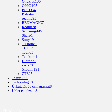
OnePlus
135
OPPO
105
POCO
34
Polestar
1
realme
93
REDMAGIC
7
Redmi
78
Samsung
445
Sharp
1
Sony
19
T Phone
1
TCL
12
Tecno
3
Telekom
1
Ulefone
2
vivo
70
Xiaomi
191
ZTE
25
Tesztek
33
Tudásvilág
10
Űrkutatás és csillagászat
8
Üzlet és tőzsde
3
TESZTEK