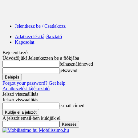
Jelentkezz be / Csatlakozz
Adatkezelési tájékoztató
Kapcsolat
Bejelentkezés
Üdvözöljük! Jelentkezzen be a fiókjába
felhasználóneved
jelszavad
Forgot your password? Get help
Adatkezelési tájékoztató
Jelszó visszaállítás
Jelszó visszaállítás
e-mail címed
A jelszót email-ben küldjük el.
Mobilissimo.hu