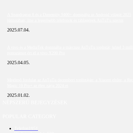
A Snapdragon 8 és a Dimensity 9400+ dominálja az Android világát 2025
júniusában; íme a legerősebb telefonok és táblagépek AnTuTu szerint
2025.07.04.
A vivo és a MediaTek dominálta a márciusi AnTuTu toplistát; közel 3 mill
pontszámot ért el a vivo X200 Pro
2025.04.05.
Meglepő fordulat az AnTuTu decemberi toplistáján: a Xiaomi eltűnt, a Re
Magic 10 Pro+ az élen zárja 2024-et
2025.01.02.
NÉPSZERŰ BEJEGYZÉSEK
POPULAR CATEGORY
Telefon
1951