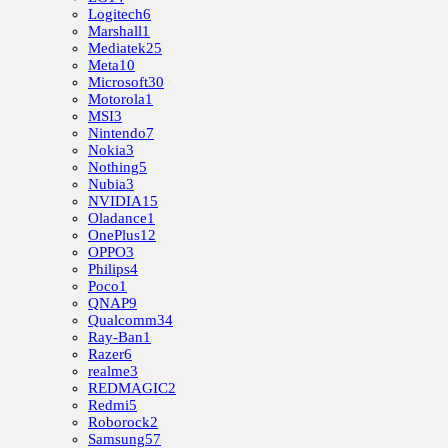
Logitech
6
Marshall
1
Mediatek
25
Meta
10
Microsoft
30
Motorola
1
MSI
3
Nintendo
7
Nokia
3
Nothing
5
Nubia
3
NVIDIA
15
Oladance
1
OnePlus
12
OPPO
3
Philips
4
Poco
1
QNAP
9
Qualcomm
34
Ray-Ban
1
Razer
6
realme
3
REDMAGIC
2
Redmi
5
Roborock
2
Samsung
57