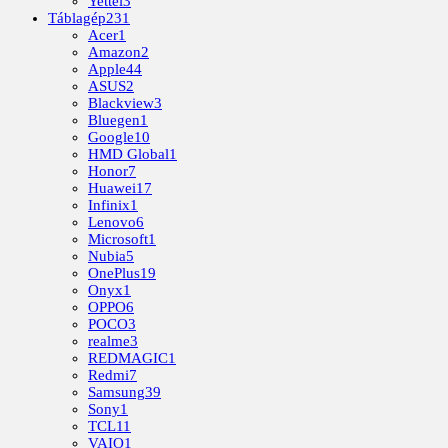
Yettel
3
Táblagép
231
Acer
1
Amazon
2
Apple
44
ASUS
2
Blackview
3
Bluegen
1
Google
10
HMD Global
1
Honor
7
Huawei
17
Infinix
1
Lenovo
6
Microsoft
1
Nubia
5
OnePlus
19
Onyx
1
OPPO
6
POCO
3
realme
3
REDMAGIC
1
Redmi
7
Samsung
39
Sony
1
TCL
11
VAIO
1