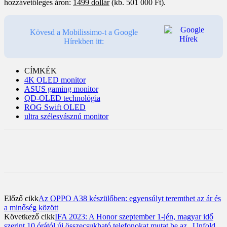
hozzávetőleges áron:
1499 dollár
(kb. 501 000 Ft).
Kövesd a Mobilissimo-t a Google
Hírekben itt:
CÍMKÉK
4K OLED monitor
ASUS gaming monitor
QD-OLED technológia
ROG Swift OLED
ultra szélesvásznú monitor
Előző cikk
Az OPPO A38 készülőben: egyensúlyt teremthet az ár és
a minőség között
Következő cikk
IFA 2023: A Honor szeptember 1-jén, magyar idő
szerint 10 órától új összecsukható telefonokat mutat be az „Unfold