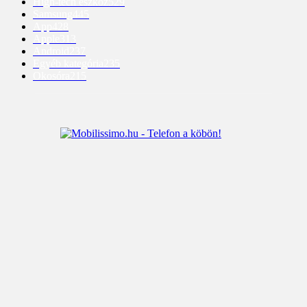
High-tech eszköz
529
Samsung
445
App
428
Apple
313
Android
237
Egyéb kategória
235
Okosóra
215