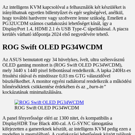
Az intelligens KVM kapcsolóval a felhasználók két készüléket is
irányíthatnak egyetlen billentyűzet és egér segítségével, anélkül,
hogy további hardverre vagy szoftverre lenne szükség. Emellett a
PG32UCDM számos csatlakozási lehetőséget kínál, így a
DisplayPort 1.4, HDMI 2.1 és USB Type-C tápellátással. A piacra
kerülés várható időpontja 2024 első negyedévére tehető.
ROG Swift OLED PG34WCDM
Az ASUS bemutatott egy 34 hüvelykes, ívelt, ultra szélesvásznú
OLED gaming monitort is (ROG Swift OLED PG34WCDM),
mely 3440 x 1440 pixel felbontással rendelkezik. A lapka 240Hz-es
frissítési rátával és mindössze 0,03 ms GTG válaszidővel
büszkélkedhet. A monitor egyéni radiátorral rendelkezik a működési
hőmérsékletek csökkentése érdekében és az
„burn-in”
kockázatának minimalizálására.
ROG Swift OLED PG34WCDM
A panel fényerőssége eléri az 1300 nitet, és kompatibilis a
DisplayHDR True Black 400-cal. A G-SYNC támogatása
kifejezetten a gamereknek készült, az intelligens KVM pedig ezen a
modellen is megtalálható. A csatlakozási lehetőségek között találunk