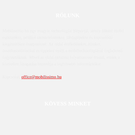
RÓLUNK
Mobilissimo.hu egy magyar technológiai hírportál, amely főként mobil
eszközökre, például okostelefonokra, táblagépekre és kapcsolódó
kiegészítőkre összpontosít. Az oldal értékeléseket, híreket,
összehasonlításokat és tippeket nyújt a mobiltechnológiával foglalkozó
fogyasztóknak. Mivel az oldal tartalma folyamatosan frissül, ennek a
közvetlen látogatása biztosítja a legfrissebb információkat.
Kapcsolat:
office@mobilissimo.hu
KÖVESS MINKET