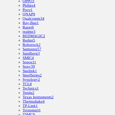
OPPO
3
Philips
4
Poco
1
QNAP
9
Qualcomm
34
Ray-Ban
1
Razer
6
realme
3
REDMAGIC
2
Redmi
5
Roborock
2
Samsung
57
Sandberg
3
SMIC
4
Sonos
11
Sony
39
Starlink
1
SteelSeries
2
Synology
2
TCL
8
Technics
1
Tenda
2
Texas Instruments
2
Thermaltake
4
TP-Link
1
Tronsmart
1
TSMC
9