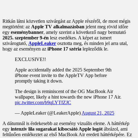
Ritkán látni közvetlen szivárgást az Apple részéről, de most mégis
megtörtént: az
Apple TV alkalmazásban
jelent meg rövid időre
egy
eseménybanner
, amely szerint a következő nagy bemutató
2025. szeptember 9-én
lesz esedékes. A képet az ismert
szivárogtató,
AppleLeaker
osztotta meg, és minden jel arra utal,
hogy az eseményen az
iPhone 17 széria
lepleződik le.
EXCLUSIVE!!
Apple accidentally added the 2025 September 9th
iPhone event invite to the AppleTV App before
promptly taking it down.
The design is reminiscent of the OG MacBook Air
wallpaper, likely a hint towards the new iPhone 17 Air.
pic.twitter.com/b9qLYTfZJC
— AppleLeaker (@LeakerApple)
August 21, 2025
A dátumnál is érdekesebb az esemény vizuális eleme. A háttérkép
egy
intenzív lila sugarakat kibocsátó Apple logót
ábrázol, ami
feltűnően emlékeztet az első MacBook Air eredeti háttérképére. Ez