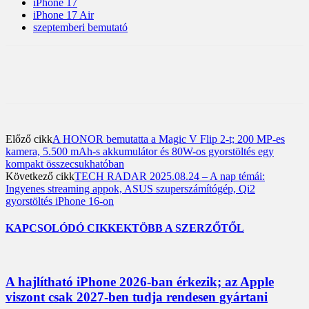
iPhone 17
iPhone 17 Air
szeptemberi bemutató
Előző cikk
A HONOR bemutatta a Magic V Flip 2-t; 200 MP-es
kamera, 5.500 mAh-s akkumulátor és 80W-os gyorstöltés egy
kompakt összecsukhatóban
Következő cikk
TECH RADAR 2025.08.24 – A nap témái:
Ingyenes streaming appok, ASUS szuperszámítógép, Qi2
gyorstöltés iPhone 16-on
KAPCSOLÓDÓ CIKKEK
TÖBB A SZERZŐTŐL
A hajlítható iPhone 2026-ban érkezik; az Apple
viszont csak 2027-ben tudja rendesen gyártani