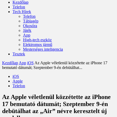
Kezdőlap
Telefon
Tech Hírek
Telefon
Táblagép
Okosóra
Játék
App
High-tech eszköz
Elektromos jármű
Mesterséges inteligencia
Tesztek
Kezdőlap
App
iOS
Az Apple véletlenül közzétette az iPhone 17
bemutató dátumát; Szeptember 9-én debütálhat...
iOS
Apple
Telefon
Az Apple véletlenül közzétette az iPhone
17 bemutató dátumát; Szeptember 9-én
debütálhat az „Air” névre keresztelt új