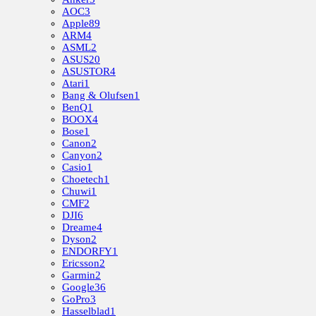
AOC
3
Apple
89
ARM
4
ASML
2
ASUS
20
ASUSTOR
4
Atari
1
Bang & Olufsen
1
BenQ
1
BOOX
4
Bose
1
Canon
2
Canyon
2
Casio
1
Choetech
1
Chuwi
1
CMF
2
DJI
6
Dreame
4
Dyson
2
ENDORFY
1
Ericsson
2
Garmin
2
Google
36
GoPro
3
Hasselblad
1