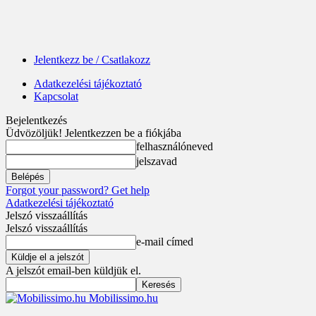
Jelentkezz be / Csatlakozz
Adatkezelési tájékoztató
Kapcsolat
Bejelentkezés
Üdvözöljük! Jelentkezzen be a fiókjába
felhasználóneved
jelszavad
Forgot your password? Get help
Adatkezelési tájékoztató
Jelszó visszaállítás
Jelszó visszaállítás
e-mail címed
A jelszót email-ben küldjük el.
Mobilissimo.hu