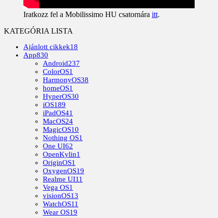
Iratkozz fel a Mobilissimo HU csatornára
itt
.
KATEGÓRIA LISTA
Ajánlott cikkek
18
App
830
Android
237
ColorOS
1
HarmonyOS
38
homeOS
1
HyperOS
30
iOS
189
iPadOS
41
MacOS
24
MagicOS
10
Nothing OS
1
One UI
62
OpenKylin
1
OriginOS
1
OxygenOS
19
Realme UI
11
Vega OS
1
visionOS
13
WatchOS
11
Wear OS
19