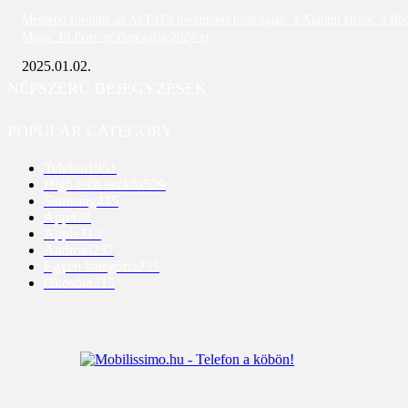
Meglepő fordulat az AnTuTu decemberi toplistáján: a Xiaomi eltűnt, a Re
Magic 10 Pro+ az élen zárja 2024-et
2025.01.02.
NÉPSZERŰ BEJEGYZÉSEK
POPULAR CATEGORY
Telefon
1951
High-tech eszköz
529
Samsung
445
App
428
Apple
313
Android
237
Egyéb kategória
235
Okosóra
215