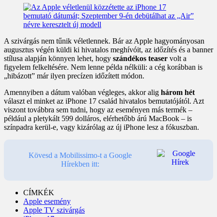
A szivárgás nem tűnik véletlennek. Bár az Apple hagyományosan
augusztus végén küldi ki hivatalos meghívóit, az időzítés és a banner
stílusa alapján könnyen lehet, hogy
szándékos teaser
volt a
figyelem felkeltésére. Nem lenne példa nélküli: a cég korábban is
„hibázott” már ilyen precízen időzített módon.
Amennyiben a dátum valóban végleges, akkor alig
három hét
választ el minket az iPhone 17 család hivatalos bemutatójától. Azt
viszont továbbra sem tudni, hogy az eseményen más termék –
például a pletykált 599 dolláros, elérhetőbb árú MacBook – is
színpadra kerül-e, vagy kizárólag az új iPhone lesz a fókuszban.
Kövesd a Mobilissimo-t a Google
Hírekben itt:
CÍMKÉK
Apple esemény
Apple TV szivárgás