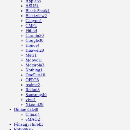
Apple
35
ASUS
1
Black Shark
1
Blackview
2
Canyon
1
CMF
4
Fitbit
4
Garmin
20
Google
30
Honor
4
Huawei
29
Meta
1
Mobvoi
1
Motorola
3
Nothing
1
OnePlus
10
OPPO
8
realme
2
Redmi
8
Samsung
40
vivo
1
Xiaomi
28
Online üzlet
8
Chinai
4
eMAG
2
Pénzügyi hírek
3
Robotika
6