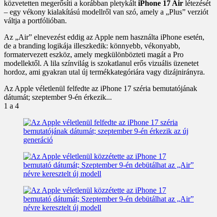
közvetetten megerősíti a korábban pletykált
iPhone 17 Air
létezését
– egy vékony kialakítású modellről van szó, amely a „Plus” verziót
váltja a portfólióban.
Az „Air” elnevezést eddig az Apple nem használta iPhone esetén,
de a branding logikája illeszkedik: könnyebb, vékonyabb,
formatervezett eszköz, amely megkülönbözteti magát a Pro
modellektől. A lila színvilág is szokatlanul erős vizuális üzenetet
hordoz, ami gyakran utal új termékkategóriára vagy dizájnirányra.
Az Apple véletlenül felfedte az iPhone 17 széria bemutatójának
dátumát; szeptember 9-én érkezik...
1
a 4