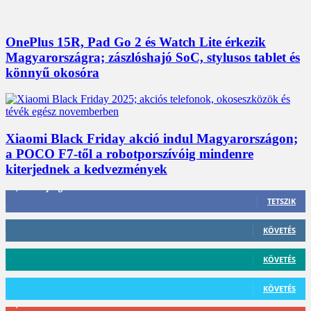
OnePlus 15R, Pad Go 2 és Watch Lite érkezik
Magyarországra; zászlóshajó SoC, stylusos tablet és
könnyű okosóra
Xiaomi Black Friday akció indul Magyarországon;
a POCO F7-től a robotporszívóig mindenre
kiterjednek a kedvezmények
3,452
Rajongók
TETSZIK
412
Követő
KÖVETÉS
59
Követő
KÖVETÉS
101
Követő
KÖVETÉS
2,589
Feliratkozó