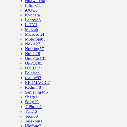
Huawei
148
Infinix
11
iQOO
6
Kyocera
1
Lenovo
3
LeTV
1
Meizu
5
Microsoft
4
Motorola
85
Nokia
27
Nothing
57
Nubia
29
OnePlus
135
OPPO
105
POCO
34
Polestar
1
realme
93
REDMAGIC
7
Redmi
78
Samsung
445
Sharp
1
Sony
19
T Phone
1
TCL
12
Tecno
3
Telekom
1
Ulefone
2