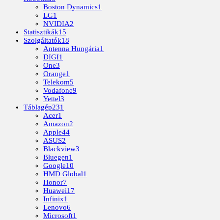
Boston Dynamics
1
LG
1
NVIDIA
2
Statisztikák
15
Szolgáltatók
18
Antenna Hungária
1
DIGI
1
One
3
Orange
1
Telekom
5
Vodafone
9
Yettel
3
Táblagép
231
Acer
1
Amazon
2
Apple
44
ASUS
2
Blackview
3
Bluegen
1
Google
10
HMD Global
1
Honor
7
Huawei
17
Infinix
1
Lenovo
6
Microsoft
1