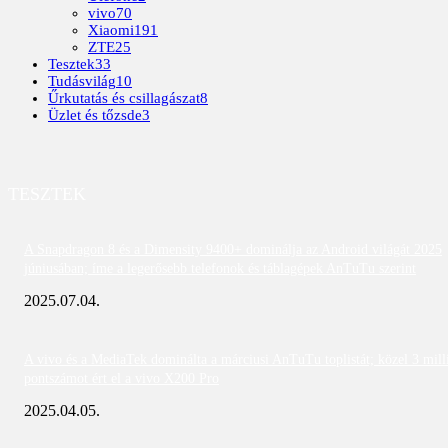
vivo
70
Xiaomi
191
ZTE
25
Tesztek
33
Tudásvilág
10
Űrkutatás és csillagászat
8
Üzlet és tőzsde
3
TESZTEK
A Snapdragon 8 és a Dimensity 9400+ dominálja az Android világát 2025
júniusában; íme a legerősebb telefonok és táblagépek AnTuTu szerint
2025.07.04.
A vivo és a MediaTek dominálta a márciusi AnTuTu toplistát; közel 3 mill
pontszámot ért el a vivo X200 Pro
2025.04.05.