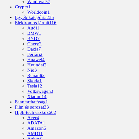
Windows
57
Crypto
1
Worldcoin
1
Egyéb kategória
235
Elektromos jármű
116
Audi
1
BMW
1
BYD
7
Chery
2
Dacia
7
Ferrari
2
Huawei
4
Hyundai
2
Nio
3
Renault
2
Skoda
1
Tesla
12
Volkswagen
3
Xiaomi
14
Fenntarthatóság
1
Film és sorozat
33
High-tech eszköz
662
Acer
4
ADATA
1
Amazon
5
AMD
11
Anker
3