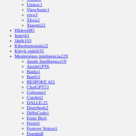
Unisoc
1
ViewSonic
1
vivo
3
Xbox
2
Xiaomi
22
Hírlevél
85
Interjú
1
Játék
103
Kiberbiztonság
22
Kütyü ajánló
35
Mesterséges inteligencia
229
Apple Intelligence
19
AppleGPT
6
Baidu
1
Bard
11
BESPOKE AI
2
ChatGPT
53
Colossus
1
Copilot
2
DALLE-2
1
DeepSeek
2
DiffuCode
1
Ernie Bot
1
Ferret
1
Forever Voices
1
Fugatto
8