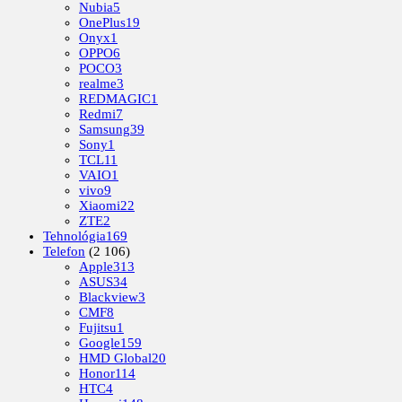
Nubia
5
OnePlus
19
Onyx
1
OPPO
6
POCO
3
realme
3
REDMAGIC
1
Redmi
7
Samsung
39
Sony
1
TCL
11
VAIO
1
vivo
9
Xiaomi
22
ZTE
2
Tehnológia
169
Telefon
(2 106)
Apple
313
ASUS
34
Blackview
3
CMF
8
Fujitsu
1
Google
159
HMD Global
20
Honor
114
HTC
4