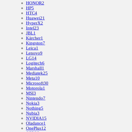
HONOR
2
HP
5
HTC
4
Huawei
21
HyperX
2
Intel
23
JBL
1
Kärcher
1
Kingston
7
Leica
1
Lenovo
9
LG
14
Logitech
6
Marshall
1
Mediatek
25
Meta
10
Microsoft
30
Motorola
1
MSI
3
Nintendo
7
Nokia
3
Nothing
5
Nubia
3
NVIDIA
15
Oladance
1
OnePlus
12