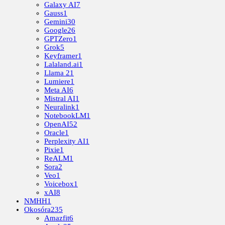
Galaxy AI
7
Gauss
1
Gemini
30
Google
26
GPTZero
1
Grok
5
Keyframer
1
Lalaland.ai
1
Llama 2
1
Lumiere
1
Meta AI
6
Mistral AI
1
Neuralink
1
NotebookLM
1
OpenAI
52
Oracle
1
Perplexity AI
1
Pixie
1
ReALM
1
Sora
2
Veo
1
Voicebox
1
xAI
8
NMHH
1
Okosóra
235
Amazfit
6