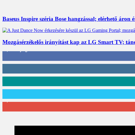
Baseus Inspire széria Bose hangzással; elérhető áron 
Mozgásérzékelős irányítást kap az LG Smart TV; tán
3,452
Rajongók
412
Követő
59
Követő
101
Követő
2,589
Feliratkozó