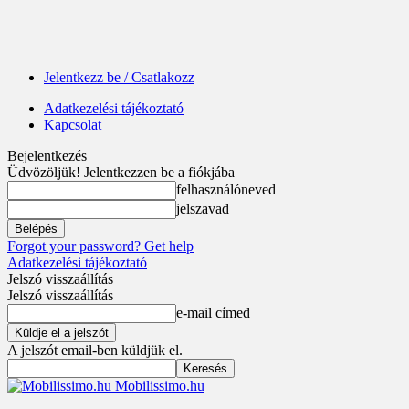
Jelentkezz be / Csatlakozz
Adatkezelési tájékoztató
Kapcsolat
Bejelentkezés
Üdvözöljük! Jelentkezzen be a fiókjába
felhasználóneved
jelszavad
Forgot your password? Get help
Adatkezelési tájékoztató
Jelszó visszaállítás
Jelszó visszaállítás
e-mail címed
A jelszót email-ben küldjük el.
Mobilissimo.hu