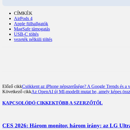
CÍMKÉK
AirPods 4
Apple fülhallgatók
MagSafe támogatás
USB-C töltés
vezeték nélküli töltés
Előző cikk
Csökkent az iPhone népszerűsége? A Google Trends és a 
Következő cikk
Az OpenAI új MI-modellt mutat be, amely képes össz
KAPCSOLÓDÓ CIKKEK
TÖBB A SZERZŐTŐL
CES 2026: Három monitor, három irány: az LG UltraG