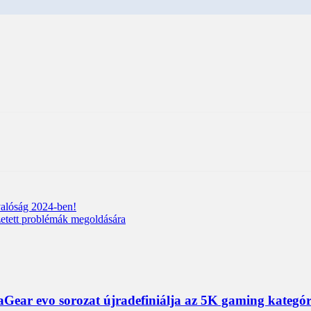
valóság 2024-ben!
etett problémák megoldására
ear evo sorozat újradefiniálja az 5K gaming kategór