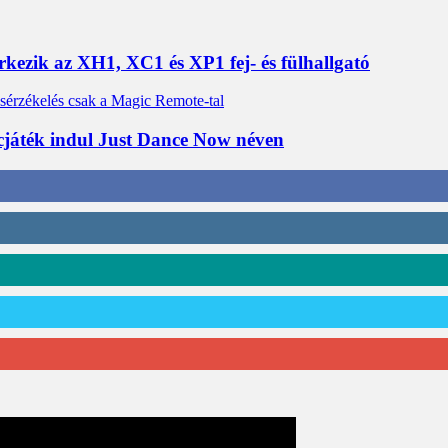
érkezik az XH1, XC1 és XP1 fej- és fülhallgató
cjáték indul Just Dance Now néven