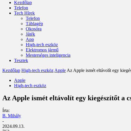
Kezdőlap
Telefon
Tech Hírek
Telefon
Táblagép
Okosóra
Játék
App
High-tech eszköz
Elektromos jármű
Mesterséges inteligencia
Tesztek
Kezdőlap
High-tech eszköz
Apple
Az Apple ismét eltávolít egy kiegés
Apple
High-tech eszköz
Az Apple ismét eltávolít egy kiegészítőt a 
Írta:
B. Mihály
-
2024.09.13.