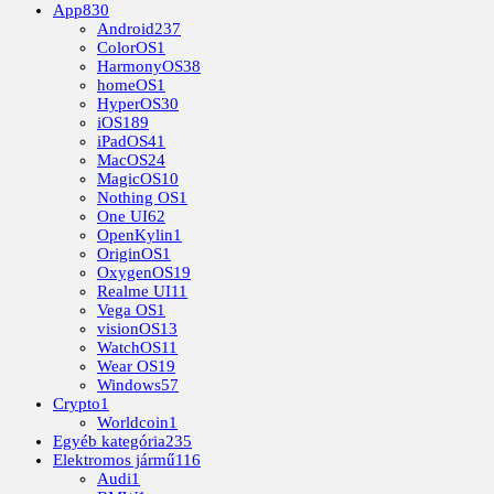
App
830
Android
237
ColorOS
1
HarmonyOS
38
homeOS
1
HyperOS
30
iOS
189
iPadOS
41
MacOS
24
MagicOS
10
Nothing OS
1
One UI
62
OpenKylin
1
OriginOS
1
OxygenOS
19
Realme UI
11
Vega OS
1
visionOS
13
WatchOS
11
Wear OS
19
Windows
57
Crypto
1
Worldcoin
1
Egyéb kategória
235
Elektromos jármű
116
Audi
1