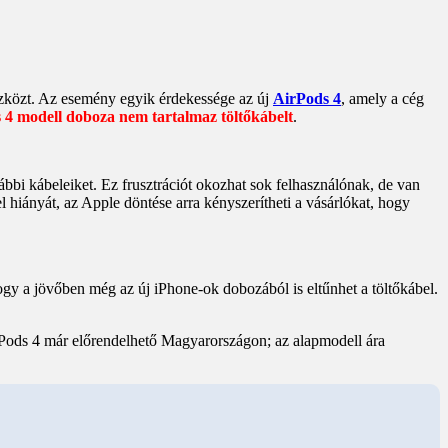
szközt. Az esemény egyik érdekessége az új
AirPods 4
, amely a cég
 4 modell doboza nem tartalmaz töltőkábelt
.
bbi kábeleiket. Ez frusztrációt okozhat sok felhasználónak, de van
el hiányát, az Apple döntése arra kényszerítheti a vásárlókat, hogy
 hogy a jövőben még az új iPhone-ok dobozából is eltűnhet a töltőkábel.
irPods 4 már előrendelhető Magyarországon; az alapmodell ára