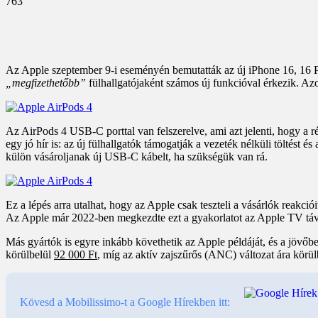
763
Az Apple szeptember 9-i eseményén bemutatták az új iPhone 16, 16 P
„megfizethetőbb”
fülhallgatójaként számos új funkcióval érkezik. Azo
Az AirPods 4 USB-C porttal van felszerelve, ami azt jelenti, hogy a 
egy jó hír is: az új fülhallgatók támogatják a vezeték nélküli töltést
külön vásároljanak új USB-C kábelt, ha szükségük van rá.
Ez a lépés arra utalhat, hogy az Apple csak teszteli a vásárlók reakci
Az Apple már 2022-ben megkezdte ezt a gyakorlatot az Apple TV távi
Más gyártók is egyre inkább követhetik az Apple példáját, és a jövő
körülbelül
92 000 Ft
, míg az aktív zajszűrős (ANC) változat ára körü
Kövesd a Mobilissimo-t a Google Hírekben itt: