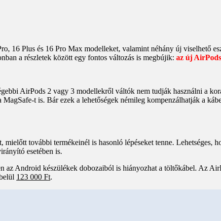
ro, 16 Plus és 16 Pro Max modelleket, valamint néhány új viselhető e
nban a részletek között egy fontos változás is megbújik:
az új AirPods
régebbi AirPods 2 vagy 3 modellekről váltók nem tudják használni a korá
 és a MagSafe-t is. Bár ezek a lehetőségek némileg kompenzálhatják a káb
óit, mielőtt további termékeinél is hasonló lépéseket tenne. Lehetséges,
rányító esetében is.
ben az Android készülékek dobozaiból is hiányozhat a töltőkábel. Az A
lbelül
123 000 Ft
.