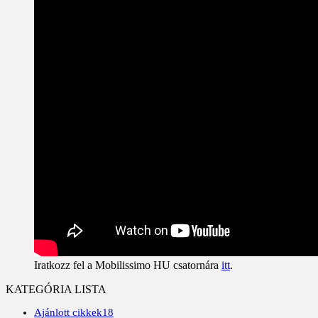
Iratkozz fel a Mobilissimo HU csatornára
itt
.
KATEGÓRIA LISTA
Ajánlott cikkek
18