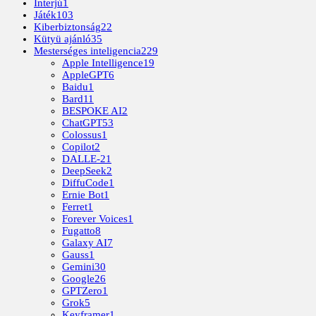
Interjú
1
Játék
103
Kiberbiztonság
22
Kütyü ajánló
35
Mesterséges inteligencia
229
Apple Intelligence
19
AppleGPT
6
Baidu
1
Bard
11
BESPOKE AI
2
ChatGPT
53
Colossus
1
Copilot
2
DALLE-2
1
DeepSeek
2
DiffuCode
1
Ernie Bot
1
Ferret
1
Forever Voices
1
Fugatto
8
Galaxy AI
7
Gauss
1
Gemini
30
Google
26
GPTZero
1
Grok
5
Keyframer
1