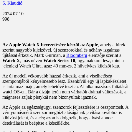
S. Klaudió
-
2024.07.10.
998
Az Apple Watch X bevezetésére készül az Apple
, amely a hírek
szerint nagyobb kijelzővel, új szenzorokkal és néhány izgalmas
újítással érkezik. Mark Gurman, a
Bloomberg
elemzője szerint a
Watch X
, más néven
Watch Series 10
, ugyanakkora lesz, mint a
jelenlegi Watch Ultra, azaz 49 mm-es, 2 hüvelykes kijelzőt kap.
Az új modell vékonyabb házzal érkezik, ami a viselhetőség
szempontjából kényelmesebb lesz. Ezenkívül egy új lapkakészletet
is tartalmaz majd, amely lehetővé teszi az AI alkalmazások futtatását
watchOS-en. Bár a dizájn terén nem várhatók drámai változások, a
mágneses szíjak pletykái nem bizonyultak igaznak.
Az Apple az egészségügyi szenzorok fejlesztésére is összpontosít. A
vérnyomásmérő szenzor megbízhatóságának javítása továbbra is
kihívást jelent, és a cég azon is dolgozik, hogy alvási apnoe
detektálását is beépítse a készülékbe.