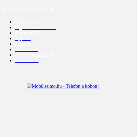
POPULAR CATEGORY
Telefon
1951
High-tech eszköz
529
Samsung
445
App
428
Apple
313
Android
237
Egyéb kategória
235
Okosóra
215