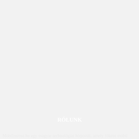
RÓLUNK
Mobilissimo.hu egy magyar technológiai hírportál, amely főként mobil