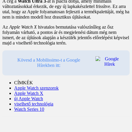
A cég a
Watch Ultra 3
-at is piacra dobja, amely minimális
változtatásokkal érkezik, de egy új lapkakészlettel frissítve. Ez arra
utal, hogy az Apple folyamatosan fejleszti a termékpalettáját, még ha
nem is minden modell hoz drasztikus újításokat.
Az
Apple Watch X
hivatalos bemutatása valószínűleg az ősz
folyamán várható, a pontos ár és megjelenési dátum még nem
ismert, de az újítások alapján a készülék jelentős előrelépést képvisel
majd a viselhető technológia terén.
Kövesd a Mobilissimo-t a Google
Hírekben itt:
CÍMKÉK
Apple Watch szenzorok
Apple Watch X
új Apple Watch
viselhető technológia
Watch Series 10