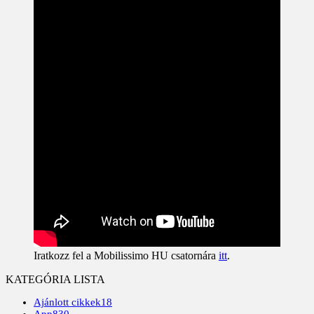
Iratkozz fel a Mobilissimo HU csatornára
itt
.
KATEGÓRIA LISTA
Ajánlott cikkek
18
App
830