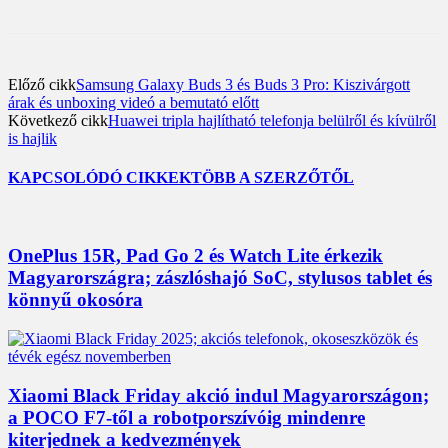
Előző cikk
Samsung Galaxy Buds 3 és Buds 3 Pro: Kiszivárgott
árak és unboxing videó a bemutató előtt
Következő cikk
Huawei tripla hajlítható telefonja belülről és kívülről
is hajlik
KAPCSOLÓDÓ CIKKEK
TÖBB A SZERZŐTŐL
OnePlus 15R, Pad Go 2 és Watch Lite érkezik
Magyarországra; zászlóshajó SoC, stylusos tablet és
könnyű okosóra
Xiaomi Black Friday akció indul Magyarországon;
a POCO F7-től a robotporszívóig mindenre
kiterjednek a kedvezmények