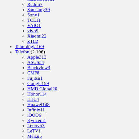
Redmi
7
Samsung
39
Sony
1
TCL
11
VAIO
1
vivo
9
Xiaomi
22
ZTE
2
Tehnológia
169
Telefon
(2 106)
Apple
313
ASUS
34
Blackview
3
CMF
8
Fujitsu
1
Google
159
HMD Global
20
Honor
114
HTC
4
Huawei
148
Infinix
11
iQOO
6
Kyocera
1
Lenovo
3
LeTV
1
Meizu
5