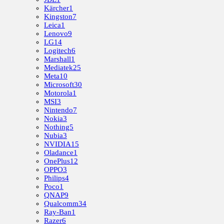
Kärcher
1
Kingston
7
Leica
1
Lenovo
9
LG
14
Logitech
6
Marshall
1
Mediatek
25
Meta
10
Microsoft
30
Motorola
1
MSI
3
Nintendo
7
Nokia
3
Nothing
5
Nubia
3
NVIDIA
15
Oladance
1
OnePlus
12
OPPO
3
Philips
4
Poco
1
QNAP
9
Qualcomm
34
Ray-Ban
1
Razer
6