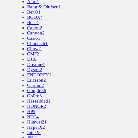
Atari
1
Bang & Olufsen
1
BenQ
1
BOOX
4
Bose
1
Canon
2
Canyon
2
Casio
1
Choetech
1
Chuwi
1
CMF
2
DJI
6
Dreame
4
Dyson
2
ENDORFY
1
Ericsson
2
Garmin
2
Google
36
GoPro
3
Hasselblad
1
HONOR
2
HP
5
HTC
4
Huawei
21
HyperX
2
Intel
23
JBL
1