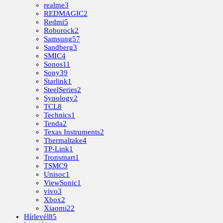
realme
3
REDMAGIC
2
Redmi
5
Roborock
2
Samsung
57
Sandberg
3
SMIC
4
Sonos
11
Sony
39
Starlink
1
SteelSeries
2
Synology
2
TCL
8
Technics
1
Tenda
2
Texas Instruments
2
Thermaltake
4
TP-Link
1
Tronsmart
1
TSMC
9
Unisoc
1
ViewSonic
1
vivo
3
Xbox
2
Xiaomi
22
Hírlevél
85