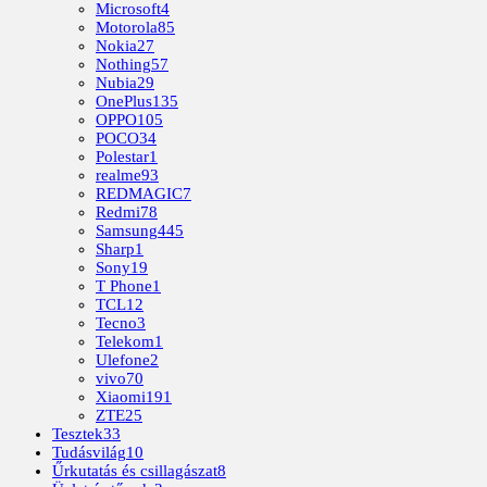
Microsoft
4
Motorola
85
Nokia
27
Nothing
57
Nubia
29
OnePlus
135
OPPO
105
POCO
34
Polestar
1
realme
93
REDMAGIC
7
Redmi
78
Samsung
445
Sharp
1
Sony
19
T Phone
1
TCL
12
Tecno
3
Telekom
1
Ulefone
2
vivo
70
Xiaomi
191
ZTE
25
Tesztek
33
Tudásvilág
10
Űrkutatás és csillagászat
8