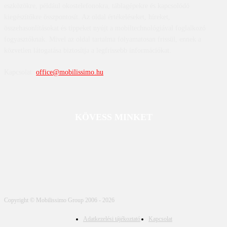
eszközökre, például okostelefonokra, táblagépekre és kapcsolódó
kiegészítőkre összpontosít. Az oldal értékeléseket, híreket,
összehasonlításokat és tippeket nyújt a mobiltechnológiával foglalkozó
fogyasztóknak. Mivel az oldal tartalma folyamatosan frissül, ennek a
közvetlen látogatása biztosítja a legfrissebb információkat.
Kapcsolat:
office@mobilissimo.hu
KÖVESS MINKET
Copyright © Mobilissimo Group 2006 - 2026
Adatkezelési tájékoztató
Kapcsolat