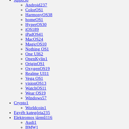
Android
237
ColorOS
1
HarmonyOS
38
homeOS
1
HyperOS
30
iOS
189
iPadOS
41
MacOS
24
MagicOS
10
Nothing OS
1
One UI
62
OpenKylin
1
OriginOS
1
OxygenOS
19
Realme UI
11
Vega OS
1
visionOS
13
WatchOS
11
Wear OS
19
Windows
57
Crypto
1
Worldcoin
1
Egyéb kategória
235
Elektromos jármű
116
Audi
1
BMW
1