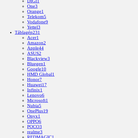
DIGI
1
One
3
Orange
1
Telekom
5
Vodafone
9
Yettel
3
Táblagép
231
Acer
1
Amazon
2
Apple
44
ASUS
2
Blackview
3
Bluegen
1
Google
10
HMD Global
1
Honor
7
Huawei
17
Infinix
1
Lenovo
6
Microsoft
1
Nubia
5
OnePlus
19
Onyx
1
OPPO
6
POCO
3
realme
3
REDMAGIC
1