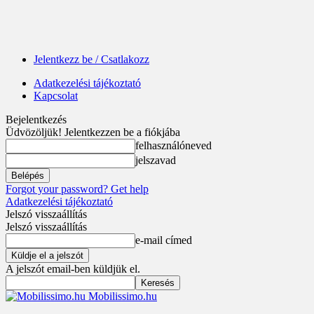
Jelentkezz be / Csatlakozz
Adatkezelési tájékoztató
Kapcsolat
Bejelentkezés
Üdvözöljük! Jelentkezzen be a fiókjába
felhasználóneved
jelszavad
Forgot your password? Get help
Adatkezelési tájékoztató
Jelszó visszaállítás
Jelszó visszaállítás
e-mail címed
A jelszót email-ben küldjük el.
Mobilissimo.hu