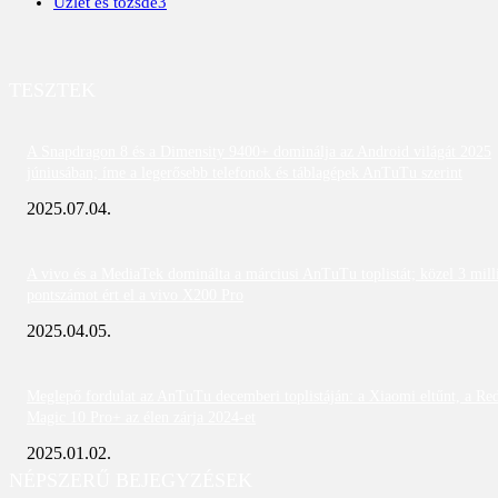
Üzlet és tőzsde
3
TESZTEK
A Snapdragon 8 és a Dimensity 9400+ dominálja az Android világát 2025
júniusában; íme a legerősebb telefonok és táblagépek AnTuTu szerint
2025.07.04.
A vivo és a MediaTek dominálta a márciusi AnTuTu toplistát; közel 3 mill
pontszámot ért el a vivo X200 Pro
2025.04.05.
Meglepő fordulat az AnTuTu decemberi toplistáján: a Xiaomi eltűnt, a Re
Magic 10 Pro+ az élen zárja 2024-et
2025.01.02.
NÉPSZERŰ BEJEGYZÉSEK