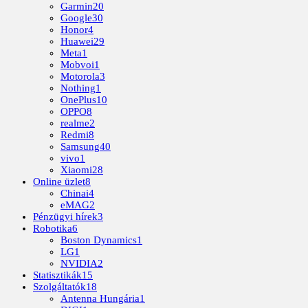
Garmin
20
Google
30
Honor
4
Huawei
29
Meta
1
Mobvoi
1
Motorola
3
Nothing
1
OnePlus
10
OPPO
8
realme
2
Redmi
8
Samsung
40
vivo
1
Xiaomi
28
Online üzlet
8
Chinai
4
eMAG
2
Pénzügyi hírek
3
Robotika
6
Boston Dynamics
1
LG
1
NVIDIA
2
Statisztikák
15
Szolgáltatók
18
Antenna Hungária
1