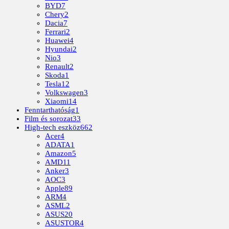
BYD
7
Chery
2
Dacia
7
Ferrari
2
Huawei
4
Hyundai
2
Nio
3
Renault
2
Skoda
1
Tesla
12
Volkswagen
3
Xiaomi
14
Fenntarthatóság
1
Film és sorozat
33
High-tech eszköz
662
Acer
4
ADATA
1
Amazon
5
AMD
11
Anker
3
AOC
3
Apple
89
ARM
4
ASML
2
ASUS
20
ASUSTOR
4