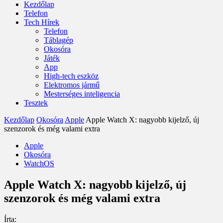
Kezdőlap
Telefon
Tech Hírek
Telefon
Táblagép
Okosóra
Játék
App
High-tech eszköz
Elektromos jármű
Mesterséges inteligencia
Tesztek
Kezdőlap
Okosóra
Apple
Apple Watch X: nagyobb kijelző, új
szenzorok és még valami extra
Apple
Okosóra
WatchOS
Apple Watch X: nagyobb kijelző, új
szenzorok és még valami extra
Írta: