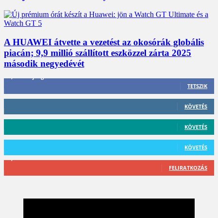
A HUAWEI átvette a vezetést az okosórák globális
piacán; 9,9 millió szállított eszközzel zárta 2025
második negyedévét
3,452
Rajongók
TETSZIK
412
Követő
KÖVETÉS
59
Követő
KÖVETÉS
101
Követő
KÖVETÉS
2,589
Feliratkozó
FELIRATKOZÁS