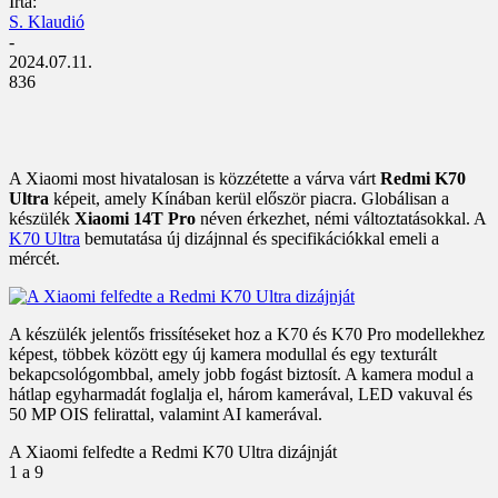
Írta:
S. Klaudió
-
2024.07.11.
836
A Xiaomi most hivatalosan is közzétette a várva várt
Redmi K70
Ultra
képeit, amely Kínában kerül először piacra. Globálisan a
készülék
Xiaomi 14T Pro
néven érkezhet, némi változtatásokkal. A
K70 Ultra
bemutatása új dizájnnal és specifikációkkal emeli a
mércét.
A készülék jelentős frissítéseket hoz a K70 és K70 Pro modellekhez
képest, többek között egy új kamera modullal és egy texturált
bekapcsológombbal, amely jobb fogást biztosít. A kamera modul a
hátlap egyharmadát foglalja el, három kamerával, LED vakuval és
50 MP OIS felirattal, valamint AI kamerával.
A Xiaomi felfedte a Redmi K70 Ultra dizájnját
1
a 9