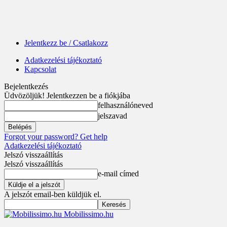
Jelentkezz be / Csatlakozz
Adatkezelési tájékoztató
Kapcsolat
Bejelentkezés
Üdvözöljük! Jelentkezzen be a fiókjába
felhasználóneved
jelszavad
Forgot your password? Get help
Adatkezelési tájékoztató
Jelszó visszaállítás
Jelszó visszaállítás
e-mail címed
A jelszót email-ben küldjük el.
Mobilissimo.hu