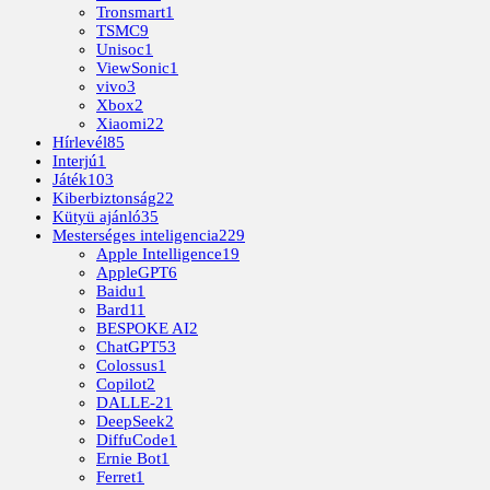
Tronsmart
1
TSMC
9
Unisoc
1
ViewSonic
1
vivo
3
Xbox
2
Xiaomi
22
Hírlevél
85
Interjú
1
Játék
103
Kiberbiztonság
22
Kütyü ajánló
35
Mesterséges inteligencia
229
Apple Intelligence
19
AppleGPT
6
Baidu
1
Bard
11
BESPOKE AI
2
ChatGPT
53
Colossus
1
Copilot
2
DALLE-2
1
DeepSeek
2
DiffuCode
1
Ernie Bot
1
Ferret
1