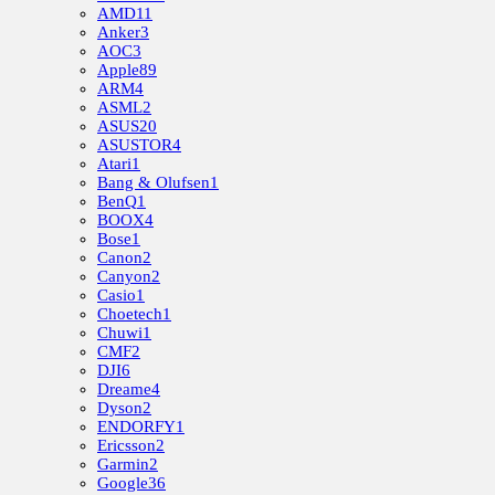
AMD
11
Anker
3
AOC
3
Apple
89
ARM
4
ASML
2
ASUS
20
ASUSTOR
4
Atari
1
Bang & Olufsen
1
BenQ
1
BOOX
4
Bose
1
Canon
2
Canyon
2
Casio
1
Choetech
1
Chuwi
1
CMF
2
DJI
6
Dreame
4
Dyson
2
ENDORFY
1
Ericsson
2
Garmin
2
Google
36