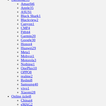
Amazfit
6
Apple
35
ASUS
1
Black Shark
1
Blackview
2
Canyon
1
CMF
4
Fitbit
4
Garmin
20
Google
30
Honor
4
Huawei
29
Meta
1
Mobvoi
1
Motorola
3
Nothing
1
OnePlus
10
OPPO
8
realme
2
Redmi
8
Samsung
40
vivo
1
Xiaomi
28
Online üzlet
8
Chinai
4
eMAG
2