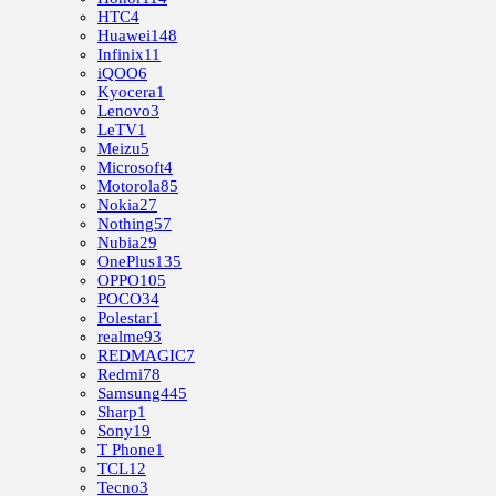
HTC
4
Huawei
148
Infinix
11
iQOO
6
Kyocera
1
Lenovo
3
LeTV
1
Meizu
5
Microsoft
4
Motorola
85
Nokia
27
Nothing
57
Nubia
29
OnePlus
135
OPPO
105
POCO
34
Polestar
1
realme
93
REDMAGIC
7
Redmi
78
Samsung
445
Sharp
1
Sony
19
T Phone
1
TCL
12
Tecno
3