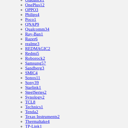
Oladance
1
OnePlus
12
OPPO
3
Philips
4
Poco
1
QNAP
9
Qualcomm
34
Ray-Ban
1
Razer
6
realme
3
REDMAGIC
2
Redmi
5
Roborock
2
Samsung
57
Sandberg
3
SMIC
4
Sonos
11
Sony
39
Starlink
1
SteelSeries
2
Synology
2
TCL
8
Technics
1
Tenda
2
Texas Instruments
2
Thermaltake
4
TP-Link
1