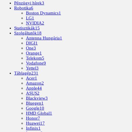
Pénzügyi hírek
3
Robotika
6
Boston Dynamics
1
LG
1
NVIDIA
2
Statisztikák
15
Szolgáltatók
18
Antenna Hungária
1
DIGI
1
One
3
Orange
1
Telekom
5
Vodafone
9
Yettel
3
Táblagép
231
Acer
1
Amazon
2
Apple
44
ASUS
2
Blackview
3
Bluegen
1
Google
10
HMD Global
1
Honor
7
Huawei
17
Infinix
1