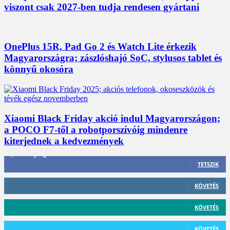
viszont csak 2027-ben tudja rendesen gyártani
OnePlus 15R, Pad Go 2 és Watch Lite érkezik
Magyarországra; zászlóshajó SoC, stylusos tablet és
könnyű okosóra
Xiaomi Black Friday akció indul Magyarországon;
a POCO F7-től a robotporszívóig mindenre
kiterjednek a kedvezmények
3,452
Rajongók
TETSZIK
412
Követő
KÖVETÉS
59
Követő
KÖVETÉS
101
Követő
KÖVETÉS