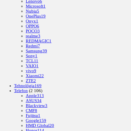
Lenovo
6
Microsoft
1
Nubia
5
OnePlus
19
Onyx
1
OPPO
6
POCO
3
realme
3
REDMAGIC
1
Redmi
7
Samsung
39
Sony
1
TCL
11
VAIO
1
vivo
9
Xiaomi
22
ZTE
2
Tehnológia
169
Telefon
(2 106)
Apple
313
ASUS
34
Blackview
3
CMF
8
Fujitsu
1
Google
159
HMD Global
20
Honor
114