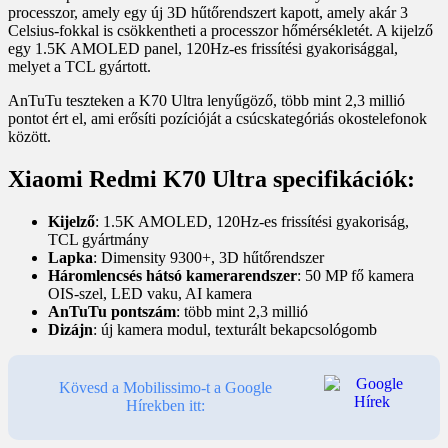
processzor, amely egy új 3D hűtőrendszert kapott, amely akár 3
Celsius-fokkal is csökkentheti a processzor hőmérsékletét. A kijelző
egy 1.5K AMOLED panel, 120Hz-es frissítési gyakorisággal,
melyet a TCL gyártott.
AnTuTu teszteken a K70 Ultra lenyűgöző, több mint 2,3 millió
pontot ért el, ami erősíti pozícióját a csúcskategóriás okostelefonok
között.
Xiaomi Redmi K70 Ultra specifikációk:
Kijelző
: 1.5K AMOLED, 120Hz-es frissítési gyakoriság,
TCL gyártmány
Lapka
: Dimensity 9300+, 3D hűtőrendszer
Háromlencsés hátsó kamerarendszer
: 50 MP fő kamera
OIS-szel, LED vaku, AI kamera
AnTuTu pontszám
: több mint 2,3 millió
Dizájn
: új kamera modul, texturált bekapcsológomb
Kövesd a Mobilissimo-t a Google
Hírekben itt: