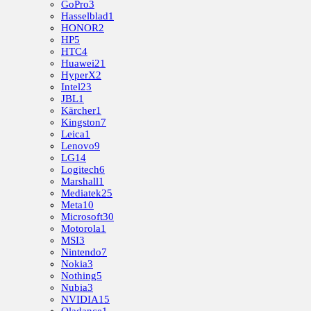
GoPro
3
Hasselblad
1
HONOR
2
HP
5
HTC
4
Huawei
21
HyperX
2
Intel
23
JBL
1
Kärcher
1
Kingston
7
Leica
1
Lenovo
9
LG
14
Logitech
6
Marshall
1
Mediatek
25
Meta
10
Microsoft
30
Motorola
1
MSI
3
Nintendo
7
Nokia
3
Nothing
5
Nubia
3
NVIDIA
15