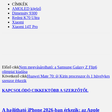
CÍMKÉK
AMOLED kijelző
Dimensity 9300
Redmi K70 Ultra
Xiaomi
Xiaomi 14T Pro
Előző cikk
Nem megvásárolható: a Samsung Galaxy Z Flip6
olimpiai kiadása
Következő cikk
Huawei Mate 70: új Kirin processzor és 1 hüvelykes
szenzor érkezik
KAPCSOLÓDÓ CIKKEK
TÖBB A SZERZŐTŐL
A hajlítható iPhone 2026-ban érkezik; az Apple