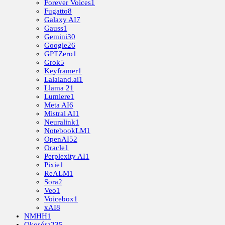
Forever Voices
1
Fugatto
8
Galaxy AI
7
Gauss
1
Gemini
30
Google
26
GPTZero
1
Grok
5
Keyframer
1
Lalaland.ai
1
Llama 2
1
Lumiere
1
Meta AI
6
Mistral AI
1
Neuralink
1
NotebookLM
1
OpenAI
52
Oracle
1
Perplexity AI
1
Pixie
1
ReALM
1
Sora
2
Veo
1
Voicebox
1
xAI
8
NMHH
1
Okosóra
235