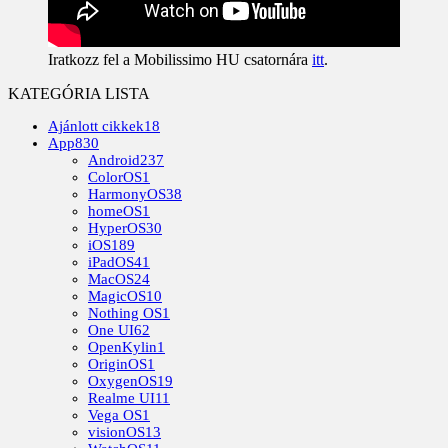
Iratkozz fel a Mobilissimo HU csatornára
itt
.
KATEGÓRIA LISTA
Ajánlott cikkek
18
App
830
Android
237
ColorOS
1
HarmonyOS
38
homeOS
1
HyperOS
30
iOS
189
iPadOS
41
MacOS
24
MagicOS
10
Nothing OS
1
One UI
62
OpenKylin
1
OriginOS
1
OxygenOS
19
Realme UI
11
Vega OS
1
visionOS
13