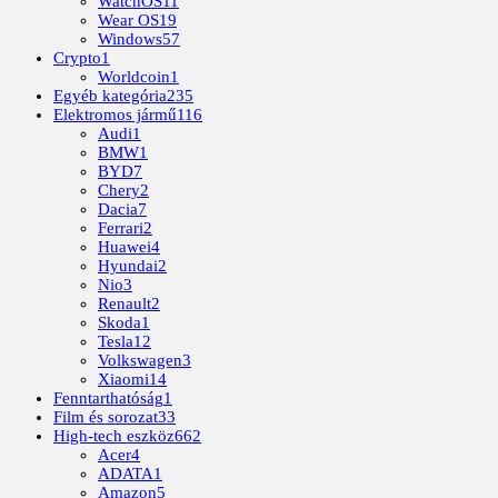
WatchOS
11
Wear OS
19
Windows
57
Crypto
1
Worldcoin
1
Egyéb kategória
235
Elektromos jármű
116
Audi
1
BMW
1
BYD
7
Chery
2
Dacia
7
Ferrari
2
Huawei
4
Hyundai
2
Nio
3
Renault
2
Skoda
1
Tesla
12
Volkswagen
3
Xiaomi
14
Fenntarthatóság
1
Film és sorozat
33
High-tech eszköz
662
Acer
4
ADATA
1
Amazon
5