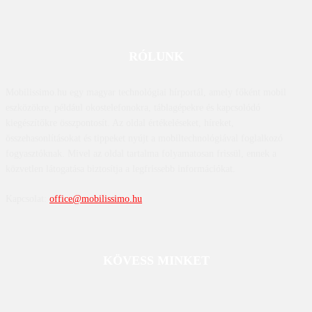
RÓLUNK
Mobilissimo.hu egy magyar technológiai hírportál, amely főként mobil
eszközökre, például okostelefonokra, táblagépekre és kapcsolódó
kiegészítőkre összpontosít. Az oldal értékeléseket, híreket,
összehasonlításokat és tippeket nyújt a mobiltechnológiával foglalkozó
fogyasztóknak. Mivel az oldal tartalma folyamatosan frissül, ennek a
közvetlen látogatása biztosítja a legfrissebb információkat.
Kapcsolat:
office@mobilissimo.hu
KÖVESS MINKET