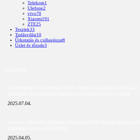
Telekom
1
Ulefone
2
vivo
70
Xiaomi
191
ZTE
25
Tesztek
33
Tudásvilág
10
Űrkutatás és csillagászat
8
Üzlet és tőzsde
3
TESZTEK
A Snapdragon 8 és a Dimensity 9400+ dominálja az Android világát 2025
júniusában; íme a legerősebb telefonok és táblagépek AnTuTu szerint
2025.07.04.
A vivo és a MediaTek dominálta a márciusi AnTuTu toplistát; közel 3 mill
pontszámot ért el a vivo X200 Pro
2025.04.05.