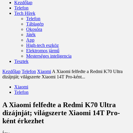
Kezdőlap
Telefon
Tech Hírek
Telefon
Táblagép
Okosóra
Játék
App
High-tech eszköz
Elektromos jármű
Mesterséges inteligencia
Tesztek
Kezdőlap
Telefon
Xiaomi
A Xiaomi felfedte a Redmi K70 Ultra
dizájnját; világszerte Xiaomi 14T Pro-ként...
Xiaomi
Telefon
A Xiaomi felfedte a Redmi K70 Ultra
dizájnját; világszerte Xiaomi 14T Pro-
ként érkezhet