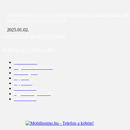
Meglepő fordulat az AnTuTu decemberi toplistáján: a Xiaomi eltűnt, a Re
Magic 10 Pro+ az élen zárja 2024-et
2025.01.02.
NÉPSZERŰ BEJEGYZÉSEK
POPULAR CATEGORY
Telefon
1951
High-tech eszköz
529
Samsung
445
App
428
Apple
313
Android
237
Egyéb kategória
235
Okosóra
215