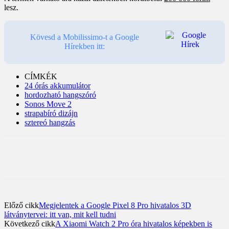
lesz.
Kövesd a Mobilissimo-t a Google
Hírekben itt:
CÍMKÉK
24 órás akkumulátor
hordozható hangszóró
Sonos Move 2
strapabíró dizájn
sztereó hangzás
Előző cikk
Megjelentek a Google Pixel 8 Pro hivatalos 3D
látványtervei: itt van, mit kell tudni
Következő cikk
A Xiaomi Watch 2 Pro óra hivatalos képekben is