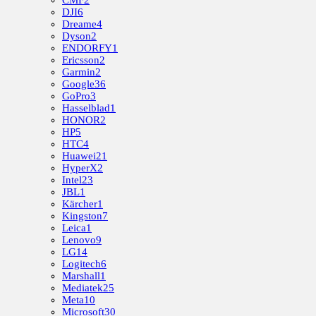
DJI
6
Dreame
4
Dyson
2
ENDORFY
1
Ericsson
2
Garmin
2
Google
36
GoPro
3
Hasselblad
1
HONOR
2
HP
5
HTC
4
Huawei
21
HyperX
2
Intel
23
JBL
1
Kärcher
1
Kingston
7
Leica
1
Lenovo
9
LG
14
Logitech
6
Marshall
1
Mediatek
25
Meta
10
Microsoft
30