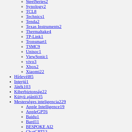
SteelSeries
2
Synology
2
TCL
8
Technics
1
Tenda
2
Texas Instruments
2
Thermaltake
4
TP-Link
1
Tronsmart
1
TSMC
9
Unisoc
1
ViewSonic
1
vivo
3
Xbox
2
Xiaomi
22
Hírlevél
85
Interjú
1
Játék
103
Kiberbiztonság
22
Kütyü ajánló
35
Mesterséges inteligencia
229
Apple Intelligence
19
AppleGPT
6
Baidu
1
Bard
11
BESPOKE AI
2
ChatGPT
53