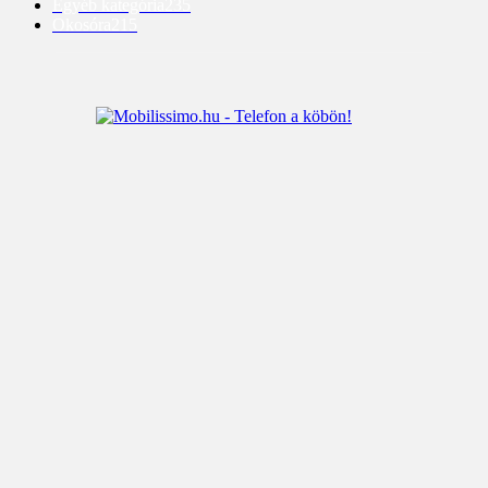
Egyéb kategória
235
Okosóra
215