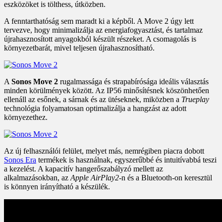
eszközöket is tölthess, útközben.
A fenntarthatóság sem maradt ki a képből. A Move 2 úgy lett
tervezve, hogy minimalizálja az energiafogyasztást, és tartalmaz
újrahasznosított anyagokból készült részeket. A csomagolás is
környezetbarát, mivel teljesen újrahasznosítható.
A
Sonos Move 2
rugalmassága és strapabírósága ideális választás
minden körülmények között. Az IP56 minősítésnek köszönhetően
ellenáll az esőnek, a sárnak és az ütéseknek, miközben a
Trueplay
technológia folyamatosan optimalizálja a hangzást az adott
környezethez.
Az új felhasználói felület, melyet más, nemrégiben piacra dobott
Sonos Era
termékek is használnak, egyszerűbbé és intuitívabbá teszi
a kezelést. A kapacitív hangerőszabályzó mellett az
alkalmazásokban, az
Apple AirPlay2
-n és a Bluetooth-on keresztül
is könnyen irányítható a készülék.