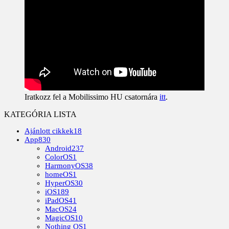
Iratkozz fel a Mobilissimo HU csatornára
itt
.
KATEGÓRIA LISTA
Ajánlott cikkek
18
App
830
Android
237
ColorOS
1
HarmonyOS
38
homeOS
1
HyperOS
30
iOS
189
iPadOS
41
MacOS
24
MagicOS
10
Nothing OS
1