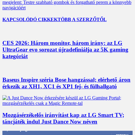
megjelent: Testre szabható gombok és forgatható perem a könnyebb
navigációért
KAPCSOLÓDÓ CIKKEK
TÖBB A SZERZŐTŐL
CES 2026: Három monitor, három irány: az LG
UltraGear evo sorozat újradefiniálja az 5K gaming
kategóriát
Baseus Inspire széria Bose hangzással; elérhető áron
érkezik az XH1, XC1 és XP1 fej- és fülhallgató
Mozgásérzékelős irányítást kap az LG Smart TV;
táncjáték indul Just Dance Now néven
3,452
Rajongók