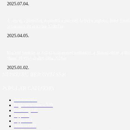
2025.07.04.
A vivo és a MediaTek dominálta a márciusi AnTuTu toplistát; közel 3 mill
pontszámot ért el a vivo X200 Pro
2025.04.05.
Meglepő fordulat az AnTuTu decemberi toplistáján: a Xiaomi eltűnt, a Re
Magic 10 Pro+ az élen zárja 2024-et
2025.01.02.
NÉPSZERŰ BEJEGYZÉSEK
POPULAR CATEGORY
Telefon
1951
High-tech eszköz
529
Samsung
445
App
428
Apple
313
Android
237