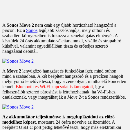
A
Sonos Move 2
nem csak egy újabb hordozható hangszóró a
piacon. Ez a
Sonos
legújabb zászlóshajója, mely otthoni és
szabadtéri környezetben is fokozza a zenehallgatás élményét. A
készülék 24 órás akkumulátor-élettartammal, vízálló és strapabíró
külsővel, valamint egyedülállóan tiszta és erőteljes sztereó
hangzással debütál.
A
Move 2
lenyűgöző hangzást és funkciókat ígér, mind otthon,
mind a szabadban. A két beépített hangszóró és a precízen hangolt
mélynyomó lehetővé teszi, hogy a zene olyan, mintha élő koncerten
lennél.
Bluetooth és Wi-Fi kapcsolat is támogatott
, így a
felhasználók sztereó párosítást is létrehozhatnak, ha Wi-Fi-hez
csatlakoznak, vagy integrálhatják a
Move 2
-t a Sonos rendszerükbe.
Az akkumulátor teljesítménye is megduplázódott az előző
modellhez képest
, mostanra 24 órára növelve az üzemidőt. A
beépített USB-C port pedig lehetővé teszi, hogy más elektronikai