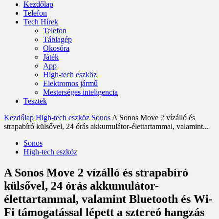
Kezdőlap
Telefon
Tech Hírek
Telefon
Táblagép
Okosóra
Játék
App
High-tech eszköz
Elektromos jármű
Mesterséges inteligencia
Tesztek
Kezdőlap
High-tech eszköz
Sonos
A Sonos Move 2 vízálló és
strapabíró külsővel, 24 órás akkumulátor-élettartammal, valamint...
Sonos
High-tech eszköz
A Sonos Move 2 vízálló és strapabíró
külsővel, 24 órás akkumulátor-
élettartammal, valamint Bluetooth és Wi-
Fi támogatással lépett a sztereó hangzás