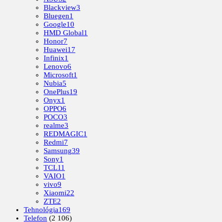
Blackview
3
Bluegen
1
Google
10
HMD Global
1
Honor
7
Huawei
17
Infinix
1
Lenovo
6
Microsoft
1
Nubia
5
OnePlus
19
Onyx
1
OPPO
6
POCO
3
realme
3
REDMAGIC
1
Redmi
7
Samsung
39
Sony
1
TCL
11
VAIO
1
vivo
9
Xiaomi
22
ZTE
2
Tehnológia
169
Telefon
(2 106)