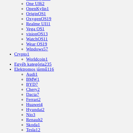
One UI
62
OpenKylin
1
OriginOS
1
OxygenOS
19
Realme UI
11
Vega OS
1
visionOS
13
WatchOS
11
Wear OS
19
Windows
57
Crypto
1
Worldcoin
1
Egyéb kategória
235
Elektromos jármű
116
Audi
1
BMW
1
BYD
7
Chery
2
Dacia
7
Ferrari
2
Huawei
4
Hyundai
2
Nio
3
Renault
2
Skoda
1
Tesla
12