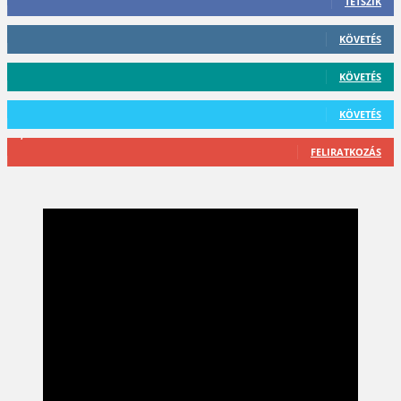
TETSZIK
412
Követő
KÖVETÉS
59
Követő
KÖVETÉS
101
Követő
KÖVETÉS
2,589
Feliratkozó
FELIRATKOZÁS