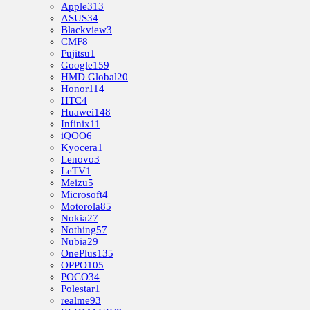
Apple
313
ASUS
34
Blackview
3
CMF
8
Fujitsu
1
Google
159
HMD Global
20
Honor
114
HTC
4
Huawei
148
Infinix
11
iQOO
6
Kyocera
1
Lenovo
3
LeTV
1
Meizu
5
Microsoft
4
Motorola
85
Nokia
27
Nothing
57
Nubia
29
OnePlus
135
OPPO
105
POCO
34
Polestar
1
realme
93