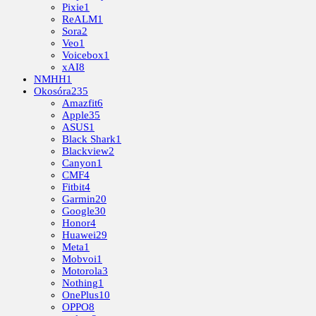
Pixie
1
ReALM
1
Sora
2
Veo
1
Voicebox
1
xAI
8
NMHH
1
Okosóra
235
Amazfit
6
Apple
35
ASUS
1
Black Shark
1
Blackview
2
Canyon
1
CMF
4
Fitbit
4
Garmin
20
Google
30
Honor
4
Huawei
29
Meta
1
Mobvoi
1
Motorola
3
Nothing
1
OnePlus
10
OPPO
8