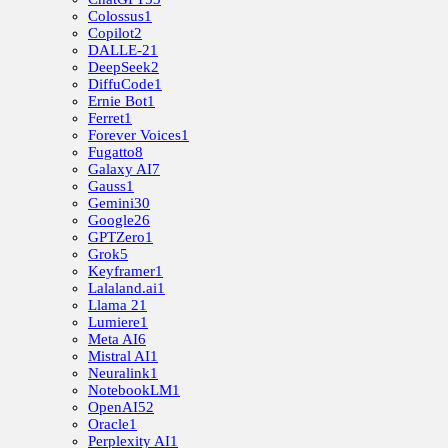
Colossus
1
Copilot
2
DALLE-2
1
DeepSeek
2
DiffuCode
1
Ernie Bot
1
Ferret
1
Forever Voices
1
Fugatto
8
Galaxy AI
7
Gauss
1
Gemini
30
Google
26
GPTZero
1
Grok
5
Keyframer
1
Lalaland.ai
1
Llama 2
1
Lumiere
1
Meta AI
6
Mistral AI
1
Neuralink
1
NotebookLM
1
OpenAI
52
Oracle
1
Perplexity AI
1