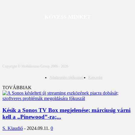
KÖVESS MINKET
Copyright © Mobilissimo Group 2006 - 2026
Adatkezelési tájékoztató
Kapcsolat
TOVÁBBIAK
Késik a Sonos TV Box megjelenése; márciusig várni
kell a „Pinewood”-ra;...
S. Klaudió
-
2024.09.11.
0