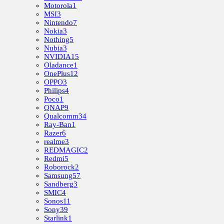
Motorola
1
MSI
3
Nintendo
7
Nokia
3
Nothing
5
Nubia
3
NVIDIA
15
Oladance
1
OnePlus
12
OPPO
3
Philips
4
Poco
1
QNAP
9
Qualcomm
34
Ray-Ban
1
Razer
6
realme
3
REDMAGIC
2
Redmi
5
Roborock
2
Samsung
57
Sandberg
3
SMIC
4
Sonos
11
Sony
39
Starlink
1