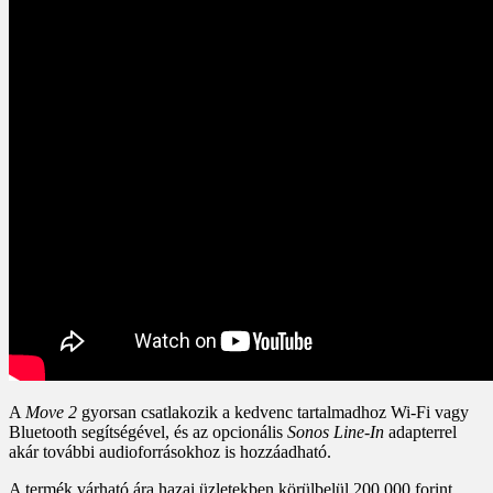
A
Move 2
gyorsan csatlakozik a kedvenc tartalmadhoz Wi-Fi vagy
Bluetooth segítségével, és az opcionális
Sonos Line-In
adapterrel
akár további audioforrásokhoz is hozzáadható.
A termék várható ára hazai üzletekben körülbelül
200 000 forint