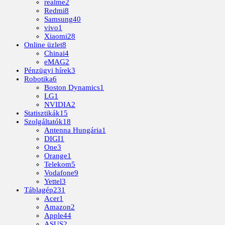
realme
2
Redmi
8
Samsung
40
vivo
1
Xiaomi
28
Online üzlet
8
Chinai
4
eMAG
2
Pénzügyi hírek
3
Robotika
6
Boston Dynamics
1
LG
1
NVIDIA
2
Statisztikák
15
Szolgáltatók
18
Antenna Hungária
1
DIGI
1
One
3
Orange
1
Telekom
5
Vodafone
9
Yettel
3
Táblagép
231
Acer
1
Amazon
2
Apple
44
ASUS
2