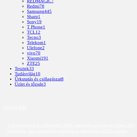
REDMAGIC
7
Redmi
78
Samsung
445
Sharp
1
Sony
19
T Phone
1
TCL
12
Tecno
3
Telekom
1
Ulefone
2
vivo
70
Xiaomi
191
ZTE
25
Tesztek
33
Tudásvilág
10
Űrkutatás és csillagászat
8
Üzlet és tőzsde
3
TESZTEK
A Snapdragon 8 és a Dimensity 9400+ dominálja az Android világát 2025
júniusában; íme a legerősebb telefonok és táblagépek AnTuTu szerint