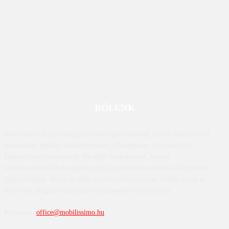
RÓLUNK
Mobilissimo.hu egy magyar technológiai hírportál, amely főként mobil
eszközökre, például okostelefonokra, táblagépekre és kapcsolódó
kiegészítőkre összpontosít. Az oldal értékeléseket, híreket,
összehasonlításokat és tippeket nyújt a mobiltechnológiával foglalkozó
fogyasztóknak. Mivel az oldal tartalma folyamatosan frissül, ennek a
közvetlen látogatása biztosítja a legfrissebb információkat.
Kapcsolat:
office@mobilissimo.hu