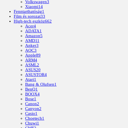
Volkswagen
3
Xiaomi
14
Fenntarthatóság
1
Film és sorozat
33
High-tech eszköz
662
Acer
4
ADATA
1
Amazon
5
AMD
11
Anker
3
AOC
3
Apple
89
ARM
4
ASML
2
ASUS
20
ASUSTOR
4
Atari
1
Bang & Olufsen
1
BenQ
1
BOOX
4
Bose
1
Canon
2
Canyon
2
Casio
1
Choetech
1
Chuwi
1
CMF
2