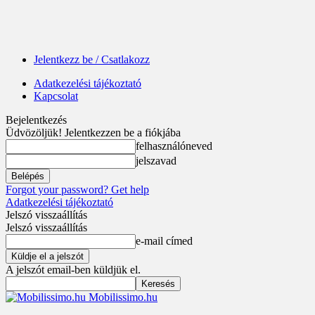
Jelentkezz be / Csatlakozz
Adatkezelési tájékoztató
Kapcsolat
Bejelentkezés
Üdvözöljük! Jelentkezzen be a fiókjába
felhasználóneved
jelszavad
Forgot your password? Get help
Adatkezelési tájékoztató
Jelszó visszaállítás
Jelszó visszaállítás
e-mail címed
A jelszót email-ben küldjük el.
Mobilissimo.hu