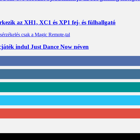
érkezik az XH1, XC1 és XP1 fej- és fülhallgató
cjáték indul Just Dance Now néven