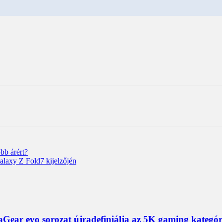
bb árért?
alaxy Z Fold7 kijelzőjén
ear evo sorozat újradefiniálja az 5K gaming kategór