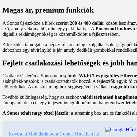
Magas ár, prémium funkciók
A Sonos új eszköze a hírek szerint
200 és 400 dollár
között lesz áraz
szó, amely vékonyabb, mint egy pakli kártya. A
Pinewood kódnevű
digitális reklámügynökség is közreműködött a fejlesztésében.
A készülék támogatja a népszerű streaming szolgáltatásokat, így péld
dobozhoz egy távirányító is jár, amely dedikált gombokkal rendelkez
Fejlett csatlakozási lehetőségek és jobb h
Csatlakozás terén a Sonos nem spórolt:
Wi-Fi 7 és gigabites Etherne
akár játékkonzolok is csatlakoztathatók hozzá. A fejlesztők egyik fő c
előfordultak. Az új streaming box segítségével a vállalat
nagyobb kon
További különlegesség, hogy az eszköz
valódi térhatású hangélmén
támogatni, de a cél egy teljesen integrált prémium hangrendszer létreh
A Sonos tehát nagy téttel játszik:
a streaming box ára és funkciói ala
Kövesd a Mobilissimo-t a Google Hírekben itt: