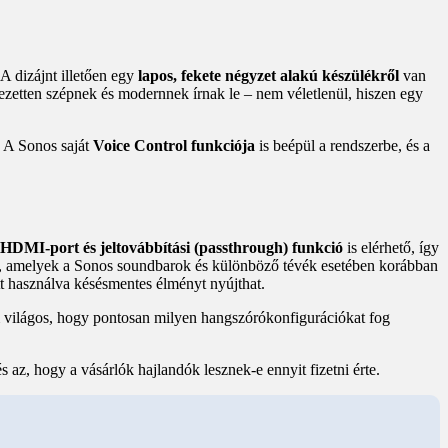
 A dizájnt illetően egy
lapos, fekete négyzet alakú készülékről
van
ezetten szépnek és modernnek írnak le – nem véletlenül, hiszen egy
. A Sonos saját
Voice Control funkciója
is beépül a rendszerbe, és a
HDMI-port és jeltovábbítási (passthrough) funkció
is elérhető, így
, amelyek a Sonos soundbarok és különböző tévék esetében korábban
ütt használva késésmentes élményt nyújthat.
m világos, hogy pontosan milyen hangszórókonfigurációkat fog
 az, hogy a vásárlók hajlandók lesznek-e ennyit fizetni érte.