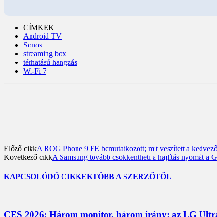
CÍMKÉK
Android TV
Sonos
streaming box
térhatású hangzás
Wi-Fi 7
Előző cikk
A ROG Phone 9 FE bemutatkozott; mit veszített a kedvező
Következő cikk
A Samsung tovább csökkentheti a hajlítás nyomát a G
KAPCSOLÓDÓ CIKKEK
TÖBB A SZERZŐTŐL
CES 2026: Három monitor, három irány: az LG UltraG