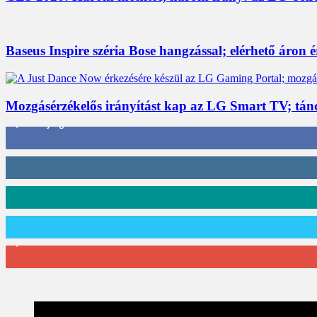
Baseus Inspire széria Bose hangzással; elérhető áron 
Mozgásérzékelős irányítást kap az LG Smart TV; tán
3,452
Rajongók
412
Követő
59
Követő
101
Követő
2,589
Feliratkozó