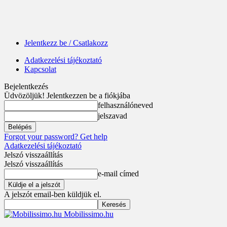
Jelentkezz be / Csatlakozz
Adatkezelési tájékoztató
Kapcsolat
Bejelentkezés
Üdvözöljük! Jelentkezzen be a fiókjába
felhasználóneved
jelszavad
Forgot your password? Get help
Adatkezelési tájékoztató
Jelszó visszaállítás
Jelszó visszaállítás
e-mail címed
A jelszót email-ben küldjük el.
Mobilissimo.hu