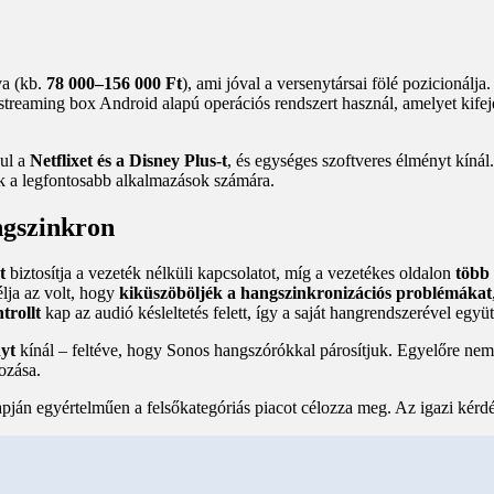
va (kb.
78 000–156 000 Ft
), ami jóval a versenytársai fölé pozicionálja.
streaming box Android alapú operációs rendszert használ, amelyet kifej
ául a
Netflixet és a Disney Plus-t
, és egységes szoftveres élményt kínál
ik a legfontosabb alkalmazások számára.
angszinkron
t
biztosítja a vezeték nélküli kapcsolatot, míg a vezetékes oldalon
több 
élja az volt, hogy
kiküszöböljék a hangszinkronizációs problémákat
trollt
kap az audió késleltetés felett, így a saját hangrendszerével egy
yt
kínál – feltéve, hogy Sonos hangszórókkal párosítjuk. Egyelőre ne
ozása.
pján egyértelműen a felsőkategóriás piacot célozza meg. Az igazi kérdés