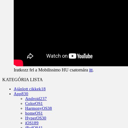
Iratkozz fel a Mobilissimo HU csatornára
itt
.
KATEGÓRIA LISTA
Ajánlott cikkek
18
App
830
Android
237
ColorOS
1
HarmonyOS
38
homeOS
1
HyperOS
30
iOS
189
iPadOS
41