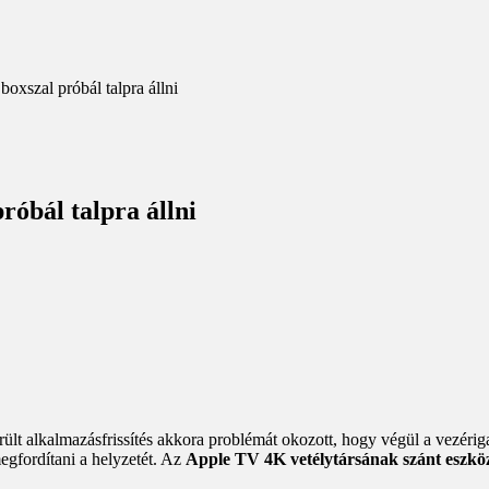
oxszal próbál talpra állni
róbál talpra állni
ült alkalmazásfrissítés akkora problémát okozott, hogy végül a vezériga
egfordítani a helyzetét. Az
Apple TV 4K vetélytársának szánt eszköz