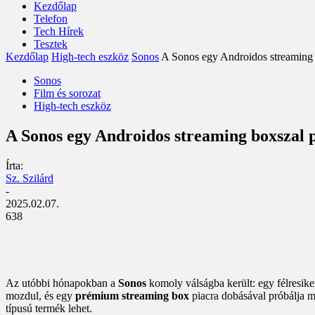
Kezdőlap
Telefon
Tech Hírek
Tesztek
Kezdőlap
High-tech eszköz
Sonos
A Sonos egy Androidos streaming b
Sonos
Film és sorozat
High-tech eszköz
A Sonos egy Androidos streaming boxszal p
Írta:
Sz. Szilárd
-
2025.02.07.
638
Az utóbbi hónapokban a
Sonos
komoly válságba került: egy félresiker
mozdul, és egy
prémium streaming box
piacra dobásával próbálja m
típusú termék lehet.