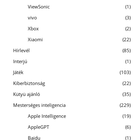
ViewSonic
1
vivo
3
Xbox
2
Xiaomi
22
Hírlevél
85
Interjú
1
Játék
103
Kiberbiztonság
22
Kütyü ajánló
35
Mesterséges inteligencia
229
Apple Intelligence
19
AppleGPT
6
Baidu
1