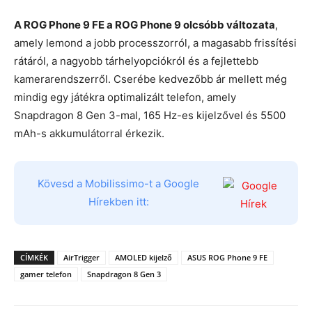
A ROG Phone 9 FE a ROG Phone 9 olcsóbb változata
,
amely lemond a jobb processzorról, a magasabb frissítési
rátáról, a nagyobb tárhelyopciókról és a fejlettebb
kamerarendszerről. Cserébe kedvezőbb ár mellett még
mindig egy játékra optimalizált telefon, amely
Snapdragon 8 Gen 3-mal, 165 Hz-es kijelzővel és 5500
mAh-s akkumulátorral érkezik.
Kövesd a Mobilissimo-t a Google
Hírekben itt:
CÍMKÉK
AirTrigger
AMOLED kijelző
ASUS ROG Phone 9 FE
gamer telefon
Snapdragon 8 Gen 3