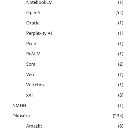
NotebookLM
1
OpenAI
52
Oracle
1
Perplexity AI
1
Pixie
1
ReALM
1
Sora
2
Veo
1
Voicebox
1
xAI
8
NMHH
1
Okosóra
235
Amazfit
6