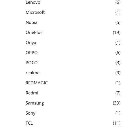
Lenovo
6
Microsoft
1
Nubia
5
OnePlus
19
Onyx
1
OPPO
6
POCO
3
realme
3
REDMAGIC
1
Redmi
7
Samsung
39
Sony
1
TCL
11