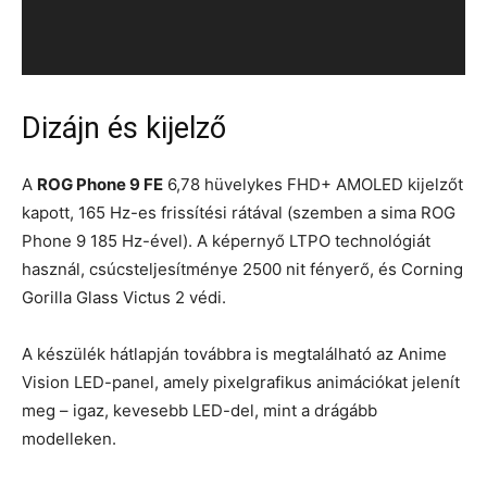
Dizájn és kijelző
A
ROG Phone 9 FE
6,78 hüvelykes FHD+ AMOLED kijelzőt
kapott, 165 Hz-es frissítési rátával (szemben a sima ROG
Phone 9 185 Hz-ével). A képernyő LTPO technológiát
használ, csúcsteljesítménye 2500 nit fényerő, és Corning
Gorilla Glass Victus 2 védi.
A készülék hátlapján továbbra is megtalálható az Anime
Vision LED-panel, amely pixelgrafikus animációkat jelenít
meg – igaz, kevesebb LED-del, mint a drágább
modelleken.