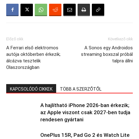
Előző cikk
Következő cikk
A Ferrari első elektromos
A Sonos egy Androidos
autója októberben érkezik;
streaming boxszal próbál
álcázva tesztelik
talpra állni
Olaszországban
KAPCSOLÓDÓ CIKKEK
TÖBB A SZERZŐTŐL
A hajlítható iPhone 2026-ban érkezik;
az Apple viszont csak 2027-ben tudja
rendesen gyártani
OnePlus 15R, Pad Go 2 és Watch Lite