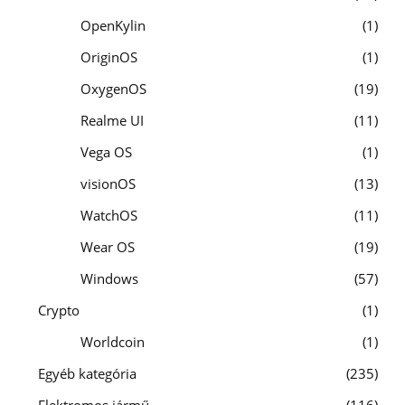
OpenKylin
1
OriginOS
1
OxygenOS
19
Realme UI
11
Vega OS
1
visionOS
13
WatchOS
11
Wear OS
19
Windows
57
Crypto
1
Worldcoin
1
Egyéb kategória
235