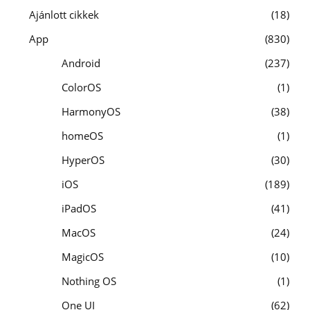
Ajánlott cikkek
18
App
830
Android
237
ColorOS
1
HarmonyOS
38
homeOS
1
HyperOS
30
iOS
189
iPadOS
41
MacOS
24
MagicOS
10
Nothing OS
1
One UI
62