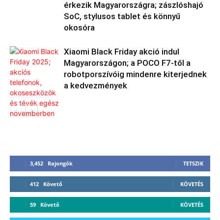
érkezik Magyarországra; zászlóshajó
SoC, stylusos tablet és könnyű
okosóra
Xiaomi Black Friday akció indul
Magyarországon; a POCO F7-től a
robotporszívóig mindenre kiterjednek
a kedvezmények
3,452
Rajongók
TETSZIK
412
Követő
KÖVETÉS
59
Követő
KÖVETÉS