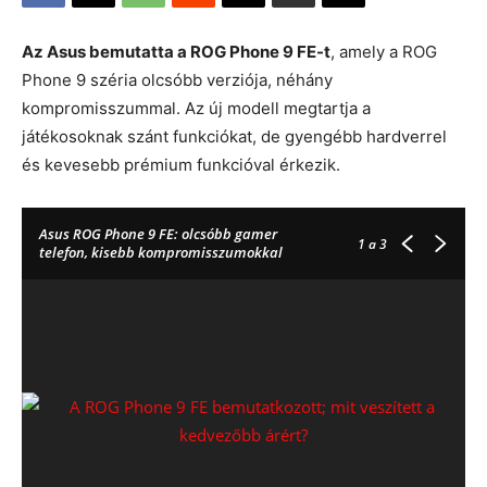
Az Asus bemutatta a ROG Phone 9 FE-t
, amely a ROG
Phone 9 széria olcsóbb verziója, néhány
kompromisszummal. Az új modell megtartja a
játékosoknak szánt funkciókat, de gyengébb hardverrel
és kevesebb prémium funkcióval érkezik.
Asus ROG Phone 9 FE: olcsóbb gamer
1
a 3
telefon, kisebb kompromisszumokkal