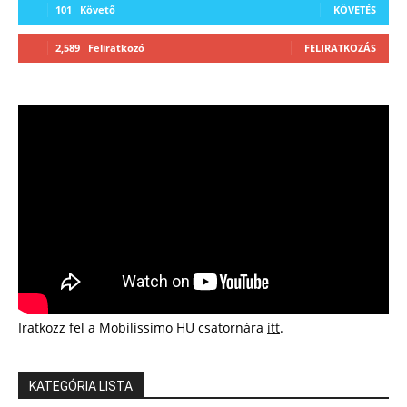
101
Követő
KÖVETÉS
2,589
Feliratkozó
FELIRATKOZÁS
Iratkozz fel a Mobilissimo HU csatornára
itt
.
KATEGÓRIA LISTA