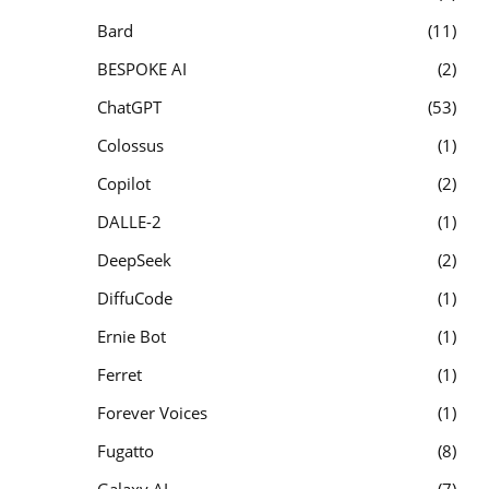
Bard
11
BESPOKE AI
2
ChatGPT
53
Colossus
1
Copilot
2
DALLE-2
1
DeepSeek
2
DiffuCode
1
Ernie Bot
1
Ferret
1
Forever Voices
1
Fugatto
8