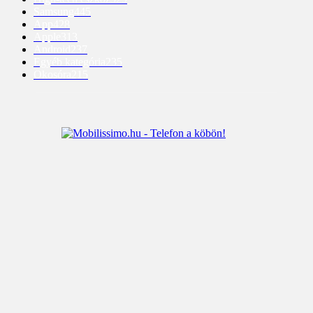
Samsung
445
App
428
Apple
313
Android
237
Egyéb kategória
235
Okosóra
215