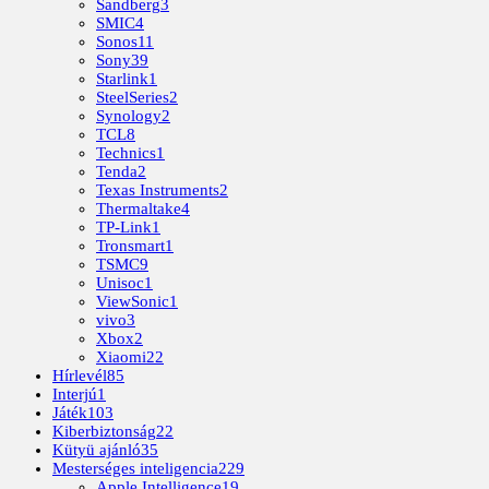
Sandberg
3
SMIC
4
Sonos
11
Sony
39
Starlink
1
SteelSeries
2
Synology
2
TCL
8
Technics
1
Tenda
2
Texas Instruments
2
Thermaltake
4
TP-Link
1
Tronsmart
1
TSMC
9
Unisoc
1
ViewSonic
1
vivo
3
Xbox
2
Xiaomi
22
Hírlevél
85
Interjú
1
Játék
103
Kiberbiztonság
22
Kütyü ajánló
35
Mesterséges inteligencia
229
Apple Intelligence
19