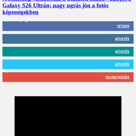
Galaxy S26 Ultrán; nagy ugrás jön a fotós
képességekben
3,452
Rajongók
TETSZIK
412
Követő
KÖVETÉS
59
Követő
KÖVETÉS
101
Követő
KÖVETÉS
2,589
Feliratkozó
FELIRATKOZÁS