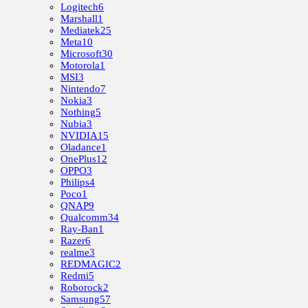
Logitech
6
Marshall
1
Mediatek
25
Meta
10
Microsoft
30
Motorola
1
MSI
3
Nintendo
7
Nokia
3
Nothing
5
Nubia
3
NVIDIA
15
Oladance
1
OnePlus
12
OPPO
3
Philips
4
Poco
1
QNAP
9
Qualcomm
34
Ray-Ban
1
Razer
6
realme
3
REDMAGIC
2
Redmi
5
Roborock
2
Samsung
57