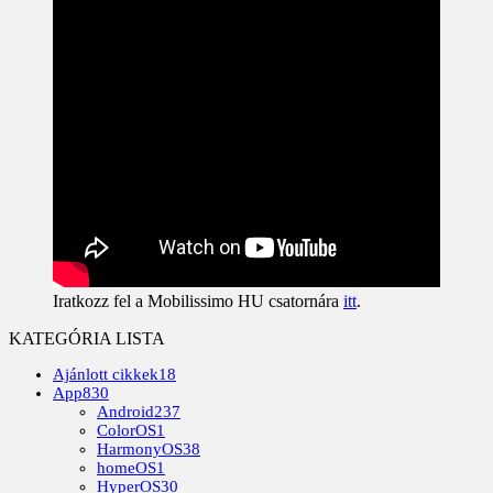
Iratkozz fel a Mobilissimo HU csatornára
itt
.
KATEGÓRIA LISTA
Ajánlott cikkek
18
App
830
Android
237
ColorOS
1
HarmonyOS
38
homeOS
1
HyperOS
30