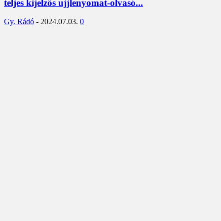
teljes kijelzős ujjlenyomat-olvasó...
Gy. Rádó
-
2024.07.03.
0