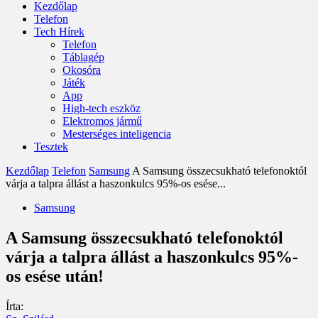
Kezdőlap
Telefon
Tech Hírek
Telefon
Táblagép
Okosóra
Játék
App
High-tech eszköz
Elektromos jármű
Mesterséges inteligencia
Tesztek
Kezdőlap
Telefon
Samsung
A Samsung összecsukható telefonoktól
várja a talpra állást a haszonkulcs 95%-os esése...
Samsung
A Samsung összecsukható telefonoktól
várja a talpra állást a haszonkulcs 95%-
os esése után!
Írta: