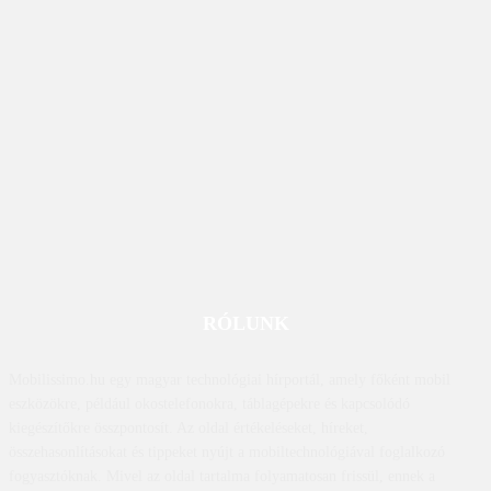
RÓLUNK
Mobilissimo.hu egy magyar technológiai hírportál, amely főként mobil
eszközökre, például okostelefonokra, táblagépekre és kapcsolódó
kiegészítőkre összpontosít. Az oldal értékeléseket, híreket,
összehasonlításokat és tippeket nyújt a mobiltechnológiával foglalkozó
fogyasztóknak. Mivel az oldal tartalma folyamatosan frissül, ennek a