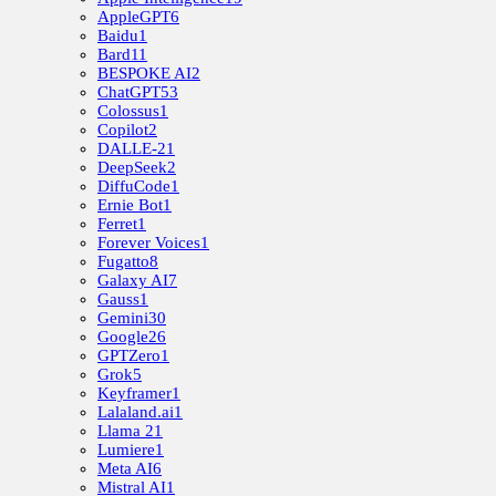
AppleGPT
6
Baidu
1
Bard
11
BESPOKE AI
2
ChatGPT
53
Colossus
1
Copilot
2
DALLE-2
1
DeepSeek
2
DiffuCode
1
Ernie Bot
1
Ferret
1
Forever Voices
1
Fugatto
8
Galaxy AI
7
Gauss
1
Gemini
30
Google
26
GPTZero
1
Grok
5
Keyframer
1
Lalaland.ai
1
Llama 2
1
Lumiere
1
Meta AI
6
Mistral AI
1