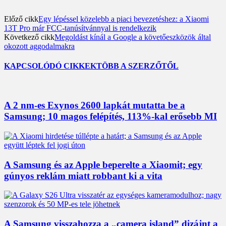
Előző cikk
Egy lépéssel közelebb a piaci bevezetéshez: a Xiaomi
13T Pro már FCC-tanúsítvánnyal is rendelkezik
Következő cikk
Megoldást kínál a Google a követőeszközök által
okozott aggodalmakra
KAPCSOLÓDÓ CIKKEK
TÖBB A SZERZŐTŐL
A 2 nm-es Exynos 2600 lapkát mutatta be a
Samsung; 10 magos felépítés, 113%-kal erősebb MI
A Samsung és az Apple beperelte a Xiaomit; egy
gúnyos reklám miatt robbant ki a vita
A Samsung visszahozza a „camera island” dizájnt a