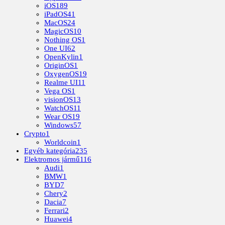
iOS
189
iPadOS
41
MacOS
24
MagicOS
10
Nothing OS
1
One UI
62
OpenKylin
1
OriginOS
1
OxygenOS
19
Realme UI
11
Vega OS
1
visionOS
13
WatchOS
11
Wear OS
19
Windows
57
Crypto
1
Worldcoin
1
Egyéb kategória
235
Elektromos jármű
116
Audi
1
BMW
1
BYD
7
Chery
2
Dacia
7
Ferrari
2
Huawei
4