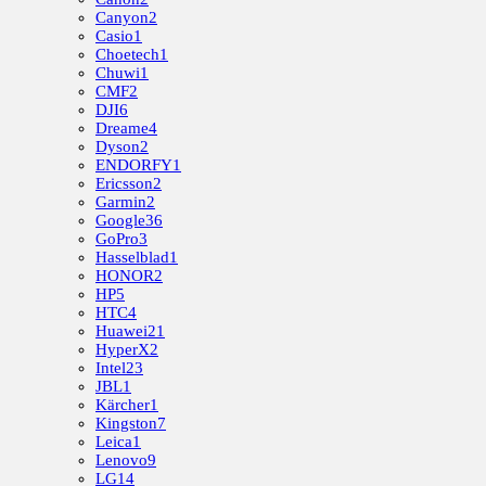
Canyon
2
Casio
1
Choetech
1
Chuwi
1
CMF
2
DJI
6
Dreame
4
Dyson
2
ENDORFY
1
Ericsson
2
Garmin
2
Google
36
GoPro
3
Hasselblad
1
HONOR
2
HP
5
HTC
4
Huawei
21
HyperX
2
Intel
23
JBL
1
Kärcher
1
Kingston
7
Leica
1
Lenovo
9
LG
14