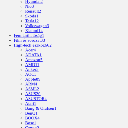
Hyundai
2
Nio
3
Renault
2
Skoda
1
Tesla
12
Volkswagen
3
Xiaomi
14
Fenntarthatóság
1
Film és sorozat
33
High-tech eszköz
662
Acer
4
ADATA
1
Amazon
5
AMD
11
Anker
3
AOC
3
Apple
89
ARM
4
ASML
2
ASUS
20
ASUSTOR
4
Atari
1
Bang & Olufsen
1
BenQ
1
BOOX
4
Bose
1
Canon
2