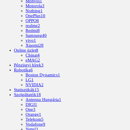
Mobvoi
1
Motorola
3
Nothing
1
OnePlus
10
OPPO
8
realme
2
Redmi
8
Samsung
40
vivo
1
Xiaomi
28
Online üzlet
8
Chinai
4
eMAG
2
Pénzügyi hírek
3
Robotika
6
Boston Dynamics
1
LG
1
NVIDIA
2
Statisztikák
15
Szolgáltatók
18
Antenna Hungária
1
DIGI
1
One
3
Orange
1
Telekom
5
Vodafone
9
Yettel
3