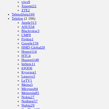
vivo
9
Xiaomi
22
ZTE
2
Tehnológia
169
Telefon
(2 106)
Apple
313
ASUS
34
Blackview
3
CMF
8
Fujitsu
1
Google
159
HMD Global
20
Honor
114
HTC
4
Huawei
148
Infinix
11
iQOO
6
Kyocera
1
Lenovo
3
LeTV
1
Meizu
5
Microsoft
4
Motorola
85
Nokia
27
Nothing
57
Nubia
29