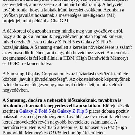
szenvedett el, ami összesen 3,4 milliárd dollárra rúg. A helyzetet
tovább rontja, hogy a lapkák iránti kereslet csökkent. Azonban a
jövőben javulást hozhatnak a mesterséges intelligencia (MI)
projektjei, mint például a ChatGPT.
A dél-koreai cég azonban még mindig meg van győződve arról,
hogy a dolgok a harmadik negyedévben jobban fognak kinézni,
mivel érezhető lesz a Galaxy Z Fold 5 és Galaxy Z Flip 5
hozzájárulása. A Samsung emellett a kereslet növekedésére is számít
az év második felében, ami nagyobb bevételhez vezet. A memória-
szegmensnek is fel kell állnia, a HBM (High Bandwidth Memory)
és DDR5-re koncentrálva.
A Samsung Display Corporation és az háztartási eszközök területe
közben „javult a jövedelmezőség”. Az okostelefonok képernyőinek
üzlete hozzávetőlegesen ugyanannyit értékesített, mint az előző
negyedévben.
A Samsung, dacára a nehezebb időszakoknak, továbbra is
bizakodó a harmadik negyedévvel kapcsolatban.
Előrejelzéseik
szerint a
Galaxy Z Fold 5
és
Galaxy Z Flip 5
piacra dobása pozitív
hatással lesz a cég eredményeire. Továbbá, az év második felében a
keresletnövekedés révén nagyobb bevételekre számítanak. A
memória területen is várható a felépülés, különösen a
HBM
(High
Bandwidth Memory) és
DDR5
technológiák területén.