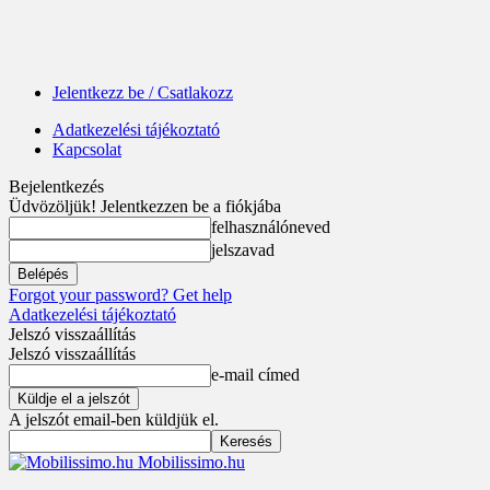
Jelentkezz be / Csatlakozz
Adatkezelési tájékoztató
Kapcsolat
Bejelentkezés
Üdvözöljük! Jelentkezzen be a fiókjába
felhasználóneved
jelszavad
Forgot your password? Get help
Adatkezelési tájékoztató
Jelszó visszaállítás
Jelszó visszaállítás
e-mail címed
A jelszót email-ben küldjük el.
Mobilissimo.hu