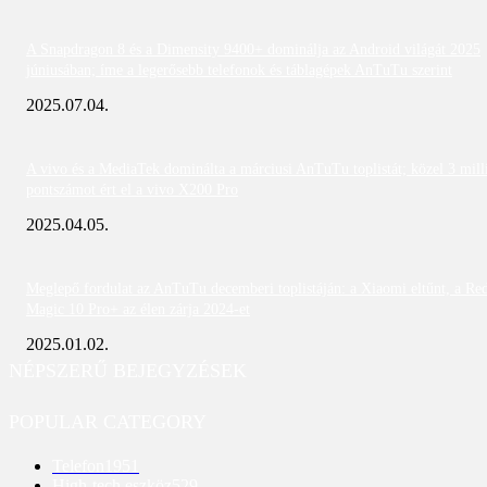
A Snapdragon 8 és a Dimensity 9400+ dominálja az Android világát 2025
júniusában; íme a legerősebb telefonok és táblagépek AnTuTu szerint
2025.07.04.
A vivo és a MediaTek dominálta a márciusi AnTuTu toplistát; közel 3 mill
pontszámot ért el a vivo X200 Pro
2025.04.05.
Meglepő fordulat az AnTuTu decemberi toplistáján: a Xiaomi eltűnt, a Re
Magic 10 Pro+ az élen zárja 2024-et
2025.01.02.
NÉPSZERŰ BEJEGYZÉSEK
POPULAR CATEGORY
Telefon
1951
High-tech eszköz
529