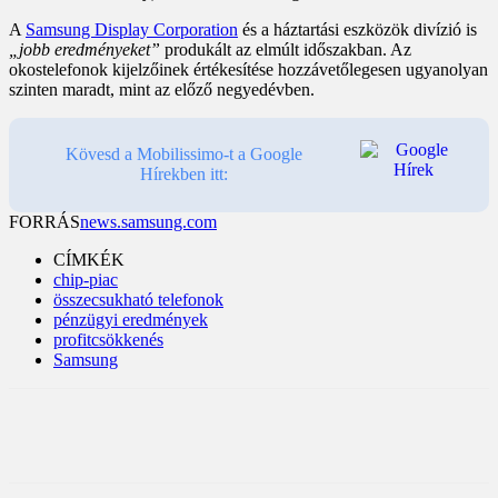
A
Samsung Display Corporation
és a háztartási eszközök divízió is
„jobb eredményeket”
produkált az elmúlt időszakban. Az
okostelefonok kijelzőinek értékesítése hozzávetőlegesen ugyanolyan
szinten maradt, mint az előző negyedévben.
Kövesd a Mobilissimo-t a Google
Hírekben itt:
FORRÁS
news.samsung.com
CÍMKÉK
chip-piac
összecsukható telefonok
pénzügyi eredmények
profitcsökkenés
Samsung