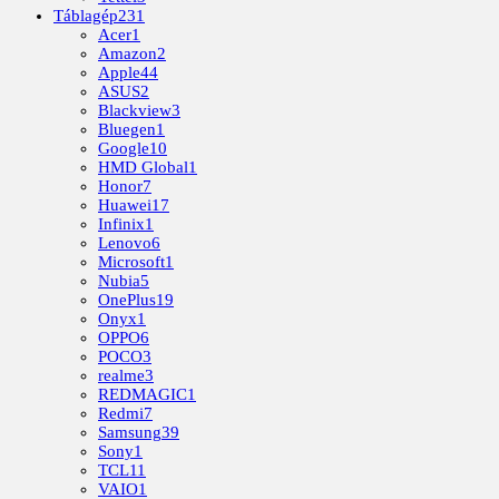
Táblagép
231
Acer
1
Amazon
2
Apple
44
ASUS
2
Blackview
3
Bluegen
1
Google
10
HMD Global
1
Honor
7
Huawei
17
Infinix
1
Lenovo
6
Microsoft
1
Nubia
5
OnePlus
19
Onyx
1
OPPO
6
POCO
3
realme
3
REDMAGIC
1
Redmi
7
Samsung
39
Sony
1
TCL
11
VAIO
1