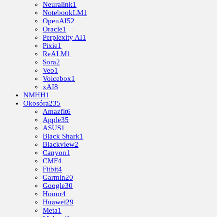
Neuralink
1
NotebookLM
1
OpenAI
52
Oracle
1
Perplexity AI
1
Pixie
1
ReALM
1
Sora
2
Veo
1
Voicebox
1
xAI
8
NMHH
1
Okosóra
235
Amazfit
6
Apple
35
ASUS
1
Black Shark
1
Blackview
2
Canyon
1
CMF
4
Fitbit
4
Garmin
20
Google
30
Honor
4
Huawei
29
Meta
1