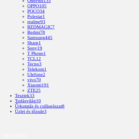
OnePlus
135
OPPO
105
POCO
34
Polestar
1
realme
93
REDMAGIC
7
Redmi
78
Samsung
445
Sharp
1
Sony
19
T Phone
1
TCL
12
Tecno
3
Telekom
1
Ulefone
2
vivo
70
Xiaomi
191
ZTE
25
Tesztek
33
Tudásvilág
10
Űrkutatás és csillagászat
8
Üzlet és tőzsde
3
TESZTEK