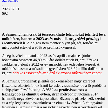
Sz. Szilárd
-
2023.07.31.
692
A Samsung nem csak új összecsukható telefonokat jelentett be a
múlt héten, hanem a 2023-as év második negyedévi pénzügyi
eredményeit is.
A dolgok nem mentek olyan jól, sőt, történelmi
mélypontot értek el a 95%-os profitcsökkenéssel.
A cég bevételi mutatói a 2023-as év április, május és június
hónapjaira összesen 46,89 milliárd dollárt tettek ki, ami 22%-os
csökkenést jelent a 2022-es év második negyedévéhez képest. A
működési haszon a második negyedévben 523,52 millió dollárt tett
ki, ami
95%-os csökkenés az előző év azonos időszakához képest
.
A Samsung profitjának jelentős csökkenésében nagy szerepet
játszott az okostelefonok iránti kereslet visszaesése, de a fő probléma
a chip-piac túlzsúfoltsága.
A 95%-os profitvisszaesés a
legnagyobb az elmúlt 8 évben
, ilyen mélypontot utoljára 2014
harmadik negyedévében tapasztaltak. Bizonyos piacelemzők szerint
ez a cég legkisebb haszonkulcsa az elmúlt 14 évben. A chipgyártás
területén a Samsung már a második negyedévben is veszteségeket