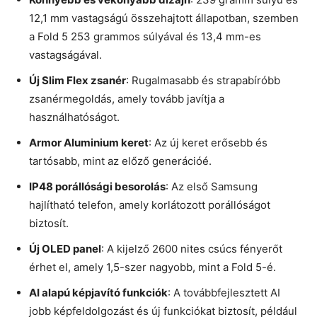
12,1 mm vastagságú összehajtott állapotban, szemben
a Fold 5 253 grammos súlyával és 13,4 mm-es
vastagságával.
Új Slim Flex zsanér
: Rugalmasabb és strapabíróbb
zsanérmegoldás, amely tovább javítja a
használhatóságot.
Armor Aluminium keret
: Az új keret erősebb és
tartósabb, mint az előző generációé.
IP48 porállósági besorolás
: Az első Samsung
hajlítható telefon, amely korlátozott porállóságot
biztosít.
Új OLED panel
: A kijelző 2600 nites csúcs fényerőt
érhet el, amely 1,5-szer nagyobb, mint a Fold 5-é.
AI alapú képjavító funkciók
: A továbbfejlesztett AI
jobb képfeldolgozást és új funkciókat biztosít, például