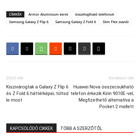
CÍMKÉK
Armor Aluminium keret
összehajtható telefonok
Samsung Galaxy Z Flip 6
Samsung Galaxy Z Fold 6
Slim Flex zsanér
Előző cikk
Következő cikk
Kiszivárogtak a Galaxy Z Flip 6
Huawei Nova összecsukható
és Z Fold 6 háttérképei; töltsd
telefon érkezik Kirin 9010E-vel;
le most
Megfizethető alternatíva a
Pocket 2 mellett
KAPCSOLÓDÓ CIKKEK
TÖBB A SZERZŐTŐL