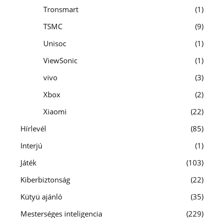
Tronsmart
1
TSMC
9
Unisoc
1
ViewSonic
1
vivo
3
Xbox
2
Xiaomi
22
Hírlevél
85
Interjú
1
Játék
103
Kiberbiztonság
22
Kütyü ajánló
35
Mesterséges inteligencia
229