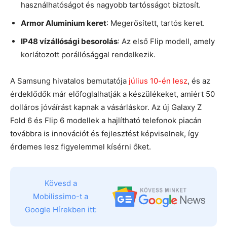
használhatóságot és nagyobb tartósságot biztosít.
Armor Aluminium keret
: Megerősített, tartós keret.
IP48 vízállósági besorolás
: Az első Flip modell, amely
korlátozott porállósággal rendelkezik.
A Samsung hivatalos bemutatója
július 10-én lesz
, és az
érdeklődők már előfoglalhatják a készülékeket, amiért 50
dolláros jóváírást kapnak a vásárláskor. Az új Galaxy Z
Fold 6 és Flip 6 modellek a hajlítható telefonok piacán
továbbra is innovációt és fejlesztést képviselnek, így
érdemes lesz figyelemmel kísérni őket.
Kövesd a
Mobilissimo-t a
Google Hírekben itt: