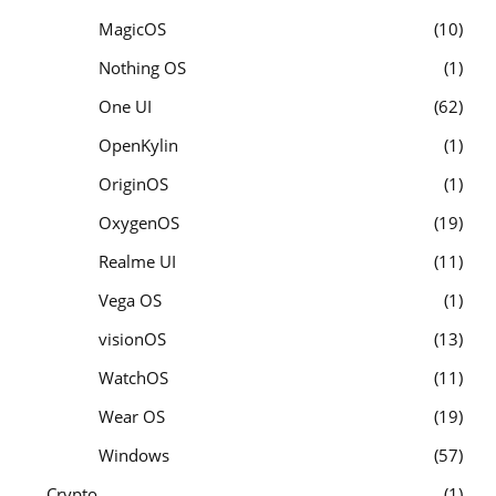
MagicOS
10
Nothing OS
1
One UI
62
OpenKylin
1
OriginOS
1
OxygenOS
19
Realme UI
11
Vega OS
1
visionOS
13
WatchOS
11
Wear OS
19
Windows
57
Crypto
1