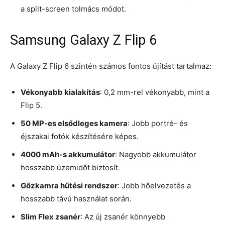
a split-screen tolmács módot.
Samsung Galaxy Z Flip 6
A Galaxy Z Flip 6 szintén számos fontos újítást tartalmaz:
Vékonyabb kialakítás
: 0,2 mm-rel vékonyabb, mint a
Flip 5.
50 MP-es elsődleges kamera
: Jobb portré- és
éjszakai fotók készítésére képes.
4000 mAh-s akkumulátor
: Nagyobb akkumulátor
hosszabb üzemidőt biztosít.
Gőzkamra hűtési rendszer
: Jobb hőelvezetés a
hosszabb távú használat során.
Slim Flex zsanér
: Az új zsanér könnyebb