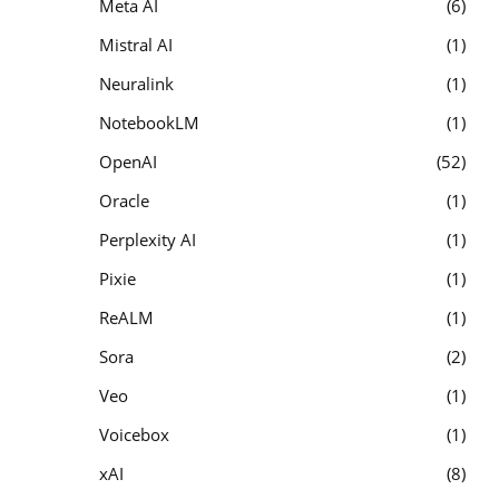
Meta AI
6
Mistral AI
1
Neuralink
1
NotebookLM
1
OpenAI
52
Oracle
1
Perplexity AI
1
Pixie
1
ReALM
1
Sora
2
Veo
1
Voicebox
1
xAI
8