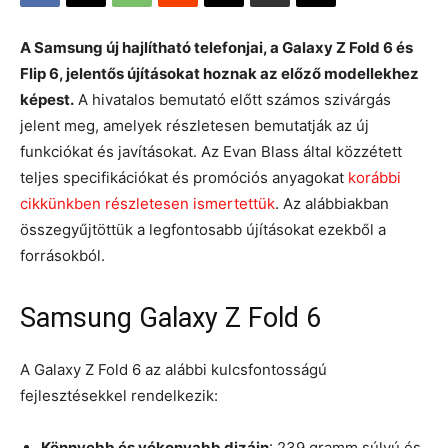
A Samsung új hajlítható telefonjai, a Galaxy Z Fold 6 és
Flip 6, jelentős újításokat hoznak az előző modellekhez
képest.
A hivatalos bemutató előtt számos szivárgás
jelent meg, amelyek részletesen bemutatják az új
funkciókat és javításokat. Az Evan Blass által közzétett
teljes specifikációkat és promóciós anyagokat
korábbi
cikkünkben részletesen ismertettük
. Az alábbiakban
összegyűjtöttük a legfontosabb újításokat ezekből a
forrásokból.
Samsung Galaxy Z Fold 6
A Galaxy Z Fold 6 az alábbi kulcsfontosságú
fejlesztésekkel rendelkezik:
Könnyebb és vékonyabb dizájn
: 239 gramm súlyú és