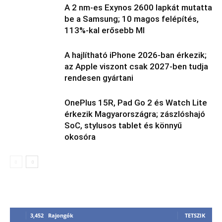
A 2 nm-es Exynos 2600 lapkát mutatta
be a Samsung; 10 magos felépítés,
113%-kal erősebb MI
A hajlítható iPhone 2026-ban érkezik;
az Apple viszont csak 2027-ben tudja
rendesen gyártani
OnePlus 15R, Pad Go 2 és Watch Lite
érkezik Magyarországra; zászlóshajó
SoC, stylusos tablet és könnyű
okosóra
3,452
Rajongók
TETSZIK