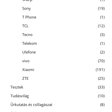
Sony
19
T Phone
1
TCL
12
Tecno
3
Telekom
1
Ulefone
2
vivo
70
Xiaomi
191
ZTE
25
Tesztek
33
Tudásvilág
10
Űrkutatás és csillagászat
8