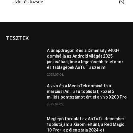
Üzlet és tőzsde
3
TESZTEK
A Snapdragon 8 és a Dimensity 9400+
dominálja az Android világát 2025
júniusában; íme a legerősebb telefonok
és táblagépek AnTuTu szerint
2025.07.04.
A vivo és a MediaTek dominálta a
márciusi AnTuTu toplistát; közel 3
milliós pontszámot ért el a vivo X200 Pro
2025.04.05.
Meglepő fordulat az AnTuTu decemberi
toplistáján: a Xiaomi eltűnt, a Red Magic
10 Pro+ az élen zárja 2024-et