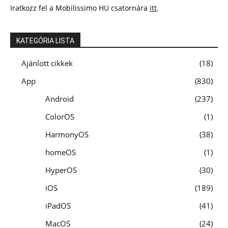
Iratkozz fel a Mobilissimo HU csatornára
itt
.
KATEGÓRIA LISTA
Ajánlott cikkek
18
App
830
Android
237
ColorOS
1
HarmonyOS
38
homeOS
1
HyperOS
30
iOS
189
iPadOS
41
MacOS
24