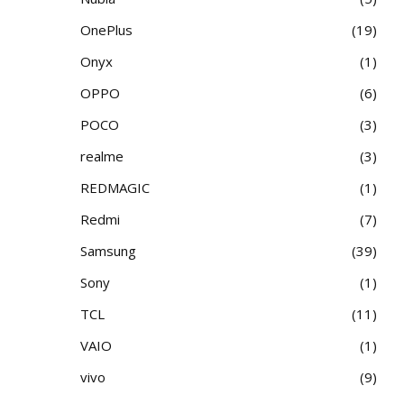
OnePlus
19
Onyx
1
OPPO
6
POCO
3
realme
3
REDMAGIC
1
Redmi
7
Samsung
39
Sony
1
TCL
11
VAIO
1
vivo
9