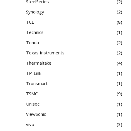
SteelSeries
2
Synology
2
TCL
8
Technics
1
Tenda
2
Texas Instruments
2
Thermaltake
4
TP-Link
1
Tronsmart
1
TSMC
9
Unisoc
1
ViewSonic
1
vivo
3