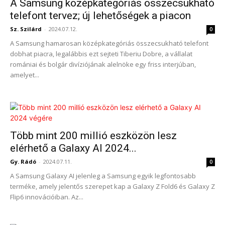
A Samsung középkategóriás összecsukható
telefont tervez; új lehetőségek a piacon
Sz. Szilárd
-
2024.07.12.
0
A Samsung hamarosan középkategóriás összecsukható telefont
dobhat piacra, legalábbis ezt sejteti Tiberiu Dobre, a vállalat
romániai és bolgár divíziójának alelnöke egy friss interjúban,
amelyet...
Több mint 200 millió eszközön lesz
elérhető a Galaxy AI 2024...
Gy. Rádó
-
2024.07.11.
0
A Samsung Galaxy AI jelenleg a Samsung egyik legfontosabb
terméke, amely jelentős szerepet kap a Galaxy Z Fold6 és Galaxy Z
Flip6 innovációiban. Az...