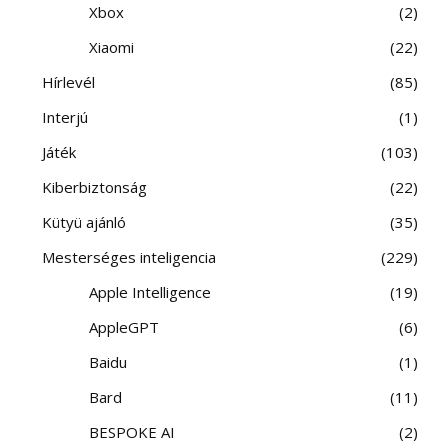
Xbox
2
Xiaomi
22
Hírlevél
85
Interjú
1
Játék
103
Kiberbiztonság
22
Kütyü ajánló
35
Mesterséges inteligencia
229
Apple Intelligence
19
AppleGPT
6
Baidu
1
Bard
11
BESPOKE AI
2