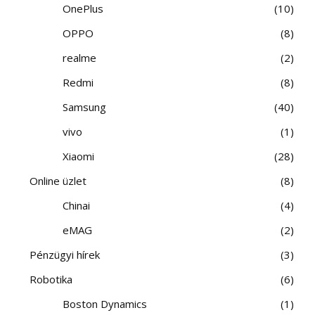
OnePlus
10
OPPO
8
realme
2
Redmi
8
Samsung
40
vivo
1
Xiaomi
28
Online üzlet
8
Chinai
4
eMAG
2
Pénzügyi hírek
3
Robotika
6
Boston Dynamics
1