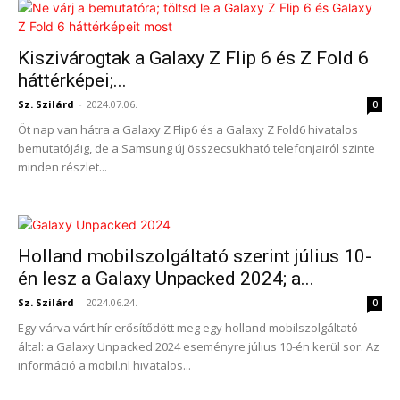
Kiszivárogtak a Galaxy Z Flip 6 és Z Fold 6
háttérképei;...
Sz. Szilárd
-
2024.07.06.
0
Öt nap van hátra a Galaxy Z Flip6 és a Galaxy Z Fold6 hivatalos
bemutatójáig, de a Samsung új összecsukható telefonjairól szinte
minden részlet...
Holland mobilszolgáltató szerint július 10-
én lesz a Galaxy Unpacked 2024; a...
Sz. Szilárd
-
2024.06.24.
0
Egy várva várt hír erősítődött meg egy holland mobilszolgáltató
által: a Galaxy Unpacked 2024 eseményre július 10-én kerül sor. Az
információ a mobil.nl hivatalos...