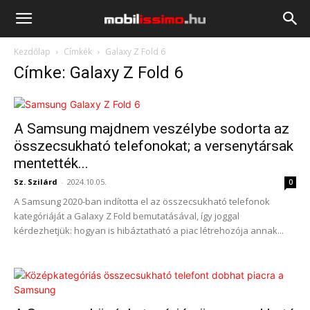
Mobilissimo.hu
Kezdőlap
Címkék
Galaxy Z Fold 6
Címke: Galaxy Z Fold 6
A Samsung majdnem veszélybe sodorta az
összecsukható telefonokat; a versenytársak
mentették...
Sz. Szilárd
-
2024.10.05.
0
A Samsung 2020-ban indította el az összecsukható telefonok
kategóriáját a Galaxy Z Fold bemutatásával, így joggal
kérdezhetjük: hogyan is hibáztatható a piac létrehozója annak...