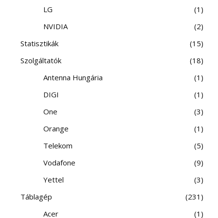
LG
1
NVIDIA
2
Statisztikák
15
Szolgáltatók
18
Antenna Hungária
1
DIGI
1
One
3
Orange
1
Telekom
5
Vodafone
9
Yettel
3
Táblagép
231
Acer
1