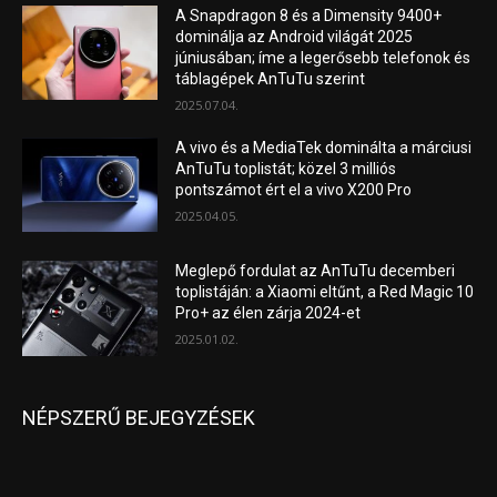
A Snapdragon 8 és a Dimensity 9400+
dominálja az Android világát 2025
júniusában; íme a legerősebb telefonok és
táblagépek AnTuTu szerint
2025.07.04.
A vivo és a MediaTek dominálta a márciusi
AnTuTu toplistát; közel 3 milliós
pontszámot ért el a vivo X200 Pro
2025.04.05.
Meglepő fordulat az AnTuTu decemberi
toplistáján: a Xiaomi eltűnt, a Red Magic 10
Pro+ az élen zárja 2024-et
2025.01.02.
NÉPSZERŰ BEJEGYZÉSEK