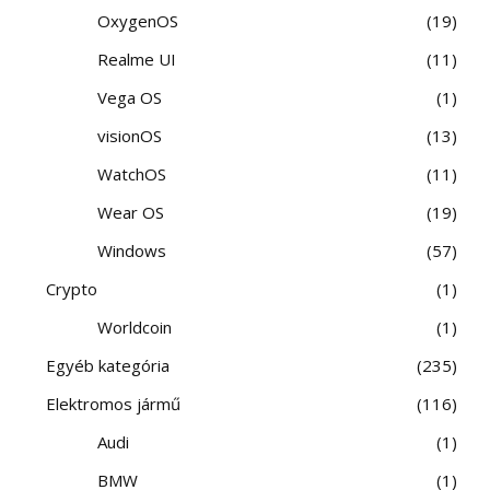
OxygenOS
19
Realme UI
11
Vega OS
1
visionOS
13
WatchOS
11
Wear OS
19
Windows
57
Crypto
1
Worldcoin
1
Egyéb kategória
235
Elektromos jármű
116
Audi
1
BMW
1