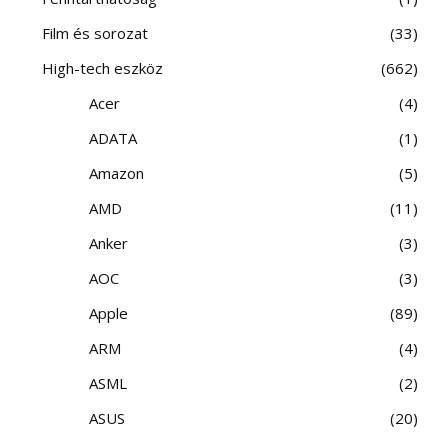
Film és sorozat
33
High-tech eszköz
662
Acer
4
ADATA
1
Amazon
5
AMD
11
Anker
3
AOC
3
Apple
89
ARM
4
ASML
2
ASUS
20