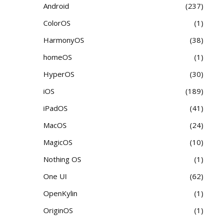
Android
237
ColorOS
1
HarmonyOS
38
homeOS
1
HyperOS
30
iOS
189
iPadOS
41
MacOS
24
MagicOS
10
Nothing OS
1
One UI
62
OpenKylin
1
OriginOS
1