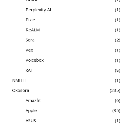
Perplexity AI
1
Pixie
1
ReALM
1
Sora
2
Veo
1
Voicebox
1
xAI
8
NMHH
1
Okosóra
235
Amazfit
6
Apple
35
ASUS
1