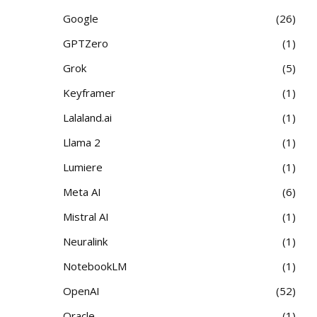
Google
26
GPTZero
1
Grok
5
Keyframer
1
Lalaland.ai
1
Llama 2
1
Lumiere
1
Meta AI
6
Mistral AI
1
Neuralink
1
NotebookLM
1
OpenAI
52
Oracle
1