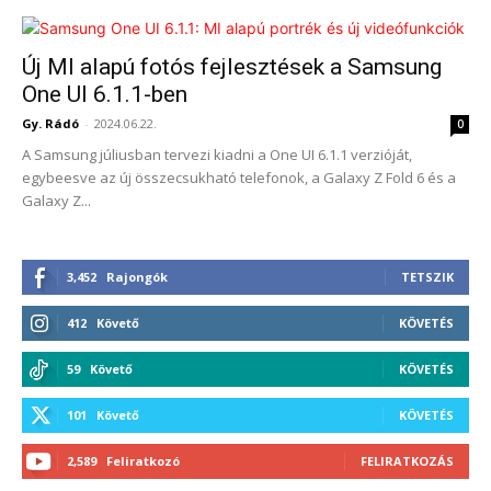
Új MI alapú fotós fejlesztések a Samsung
One UI 6.1.1-ben
Gy. Rádó
-
2024.06.22.
0
A Samsung júliusban tervezi kiadni a One UI 6.1.1 verzióját,
egybeesve az új összecsukható telefonok, a Galaxy Z Fold 6 és a
Galaxy Z...
3,452
Rajongók
TETSZIK
412
Követő
KÖVETÉS
59
Követő
KÖVETÉS
101
Követő
KÖVETÉS
2,589
Feliratkozó
FELIRATKOZÁS