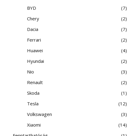
BYD
7
Chery
2
Dacia
7
Ferrari
2
Huawei
4
Hyundai
2
Nio
3
Renault
2
Skoda
1
Tesla
12
Volkswagen
3
Xiaomi
14
Fenntarthatóság
1