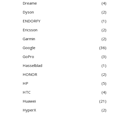
Dreame
4
Dyson
2
ENDORFY
1
Ericsson
2
Garmin
2
Google
36
GoPro
3
Hasselblad
1
HONOR
2
HP
5
HTC
4
Huawei
21
HyperX
2