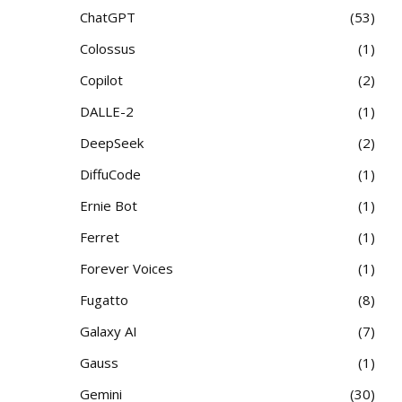
ChatGPT
53
Colossus
1
Copilot
2
DALLE-2
1
DeepSeek
2
DiffuCode
1
Ernie Bot
1
Ferret
1
Forever Voices
1
Fugatto
8
Galaxy AI
7
Gauss
1
Gemini
30