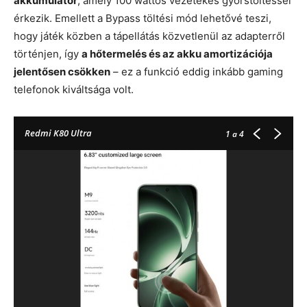
akkumulátor
, amely 100 wattos vezetékes gyorstöltéssel
érkezik. Emellett a Bypass töltési mód lehetővé teszi,
hogy játék közben a tápellátás közvetlenül az adapterről
történjen, így
a hőtermelés és az akku amortizációja
jelentősen csökken
– ez a funkció eddig inkább gaming
telefonok kiváltsága volt.
Redmi K80 Ultra
1
a 4