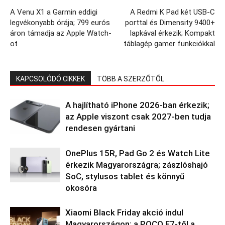
A Venu X1 a Garmin eddigi
A Redmi K Pad két USB-C
legvékonyabb órája; 799 eurós
porttal és Dimensity 9400+
áron támadja az Apple Watch-
lapkával érkezik; Kompakt
ot
táblagép gamer funkciókkal
KAPCSOLÓDÓ CIKKEK
TÖBB A SZERZŐTŐL
A hajlítható iPhone 2026-ban érkezik;
az Apple viszont csak 2027-ben tudja
rendesen gyártani
OnePlus 15R, Pad Go 2 és Watch Lite
érkezik Magyarországra; zászlóshajó
SoC, stylusos tablet és könnyű
okosóra
Xiaomi Black Friday akció indul
Magyarországon; a POCO F7-től a