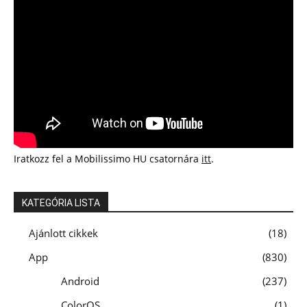
Iratkozz fel a Mobilissimo HU csatornára
itt
.
KATEGÓRIA LISTA
Ajánlott cikkek
18
App
830
Android
237
ColorOS
1