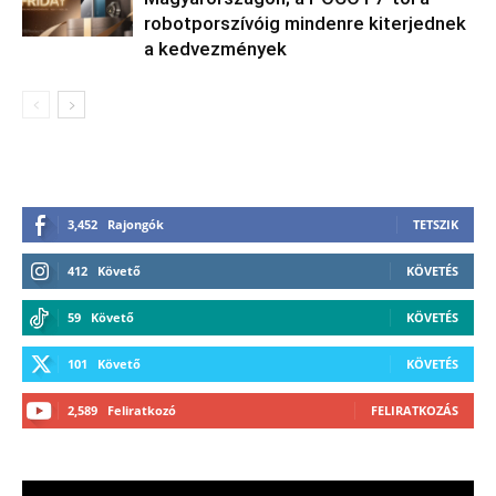
robotporszívóig mindenre kiterjednek
a kedvezmények
3,452
Rajongók
TETSZIK
412
Követő
KÖVETÉS
59
Követő
KÖVETÉS
101
Követő
KÖVETÉS
2,589
Feliratkozó
FELIRATKOZÁS