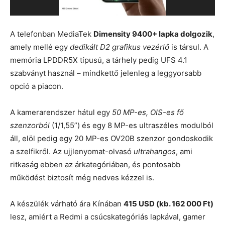
A telefonban MediaTek
Dimensity 9400+ lapka dolgozik
,
amely mellé egy
dedikált D2 grafikus vezérlő
is társul. A
memória LPDDR5X típusú, a tárhely pedig UFS 4.1
szabványt használ – mindkettő jelenleg a leggyorsabb
opció a piacon.
A kamerarendszer hátul egy
50 MP-es, OIS-es fő
szenzorból
(1/1,55”) és egy 8 MP-es ultraszéles modulból
áll, elöl pedig egy 20 MP-es OV20B szenzor gondoskodik
a szelfikről. Az ujjlenyomat-olvasó
ultrahangos
, ami
ritkaság ebben az árkategóriában, és pontosabb
működést biztosít még nedves kézzel is.
A készülék várható ára Kínában
415 USD (kb. 162 000 Ft)
lesz, amiért a Redmi a csúcskategóriás lapkával, gamer