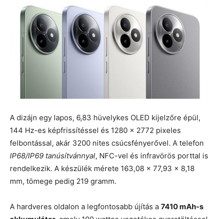
A dizájn egy lapos, 6,83 hüvelykes OLED kijelzőre épül,
144 Hz-es képfrissítéssel és 1280 x 2772 pixeles
felbontással, akár 3200 nites csúcsfényerővel. A telefon
IP68/IP69 tanúsítvánnyal
, NFC-vel és infravörös porttal is
rendelkezik. A készülék mérete 163,08 x 77,93 x 8,18
mm, tömege pedig 219 gramm.
A hardveres oldalon a legfontosabb újítás a
7410 mAh-s