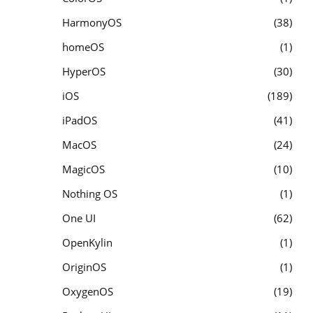
HarmonyOS
38
homeOS
1
HyperOS
30
iOS
189
iPadOS
41
MacOS
24
MagicOS
10
Nothing OS
1
One UI
62
OpenKylin
1
OriginOS
1
OxygenOS
19