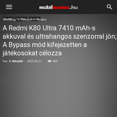
Mobilissimo.hu
Redmi
Telefon
Xiaomi
Kezdőlap
Telefon
Redmi
A Redmi K80 Ultra 7410 mAh-s
akkuval és ultrahangos szenzorral jön;
A Bypass mód kifejezetten a
játékosokat célozza
Írta:
S. Klaudió
-
2025.06.21.
650