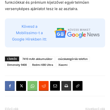
funkciókkal és prémium kijelzővel egyértelműen
versenyképes ajánlatot tesz le az asztalra.
Kövesd a
Mobilissimo-t a
Google Hírekben itt:
CÍMKÉK
7410 mAh akkumulátor
csúcskategóriás telefon
Dimensity 9400
Redmi K80 Ultra
Xiaomi
Előző cikk
Következő cikk