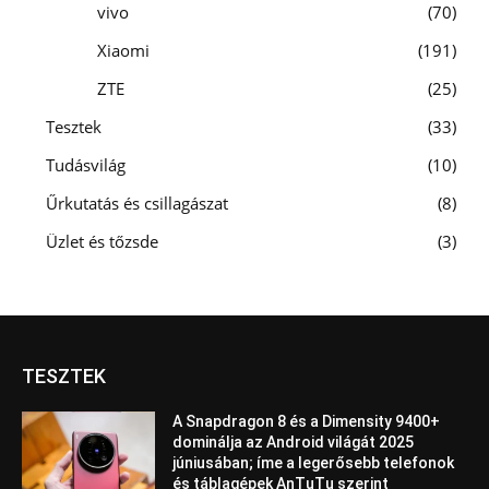
vivo
70
Xiaomi
191
ZTE
25
Tesztek
33
Tudásvilág
10
Űrkutatás és csillagászat
8
Üzlet és tőzsde
3
TESZTEK
A Snapdragon 8 és a Dimensity 9400+
dominálja az Android világát 2025
júniusában; íme a legerősebb telefonok
és táblagépek AnTuTu szerint