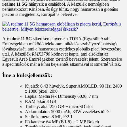
realme 11 5G
hiányzik a családból. A készülék nemrégiben
bemutatkozott Kínában, és úgy tűnik, hogy hamarosan a globális
piacon is megjelenik, Európát is beleértve.
A
realme 11 5G
sikeresen elnyerte a TDRA (Egyesült Arab
Emírségekben működő telekommunikációs szabályozó hatóság)
jóváhagyását, ami a hamarosan esedékes globális piaci bevezetésre
utal. A készülék
RMX3780
kódnevet kapta, ami elsőként az
Egyesült Arab Emírségekben történő bevezetést jelent. Szerencsére
a specifikációk már a kínai bejelentés alkalmával is ismertté váltak.
Íme a kulcsjellemzők:
Kijelző: 6,43 hüvelyk, Super AMOLED, 90 Hz, 2400
x 1080 pixel, 20:0
Lapka: MediaTek Dimensity 6020, 7 nm
RAM: akár 8 GB
Tárhely: akár 256 GB + microSD slot
Akkumulátor: 5000 mAh, 33W vezetékes töltés
Selfie kamera: 8 MP, F/2.1
Fő kamera: 64 MP (F/1.8) + 2 MP Bokeh
Továbbiak: egyszerű hangszóró, jack csatlakozó,