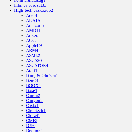
Fenntarthatóság
1
Film és sorozat
33
High-tech eszköz
662
Acer
4
ADATA
1
Amazon
5
AMD
11
Anker
3
AOC
3
Apple
89
ARM
4
ASML
2
ASUS
20
ASUSTOR
4
Atari
1
Bang & Olufsen
1
BenQ
1
BOOX
4
Bose
1
Canon
2
Canyon
2
Casio
1
Choetech
1
Chuwi
1
CMF
2
DJI
6
Dreame
4