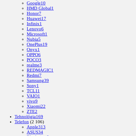
Google
10
HMD Global
1
Honor
7
Huawei
17
Infinix
1
Lenovo
6
Microsoft
1
Nubia
5
OnePlus
19
Onyx
1
OPPO
6
POCO
3
realme
3
REDMAGIC
1
Redmi
7
Samsung
39
Sony
1
TCL
11
VAIO
1
vivo
9
Xiaomi
22
ZTE
2
Tehnológia
169
Telefon
(2 106)
Apple
313
ASUS
34