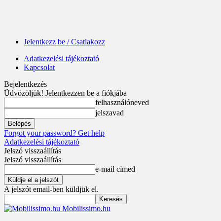
Jelentkezz be / Csatlakozz
Adatkezelési tájékoztató
Kapcsolat
Bejelentkezés
Üdvözöljük! Jelentkezzen be a fiókjába
felhasználóneved
jelszavad
Forgot your password? Get help
Adatkezelési tájékoztató
Jelszó visszaállítás
Jelszó visszaállítás
e-mail címed
A jelszót email-ben küldjük el.
Mobilissimo.hu