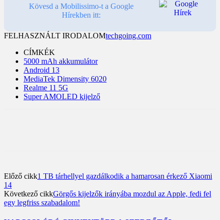
Kövesd a Mobilissimo-t a Google
Hírekben itt:
FELHASZNÁLT IRODALOM
techgoing.com
CÍMKÉK
5000 mAh akkumulátor
Android 13
MediaTek Dimensity 6020
Realme 11 5G
Super AMOLED kijelző
Előző cikk
1 TB tárhellyel gazdálkodik a hamarosan érkező Xiaomi
14
Következő cikk
Görgős kijelzők irányába mozdul az Apple, fedi fel
egy legfriss szabadalom!