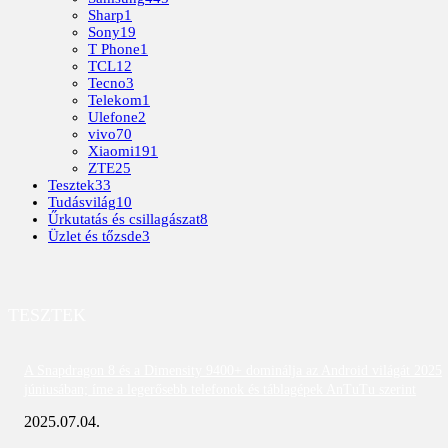
Sharp
1
Sony
19
T Phone
1
TCL
12
Tecno
3
Telekom
1
Ulefone
2
vivo
70
Xiaomi
191
ZTE
25
Tesztek
33
Tudásvilág
10
Űrkutatás és csillagászat
8
Üzlet és tőzsde
3
TESZTEK
A Snapdragon 8 és a Dimensity 9400+ dominálja az Android világát 2025
júniusában; íme a legerősebb telefonok és táblagépek AnTuTu szerint
2025.07.04.