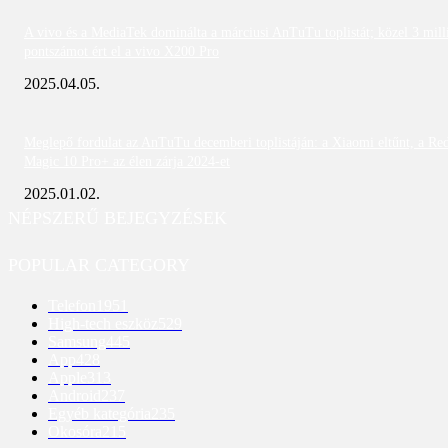
A vivo és a MediaTek dominálta a márciusi AnTuTu toplistát; közel 3 mill
pontszámot ért el a vivo X200 Pro
2025.04.05.
Meglepő fordulat az AnTuTu decemberi toplistáján: a Xiaomi eltűnt, a Re
Magic 10 Pro+ az élen zárja 2024-et
2025.01.02.
NÉPSZERŰ BEJEGYZÉSEK
POPULAR CATEGORY
Telefon
1951
High-tech eszköz
529
Samsung
445
App
428
Apple
313
Android
237
Egyéb kategória
235
Okosóra
215