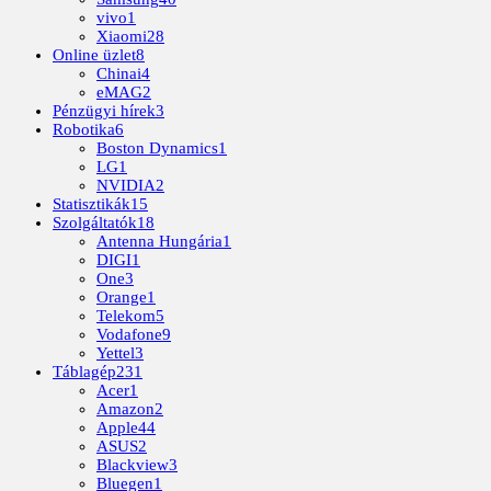
vivo
1
Xiaomi
28
Online üzlet
8
Chinai
4
eMAG
2
Pénzügyi hírek
3
Robotika
6
Boston Dynamics
1
LG
1
NVIDIA
2
Statisztikák
15
Szolgáltatók
18
Antenna Hungária
1
DIGI
1
One
3
Orange
1
Telekom
5
Vodafone
9
Yettel
3
Táblagép
231
Acer
1
Amazon
2
Apple
44
ASUS
2
Blackview
3
Bluegen
1