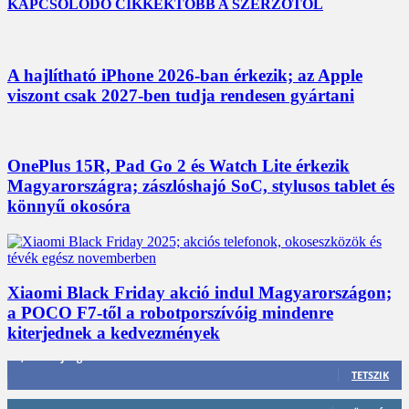
KAPCSOLÓDÓ CIKKEK
TÖBB A SZERZŐTŐL
A hajlítható iPhone 2026-ban érkezik; az Apple
viszont csak 2027-ben tudja rendesen gyártani
OnePlus 15R, Pad Go 2 és Watch Lite érkezik
Magyarországra; zászlóshajó SoC, stylusos tablet és
könnyű okosóra
Xiaomi Black Friday akció indul Magyarországon;
a POCO F7-től a robotporszívóig mindenre
kiterjednek a kedvezmények
3,452
Rajongók
TETSZIK
412
Követő