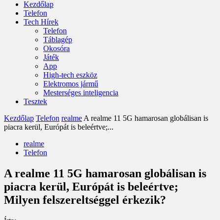
Kezdőlap
Telefon
Tech Hírek
Telefon
Táblagép
Okosóra
Játék
App
High-tech eszköz
Elektromos jármű
Mesterséges inteligencia
Tesztek
Kezdőlap
Telefon
realme
A realme 11 5G hamarosan globálisan is
piacra kerül, Európát is beleértve;...
realme
Telefon
A realme 11 5G hamarosan globálisan is
piacra kerül, Európát is beleértve;
Milyen felszereltséggel érkezik?