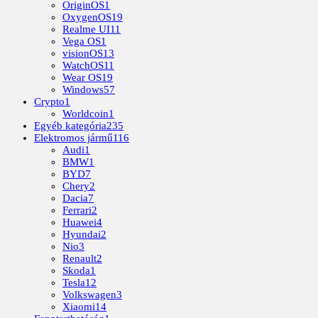
OriginOS
1
OxygenOS
19
Realme UI
11
Vega OS
1
visionOS
13
WatchOS
11
Wear OS
19
Windows
57
Crypto
1
Worldcoin
1
Egyéb kategória
235
Elektromos jármű
116
Audi
1
BMW
1
BYD
7
Chery
2
Dacia
7
Ferrari
2
Huawei
4
Hyundai
2
Nio
3
Renault
2
Skoda
1
Tesla
12
Volkswagen
3
Xiaomi
14