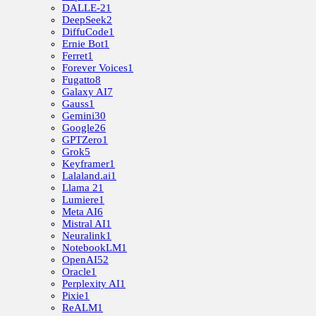
DALLE-2
1
DeepSeek
2
DiffuCode
1
Ernie Bot
1
Ferret
1
Forever Voices
1
Fugatto
8
Galaxy AI
7
Gauss
1
Gemini
30
Google
26
GPTZero
1
Grok
5
Keyframer
1
Lalaland.ai
1
Llama 2
1
Lumiere
1
Meta AI
6
Mistral AI
1
Neuralink
1
NotebookLM
1
OpenAI
52
Oracle
1
Perplexity AI
1
Pixie
1
ReALM
1