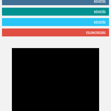
KÖVETÉS
59
Követő
KÖVETÉS
101
Követő
KÖVETÉS
2,589
Feliratkozó
FELIRATKOZÁS