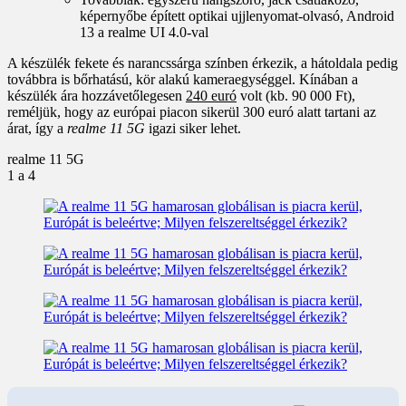
képernyőbe épített optikai ujjlenyomat-olvasó, Android
13 a realme UI 4.0-val
A készülék fekete és narancssárga színben érkezik, a hátoldala pedig
továbbra is bőrhatású, kör alakú kameraegységgel. Kínában a
készülék ára hozzávetőlegesen
240 euró
volt (kb. 90 000 Ft),
reméljük, hogy az európai piacon sikerül 300 euró alatt tartani az
árat, így a
realme 11 5G
igazi siker lehet.
realme 11 5G
1
a 4