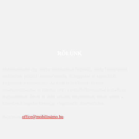
RÓLUNK
Mobilissimo.hu egy magyar technológiai hírportál, amely főként mobil
eszközökre, például okostelefonokra, táblagépekre és kapcsolódó
kiegészítőkre összpontosít. Az oldal értékeléseket, híreket,
összehasonlításokat és tippeket nyújt a mobiltechnológiával foglalkozó
fogyasztóknak. Mivel az oldal tartalma folyamatosan frissül, ennek a
közvetlen látogatása biztosítja a legfrissebb információkat.
Kapcsolat:
office@mobilissimo.hu