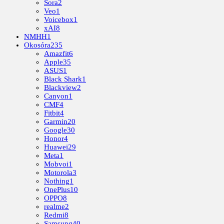
Sora
2
Veo
1
Voicebox
1
xAI
8
NMHH
1
Okosóra
235
Amazfit
6
Apple
35
ASUS
1
Black Shark
1
Blackview
2
Canyon
1
CMF
4
Fitbit
4
Garmin
20
Google
30
Honor
4
Huawei
29
Meta
1
Mobvoi
1
Motorola
3
Nothing
1
OnePlus
10
OPPO
8
realme
2
Redmi
8
Samsung
40