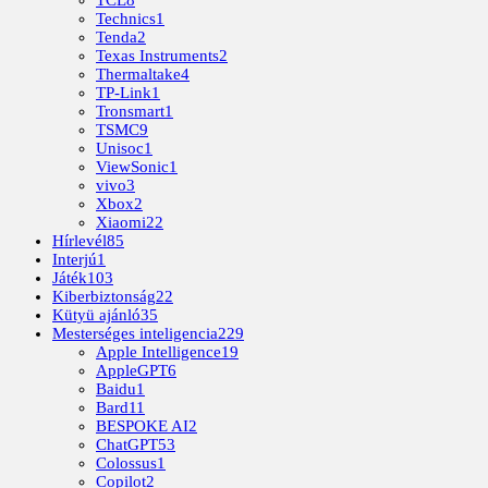
TCL
8
Technics
1
Tenda
2
Texas Instruments
2
Thermaltake
4
TP-Link
1
Tronsmart
1
TSMC
9
Unisoc
1
ViewSonic
1
vivo
3
Xbox
2
Xiaomi
22
Hírlevél
85
Interjú
1
Játék
103
Kiberbiztonság
22
Kütyü ajánló
35
Mesterséges inteligencia
229
Apple Intelligence
19
AppleGPT
6
Baidu
1
Bard
11
BESPOKE AI
2
ChatGPT
53
Colossus
1
Copilot
2