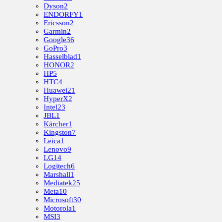
Dyson
2
ENDORFY
1
Ericsson
2
Garmin
2
Google
36
GoPro
3
Hasselblad
1
HONOR
2
HP
5
HTC
4
Huawei
21
HyperX
2
Intel
23
JBL
1
Kärcher
1
Kingston
7
Leica
1
Lenovo
9
LG
14
Logitech
6
Marshall
1
Mediatek
25
Meta
10
Microsoft
30
Motorola
1
MSI
3