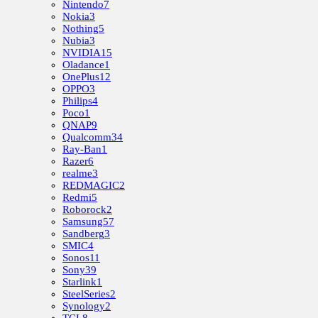
Nintendo
7
Nokia
3
Nothing
5
Nubia
3
NVIDIA
15
Oladance
1
OnePlus
12
OPPO
3
Philips
4
Poco
1
QNAP
9
Qualcomm
34
Ray-Ban
1
Razer
6
realme
3
REDMAGIC
2
Redmi
5
Roborock
2
Samsung
57
Sandberg
3
SMIC
4
Sonos
11
Sony
39
Starlink
1
SteelSeries
2
Synology
2