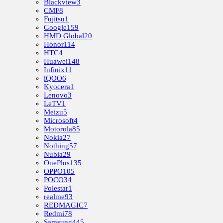
Blackview
3
CMF
8
Fujitsu
1
Google
159
HMD Global
20
Honor
114
HTC
4
Huawei
148
Infinix
11
iQOO
6
Kyocera
1
Lenovo
3
LeTV
1
Meizu
5
Microsoft
4
Motorola
85
Nokia
27
Nothing
57
Nubia
29
OnePlus
135
OPPO
105
POCO
34
Polestar
1
realme
93
REDMAGIC
7
Redmi
78
Samsung
445