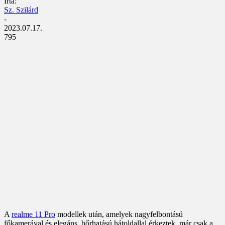
Írta:
Sz. Szilárd
-
2023.07.17.
795
A
realme 11 Pro
modellek után, amelyek nagyfelbontású
főkamerával és elegáns, bőrhatású hátoldallal érkeztek, már csak a