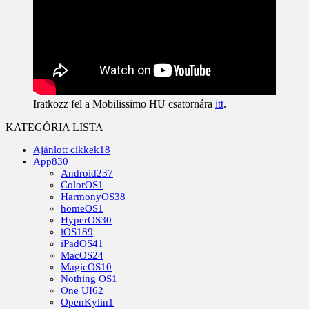
Iratkozz fel a Mobilissimo HU csatornára
itt
.
KATEGÓRIA LISTA
Ajánlott cikkek
18
App
830
Android
237
ColorOS
1
HarmonyOS
38
homeOS
1
HyperOS
30
iOS
189
iPadOS
41
MacOS
24
MagicOS
10
Nothing OS
1
One UI
62
OpenKylin
1