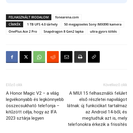
FELHASZNÁLT IRODALOM
fonearena.com
CÍMKÉK
1 TB UFS 4.0 tárhely
50 megapixeles Sony IMX890 kamera
OnePlus Ace 2 Pro
Snapdragon 8 Gen2 lapka
ultra-gyors töltés
Előző cikk
Következő cikk
A Honor Magic V2 – a világ
A MIUI 15 felhasználói felület
legvékonyabb és legkönnyebb
első részletei napvilágot
összecsukható telefonja –
látnak: új funkciókat tartalmaz
kitűzött célja, hogy az IFA
az Android 14-ből, és
2023 sztárja legyen
megtudtuk azt is, mely
telefonokra érkezik a frissítés