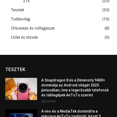
ZTE
25
Tesztek
33
Tudásvilág
10
Űrkutatás és csillagászat
8
Üzlet és tőzsde
3
TESZTEK
A Snapdragon 8 és a Dimensity 9400+
dominálja az Android világát 2025
júniusában; íme a legerősebb telefonok
és táblagépek AnTuTu szerint
2025.07.04.
A vivo és a MediaTek dominálta a
márciusi AnTuTu toplistát; közel 3