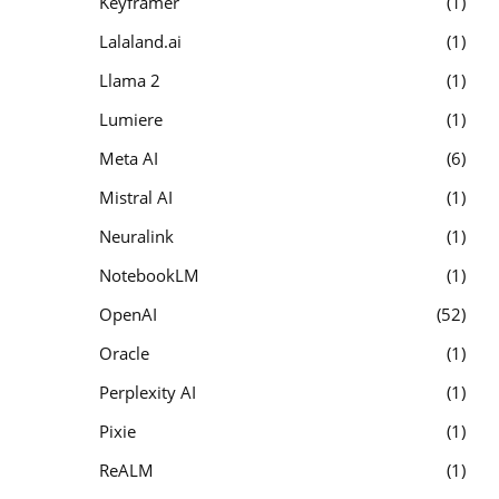
Keyframer
1
Lalaland.ai
1
Llama 2
1
Lumiere
1
Meta AI
6
Mistral AI
1
Neuralink
1
NotebookLM
1
OpenAI
52
Oracle
1
Perplexity AI
1
Pixie
1
ReALM
1