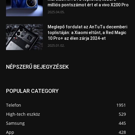
milliós pontszámot ért el a vivo X200 Pro
2025.04.05.
Meglepő fordulat az AnTuTu decemberi
toplistáján: a Xiaomi eltűnt, a Red Magic
10 Pro+ az élen zárja 2024-et
2025.01.02.
NÉPSZERŰ BEJEGYZÉSEK
POPULAR CATEGORY
Telefon
1951
High-tech eszköz
529
Samsung
445
App
428