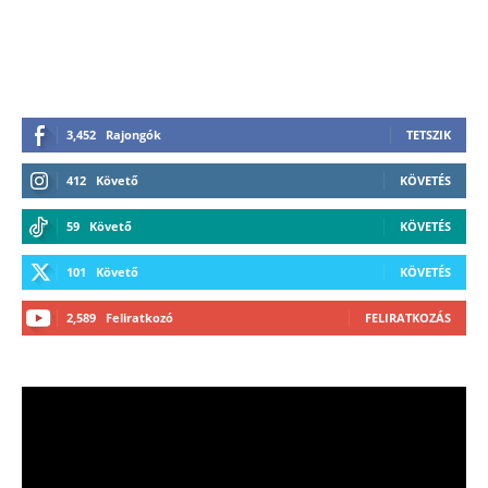
3,452
Rajongók
TETSZIK
412
Követő
KÖVETÉS
59
Követő
KÖVETÉS
101
Követő
KÖVETÉS
2,589
Feliratkozó
FELIRATKOZÁS