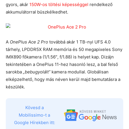
gyors, akár
150W-os töltési képességgel
rendelkező
akkumulátorral büszkélkedhet.
A
OnePlus Ace 2 Pro
továbbá akár 1 TB-nyi UFS 4.0
tárhely, LPDDR5X RAM memória és 50 megapixeles Sony
IMX890 főkamera (1/1.56″, f/1.88) is helyet kap. Dizájn
tekintetében a OnePlus 11-hez hasonló lesz, a bal felső
sarokba
„bebugyolált”
kamera modullal. Globálisan
elképzelhető, hogy más néven kerül majd bemutatásra a
készülék.
Kövesd a
Mobilissimo-t a
Google Hírekben itt: