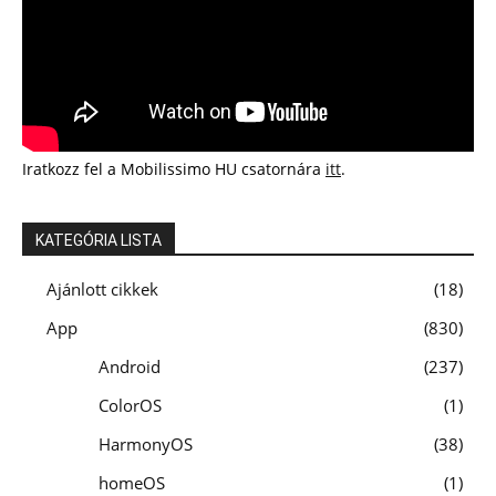
Iratkozz fel a Mobilissimo HU csatornára
itt
.
KATEGÓRIA LISTA
Ajánlott cikkek
18
App
830
Android
237
ColorOS
1
HarmonyOS
38
homeOS
1