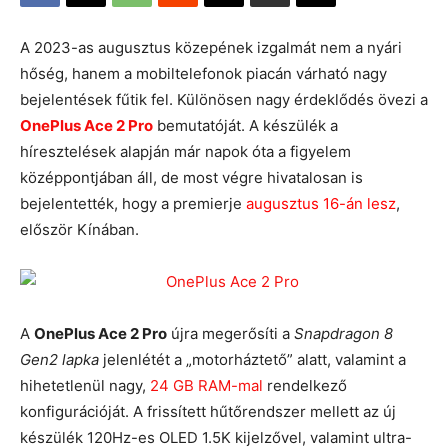
A 2023-as augusztus közepének izgalmát nem a nyári
hőség, hanem a mobiltelefonok piacán várható nagy
bejelentések fűtik fel. Különösen nagy érdeklődés övezi a
OnePlus Ace 2 Pro
bemutatóját. A készülék a
híresztelések alapján már napok óta a figyelem
középpontjában áll, de most végre hivatalosan is
bejelentették, hogy a premierje
augusztus 16-án lesz
,
először Kínában.
A
OnePlus Ace 2 Pro
újra megerősíti a
Snapdragon 8
Gen2 lapka
jelenlétét a „motorháztető” alatt, valamint a
hihetetlenül nagy,
24 GB RAM-mal
rendelkező
konfigurációját. A frissített hűtőrendszer mellett az új
készülék 120Hz-es OLED 1.5K kijelzővel, valamint ultra-