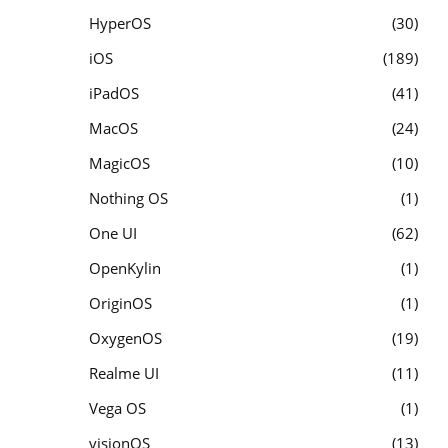
HyperOS
30
iOS
189
iPadOS
41
MacOS
24
MagicOS
10
Nothing OS
1
One UI
62
OpenKylin
1
OriginOS
1
OxygenOS
19
Realme UI
11
Vega OS
1
visionOS
13