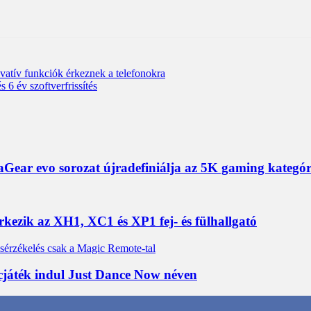
novatív funkciók érkeznek a telefonokra
6 év szoftverfrissítés
ear evo sorozat újradefiniálja az 5K gaming kategór
érkezik az XH1, XC1 és XP1 fej- és fülhallgató
cjáték indul Just Dance Now néven