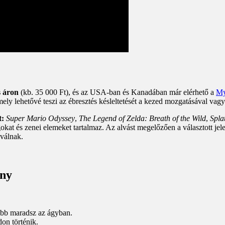
s áron
(kb. 35 000 Ft), és az USA-ban és Kanadában már elérhető a
My
ely lehetővé teszi az ébresztés késleltetését a kezed mozgatásával vagy
t:
Super Mario Odyssey
,
The Legend of Zelda: Breath of the Wild
,
Spla
okat és zenei elemeket tartalmaz. Az alvást megelőzően a választott je
 válnak.
ény
vább maradsz az ágyban.
on történik.