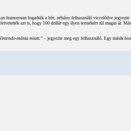
kan humorosan fogadták a hírt, néhány felhasználó viccelődve jegyezte 
felvetették azt is, hogy 100 dollár egy ilyen termékért túl magas ár. Má
 Nintendo-mánia miatt.”
– jegyezte meg egy felhasználó. Egy másik hoz