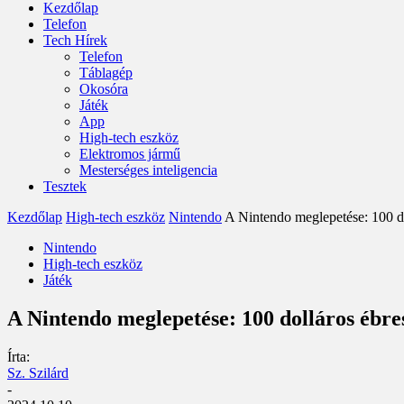
Kezdőlap
Telefon
Tech Hírek
Telefon
Táblagép
Okosóra
Játék
App
High-tech eszköz
Elektromos jármű
Mesterséges inteligencia
Tesztek
Kezdőlap
High-tech eszköz
Nintendo
A Nintendo meglepetése: 100 d
Nintendo
High-tech eszköz
Játék
A Nintendo meglepetése: 100 dolláros ébr
Írta:
Sz. Szilárd
-