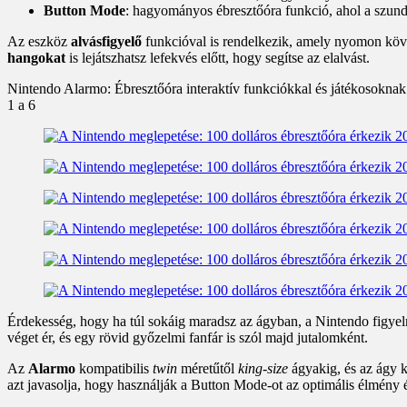
Button Mode
: hagyományos ébresztőóra funkció, ahol a szund
Az eszköz
alvásfigyelő
funkcióval is rendelkezik, amely nyomon követ
hangokat
is lejátszhatsz lefekvés előtt, hogy segítse az elalvást.
Nintendo Alarmo: Ébresztőóra interaktív funkciókkal és játékosokna
1
a 6
Érdekesség, hogy ha túl sokáig maradsz az ágyban, a Nintendo figyel
véget ér, és egy rövid győzelmi fanfár is szól majd jutalomként.
Az
Alarmo
kompatibilis
twin
méretűtől
king-size
ágyakig, és az ágy k
azt javasolja, hogy használják a Button Mode-ot az optimális élmény