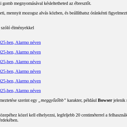
i gomb megnyomásával késleltetheted az ébresztőt.
i, mennyit mozogsz alvás közben, és beállíthatsz óránkénti figyelmeztet
k szóló élményekkel
meztetése szerint egy
„meggyőzőbb”
karakter, például
Bowser
jelenik 
özepéhez közel kell elhelyezni, legfeljebb 20 centiméterrel a felhaszn
 érdekében.