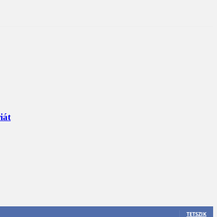
iát
TETSZIK