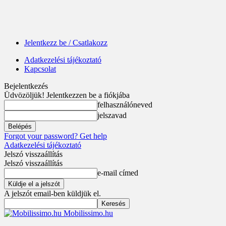
Jelentkezz be / Csatlakozz
Adatkezelési tájékoztató
Kapcsolat
Bejelentkezés
Üdvözöljük! Jelentkezzen be a fiókjába
felhasználóneved
jelszavad
Forgot your password? Get help
Adatkezelési tájékoztató
Jelszó visszaállítás
Jelszó visszaállítás
e-mail címed
A jelszót email-ben küldjük el.
Mobilissimo.hu