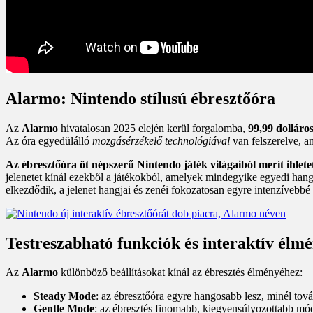
Alarmo: Nintendo stílusú ébresztőóra
Az
Alarmo
hivatalosan 2025 elején kerül forgalomba,
99,99 dolláro
Az óra egyedülálló
mozgásérzékelő technológiával
van felszerelve, am
Az ébresztőóra öt népszerű Nintendo játék világaiból merít ihlete
jelenetet kínál ezekből a játékokból, amelyek mindegyike egyedi hang
elkezdődik, a jelenet hangjai és zenéi fokozatosan egyre intenzívebbé
Testreszabható funkciók és interaktív élm
Az
Alarmo
különböző beállításokat kínál az ébresztés élményéhez:
Steady Mode
: az ébresztőóra egyre hangosabb lesz, minél to
Gentle Mode
: az ébresztés finomabb, kiegyensúlyozottabb mód