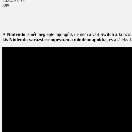
2024.10.10.
885
A
Nintendo
ismét meglepte rajongóit, de nem a várt
Switch 2
konzoll
kis Nintendo varázst csempésszen a mindennapokba
, és a játékv