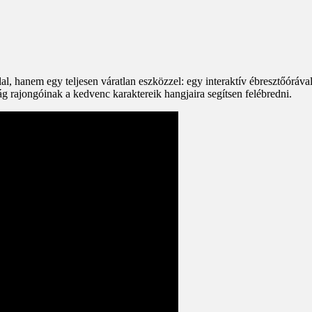
al, hanem egy teljesen váratlan eszközzel: egy interaktív ébresztőóráva
ilág rajongóinak a kedvenc karaktereik hangjaira segítsen felébredni.