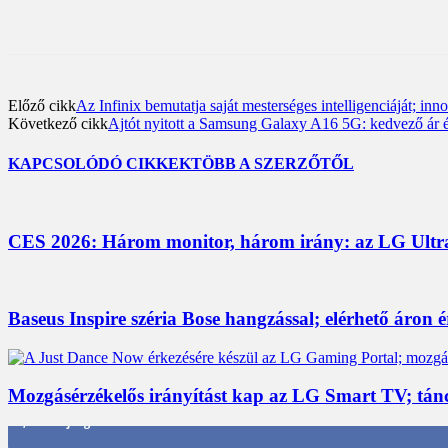
Előző cikk
Az Infinix bemutatja saját mesterséges intelligenciáját; in
Következő cikk
Ajtót nyitott a Samsung Galaxy A16 5G: kedvező ár és 
KAPCSOLÓDÓ CIKKEK
TÖBB A SZERZŐTŐL
CES 2026: Három monitor, három irány: az LG UltraG
Baseus Inspire széria Bose hangzással; elérhető áron 
Mozgásérzékelős irányítást kap az LG Smart TV; tán
3,452
Rajongók