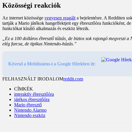
Közösségi reakciók
Az internet közössége
vegyesen reagált
a bejelentésre. A Redditen so
tartják a Mario játékok hangeffektjeit egy ébresztőóra funkcióként, de 
funkciókat kínáló alkalmazás és eszköz létezik.
„Ez a 100 dolláros ébresztő túlzás, de biztos sok rajongó megveszi a
elég furcsa, de tipikus Nintendo-húzás.”
Kövesd a Mobilissimo-t a Google Hírekben itt:
FELHASZNÁLT IRODALOM
reddit.com
CÍMKÉK
interaktív ébresztőóra
játékos ébresztőóra
Mario ébresztő
Nintendo Alarmo
Nintendo eszköz